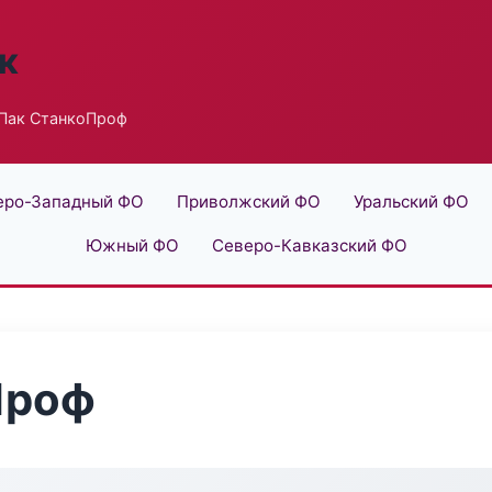
к
Пак СтанкоПроф
еро-Западный ФО
Приволжский ФО
Уральский ФО
Южный ФО
Северо-Кавказский ФО
Проф