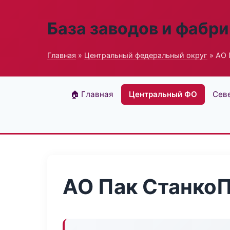
База заводов и фабри
Главная
»
Центральный федеральный округ
» АО 
🏠 Главная
Центральный ФО
Сев
АО Пак Станко