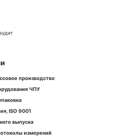
аудит
ми
ассовое производство
орудования ЧПУ
упаковка
ия, ISO 9001
ного выпуска
ротоколы измерений