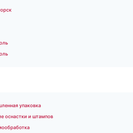
горск
оль
оль
ленная упаковка
ние оснастки и штампов
мообработка