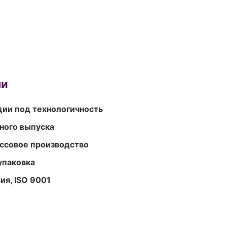
ми
ции под технологичность
ного выпуска
ассовое производство
упаковка
ия, ISO 9001