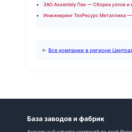
ЗАО Assembly Пак — Сборка узлов и 
Инжиниринг ТехРесурс Металлика — 
←
Все компании в регионе Центр
База заводов и фабрик
Актуальный каталог компаний по всей Рос