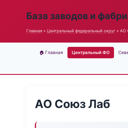
База заводов и фабри
Главная
»
Центральный федеральный округ
» АО 
🏠 Главная
Центральный ФО
Сев
АО Союз Лаб