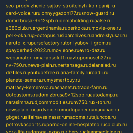
seo-prodvizhenie-sajtov-stroitelnyh-kompanij.ru
card-voice.ru
rulonnyygazon177.ru
snow-guard.ru
domizbrusa-9x12spb.ru
demaholding.ru
aalse.ru
a380club.ru
argentinamia.ru
perkoka.ru
movie-one.ru
perk-oka.ru
g-octopus.ru
sibarchives.ru
andreislyusar.ru
naruto-x.ru
pursefactory.ru
tor-lyubov-i-grom.ru
spayderhed-2022.ru
movieone.ru
evro-dez.ru
webamator.ru
ma-absolut1.ru
avtopomosch27.ru
nv-750.ru
news-plain.ru
nertansaga.ru
delanalad.ru
dizfiles.ru
youtubefree.ru
aria-family.ru
roadli.ru
planeta-samara.ru
mysmartbuy.ru
matrasy-kemerovo.ru
ashanet.ru
trade-farm.ru
dotcustoms.ru
domizbrusa9x12spb.ru
autodamp.ru
narasimha.ru
djcommodities.ru
nv750.ru
x-ton.ru
newsplain.ru
cardvoice.ru
modopaper.ru
manunae.ru
gbget.ru
alfeihavsalnassr.ru
madoma.ru
tajuncos.ru
petrovkasports.ru
porno-online-besplatno.ru
splclub.ru
york-life.ru
doroga-expo.ru
ribery.ru
cleanmedicine.ru