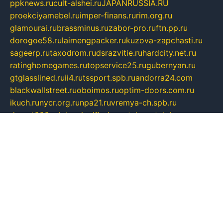
ppknews.ru
cult-alshei.ru
JAPANRUSSIA.RU
proekciyamebel.ru
imper-finans.ru
rim.org.ru
glamourai.ru
brassminus.ru
zabor-pro.ru
ftn.pp.ru
dorogoe58.ru
laimengpacker.ru
kuzova-zapchasti.ru
sageerp.ru
taxodrom.ru
dsrazvitie.ru
hardcity.net.ru
ratinghomegames.ru
topservice25.ru
gubernyan.ru
gtglasslined.ru
ii4.ru
tssport.spb.ru
andorra24.com
blackwallstreet.ru
oboimos.ru
optim-doors.com.ru
ikuch.ru
nycr.org.ru
npa21.ru
vremya-ch.spb.ru
desert000.ru
ivtorgi.ru
ifiori.ru
catalog-statei.ru
dcv.org.ru
spetsmaster174.ru
ipkameryhiseeu.ru
dum26.ru
ruspol.spb.ru
fr-opendp.ru
kam-solnyshko.ru
cheyenne-arapaho.ru
sevzapmetal.spb.ru
ted-lapidus.spb.ru
parasite-eliminator.ru
sigma-complete.ru
modernworld.ru
dama-moda.ru
eholot-group.ru
sk-nvkz.ru
DRONGOLD.RU
democratia2.ru
i-farmer.ru
mass-sport.org
jablonex.spb.ru
bookmess.ru
linkword.ru