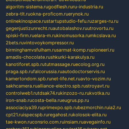
algoritm-sistema.ru
godflesh.ru
ru-industria.ru
zebra-tlt.ru
okna-proficom.ru
erynok.ru
onlinekinospace.ru
startupstudio-fefu.ru
zarges-ru.ru
gegenjustizunrecht.ru
autobalashov.ru
utrovortu.ru
spiski-firm.ru
elara-m.ru
kinomusorka.ru
mkcslava.ru
2bets.ru
vintovoykompressor.ru
birminghamvsfulham.ru
sarmat-komp.ru
pioneeri.ru
amadis-chocolate.ru
shkurki-karakulya.ru
kanotiforet.spb.ru
tutmassage.ru
ecolog.org.ru
praga.spb.ru
falcorussia.ru
autodoctorservis.ru
kamertondom.spb.ru
net-life.net.ru
avto-vozim.ru
sakhcamera.ru
alliance-electro.spb.ru
stroyavt.ru
controlweb1.ru
tdsak74.ru
kinzozo-ru.ru
kvotka.ru
iron-snab.ru
costa-bella.ru
eugrus.pp.ru
associaciya39.ru
primexpo.spb.ru
bezmorchin.ru
ia2.ru
cpt21.ru
ispecspb.ru
regahost.ru
kolosok-elita.ru
tae-kwon.ru
consrio.com.ru
insiam.ru
avegainfo.ru