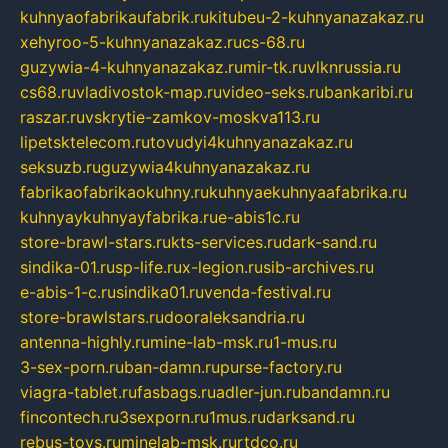
kuhnyaofabrikaufabrik.ru
kitubeu-2-kuhnyanazakaz.ru
xehyroo-5-kuhnyanazakaz.ru
cs-68.ru
guzywia-4-kuhnyanazakaz.ru
mir-tk.ru
vlknrussia.ru
cs68.ru
vladivostok-map.ru
video-seks.ru
bankaribi.ru
raszar.ru
vskrytie-zamkov-moskva113.ru
lipetsktelecom.ru
tovudyi4kuhnyanazakaz.ru
seksuzb.ru
guzywia4kuhnyanazakaz.ru
fabrikaofabrikaokuhny.ru
kuhnyaekuhnyaafabrika.ru
kuhnyaykuhnyayfabrika.ru
e-abis1c.ru
store-brawl-stars.ru
kts-services.ru
dark-sand.ru
sindika-01.ru
sp-life.ru
x-legion.ru
sib-archives.ru
e-abis-1-c.ru
sindika01.ru
venda-festival.ru
store-brawlstars.ru
dooraleksandria.ru
antenna-highly.ru
mine-lab-msk.ru
1-mus.ru
3-sex-porn.ru
ban-damn.ru
purse-factory.ru
viagra-tablet.ru
fasbags.ru
adler-jun.ru
bandamn.ru
fincontech.ru
3sexporn.ru
1mus.ru
darksand.ru
rebus-toys.ru
minelab-msk.ru
rtdco.ru