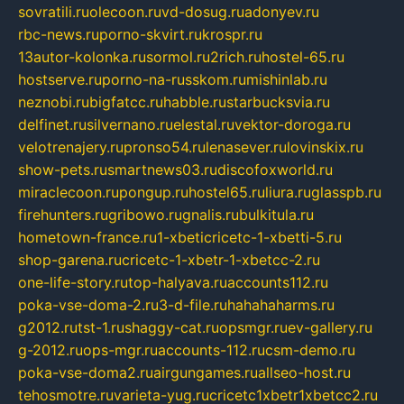
sovratili.ru
olecoon.ru
vd-dosug.ru
adonyev.ru
rbc-news.ru
porno-skvirt.ru
krospr.ru
13autor-kolonka.ru
sormol.ru
2rich.ru
hostel-65.ru
hostserve.ru
porno-na-russkom.ru
mishinlab.ru
neznobi.ru
bigfatcc.ru
habble.ru
starbucksvia.ru
delfinet.ru
silvernano.ru
elestal.ru
vektor-doroga.ru
velotrenajery.ru
pronso54.ru
lenasever.ru
lovinskix.ru
show-pets.ru
smartnews03.ru
discofoxworld.ru
miraclecoon.ru
pongup.ru
hostel65.ru
liura.ru
glasspb.ru
firehunters.ru
gribowo.ru
gnalis.ru
bulkitula.ru
hometown-france.ru
1-xbeticricetc-1-xbetti-5.ru
shop-garena.ru
cricetc-1-xbetr-1-xbetcc-2.ru
one-life-story.ru
top-halyava.ru
accounts112.ru
poka-vse-doma-2.ru
3-d-file.ru
hahahaharms.ru
g2012.ru
tst-1.ru
shaggy-cat.ru
opsmgr.ru
ev-gallery.ru
g-2012.ru
ops-mgr.ru
accounts-112.ru
csm-demo.ru
poka-vse-doma2.ru
airgungames.ru
allseo-host.ru
tehosmotre.ru
varieta-yug.ru
cricetc1xbetr1xbetcc2.ru