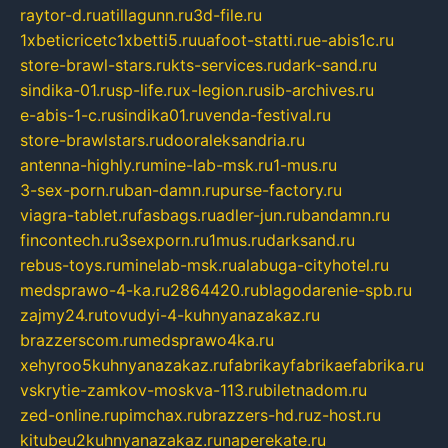
raytor-d.ru
atillagunn.ru
3d-file.ru
1xbeticricetc1xbetti5.ru
uafoot-statti.ru
e-abis1c.ru
store-brawl-stars.ru
kts-services.ru
dark-sand.ru
sindika-01.ru
sp-life.ru
x-legion.ru
sib-archives.ru
e-abis-1-c.ru
sindika01.ru
venda-festival.ru
store-brawlstars.ru
dooraleksandria.ru
antenna-highly.ru
mine-lab-msk.ru
1-mus.ru
3-sex-porn.ru
ban-damn.ru
purse-factory.ru
viagra-tablet.ru
fasbags.ru
adler-jun.ru
bandamn.ru
fincontech.ru
3sexporn.ru
1mus.ru
darksand.ru
rebus-toys.ru
minelab-msk.ru
alabuga-cityhotel.ru
medsprawo-4-ka.ru
2864420.ru
blagodarenie-spb.ru
zajmy24.ru
tovudyi-4-kuhnyanazakaz.ru
brazzerscom.ru
medsprawo4ka.ru
xehyroo5kuhnyanazakaz.ru
fabrikayfabrikaefabrika.ru
vskrytie-zamkov-moskva-113.ru
biletnadom.ru
zed-online.ru
pimchax.ru
brazzers-hd.ru
z-host.ru
kitubeu2kuhnyanazakaz.ru
naperekate.ru