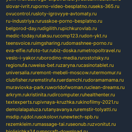
slovar-ivrit.ru
porno-video-besplatno.ru
seks-365.ru
ovucontrol.ru
sloty-igrovyye-avtomaty.ru
ru-industriya.ru
russkoe-porno-besplatno.ru
belgorod-day.ru
digilith.ru
pichkurovlab.ru
medic-today.ru
taksu.ru
comp123.ru
don-ykt.ru
teensvoice.ru
imgsharing.ru
domashnee-porno.ru
eva-elfie.ru
foto-tur.ru
biz-doska.ru
metropoltravel.ru
veslo-i-yakor.ru
borodino-media.ru
rostotsky.ru
regionufa.ru
weiss-bet.ru
zaryna.ru
casinotablet.ru
universalia.ru
remont-mebeli-moscow.ru
termomur.ru
clubfisher.ru
remstirufa.ru
erdamchi.ru
doramamama.ru
muraviovka-park.ru
worldofwoman.ru
clean-dreams.ru
arkrym.ru
kristinita.ru
dircomputer.ru
healthenter.ru
textexperts.ru
pivnaya-kruzhka.ru
kinofilmy-2021.ru
demolalapaluza.ru
tanyavanya.ru
remstir-tolyatti.ru
msdip.ru
jdol.ru
sokolovr.ru
newtech-spb.ru
rezemkleim.ru
massage-tai.ru
seonub.ru
zvonitut.ru
biolisichka24.ru
mncraft-download.ru