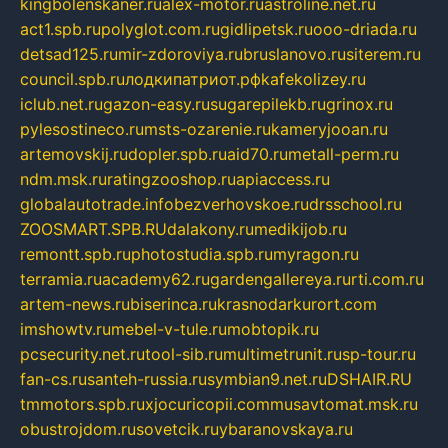
kingbolenskaner.ru
alex-motor.ru
astroline.net.ru
act1.spb.ru
polyglot.com.ru
gidlipetsk.ru
ooo-driada.ru
detsad125.ru
mir-zdoroviya.ru
bruslanovo.ru
siterem.ru
council.spb.ru
лодкипатриот.рф
kafekolizey.ru
iclub.net.ru
gazon-easy.ru
sugarepilekb.ru
grinox.ru
pylesostineco.ru
msts-ozarenie.ru
kameryjooan.ru
artemovskij.ru
dopler.spb.ru
aid70.ru
metall-perm.ru
ndm.msk.ru
ratingzooshop.ru
apiaccess.ru
globalautotrade.info
bezverhovskoe.ru
drsschool.ru
ZOOSMART.SPB.RU
dalakony.ru
medikijob.ru
remontt.spb.ru
photostudia.spb.ru
myragon.ru
terramia.ru
academy62.ru
gardengallereya.ru
rti.com.ru
artem-news.ru
biserinca.ru
krasnodarkurort.com
imshowtv.ru
mebel-v-tule.ru
mobtopik.ru
pcsecurity.net.ru
tool-sib.ru
multimetrunit.ru
sp-tour.ru
fan-cs.ru
santeh-russia.ru
symbian9.net.ru
DSHAIR.RU
tmmotors.spb.ru
xjocuricopii.com
musavtomat.msk.ru
obustrojdom.ru
sovetcik.ru
ybaranovskaya.ru