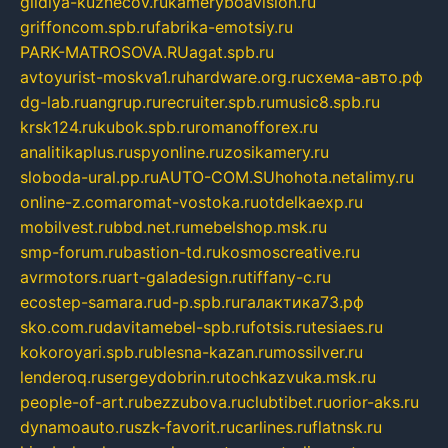
gildiya-kuznecov.ru
kameryboavision.ru
griffoncom.spb.ru
fabrika-emotsiy.ru
PARK-MATROSOVA.RU
agat.spb.ru
avtoyurist-moskva1.ru
hardware.org.ru
схема-авто.рф
dg-lab.ru
angrup.ru
recruiter.spb.ru
music8.spb.ru
krsk124.ru
kubok.spb.ru
romanofforex.ru
analitikaplus.ru
spyonline.ru
zosikamery.ru
sloboda-ural.pp.ru
AUTO-COM.SU
hohota.net
alimy.ru
online-z.com
aromat-vostoka.ru
otdelkaexp.ru
mobilvest.ru
bbd.net.ru
mebelshop.msk.ru
smp-forum.ru
bastion-td.ru
kosmoscreative.ru
avrmotors.ru
art-galadesign.ru
tiffany-c.ru
ecostep-samara.ru
d-p.spb.ru
галактика73.рф
sko.com.ru
davitamebel-spb.ru
fotsis.ru
tesiaes.ru
kokoroyari.spb.ru
blesna-kazan.ru
mossilver.ru
lenderoq.ru
sergeydobrin.ru
tochkazvuka.msk.ru
people-of-art.ru
bezzubova.ru
clubtibet.ru
orior-aks.ru
dynamoauto.ru
szk-favorit.ru
carlines.ru
flatnsk.ru