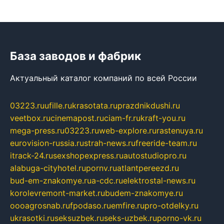
База заводов и фабрик
Актуальный каталог компаний по всей России
03223.ru
ufille.ru
krasotata.ru
prazdnikdushi.ru
veetbox.ru
cinemapost.ru
ciam-fr.ru
kraft-you.ru
mega-press.ru
03223.ru
web-explore.ru
rastenuya.ru
eurovision-russia.ru
strah-news.ru
freeride-team.ru
itrack-24.ru
sexshopexpress.ru
autostudiopro.ru
alabuga-cityhotel.ru
pornv.ru
atlantpereezd.ru
bud-em-znakomye.ru
a-cdc.ru
elektrostal-news.ru
korolevremont-market.ru
budem-znakomye.ru
oooagrosnab.ru
fpodaso.ru
emfire.ru
pro-otdelky.ru
ukrasotki.ru
seksuzbek.ru
seks-uzbek.ru
porno-vk.ru