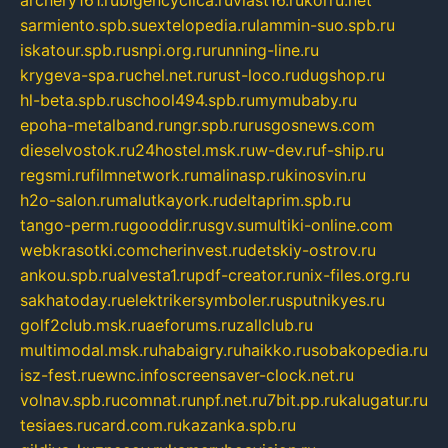
archery161.ru
bigencyclica.ru
vlast16.ru
korru.net
sarmiento.spb.su
extelopedia.ru
lammin-suo.spb.ru
iskatour.spb.ru
snpi.org.ru
running-line.ru
krygeva-spa.ru
chel.net.ru
rust-loco.ru
dugshop.ru
hl-beta.spb.ru
school494.spb.ru
mymubaby.ru
epoha-metalband.ru
ngr.spb.ru
rusgosnews.com
dieselvostok.ru
24hostel.msk.ru
w-dev.ru
f-ship.ru
regsmi.ru
filmnetwork.ru
malinasp.ru
kinosvin.ru
h2o-salon.ru
malutkayork.ru
deltaprim.spb.ru
tango-perm.ru
gooddir.ru
sgv.su
multiki-online.com
webkrasotki.com
cherinvest.ru
detskiy-ostrov.ru
ankou.spb.ru
alvesta1.ru
pdf-creator.ru
nix-files.org.ru
sakhatoday.ru
elektrikersymboler.ru
sputnikyes.ru
golf2club.msk.ru
aeforums.ru
zallclub.ru
multimodal.msk.ru
habaigry.ru
haikko.ru
sobakopedia.ru
isz-fest.ru
ewnc.info
screensaver-clock.net.ru
volnav.spb.ru
comnat.ru
npf.net.ru
7bit.pp.ru
kalugatur.ru
tesiaes.ru
card.com.ru
kazanka.spb.ru