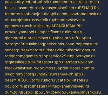
pcsecurity.net.ru
tool-sib.ru
multimetrunit.ru
sp-tour.ru
fan-cs.ru
santeh-russia.ru
symbian9.net.ru
DSHAIR.RU
tmmotors.spb.ru
xjocuricopii.com
musavtomat.msk.ru
obustrojdom.ru
sovetcik.ru
ybaranovskaya.ru
ppknews.ru
cult-alshei.ru
JAPANRUSSIA.RU
proekciyamebel.ru
imper-finans.ru
rim.org.ru
glamourai.ru
brassminus.ru
zabor-pro.ru
ftn.pp.ru
dorogoe58.ru
laimengpacker.ru
kuzova-zapchasti.ru
sageerp.ru
taxodrom.ru
dsrazvitie.ru
hardcity.net.ru
ratinghomegames.ru
topservice25.ru
gubernyan.ru
gtglasslined.ru
ii4.ru
tssport.spb.ru
andorra24.com
blackwallstreet.ru
oboimos.ru
optim-doors.com.ru
ikuch.ru
nycr.org.ru
npa21.ru
vremya-ch.spb.ru
desert000.ru
ivtorgi.ru
ifiori.ru
catalog-statei.ru
dcv.org.ru
spetsmaster174.ru
ipkameryhiseeu.ru
dum26.ru
ruspol.spb.ru
fr-opendp.ru
kam-solnyshko.ru
cheyenne-arapaho.ru
sevzapmetal.spb.ru
ted-lapidus.spb.ru
parasite-eliminator.ru