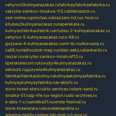
xehyroo5kuhnyanazakaz.ru
fabrikayfabrikaefabrika.ru
vskrytie-zamkov-moskva-113.ru
biletnadom.ru
zed-online.ru
pimchax.ru
brazzers-hd.ru
z-host.ru
kitubeu2kuhnyanazakaz.ru
naperekate.ru
kuhnyaofabrikaufabrik.ru
kitubeu-2-kuhnyanazakaz.ru
xehyroo-5-kuhnyanazakaz.ru
cs-68.ru
guzywia-4-kuhnyanazakaz.ru
mir-tk.ru
vlknrussia.ru
cs68.ru
vladivostok-map.ru
video-seks.ru
bankaribi.ru
raszar.ru
vskrytie-zamkov-moskva113.ru
lipetsktelecom.ru
tovudyi4kuhnyanazakaz.ru
seksuzb.ru
guzywia4kuhnyanazakaz.ru
fabrikaofabrikaokuhny.ru
kuhnyaekuhnyaafabrika.ru
kuhnyaykuhnyayfabrika.ru
e-abis1c.ru
store-brawl-stars.ru
kts-services.ru
dark-sand.ru
sindika-01.ru
sp-life.ru
x-legion.ru
sib-archives.ru
e-abis-1-c.ru
sindika01.ru
venda-festival.ru
store-brawlstars.ru
dooraleksandria.ru
antenna-highly.ru
mine-lab-msk.ru
1-mus.ru