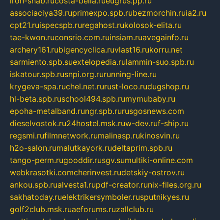
iron-snab.ru
costa-bella.ru
eugrus.pp.ru
associaciya39.ru
primexpo.spb.ru
bezmorchin.ru
ia2.ru
cpt21.ru
ispecspb.ru
regahost.ru
kolosok-elita.ru
tae-kwon.ru
consrio.com.ru
insiam.ru
avegainfo.ru
archery161.ru
bigencyclica.ru
vlast16.ru
korru.net
sarmiento.spb.su
extelopedia.ru
lammin-suo.spb.ru
iskatour.spb.ru
snpi.org.ru
running-line.ru
krygeva-spa.ru
chel.net.ru
rust-loco.ru
dugshop.ru
hl-beta.spb.ru
school494.spb.ru
mymubaby.ru
epoha-metalband.ru
ngr.spb.ru
rusgosnews.com
dieselvostok.ru
24hostel.msk.ru
w-dev.ru
f-ship.ru
regsmi.ru
filmnetwork.ru
malinasp.ru
kinosvin.ru
h2o-salon.ru
malutkayork.ru
deltaprim.spb.ru
tango-perm.ru
gooddir.ru
sgv.su
multiki-online.com
webkrasotki.com
cherinvest.ru
detskiy-ostrov.ru
ankou.spb.ru
alvesta1.ru
pdf-creator.ru
nix-files.org.ru
sakhatoday.ru
elektrikersymboler.ru
sputnikyes.ru
golf2club.msk.ru
aeforums.ru
zallclub.ru