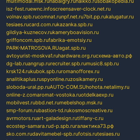
multimodal.msk.ru
habaigry.ru
haikko.ru
sobakopedia.ru
isz-fest.ru
ewnc.info
screensaver-clock.net.ru
volnav.spb.ru
comnat.ru
npf.net.ru
7bit.pp.ru
kalugatur.ru
tesiaes.ru
card.com.ru
kazanka.spb.ru
gildiya-kuznecov.ru
kameryboavision.ru
griffoncom.spb.ru
fabrika-emotsiy.ru
PARK-MATROSOVA.RU
agat.spb.ru
avtoyurist-moskva1.ru
hardware.org.ru
схема-авто.рф
dg-lab.ru
angrup.ru
recruiter.spb.ru
music8.spb.ru
krsk124.ru
kubok.spb.ru
romanofforex.ru
analitikaplus.ru
spyonline.ru
zosikamery.ru
sloboda-ural.pp.ru
AUTO-COM.SU
hohota.net
alimy.ru
online-z.com
aromat-vostoka.ru
otdelkaexp.ru
mobilvest.ru
bbd.net.ru
mebelshop.msk.ru
smp-forum.ru
bastion-td.ru
kosmoscreative.ru
avrmotors.ru
art-galadesign.ru
tiffany-c.ru
ecostep-samara.ru
d-p.spb.ru
галактика73.рф
sko.com.ru
davitamebel-spb.ru
fotsis.ru
tesiaes.ru