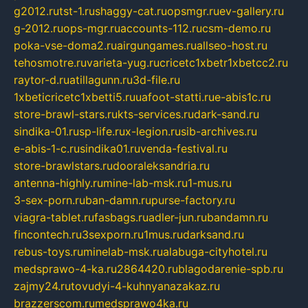
g2012.ru
tst-1.ru
shaggy-cat.ru
opsmgr.ru
ev-gallery.ru
g-2012.ru
ops-mgr.ru
accounts-112.ru
csm-demo.ru
poka-vse-doma2.ru
airgungames.ru
allseo-host.ru
tehosmotre.ru
varieta-yug.ru
cricetc1xbetr1xbetcc2.ru
raytor-d.ru
atillagunn.ru
3d-file.ru
1xbeticricetc1xbetti5.ru
uafoot-statti.ru
e-abis1c.ru
store-brawl-stars.ru
kts-services.ru
dark-sand.ru
sindika-01.ru
sp-life.ru
x-legion.ru
sib-archives.ru
e-abis-1-c.ru
sindika01.ru
venda-festival.ru
store-brawlstars.ru
dooraleksandria.ru
antenna-highly.ru
mine-lab-msk.ru
1-mus.ru
3-sex-porn.ru
ban-damn.ru
purse-factory.ru
viagra-tablet.ru
fasbags.ru
adler-jun.ru
bandamn.ru
fincontech.ru
3sexporn.ru
1mus.ru
darksand.ru
rebus-toys.ru
minelab-msk.ru
alabuga-cityhotel.ru
medsprawo-4-ka.ru
2864420.ru
blagodarenie-spb.ru
zajmy24.ru
tovudyi-4-kuhnyanazakaz.ru
brazzerscom.ru
medsprawo4ka.ru