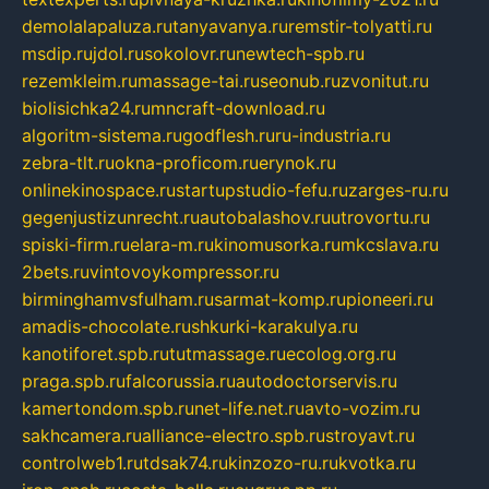
demolalapaluza.ru
tanyavanya.ru
remstir-tolyatti.ru
msdip.ru
jdol.ru
sokolovr.ru
newtech-spb.ru
rezemkleim.ru
massage-tai.ru
seonub.ru
zvonitut.ru
biolisichka24.ru
mncraft-download.ru
algoritm-sistema.ru
godflesh.ru
ru-industria.ru
zebra-tlt.ru
okna-proficom.ru
erynok.ru
onlinekinospace.ru
startupstudio-fefu.ru
zarges-ru.ru
gegenjustizunrecht.ru
autobalashov.ru
utrovortu.ru
spiski-firm.ru
elara-m.ru
kinomusorka.ru
mkcslava.ru
2bets.ru
vintovoykompressor.ru
birminghamvsfulham.ru
sarmat-komp.ru
pioneeri.ru
amadis-chocolate.ru
shkurki-karakulya.ru
kanotiforet.spb.ru
tutmassage.ru
ecolog.org.ru
praga.spb.ru
falcorussia.ru
autodoctorservis.ru
kamertondom.spb.ru
net-life.net.ru
avto-vozim.ru
sakhcamera.ru
alliance-electro.spb.ru
stroyavt.ru
controlweb1.ru
tdsak74.ru
kinzozo-ru.ru
kvotka.ru