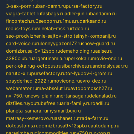
3-sex-porn.ru
ban-damn.ru
purse-factory.ru
viagra-tablet.ru
fasbags.ru
adler-jun.ru
bandamn.ru
fincontech.ru
3sexporn.ru
1mus.ru
darksand.ru
rebus-toys.ru
minelab-msk.ru
rtdco.ru
seo-prodvizhenie-sajtov-stroitelnyh-kompanij.ru
card-voice.ru
rulonnyygazon177.ru
snow-guard.ru
domizbrusa-9x12spb.ru
demaholding.ru
aalse.ru
a380club.ru
argentinamia.ru
perkoka.ru
movie-one.ru
perk-oka.ru
g-octopus.ru
sibarchives.ru
andreislyusar.ru
naruto-x.ru
pursefactory.ru
tor-lyubov-i-grom.ru
spayderhed-2022.ru
movieone.ru
evro-dez.ru
webamator.ru
ma-absolut1.ru
avtopomosch27.ru
nv-750.ru
news-plain.ru
nertansaga.ru
delanalad.ru
dizfiles.ru
youtubefree.ru
aria-family.ru
roadli.ru
planeta-samara.ru
mysmartbuy.ru
matrasy-kemerovo.ru
ashanet.ru
trade-farm.ru
dotcustoms.ru
domizbrusa9x12spb.ru
autodamp.ru
narasimha.ru
djcommodities.ru
nv750.ru
x-ton.ru