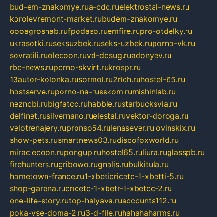
bud-em-znakomye.ru
a-cdc.ru
elektrostal-news.ru
korolevremont-market.ru
budem-znakomye.ru
oooagrosnab.ru
fpodaso.ru
emfire.ru
pro-otdelky.ru
ukrasotki.ru
seksuzbek.ru
seks-uzbek.ru
porno-vk.ru
sovratili.ru
olecoon.ru
vd-dosug.ru
adonyev.ru
rbc-news.ru
porno-skvirt.ru
krospr.ru
13autor-kolonka.ru
sormol.ru
2rich.ru
hostel-65.ru
hostserve.ru
porno-na-russkom.ru
mishinlab.ru
neznobi.ru
bigfatcc.ru
habble.ru
starbucksvia.ru
delfinet.ru
silvernano.ru
elestal.ru
vektor-doroga.ru
velotrenajery.ru
pronso54.ru
lenasever.ru
lovinskix.ru
show-pets.ru
smartnews03.ru
discofoxworld.ru
miraclecoon.ru
pongup.ru
hostel65.ru
liura.ru
glasspb.ru
firehunters.ru
gribowo.ru
gnalis.ru
bulkitula.ru
hometown-france.ru
1-xbeticricetc-1-xbetti-5.ru
shop-garena.ru
cricetc-1-xbetr-1-xbetcc-2.ru
one-life-story.ru
top-halyava.ru
accounts112.ru
poka-vse-doma-2.ru
3-d-file.ru
hahahaharms.ru