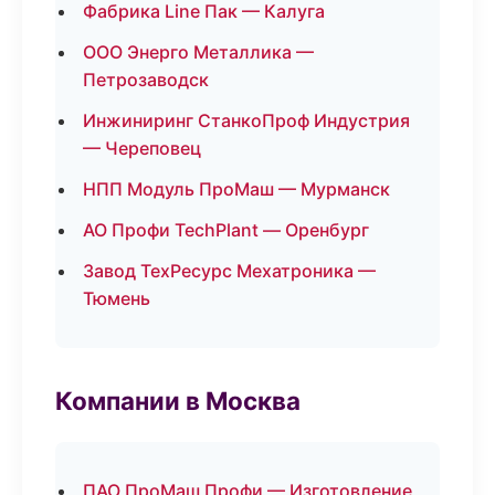
Фабрика Line Пак — Калуга
ООО Энерго Металлика —
Петрозаводск
Инжиниринг СтанкоПроф Индустрия
— Череповец
НПП Модуль ПроМаш — Мурманск
АО Профи TechPlant — Оренбург
Завод ТехРесурс Мехатроника —
Тюмень
Компании в Москва
ПАО ПроМаш Профи — Изготовление