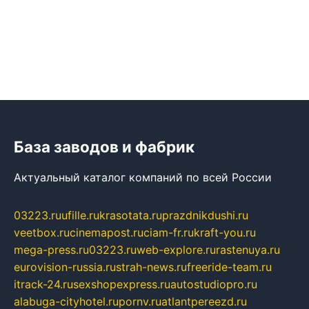
База заводов и фабрик
Актуальный каталог компаний по всей России
03223.ru
ufille.ru
krasotata.ru
prazdnikdushi.ru
veetbox.ru
cinemapost.ru
ciam-fr.ru
kraft-you.ru
mega-press.ru
03223.ru
web-explore.ru
rastenuya.ru
eurovision-russia.ru
strah-news.ru
freeride-team.ru
itrack-24.ru
sexshopexpress.ru
autostudiopro.ru
alabuga-cityhotel.ru
pornv.ru
atlantpereezd.ru