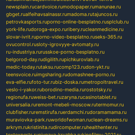
newsplain.ru
cardvoice.ru
modopaper.ru
manunae.ru
gbget.ru
alfeihavsalnassr.ru
madoma.ru
tajuncos.ru
petrovkasports.ru
porno-online-besplatno.ru
splclub.ru
york-life.ru
doroga-expo.ru
ribery.ru
cleanmedicine.ru
slovar-ivrit.ru
porno-video-besplatno.ru
seks-365.ru
ovucontrol.ru
sloty-igrovyye-avtomaty.ru
ru-industriya.ru
russkoe-porno-besplatno.ru
belgorod-day.ru
digilith.ru
pichkurovlab.ru
medic-today.ru
taksu.ru
comp123.ru
don-ykt.ru
teensvoice.ru
imgsharing.ru
domashnee-porno.ru
eva-elfie.ru
foto-tur.ru
biz-doska.ru
metropoltravel.ru
veslo-i-yakor.ru
borodino-media.ru
rostotsky.ru
regionufa.ru
weiss-bet.ru
zaryna.ru
casinotablet.ru
universalia.ru
remont-mebeli-moscow.ru
termomur.ru
clubfisher.ru
remstirufa.ru
erdamchi.ru
doramamama.ru
muraviovka-park.ru
worldofwoman.ru
clean-dreams.ru
arkrym.ru
kristinita.ru
dircomputer.ru
healthenter.ru
textexperts.ru
pivnaya-kruzhka.ru
kinofilmy-2021.ru