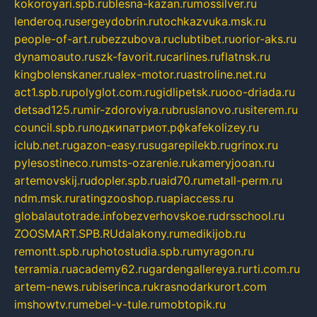
kokoroyari.spb.ru
blesna-kazan.ru
mossilver.ru
lenderoq.ru
sergeydobrin.ru
tochkazvuka.msk.ru
people-of-art.ru
bezzubova.ru
clubtibet.ru
orior-aks.ru
dynamoauto.ru
szk-favorit.ru
carlines.ru
flatnsk.ru
kingbolenskaner.ru
alex-motor.ru
astroline.net.ru
act1.spb.ru
polyglot.com.ru
gidlipetsk.ru
ooo-driada.ru
detsad125.ru
mir-zdoroviya.ru
bruslanovo.ru
siterem.ru
council.spb.ru
лодкипатриот.рф
kafekolizey.ru
iclub.net.ru
gazon-easy.ru
sugarepilekb.ru
grinox.ru
pylesostineco.ru
msts-ozarenie.ru
kameryjooan.ru
artemovskij.ru
dopler.spb.ru
aid70.ru
metall-perm.ru
ndm.msk.ru
ratingzooshop.ru
apiaccess.ru
globalautotrade.info
bezverhovskoe.ru
drsschool.ru
ZOOSMART.SPB.RU
dalakony.ru
medikijob.ru
remontt.spb.ru
photostudia.spb.ru
myragon.ru
terramia.ru
academy62.ru
gardengallereya.ru
rti.com.ru
artem-news.ru
biserinca.ru
krasnodarkurort.com
imshowtv.ru
mebel-v-tule.ru
mobtopik.ru