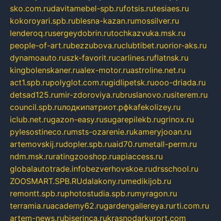
sko.com.ru
davitamebel-spb.ru
fotsis.ru
tesiaes.ru
kokoroyari.spb.ru
blesna-kazan.ru
mossilver.ru
lenderoq.ru
sergeydobrin.ru
tochkazvuka.msk.ru
people-of-art.ru
bezzubova.ru
clubtibet.ru
orior-aks.ru
dynamoauto.ru
szk-favorit.ru
carlines.ru
flatnsk.ru
kingbolenskaner.ru
alex-motor.ru
astroline.net.ru
act1.spb.ru
polyglot.com.ru
gidlipetsk.ru
ooo-driada.ru
detsad125.ru
mir-zdoroviya.ru
bruslanovo.ru
siterem.ru
council.spb.ru
лодкипатриот.рф
kafekolizey.ru
iclub.net.ru
gazon-easy.ru
sugarepilekb.ru
grinox.ru
pylesostineco.ru
msts-ozarenie.ru
kameryjooan.ru
artemovskij.ru
dopler.spb.ru
aid70.ru
metall-perm.ru
ndm.msk.ru
ratingzooshop.ru
apiaccess.ru
globalautotrade.info
bezverhovskoe.ru
drsschool.ru
ZOOSMART.SPB.RU
dalakony.ru
medikijob.ru
remontt.spb.ru
photostudia.spb.ru
myragon.ru
terramia.ru
academy62.ru
gardengallereya.ru
rti.com.ru
artem-news.ru
biserinca.ru
krasnodarkurort.com