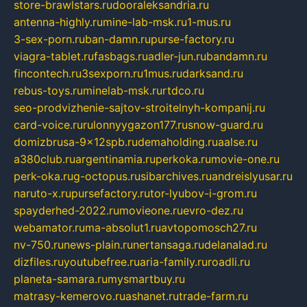
store-brawlstars.ru
dooraleksandria.ru
antenna-highly.ru
mine-lab-msk.ru
1-mus.ru
3-sex-porn.ru
ban-damn.ru
purse-factory.ru
viagra-tablet.ru
fasbags.ru
adler-jun.ru
bandamn.ru
fincontech.ru
3sexporn.ru
1mus.ru
darksand.ru
rebus-toys.ru
minelab-msk.ru
rtdco.ru
seo-prodvizhenie-sajtov-stroitelnyh-kompanij.ru
card-voice.ru
rulonnyygazon177.ru
snow-guard.ru
domizbrusa-9x12spb.ru
demaholding.ru
aalse.ru
a380club.ru
argentinamia.ru
perkoka.ru
movie-one.ru
perk-oka.ru
g-octopus.ru
sibarchives.ru
andreislyusar.ru
naruto-x.ru
pursefactory.ru
tor-lyubov-i-grom.ru
spayderhed-2022.ru
movieone.ru
evro-dez.ru
webamator.ru
ma-absolut1.ru
avtopomosch27.ru
nv-750.ru
news-plain.ru
nertansaga.ru
delanalad.ru
dizfiles.ru
youtubefree.ru
aria-family.ru
roadli.ru
planeta-samara.ru
mysmartbuy.ru
matrasy-kemerovo.ru
ashanet.ru
trade-farm.ru