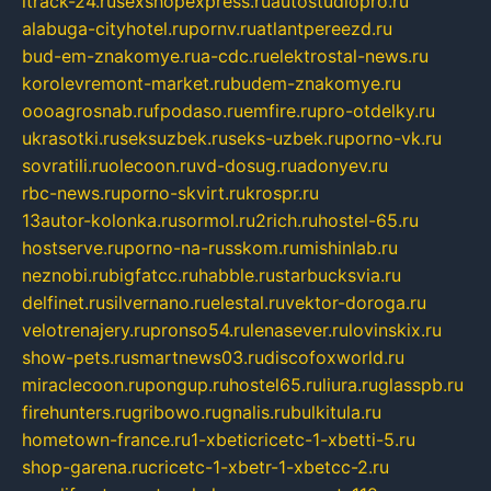
itrack-24.ru
sexshopexpress.ru
autostudiopro.ru
alabuga-cityhotel.ru
pornv.ru
atlantpereezd.ru
bud-em-znakomye.ru
a-cdc.ru
elektrostal-news.ru
korolevremont-market.ru
budem-znakomye.ru
oooagrosnab.ru
fpodaso.ru
emfire.ru
pro-otdelky.ru
ukrasotki.ru
seksuzbek.ru
seks-uzbek.ru
porno-vk.ru
sovratili.ru
olecoon.ru
vd-dosug.ru
adonyev.ru
rbc-news.ru
porno-skvirt.ru
krospr.ru
13autor-kolonka.ru
sormol.ru
2rich.ru
hostel-65.ru
hostserve.ru
porno-na-russkom.ru
mishinlab.ru
neznobi.ru
bigfatcc.ru
habble.ru
starbucksvia.ru
delfinet.ru
silvernano.ru
elestal.ru
vektor-doroga.ru
velotrenajery.ru
pronso54.ru
lenasever.ru
lovinskix.ru
show-pets.ru
smartnews03.ru
discofoxworld.ru
miraclecoon.ru
pongup.ru
hostel65.ru
liura.ru
glasspb.ru
firehunters.ru
gribowo.ru
gnalis.ru
bulkitula.ru
hometown-france.ru
1-xbeticricetc-1-xbetti-5.ru
shop-garena.ru
cricetc-1-xbetr-1-xbetcc-2.ru