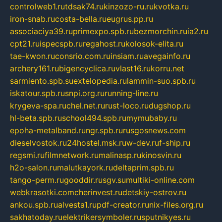
controlweb1.ru
tdsak74.ru
kinzozo-ru.ru
kvotka.ru
iron-snab.ru
costa-bella.ru
eugrus.pp.ru
associaciya39.ru
primexpo.spb.ru
bezmorchin.ru
ia2.ru
cpt21.ru
ispecspb.ru
regahost.ru
kolosok-elita.ru
tae-kwon.ru
consrio.com.ru
insiam.ru
avegainfo.ru
archery161.ru
bigencyclica.ru
vlast16.ru
korru.net
sarmiento.spb.su
extelopedia.ru
lammin-suo.spb.ru
iskatour.spb.ru
snpi.org.ru
running-line.ru
krygeva-spa.ru
chel.net.ru
rust-loco.ru
dugshop.ru
hl-beta.spb.ru
school494.spb.ru
mymubaby.ru
epoha-metalband.ru
ngr.spb.ru
rusgosnews.com
dieselvostok.ru
24hostel.msk.ru
w-dev.ru
f-ship.ru
regsmi.ru
filmnetwork.ru
malinasp.ru
kinosvin.ru
h2o-salon.ru
malutkayork.ru
deltaprim.spb.ru
tango-perm.ru
gooddir.ru
sgv.su
multiki-online.com
webkrasotki.com
cherinvest.ru
detskiy-ostrov.ru
ankou.spb.ru
alvesta1.ru
pdf-creator.ru
nix-files.org.ru
sakhatoday.ru
elektrikersymboler.ru
sputnikyes.ru