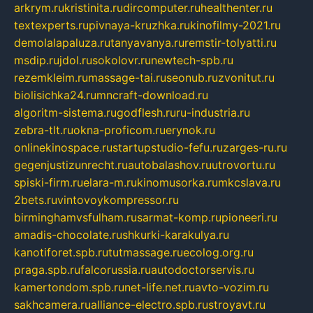
arkrym.ru
kristinita.ru
dircomputer.ru
healthenter.ru
textexperts.ru
pivnaya-kruzhka.ru
kinofilmy-2021.ru
demolalapaluza.ru
tanyavanya.ru
remstir-tolyatti.ru
msdip.ru
jdol.ru
sokolovr.ru
newtech-spb.ru
rezemkleim.ru
massage-tai.ru
seonub.ru
zvonitut.ru
biolisichka24.ru
mncraft-download.ru
algoritm-sistema.ru
godflesh.ru
ru-industria.ru
zebra-tlt.ru
okna-proficom.ru
erynok.ru
onlinekinospace.ru
startupstudio-fefu.ru
zarges-ru.ru
gegenjustizunrecht.ru
autobalashov.ru
utrovortu.ru
spiski-firm.ru
elara-m.ru
kinomusorka.ru
mkcslava.ru
2bets.ru
vintovoykompressor.ru
birminghamvsfulham.ru
sarmat-komp.ru
pioneeri.ru
amadis-chocolate.ru
shkurki-karakulya.ru
kanotiforet.spb.ru
tutmassage.ru
ecolog.org.ru
praga.spb.ru
falcorussia.ru
autodoctorservis.ru
kamertondom.spb.ru
net-life.net.ru
avto-vozim.ru
sakhcamera.ru
alliance-electro.spb.ru
stroyavt.ru