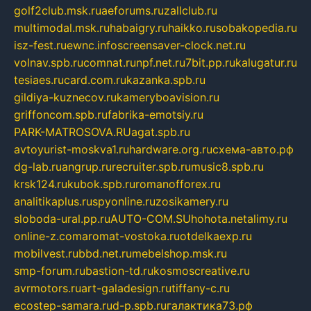
golf2club.msk.ru
aeforums.ru
zallclub.ru
multimodal.msk.ru
habaigry.ru
haikko.ru
sobakopedia.ru
isz-fest.ru
ewnc.info
screensaver-clock.net.ru
volnav.spb.ru
comnat.ru
npf.net.ru
7bit.pp.ru
kalugatur.ru
tesiaes.ru
card.com.ru
kazanka.spb.ru
gildiya-kuznecov.ru
kameryboavision.ru
griffoncom.spb.ru
fabrika-emotsiy.ru
PARK-MATROSOVA.RU
agat.spb.ru
avtoyurist-moskva1.ru
hardware.org.ru
схема-авто.рф
dg-lab.ru
angrup.ru
recruiter.spb.ru
music8.spb.ru
krsk124.ru
kubok.spb.ru
romanofforex.ru
analitikaplus.ru
spyonline.ru
zosikamery.ru
sloboda-ural.pp.ru
AUTO-COM.SU
hohota.net
alimy.ru
online-z.com
aromat-vostoka.ru
otdelkaexp.ru
mobilvest.ru
bbd.net.ru
mebelshop.msk.ru
smp-forum.ru
bastion-td.ru
kosmoscreative.ru
avrmotors.ru
art-galadesign.ru
tiffany-c.ru
ecostep-samara.ru
d-p.spb.ru
галактика73.рф