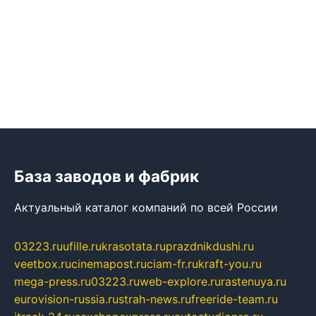
База заводов и фабрик
Актуальный каталог компаний по всей России
03223.ru
ufille.ru
krasotata.ru
prazdnikdushi.ru
veetbox.ru
cinemapost.ru
ciam-fr.ru
kraft-you.ru
mega-press.ru
03223.ru
web-explore.ru
rastenuya.ru
eurovision-russia.ru
strah-news.ru
freeride-team.ru