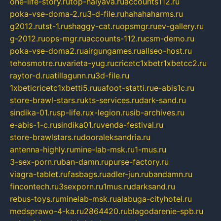
one-life-story.ru
top-halyava.ru
accounts112.ru
poka-vse-doma-2.ru
3-d-file.ru
hahahaharms.ru
g2012.ru
tst-1.ru
shaggy-cat.ru
opsmgr.ru
ev-gallery.ru
g-2012.ru
ops-mgr.ru
accounts-112.ru
csm-demo.ru
poka-vse-doma2.ru
airgungames.ru
allseo-host.ru
tehosmotre.ru
varieta-yug.ru
cricetc1xbetr1xbetcc2.ru
raytor-d.ru
atillagunn.ru
3d-file.ru
1xbeticricetc1xbetti5.ru
uafoot-statti.ru
e-abis1c.ru
store-brawl-stars.ru
kts-services.ru
dark-sand.ru
sindika-01.ru
sp-life.ru
x-legion.ru
sib-archives.ru
e-abis-1-c.ru
sindika01.ru
venda-festival.ru
store-brawlstars.ru
dooraleksandria.ru
antenna-highly.ru
mine-lab-msk.ru
1-mus.ru
3-sex-porn.ru
ban-damn.ru
purse-factory.ru
viagra-tablet.ru
fasbags.ru
adler-jun.ru
bandamn.ru
fincontech.ru
3sexporn.ru
1mus.ru
darksand.ru
rebus-toys.ru
minelab-msk.ru
alabuga-cityhotel.ru
medsprawo-4-ka.ru
2864420.ru
blagodarenie-spb.ru