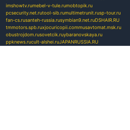
imshowtv.ru
mebel-v-tule.ru
mobtopik.ru
pcsecurity.net.ru
tool-sib.ru
multimetrunit.ru
sp-tour.ru
fan-cs.ru
santeh-russia.ru
symbian9.net.ru
DSHAIR.RU
tmmotors.spb.ru
xjocuricopii.com
musavtomat.msk.ru
obustrojdom.ru
sovetcik.ru
ybaranovskaya.ru
ppknews.ru
cult-alshei.ru
JAPANRUSSIA.RU
proekciyamebel.ru
imper-finans.ru
rim.org.ru
glamourai.ru
brassminus.ru
zabor-pro.ru
ftn.pp.ru
dorogoe58.ru
laimengpacker.ru
kuzova-zapchasti.ru
sageerp.ru
taxodrom.ru
dsrazvitie.ru
hardcity.net.ru
ratinghomegames.ru
topservice25.ru
gubernyan.ru
gtglasslined.ru
ii4.ru
tssport.spb.ru
andorra24.com
blackwallstreet.ru
oboimos.ru
optim-doors.com.ru
ikuch.ru
nycr.org.ru
npa21.ru
vremya-ch.spb.ru
desert000.ru
ivtorgi.ru
ifiori.ru
catalog-statei.ru
dcv.org.ru
spetsmaster174.ru
ipkameryhiseeu.ru
dum26.ru
ruspol.spb.ru
fr-opendp.ru
kam-solnyshko.ru
cheyenne-arapaho.ru
sevzapmetal.spb.ru