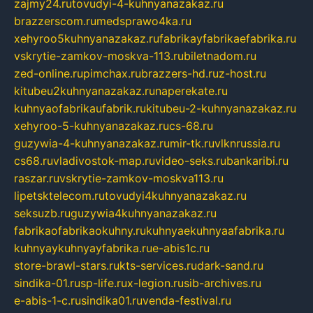
zajmy24.ru
tovudyi-4-kuhnyanazakaz.ru
brazzerscom.ru
medsprawo4ka.ru
xehyroo5kuhnyanazakaz.ru
fabrikayfabrikaefabrika.ru
vskrytie-zamkov-moskva-113.ru
biletnadom.ru
zed-online.ru
pimchax.ru
brazzers-hd.ru
z-host.ru
kitubeu2kuhnyanazakaz.ru
naperekate.ru
kuhnyaofabrikaufabrik.ru
kitubeu-2-kuhnyanazakaz.ru
xehyroo-5-kuhnyanazakaz.ru
cs-68.ru
guzywia-4-kuhnyanazakaz.ru
mir-tk.ru
vlknrussia.ru
cs68.ru
vladivostok-map.ru
video-seks.ru
bankaribi.ru
raszar.ru
vskrytie-zamkov-moskva113.ru
lipetsktelecom.ru
tovudyi4kuhnyanazakaz.ru
seksuzb.ru
guzywia4kuhnyanazakaz.ru
fabrikaofabrikaokuhny.ru
kuhnyaekuhnyaafabrika.ru
kuhnyaykuhnyayfabrika.ru
e-abis1c.ru
store-brawl-stars.ru
kts-services.ru
dark-sand.ru
sindika-01.ru
sp-life.ru
x-legion.ru
sib-archives.ru
e-abis-1-c.ru
sindika01.ru
venda-festival.ru