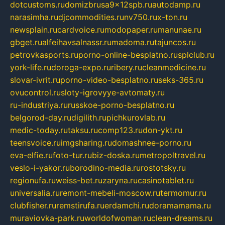
dotcustoms.ru
domizbrusa9x12spb.ru
autodamp.ru
narasimha.ru
djcommodities.ru
nv750.ru
x-ton.ru
newsplain.ru
cardvoice.ru
modopaper.ru
manunae.ru
gbget.ru
alfeihavsalnassr.ru
madoma.ru
tajuncos.ru
petrovkasports.ru
porno-online-besplatno.ru
splclub.ru
york-life.ru
doroga-expo.ru
ribery.ru
cleanmedicine.ru
slovar-ivrit.ru
porno-video-besplatno.ru
seks-365.ru
ovucontrol.ru
sloty-igrovyye-avtomaty.ru
ru-industriya.ru
russkoe-porno-besplatno.ru
belgorod-day.ru
digilith.ru
pichkurovlab.ru
medic-today.ru
taksu.ru
comp123.ru
don-ykt.ru
teensvoice.ru
imgsharing.ru
domashnee-porno.ru
eva-elfie.ru
foto-tur.ru
biz-doska.ru
metropoltravel.ru
veslo-i-yakor.ru
borodino-media.ru
rostotsky.ru
regionufa.ru
weiss-bet.ru
zaryna.ru
casinotablet.ru
universalia.ru
remont-mebeli-moscow.ru
termomur.ru
clubfisher.ru
remstirufa.ru
erdamchi.ru
doramamama.ru
muraviovka-park.ru
worldofwoman.ru
clean-dreams.ru