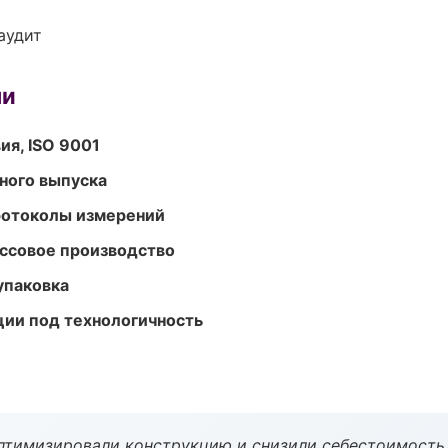
аудит
ми
ия, ISO 9001
ного выпуска
ротоколы измерений
ассовое производство
упаковка
ции под технологичность
птимизировали конструкцию и снизили себестоимость