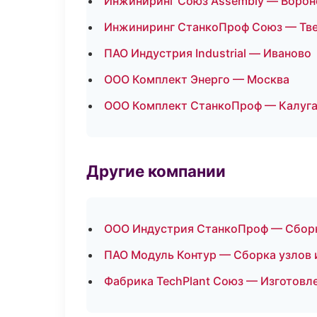
Инжиниринг Союз Assembly — Воро
Инжиниринг СтанкоПроф Союз — Тв
ПАО Индустрия Industrial — Иваново
ООО Комплект Энерго — Москва
ООО Комплект СтанкоПроф — Калуг
Другие компании
ООО Индустрия СтанкоПроф — Сборк
ПАО Модуль Контур — Сборка узлов и
Фабрика TechPlant Союз — Изготовл