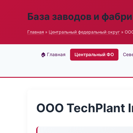
База заводов и фабри
Главная
»
Центральный федеральный округ
» ООО 
🏠 Главная
Центральный ФО
Сев
ООО TechPlant I