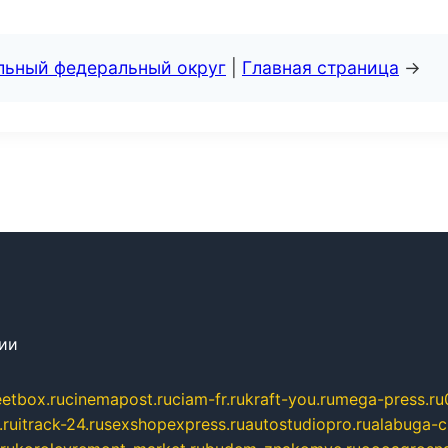
альный федеральный округ
|
Главная страница
→
сии
eetbox.ru
cinemapost.ru
ciam-fr.ru
kraft-you.ru
mega-press.ru
.ru
itrack-24.ru
sexshopexpress.ru
autostudiopro.ru
alabuga-ci