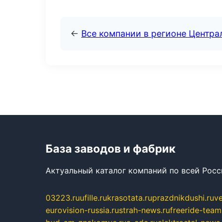
←
Все компании в регионе Центр
База заводов и фабрик
Актуальный каталог компаний по всей Рос
03223.ru
ufille.ru
krasotata.ru
prazdnikdushi.ru
v
eurovision-russia.ru
strah-news.ru
freeride-team