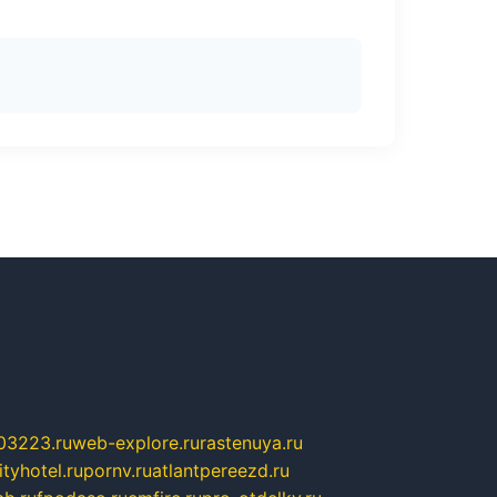
03223.ru
web-explore.ru
rastenuya.ru
tyhotel.ru
pornv.ru
atlantpereezd.ru