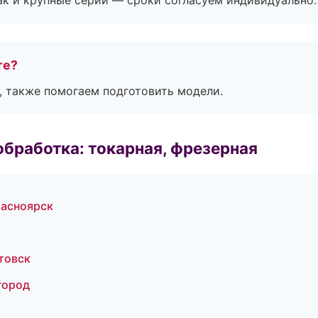
ак и крупные серии — сроки согласуем индивидуально.
те?
, также помогаем подготовить модели.
бработка: токарная, фрезерная
асноярск
товск
город