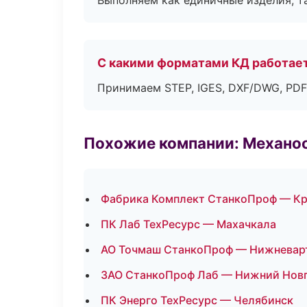
Выполняем как единичные изделия, т
С какими форматами КД работае
Принимаем STEP, IGES, DXF/DWG, PDF
Похожие компании: Механоо
Фабрика Комплект СтанкоПроф — Кр
ПК Лаб ТехРесурс — Махачкала
АО Точмаш СтанкоПроф — Нижневар
ЗАО СтанкоПроф Лаб — Нижний Нов
ПК Энерго ТехРесурс — Челябинск