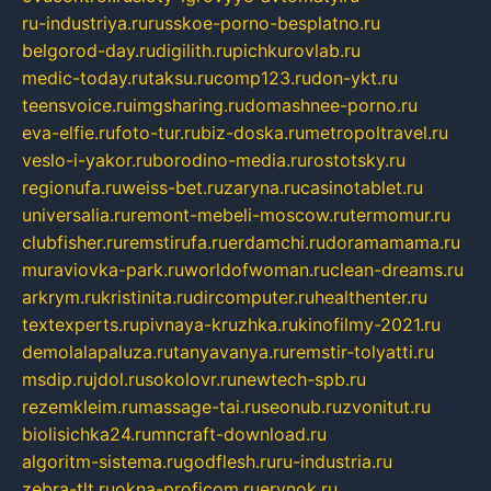
ru-industriya.ru
russkoe-porno-besplatno.ru
belgorod-day.ru
digilith.ru
pichkurovlab.ru
medic-today.ru
taksu.ru
comp123.ru
don-ykt.ru
teensvoice.ru
imgsharing.ru
domashnee-porno.ru
eva-elfie.ru
foto-tur.ru
biz-doska.ru
metropoltravel.ru
veslo-i-yakor.ru
borodino-media.ru
rostotsky.ru
regionufa.ru
weiss-bet.ru
zaryna.ru
casinotablet.ru
universalia.ru
remont-mebeli-moscow.ru
termomur.ru
clubfisher.ru
remstirufa.ru
erdamchi.ru
doramamama.ru
muraviovka-park.ru
worldofwoman.ru
clean-dreams.ru
arkrym.ru
kristinita.ru
dircomputer.ru
healthenter.ru
textexperts.ru
pivnaya-kruzhka.ru
kinofilmy-2021.ru
demolalapaluza.ru
tanyavanya.ru
remstir-tolyatti.ru
msdip.ru
jdol.ru
sokolovr.ru
newtech-spb.ru
rezemkleim.ru
massage-tai.ru
seonub.ru
zvonitut.ru
biolisichka24.ru
mncraft-download.ru
algoritm-sistema.ru
godflesh.ru
ru-industria.ru
zebra-tlt.ru
okna-proficom.ru
erynok.ru