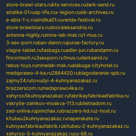
store-brawl-stars.ru
kts-services.ru
dark-sand.ru
sindika-01.ru
sp-life.ru
x-legion.ru
sib-archives.ru
e-abis-1-c.ru
sindika01.ru
venda-festival.ru
store-brawlstars.ru
dooraleksandria.ru
antenna-highly.ru
mine-lab-msk.ru
1-mus.ru
3-sex-porn.ru
ban-damn.ru
purse-factory.ru
viagra-tablet.ru
fasbags.ru
adler-jun.ru
bandamn.ru
fincontech.ru
3sexporn.ru
1mus.ru
darksand.ru
rebus-toys.ru
minelab-msk.ru
alabuga-cityhotel.ru
medsprawo-4-ka.ru
2864420.ru
blagodarenie-spb.ru
zajmy24.ru
tovudyi-4-kuhnyanazakaz.ru
brazzerscom.ru
medsprawo4ka.ru
xehyroo5kuhnyanazakaz.ru
fabrikayfabrikaefabrika.ru
vskrytie-zamkov-moskva-113.ru
biletnadom.ru
zed-online.ru
pimchax.ru
brazzers-hd.ru
z-host.ru
kitubeu2kuhnyanazakaz.ru
naperekate.ru
kuhnyaofabrikaufabrik.ru
kitubeu-2-kuhnyanazakaz.ru
xehyroo-5-kuhnyanazakaz.ru
cs-68.ru