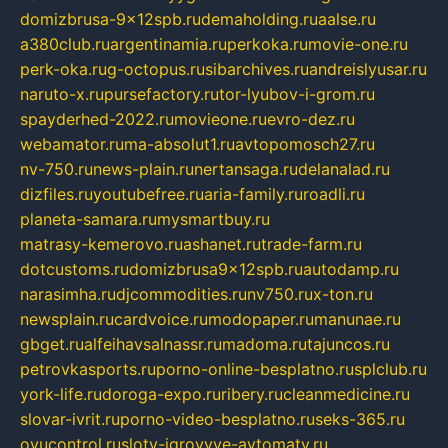
domizbrusa-9x12spb.ru
demaholding.ru
aalse.ru
a380club.ru
argentinamia.ru
perkoka.ru
movie-one.ru
perk-oka.ru
g-octopus.ru
sibarchives.ru
andreislyusar.ru
naruto-x.ru
pursefactory.ru
tor-lyubov-i-grom.ru
spayderhed-2022.ru
movieone.ru
evro-dez.ru
webamator.ru
ma-absolut1.ru
avtopomosch27.ru
nv-750.ru
news-plain.ru
nertansaga.ru
delanalad.ru
dizfiles.ru
youtubefree.ru
aria-family.ru
roadli.ru
planeta-samara.ru
mysmartbuy.ru
matrasy-kemerovo.ru
ashanet.ru
trade-farm.ru
dotcustoms.ru
domizbrusa9x12spb.ru
autodamp.ru
narasimha.ru
djcommodities.ru
nv750.ru
x-ton.ru
newsplain.ru
cardvoice.ru
modopaper.ru
manunae.ru
gbget.ru
alfeihavsalnassr.ru
madoma.ru
tajuncos.ru
petrovkasports.ru
porno-online-besplatno.ru
splclub.ru
york-life.ru
doroga-expo.ru
ribery.ru
cleanmedicine.ru
slovar-ivrit.ru
porno-video-besplatno.ru
seks-365.ru
ovucontrol.ru
sloty-igrovyye-avtomaty.ru