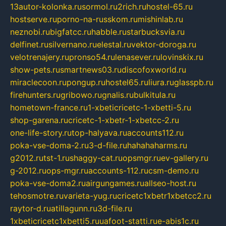
13autor-kolonka.ru
sormol.ru
2rich.ru
hostel-65.ru
hostserve.ru
porno-na-russkom.ru
mishinlab.ru
neznobi.ru
bigfatcc.ru
habble.ru
starbucksvia.ru
delfinet.ru
silvernano.ru
elestal.ru
vektor-doroga.ru
velotrenajery.ru
pronso54.ru
lenasever.ru
lovinskix.ru
show-pets.ru
smartnews03.ru
discofoxworld.ru
miraclecoon.ru
pongup.ru
hostel65.ru
liura.ru
glasspb.ru
firehunters.ru
gribowo.ru
gnalis.ru
bulkitula.ru
hometown-france.ru
1-xbeticricetc-1-xbetti-5.ru
shop-garena.ru
cricetc-1-xbetr-1-xbetcc-2.ru
one-life-story.ru
top-halyava.ru
accounts112.ru
poka-vse-doma-2.ru
3-d-file.ru
hahahaharms.ru
g2012.ru
tst-1.ru
shaggy-cat.ru
opsmgr.ru
ev-gallery.ru
g-2012.ru
ops-mgr.ru
accounts-112.ru
csm-demo.ru
poka-vse-doma2.ru
airgungames.ru
allseo-host.ru
tehosmotre.ru
varieta-yug.ru
cricetc1xbetr1xbetcc2.ru
raytor-d.ru
atillagunn.ru
3d-file.ru
1xbeticricetc1xbetti5.ru
uafoot-statti.ru
e-abis1c.ru