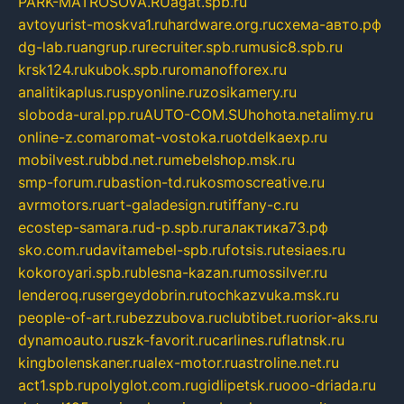
PARK-MATROSOVA.RU
agat.spb.ru
avtoyurist-moskva1.ru
hardware.org.ru
схема-авто.рф
dg-lab.ru
angrup.ru
recruiter.spb.ru
music8.spb.ru
krsk124.ru
kubok.spb.ru
romanofforex.ru
analitikaplus.ru
spyonline.ru
zosikamery.ru
sloboda-ural.pp.ru
AUTO-COM.SU
hohota.net
alimy.ru
online-z.com
aromat-vostoka.ru
otdelkaexp.ru
mobilvest.ru
bbd.net.ru
mebelshop.msk.ru
smp-forum.ru
bastion-td.ru
kosmoscreative.ru
avrmotors.ru
art-galadesign.ru
tiffany-c.ru
ecostep-samara.ru
d-p.spb.ru
галактика73.рф
sko.com.ru
davitamebel-spb.ru
fotsis.ru
tesiaes.ru
kokoroyari.spb.ru
blesna-kazan.ru
mossilver.ru
lenderoq.ru
sergeydobrin.ru
tochkazvuka.msk.ru
people-of-art.ru
bezzubova.ru
clubtibet.ru
orior-aks.ru
dynamoauto.ru
szk-favorit.ru
carlines.ru
flatnsk.ru
kingbolenskaner.ru
alex-motor.ru
astroline.net.ru
act1.spb.ru
polyglot.com.ru
gidlipetsk.ru
ooo-driada.ru