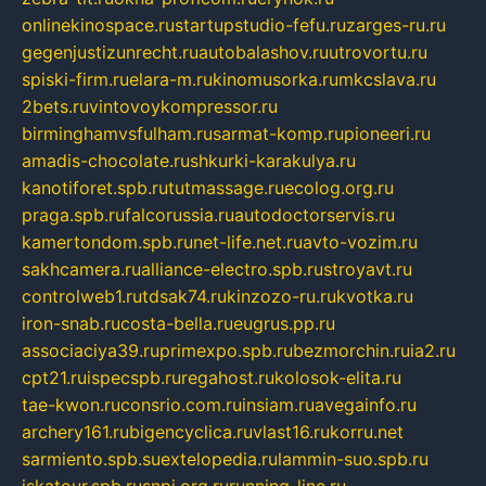
onlinekinospace.ru
startupstudio-fefu.ru
zarges-ru.ru
gegenjustizunrecht.ru
autobalashov.ru
utrovortu.ru
spiski-firm.ru
elara-m.ru
kinomusorka.ru
mkcslava.ru
2bets.ru
vintovoykompressor.ru
birminghamvsfulham.ru
sarmat-komp.ru
pioneeri.ru
amadis-chocolate.ru
shkurki-karakulya.ru
kanotiforet.spb.ru
tutmassage.ru
ecolog.org.ru
praga.spb.ru
falcorussia.ru
autodoctorservis.ru
kamertondom.spb.ru
net-life.net.ru
avto-vozim.ru
sakhcamera.ru
alliance-electro.spb.ru
stroyavt.ru
controlweb1.ru
tdsak74.ru
kinzozo-ru.ru
kvotka.ru
iron-snab.ru
costa-bella.ru
eugrus.pp.ru
associaciya39.ru
primexpo.spb.ru
bezmorchin.ru
ia2.ru
cpt21.ru
ispecspb.ru
regahost.ru
kolosok-elita.ru
tae-kwon.ru
consrio.com.ru
insiam.ru
avegainfo.ru
archery161.ru
bigencyclica.ru
vlast16.ru
korru.net
sarmiento.spb.su
extelopedia.ru
lammin-suo.spb.ru