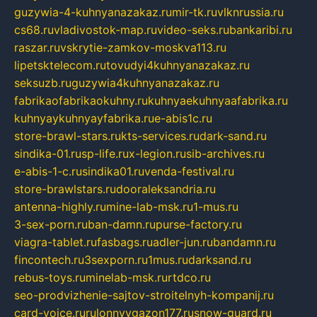
guzywia-4-kuhnyanazakaz.ru
mir-tk.ru
vlknrussia.ru
cs68.ru
vladivostok-map.ru
video-seks.ru
bankaribi.ru
raszar.ru
vskrytie-zamkov-moskva113.ru
lipetsktelecom.ru
tovudyi4kuhnyanazakaz.ru
seksuzb.ru
guzywia4kuhnyanazakaz.ru
fabrikaofabrikaokuhny.ru
kuhnyaekuhnyaafabrika.ru
kuhnyaykuhnyayfabrika.ru
e-abis1c.ru
store-brawl-stars.ru
kts-services.ru
dark-sand.ru
sindika-01.ru
sp-life.ru
x-legion.ru
sib-archives.ru
e-abis-1-c.ru
sindika01.ru
venda-festival.ru
store-brawlstars.ru
dooraleksandria.ru
antenna-highly.ru
mine-lab-msk.ru
1-mus.ru
3-sex-porn.ru
ban-damn.ru
purse-factory.ru
viagra-tablet.ru
fasbags.ru
adler-jun.ru
bandamn.ru
fincontech.ru
3sexporn.ru
1mus.ru
darksand.ru
rebus-toys.ru
minelab-msk.ru
rtdco.ru
seo-prodvizhenie-sajtov-stroitelnyh-kompanij.ru
card-voice.ru
rulonnyygazon177.ru
snow-guard.ru