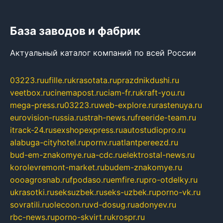
База заводов и фабрик
Актуальный каталог компаний по всей России
03223.ru
ufille.ru
krasotata.ru
prazdnikdushi.ru
veetbox.ru
cinemapost.ru
ciam-fr.ru
kraft-you.ru
mega-press.ru
03223.ru
web-explore.ru
rastenuya.ru
eurovision-russia.ru
strah-news.ru
freeride-team.ru
itrack-24.ru
sexshopexpress.ru
autostudiopro.ru
alabuga-cityhotel.ru
pornv.ru
atlantpereezd.ru
bud-em-znakomye.ru
a-cdc.ru
elektrostal-news.ru
korolevremont-market.ru
budem-znakomye.ru
oooagrosnab.ru
fpodaso.ru
emfire.ru
pro-otdelky.ru
ukrasotki.ru
seksuzbek.ru
seks-uzbek.ru
porno-vk.ru
sovratili.ru
olecoon.ru
vd-dosug.ru
adonyev.ru
rbc-news.ru
porno-skvirt.ru
krospr.ru