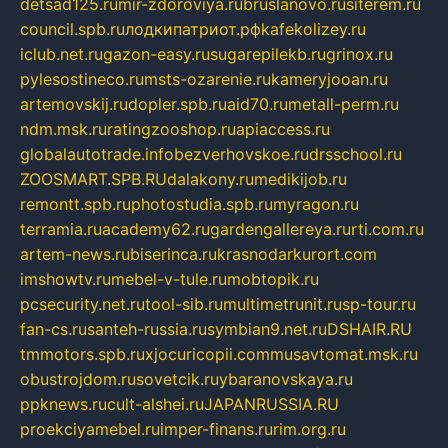
detsad125.ru
mir-zdoroviya.ru
bruslanovo.ru
siterem.ru
council.spb.ru
лодкипатриот.рф
kafekolizey.ru
iclub.net.ru
gazon-easy.ru
sugarepilekb.ru
grinox.ru
pylesostineco.ru
msts-ozarenie.ru
kameryjooan.ru
artemovskij.ru
dopler.spb.ru
aid70.ru
metall-perm.ru
ndm.msk.ru
ratingzooshop.ru
apiaccess.ru
globalautotrade.info
bezverhovskoe.ru
drsschool.ru
ZOOSMART.SPB.RU
dalakony.ru
medikijob.ru
remontt.spb.ru
photostudia.spb.ru
myragon.ru
terramia.ru
academy62.ru
gardengallereya.ru
rti.com.ru
artem-news.ru
biserinca.ru
krasnodarkurort.com
imshowtv.ru
mebel-v-tule.ru
mobtopik.ru
pcsecurity.net.ru
tool-sib.ru
multimetrunit.ru
sp-tour.ru
fan-cs.ru
santeh-russia.ru
symbian9.net.ru
DSHAIR.RU
tmmotors.spb.ru
xjocuricopii.com
musavtomat.msk.ru
obustrojdom.ru
sovetcik.ru
ybaranovskaya.ru
ppknews.ru
cult-alshei.ru
JAPANRUSSIA.RU
proekciyamebel.ru
imper-finans.ru
rim.org.ru