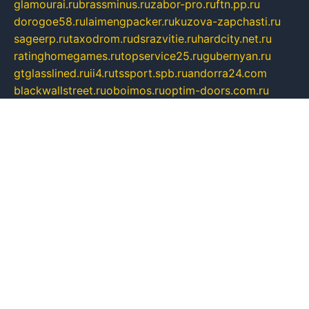
glamourai.ru
brassminus.ru
zabor-pro.ru
ftn.pp.ru
dorogoe58.ru
laimengpacker.ru
kuzova-zapchasti.ru
sageerp.ru
taxodrom.ru
dsrazvitie.ru
hardcity.net.ru
ratinghomegames.ru
topservice25.ru
gubernyan.ru
gtglasslined.ru
ii4.ru
tssport.spb.ru
andorra24.com
blackwallstreet.ru
oboimos.ru
optim-doors.com.ru
ikuch.ru
nycr.org.ru
npa21.ru
vremya-ch.spb.ru
desert000.ru
ivtorgi.ru
ifiori.ru
catalog-statei.ru
dcv.org.ru
spetsmaster174.ru
ipkameryhiseeu.ru
dum26.ru
ruspol.spb.ru
fr-opendp.ru
kam-solnyshko.ru
cheyenne-arapaho.ru
sevzapmetal.spb.ru
ted-lapidus.spb.ru
parasite-eliminator.ru
sigma-complete.ru
modernworld.ru
dama-moda.ru
eholot-group.ru
sk-nvkz.ru
DRONGOLD.RU
democratia2.ru
i-farmer.ru
mass-sport.org
jablonex.spb.ru
bookmess.ru
linkword.ru
refineua.com.ru
cs-spec.net.ru
altay-mebel.ru
DNK-THEATRE.RU
mechaniks.spb.ru
ipcamtechage.ru