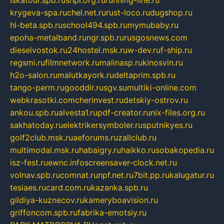
iskatour.spb.ru
snpi.org.ru
running-line.ru
krygeva-spa.ru
chel.net.ru
rust-loco.ru
dugshop.ru
hl-beta.spb.ru
school494.spb.ru
mymubaby.ru
epoha-metalband.ru
ngr.spb.ru
rusgosnews.com
dieselvostok.ru
24hostel.msk.ru
w-dev.ru
f-ship.ru
regsmi.ru
filmnetwork.ru
malinasp.ru
kinosvin.ru
h2o-salon.ru
malutkayork.ru
deltaprim.spb.ru
tango-perm.ru
gooddir.ru
sgv.su
multiki-online.com
webkrasotki.com
cherinvest.ru
detskiy-ostrov.ru
ankou.spb.ru
alvesta1.ru
pdf-creator.ru
nix-files.org.ru
sakhatoday.ru
elektrikersymboler.ru
sputnikyes.ru
golf2club.msk.ru
aeforums.ru
zallclub.ru
multimodal.msk.ru
habaigry.ru
haikko.ru
sobakopedia.ru
isz-fest.ru
ewnc.info
screensaver-clock.net.ru
volnav.spb.ru
comnat.ru
npf.net.ru
7bit.pp.ru
kalugatur.ru
tesiaes.ru
card.com.ru
kazanka.spb.ru
gildiya-kuznecov.ru
kameryboavision.ru
griffoncom.spb.ru
fabrika-emotsiy.ru