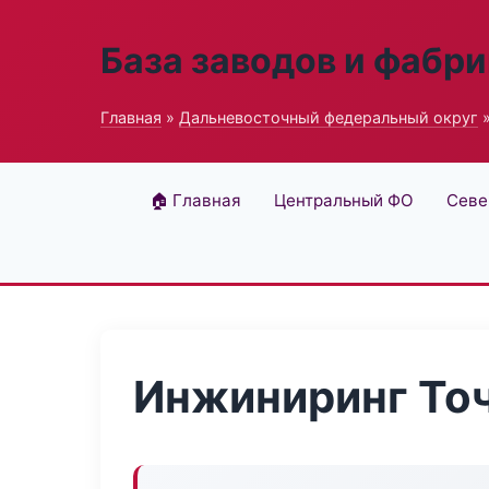
База заводов и фабри
Главная
»
Дальневосточный федеральный округ
»
🏠 Главная
Центральный ФО
Севе
Инжиниринг То