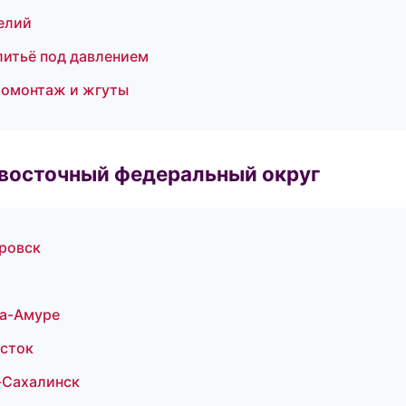
елий
 литьё под давлением
ромонтаж и жгуты
евосточный федеральный округ
ровск
а-Амуре
осток
-Сахалинск