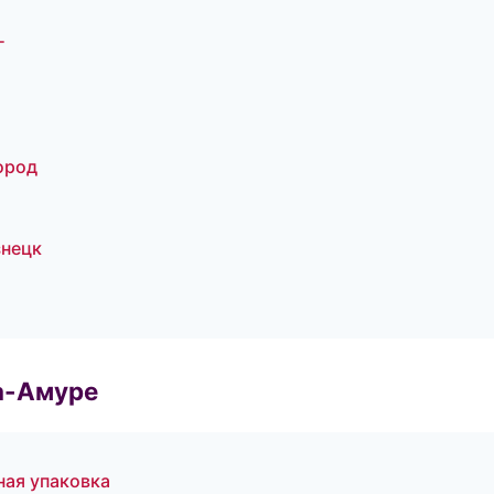
г
ород
нецк
а-Амуре
ая упаковка