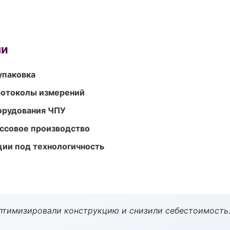
ми
упаковка
ротоколы измерений
орудования ЧПУ
ассовое производство
ции под технологичность
птимизировали конструкцию и снизили себестоимость