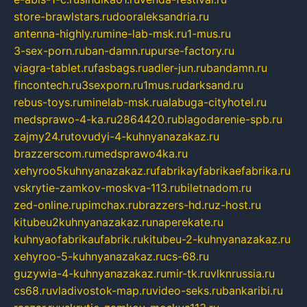
store-brawlstars.ru
dooraleksandria.ru
antenna-highly.ru
mine-lab-msk.ru
1-mus.ru
3-sex-porn.ru
ban-damn.ru
purse-factory.ru
viagra-tablet.ru
fasbags.ru
adler-jun.ru
bandamn.ru
fincontech.ru
3sexporn.ru
1mus.ru
darksand.ru
rebus-toys.ru
minelab-msk.ru
alabuga-cityhotel.ru
medsprawo-4-ka.ru
2864420.ru
blagodarenie-spb.ru
zajmy24.ru
tovudyi-4-kuhnyanazakaz.ru
brazzerscom.ru
medsprawo4ka.ru
xehyroo5kuhnyanazakaz.ru
fabrikayfabrikaefabrika.ru
vskrytie-zamkov-moskva-113.ru
biletnadom.ru
zed-online.ru
pimchax.ru
brazzers-hd.ru
z-host.ru
kitubeu2kuhnyanazakaz.ru
naperekate.ru
kuhnyaofabrikaufabrik.ru
kitubeu-2-kuhnyanazakaz.ru
xehyroo-5-kuhnyanazakaz.ru
cs-68.ru
guzywia-4-kuhnyanazakaz.ru
mir-tk.ru
vlknrussia.ru
cs68.ru
vladivostok-map.ru
video-seks.ru
bankaribi.ru