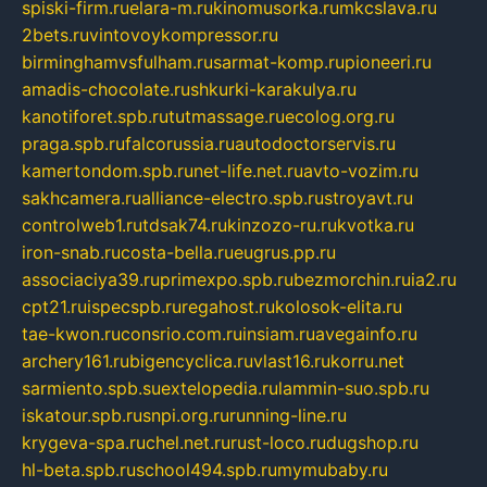
spiski-firm.ru
elara-m.ru
kinomusorka.ru
mkcslava.ru
2bets.ru
vintovoykompressor.ru
birminghamvsfulham.ru
sarmat-komp.ru
pioneeri.ru
amadis-chocolate.ru
shkurki-karakulya.ru
kanotiforet.spb.ru
tutmassage.ru
ecolog.org.ru
praga.spb.ru
falcorussia.ru
autodoctorservis.ru
kamertondom.spb.ru
net-life.net.ru
avto-vozim.ru
sakhcamera.ru
alliance-electro.spb.ru
stroyavt.ru
controlweb1.ru
tdsak74.ru
kinzozo-ru.ru
kvotka.ru
iron-snab.ru
costa-bella.ru
eugrus.pp.ru
associaciya39.ru
primexpo.spb.ru
bezmorchin.ru
ia2.ru
cpt21.ru
ispecspb.ru
regahost.ru
kolosok-elita.ru
tae-kwon.ru
consrio.com.ru
insiam.ru
avegainfo.ru
archery161.ru
bigencyclica.ru
vlast16.ru
korru.net
sarmiento.spb.su
extelopedia.ru
lammin-suo.spb.ru
iskatour.spb.ru
snpi.org.ru
running-line.ru
krygeva-spa.ru
chel.net.ru
rust-loco.ru
dugshop.ru
hl-beta.spb.ru
school494.spb.ru
mymubaby.ru