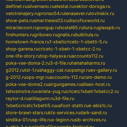
delfinet.ru
silvernano.ru
elestal.ru
vektor-doroga.ru
velotrenajery.ru
pronso54.ru
lenasever.ru
lovinskix.ru
show-pets.ru
smartnews03.ru
discofoxworld.ru
miraclecoon.ru
pongup.ru
hostel65.ru
liura.ru
glasspb.ru
firehunters.ru
gribowo.ru
gnalis.ru
bulkitula.ru
hometown-france.ru
1-xbeticricetc-1-xbetti-5.ru
shop-garena.ru
cricetc-1-xbetr-1-xbetcc-2.ru
one-life-story.ru
top-halyava.ru
accounts112.ru
poka-vse-doma-2.ru
3-d-file.ru
hahahaharms.ru
g2012.ru
tst-1.ru
shaggy-cat.ru
opsmgr.ru
ev-gallery.ru
g-2012.ru
ops-mgr.ru
accounts-112.ru
csm-demo.ru
poka-vse-doma2.ru
airgungames.ru
allseo-host.ru
tehosmotre.ru
varieta-yug.ru
cricetc1xbetr1xbetcc2.ru
raytor-d.ru
atillagunn.ru
3d-file.ru
1xbeticricetc1xbetti5.ru
uafoot-statti.ru
e-abis1c.ru
store-brawl-stars.ru
kts-services.ru
dark-sand.ru
sindika-01.ru
sp-life.ru
x-legion.ru
sib-archives.ru
e-abis-1-c.ru
sindika01.ru
venda-festival.ru