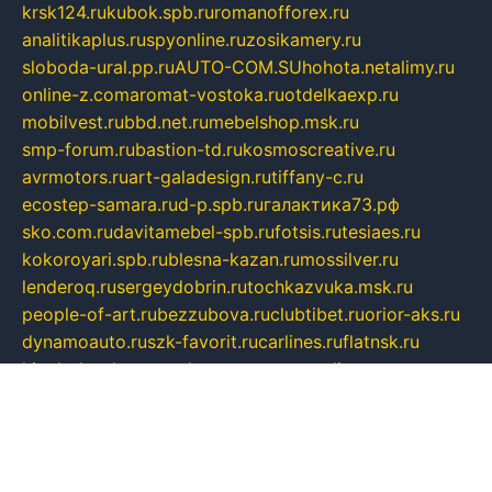
krsk124.ru
kubok.spb.ru
romanofforex.ru
analitikaplus.ru
spyonline.ru
zosikamery.ru
sloboda-ural.pp.ru
AUTO-COM.SU
hohota.net
alimy.ru
online-z.com
aromat-vostoka.ru
otdelkaexp.ru
mobilvest.ru
bbd.net.ru
mebelshop.msk.ru
smp-forum.ru
bastion-td.ru
kosmoscreative.ru
avrmotors.ru
art-galadesign.ru
tiffany-c.ru
ecostep-samara.ru
d-p.spb.ru
галактика73.рф
sko.com.ru
davitamebel-spb.ru
fotsis.ru
tesiaes.ru
kokoroyari.spb.ru
blesna-kazan.ru
mossilver.ru
lenderoq.ru
sergeydobrin.ru
tochkazvuka.msk.ru
people-of-art.ru
bezzubova.ru
clubtibet.ru
orior-aks.ru
dynamoauto.ru
szk-favorit.ru
carlines.ru
flatnsk.ru
kingbolenskaner.ru
alex-motor.ru
astroline.net.ru
act1.spb.ru
polyglot.com.ru
gidlipetsk.ru
ooo-driada.ru
detsad125.ru
mir-zdoroviya.ru
bruslanovo.ru
siterem.ru
council.spb.ru
лодкипатриот.рф
kafekolizey.ru
iclub.net.ru
gazon-easy.ru
sugarepilekb.ru
grinox.ru