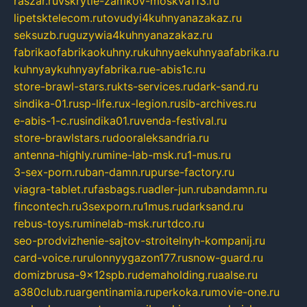
raszar.ru
vskrytie-zamkov-moskva113.ru
lipetsktelecom.ru
tovudyi4kuhnyanazakaz.ru
seksuzb.ru
guzywia4kuhnyanazakaz.ru
fabrikaofabrikaokuhny.ru
kuhnyaekuhnyaafabrika.ru
kuhnyaykuhnyayfabrika.ru
e-abis1c.ru
store-brawl-stars.ru
kts-services.ru
dark-sand.ru
sindika-01.ru
sp-life.ru
x-legion.ru
sib-archives.ru
e-abis-1-c.ru
sindika01.ru
venda-festival.ru
store-brawlstars.ru
dooraleksandria.ru
antenna-highly.ru
mine-lab-msk.ru
1-mus.ru
3-sex-porn.ru
ban-damn.ru
purse-factory.ru
viagra-tablet.ru
fasbags.ru
adler-jun.ru
bandamn.ru
fincontech.ru
3sexporn.ru
1mus.ru
darksand.ru
rebus-toys.ru
minelab-msk.ru
rtdco.ru
seo-prodvizhenie-sajtov-stroitelnyh-kompanij.ru
card-voice.ru
rulonnyygazon177.ru
snow-guard.ru
domizbrusa-9x12spb.ru
demaholding.ru
aalse.ru
a380club.ru
argentinamia.ru
perkoka.ru
movie-one.ru