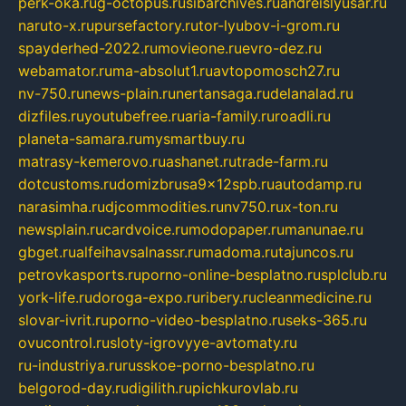
perk-oka.ru
g-octopus.ru
sibarchives.ru
andreislyusar.ru
naruto-x.ru
pursefactory.ru
tor-lyubov-i-grom.ru
spayderhed-2022.ru
movieone.ru
evro-dez.ru
webamator.ru
ma-absolut1.ru
avtopomosch27.ru
nv-750.ru
news-plain.ru
nertansaga.ru
delanalad.ru
dizfiles.ru
youtubefree.ru
aria-family.ru
roadli.ru
planeta-samara.ru
mysmartbuy.ru
matrasy-kemerovo.ru
ashanet.ru
trade-farm.ru
dotcustoms.ru
domizbrusa9x12spb.ru
autodamp.ru
narasimha.ru
djcommodities.ru
nv750.ru
x-ton.ru
newsplain.ru
cardvoice.ru
modopaper.ru
manunae.ru
gbget.ru
alfeihavsalnassr.ru
madoma.ru
tajuncos.ru
petrovkasports.ru
porno-online-besplatno.ru
splclub.ru
york-life.ru
doroga-expo.ru
ribery.ru
cleanmedicine.ru
slovar-ivrit.ru
porno-video-besplatno.ru
seks-365.ru
ovucontrol.ru
sloty-igrovyye-avtomaty.ru
ru-industriya.ru
russkoe-porno-besplatno.ru
belgorod-day.ru
digilith.ru
pichkurovlab.ru