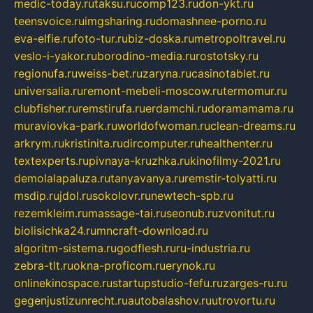
medic-today.ru
taksu.ru
comp123.ru
don-ykt.ru
teensvoice.ru
imgsharing.ru
domashnee-porno.ru
eva-elfie.ru
foto-tur.ru
biz-doska.ru
metropoltravel.ru
veslo-i-yakor.ru
borodino-media.ru
rostotsky.ru
regionufa.ru
weiss-bet.ru
zaryna.ru
casinotablet.ru
universalia.ru
remont-mebeli-moscow.ru
termomur.ru
clubfisher.ru
remstirufa.ru
erdamchi.ru
doramamama.ru
muraviovka-park.ru
worldofwoman.ru
clean-dreams.ru
arkrym.ru
kristinita.ru
dircomputer.ru
healthenter.ru
textexperts.ru
pivnaya-kruzhka.ru
kinofilmy-2021.ru
demolalapaluza.ru
tanyavanya.ru
remstir-tolyatti.ru
msdip.ru
jdol.ru
sokolovr.ru
newtech-spb.ru
rezemkleim.ru
massage-tai.ru
seonub.ru
zvonitut.ru
biolisichka24.ru
mncraft-download.ru
algoritm-sistema.ru
godflesh.ru
ru-industria.ru
zebra-tlt.ru
okna-proficom.ru
erynok.ru
onlinekinospace.ru
startupstudio-fefu.ru
zarges-ru.ru
gegenjustizunrecht.ru
autobalashov.ru
utrovortu.ru