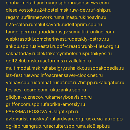
epoha-metalband.ru
ngr.spb.ru
rusgosnews.com
dieselvostok.ru
24hostel.msk.ru
w-dev.ru
f-ship.ru
regsmi.ru
filmnetwork.ru
malinasp.ru
kinosvin.ru
h2o-salon.ru
malutkayork.ru
deltaprim.spb.ru
tango-perm.ru
gooddir.ru
sgv.su
multiki-online.com
webkrasotki.com
cherinvest.ru
detskiy-ostrov.ru
ankou.spb.ru
alvesta1.ru
pdf-creator.ru
nix-files.org.ru
sakhatoday.ru
elektrikersymboler.ru
sputnikyes.ru
golf2club.msk.ru
aeforums.ru
zallclub.ru
multimodal.msk.ru
habaigry.ru
haikko.ru
sobakopedia.ru
isz-fest.ru
ewnc.info
screensaver-clock.net.ru
volnav.spb.ru
comnat.ru
npf.net.ru
7bit.pp.ru
kalugatur.ru
tesiaes.ru
card.com.ru
kazanka.spb.ru
gildiya-kuznecov.ru
kameryboavision.ru
griffoncom.spb.ru
fabrika-emotsiy.ru
PARK-MATROSOVA.RU
agat.spb.ru
avtoyurist-moskva1.ru
hardware.org.ru
схема-авто.рф
dg-lab.ru
angrup.ru
recruiter.spb.ru
music8.spb.ru