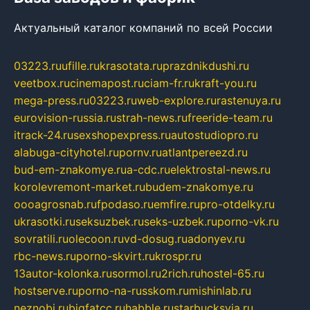
Актуальный каталог компаний по всей России
03223.ru
ufille.ru
krasotata.ru
prazdnikdushi.ru
veetbox.ru
cinemapost.ru
ciam-fr.ru
kraft-you.ru
mega-press.ru
03223.ru
web-explore.ru
rastenuya.ru
eurovision-russia.ru
strah-news.ru
freeride-team.ru
itrack-24.ru
sexshopexpress.ru
autostudiopro.ru
alabuga-cityhotel.ru
pornv.ru
atlantpereezd.ru
bud-em-znakomye.ru
a-cdc.ru
elektrostal-news.ru
korolevremont-market.ru
budem-znakomye.ru
oooagrosnab.ru
fpodaso.ru
emfire.ru
pro-otdelky.ru
ukrasotki.ru
seksuzbek.ru
seks-uzbek.ru
porno-vk.ru
sovratili.ru
olecoon.ru
vd-dosug.ru
adonyev.ru
rbc-news.ru
porno-skvirt.ru
krospr.ru
13autor-kolonka.ru
sormol.ru
2rich.ru
hostel-65.ru
hostserve.ru
porno-na-russkom.ru
mishinlab.ru
neznobi.ru
bigfatcc.ru
habble.ru
starbucksvia.ru