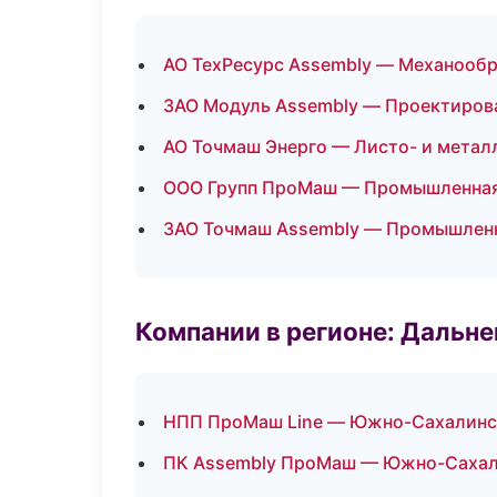
АО ТехРесурс Assembly — Механообр
ЗАО Модуль Assembly — Проектирова
АО Точмаш Энерго — Листо- и метал
ООО Групп ПроМаш — Промышленная
ЗАО Точмаш Assembly — Промышленн
Компании в регионе: Дальн
НПП ПроМаш Line — Южно-Сахалинс
ПК Assembly ПроМаш — Южно-Саха