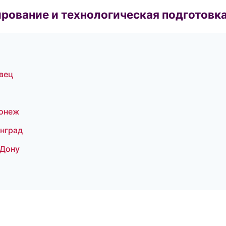
рование и технологическая подготовк
вец
ронеж
нград
-Дону