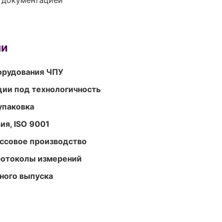
е документацией
ми
орудования ЧПУ
ции под технологичность
упаковка
ия, ISO 9001
ассовое производство
ротоколы измерений
ного выпуска