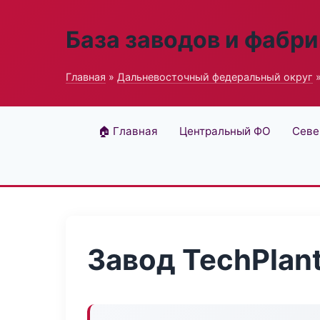
База заводов и фабри
Главная
»
Дальневосточный федеральный округ
»
🏠 Главная
Центральный ФО
Севе
Завод TechPlant 