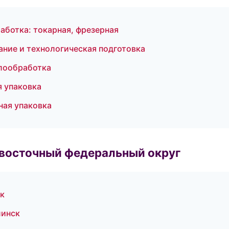
аботка: токарная, фрезерная
ние и технологическая подготовка
лообработка
 упаковка
ая упаковка
евосточный федеральный округ
к
линск