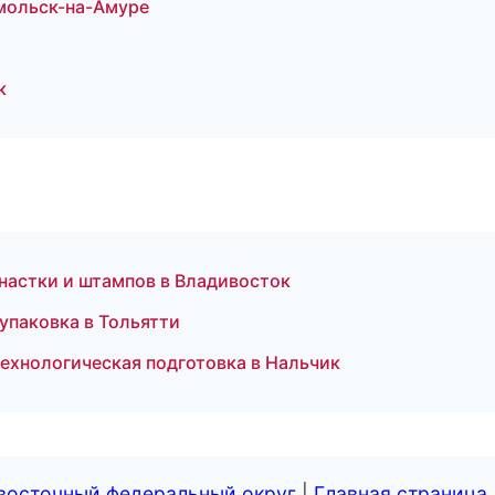
мольск-на-Амуре
к
настки и штампов в Владивосток
упаковка в Тольятти
ехнологическая подготовка в Нальчик
евосточный федеральный округ
|
Главная страница