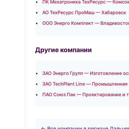
ПК Мехатроника ТехРесурс — Комсо
АО ТехРесурс ПроМаш — Хабаровск
ООО Энерго Комплект — Владивосто
Другие компании
ЗАО Энерго Групп — Изготовление ос
ЗАО TechPlant Line — Промышленная 
ПАО Союз Пак — Проектирование и т
←
Все компании в регионе Дальн