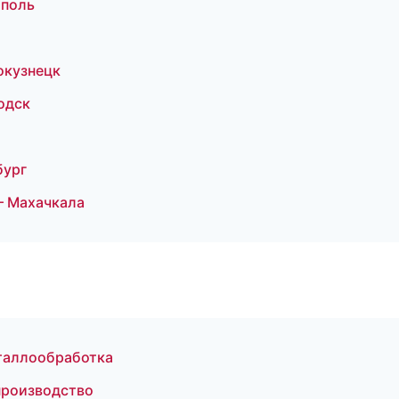
ополь
окузнецк
одск
бург
— Махачкала
таллообработка
производство