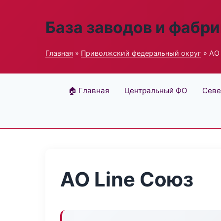
База заводов и фабри
Главная
»
Приволжский федеральный округ
» АО 
🏠 Главная
Центральный ФО
Севе
АО Line Союз