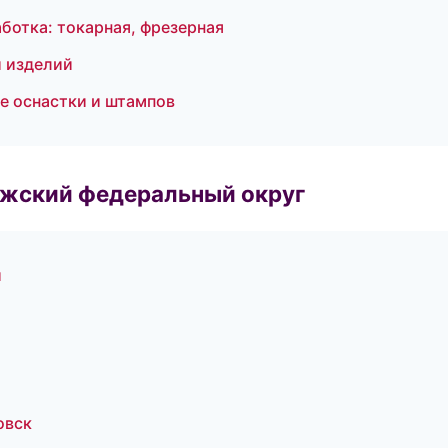
ботка: токарная, фрезерная
 изделий
е оснастки и штампов
лжский федеральный округ
и
овск