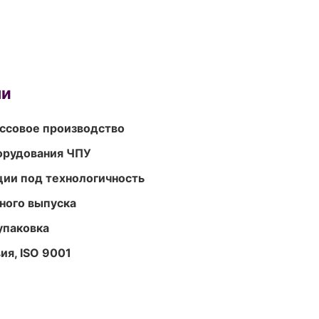
ми
ассовое производство
орудования ЧПУ
ции под технологичность
ного выпуска
упаковка
ия, ISO 9001