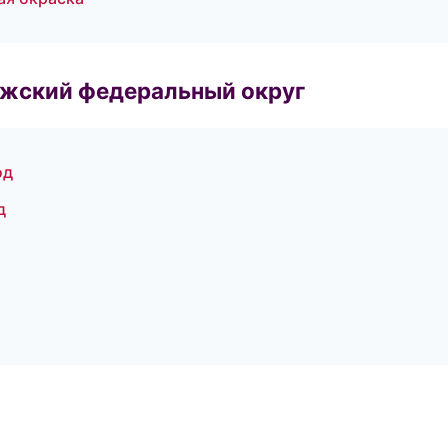
лжский федеральный округ
од
д