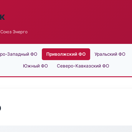
к
 Союз Энерго
ро-Западный ФО
Приволжский ФО
Уральский ФО
Южный ФО
Северо-Кавказский ФО
о