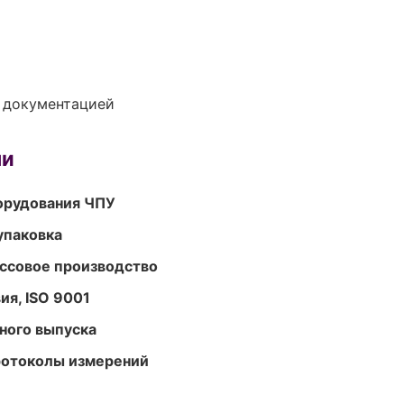
е документацией
ми
орудования ЧПУ
упаковка
ассовое производство
ия, ISO 9001
ного выпуска
ротоколы измерений