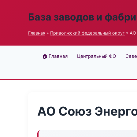
База заводов и фабри
Главная
»
Приволжский федеральный округ
» АО
🏠 Главная
Центральный ФО
Севе
АО Союз Энерг