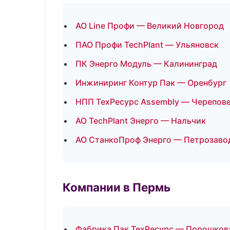
АО Line Профи — Великий Новгород
ПАО Профи TechPlant — Ульяновск
ПК Энерго Модуль — Калининград
Инжиниринг Контур Пак — Оренбург
НПП ТехРесурс Assembly — Черепов
АО TechPlant Энерго — Нальчик
АО СтанкоПроф Энерго — Петрозаво
Компании в Пермь
Фабрика Пак ТехРесурс — Порошков