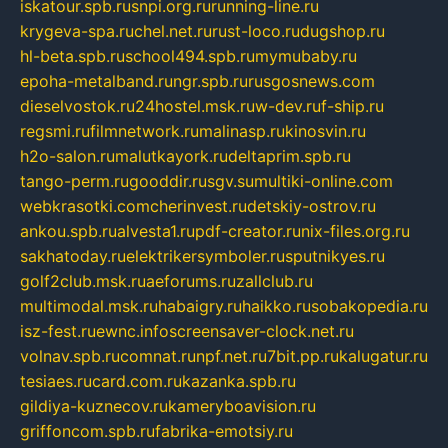
iskatour.spb.ru
snpi.org.ru
running-line.ru
krygeva-spa.ru
chel.net.ru
rust-loco.ru
dugshop.ru
hl-beta.spb.ru
school494.spb.ru
mymubaby.ru
epoha-metalband.ru
ngr.spb.ru
rusgosnews.com
dieselvostok.ru
24hostel.msk.ru
w-dev.ru
f-ship.ru
regsmi.ru
filmnetwork.ru
malinasp.ru
kinosvin.ru
h2o-salon.ru
malutkayork.ru
deltaprim.spb.ru
tango-perm.ru
gooddir.ru
sgv.su
multiki-online.com
webkrasotki.com
cherinvest.ru
detskiy-ostrov.ru
ankou.spb.ru
alvesta1.ru
pdf-creator.ru
nix-files.org.ru
sakhatoday.ru
elektrikersymboler.ru
sputnikyes.ru
golf2club.msk.ru
aeforums.ru
zallclub.ru
multimodal.msk.ru
habaigry.ru
haikko.ru
sobakopedia.ru
isz-fest.ru
ewnc.info
screensaver-clock.net.ru
volnav.spb.ru
comnat.ru
npf.net.ru
7bit.pp.ru
kalugatur.ru
tesiaes.ru
card.com.ru
kazanka.spb.ru
gildiya-kuznecov.ru
kameryboavision.ru
griffoncom.spb.ru
fabrika-emotsiy.ru