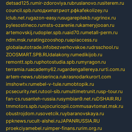
detsad125.ru
mir-zdoroviya.ru
bruslanovo.ru
siterem.ru
council.spb.ru
лодкипатриот.рф
kafekolizey.ru
iclub.net.ru
gazon-easy.ru
sugarepilekb.ru
grinox.ru
pylesostineco.ru
msts-ozarenie.ru
kameryjooan.ru
artemovskij.ru
dopler.spb.ru
aid70.ru
metall-perm.ru
ndm.msk.ru
ratingzooshop.ru
apiaccess.ru
globalautotrade.info
bezverhovskoe.ru
drsschool.ru
ZOOSMART.SPB.RU
dalakony.ru
medikijob.ru
remontt.spb.ru
photostudia.spb.ru
myragon.ru
terramia.ru
academy62.ru
gardengallereya.ru
rti.com.ru
artem-news.ru
biserinca.ru
krasnodarkurort.com
imshowtv.ru
mebel-v-tule.ru
mobtopik.ru
pcsecurity.net.ru
tool-sib.ru
multimetrunit.ru
sp-tour.ru
fan-cs.ru
santeh-russia.ru
symbian9.net.ru
DSHAIR.RU
tmmotors.spb.ru
xjocuricopii.com
musavtomat.msk.ru
obustrojdom.ru
sovetcik.ru
ybaranovskaya.ru
ppknews.ru
cult-alshei.ru
JAPANRUSSIA.RU
proekciyamebel.ru
imper-finans.ru
rim.org.ru