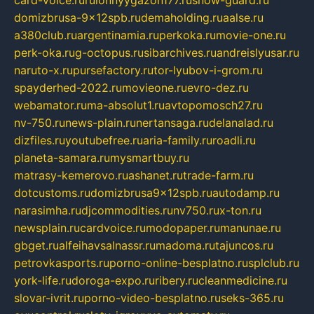
card-voice.ru
rulonnyygazon177.ru
snow-guard.ru
domizbrusa-9x12spb.ru
demaholding.ru
aalse.ru
a380club.ru
argentinamia.ru
perkoka.ru
movie-one.ru
perk-oka.ru
g-octopus.ru
sibarchives.ru
andreislyusar.ru
naruto-x.ru
pursefactory.ru
tor-lyubov-i-grom.ru
spayderhed-2022.ru
movieone.ru
evro-dez.ru
webamator.ru
ma-absolut1.ru
avtopomosch27.ru
nv-750.ru
news-plain.ru
nertansaga.ru
delanalad.ru
dizfiles.ru
youtubefree.ru
aria-family.ru
roadli.ru
planeta-samara.ru
mysmartbuy.ru
matrasy-kemerovo.ru
ashanet.ru
trade-farm.ru
dotcustoms.ru
domizbrusa9x12spb.ru
autodamp.ru
narasimha.ru
djcommodities.ru
nv750.ru
x-ton.ru
newsplain.ru
cardvoice.ru
modopaper.ru
manunae.ru
gbget.ru
alfeihavsalnassr.ru
madoma.ru
tajuncos.ru
petrovkasports.ru
porno-online-besplatno.ru
splclub.ru
york-life.ru
doroga-expo.ru
ribery.ru
cleanmedicine.ru
slovar-ivrit.ru
porno-video-besplatno.ru
seks-365.ru