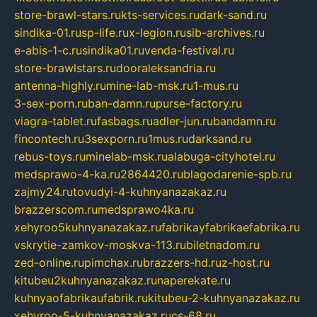
store-brawl-stars.ru
kts-services.ru
dark-sand.ru
sindika-01.ru
sp-life.ru
x-legion.ru
sib-archives.ru
e-abis-1-c.ru
sindika01.ru
venda-festival.ru
store-brawlstars.ru
dooraleksandria.ru
antenna-highly.ru
mine-lab-msk.ru
1-mus.ru
3-sex-porn.ru
ban-damn.ru
purse-factory.ru
viagra-tablet.ru
fasbags.ru
adler-jun.ru
bandamn.ru
fincontech.ru
3sexporn.ru
1mus.ru
darksand.ru
rebus-toys.ru
minelab-msk.ru
alabuga-cityhotel.ru
medsprawo-4-ka.ru
2864420.ru
blagodarenie-spb.ru
zajmy24.ru
tovudyi-4-kuhnyanazakaz.ru
brazzerscom.ru
medsprawo4ka.ru
xehyroo5kuhnyanazakaz.ru
fabrikayfabrikaefabrika.ru
vskrytie-zamkov-moskva-113.ru
biletnadom.ru
zed-online.ru
pimchax.ru
brazzers-hd.ru
z-host.ru
kitubeu2kuhnyanazakaz.ru
naperekate.ru
kuhnyaofabrikaufabrik.ru
kitubeu-2-kuhnyanazakaz.ru
xehyroo-5-kuhnyanazakaz.ru
cs-68.ru