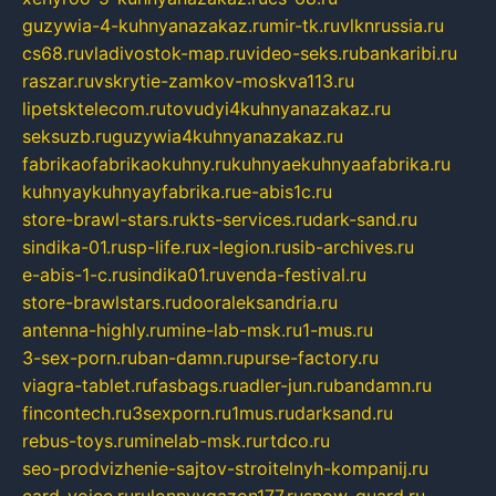
guzywia-4-kuhnyanazakaz.ru
mir-tk.ru
vlknrussia.ru
cs68.ru
vladivostok-map.ru
video-seks.ru
bankaribi.ru
raszar.ru
vskrytie-zamkov-moskva113.ru
lipetsktelecom.ru
tovudyi4kuhnyanazakaz.ru
seksuzb.ru
guzywia4kuhnyanazakaz.ru
fabrikaofabrikaokuhny.ru
kuhnyaekuhnyaafabrika.ru
kuhnyaykuhnyayfabrika.ru
e-abis1c.ru
store-brawl-stars.ru
kts-services.ru
dark-sand.ru
sindika-01.ru
sp-life.ru
x-legion.ru
sib-archives.ru
e-abis-1-c.ru
sindika01.ru
venda-festival.ru
store-brawlstars.ru
dooraleksandria.ru
antenna-highly.ru
mine-lab-msk.ru
1-mus.ru
3-sex-porn.ru
ban-damn.ru
purse-factory.ru
viagra-tablet.ru
fasbags.ru
adler-jun.ru
bandamn.ru
fincontech.ru
3sexporn.ru
1mus.ru
darksand.ru
rebus-toys.ru
minelab-msk.ru
rtdco.ru
seo-prodvizhenie-sajtov-stroitelnyh-kompanij.ru