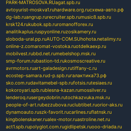
PARK-MATROSOVA.RU
agat.spb.ru
avtoyurist-moskva1.ru
hardware.org.ru
схема-авто.рф
dg-lab.ru
angrup.ru
recruiter.spb.ru
music8.spb.ru
krsk124.ru
kubok.spb.ru
romanofforex.ru
analitikaplus.ru
spyonline.ru
zosikamery.ru
sloboda-ural.pp.ru
AUTO-COM.SU
hohota.net
alimy.ru
online-z.com
aromat-vostoka.ru
otdelkaexp.ru
mobilvest.ru
bbd.net.ru
mebelshop.msk.ru
smp-forum.ru
bastion-td.ru
kosmoscreative.ru
avrmotors.ru
art-galadesign.ru
tiffany-c.ru
ecostep-samara.ru
d-p.spb.ru
галактика73.рф
sko.com.ru
davitamebel-spb.ru
fotsis.ru
tesiaes.ru
kokoroyari.spb.ru
blesna-kazan.ru
mossilver.ru
lenderoq.ru
sergeydobrin.ru
tochkazvuka.msk.ru
people-of-art.ru
bezzubova.ru
clubtibet.ru
orior-aks.ru
dynamoauto.ru
szk-favorit.ru
carlines.ru
flatnsk.ru
kingbolenskaner.ru
alex-motor.ru
astroline.net.ru
act1.spb.ru
polyglot.com.ru
gidlipetsk.ru
ooo-driada.ru