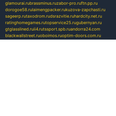
glamourai.ru
brassminus.ru
zabor-pro.ru
ftn.pp.ru
dorogoe58.ru
laimengpacker.ru
kuzova-zapchasti.ru
sageerp.ru
taxodrom.ru
dsrazvitie.ru
hardcity.net.ru
ratinghomegames.ru
topservice25.ru
gubernyan.ru
gtglasslined.ru
ii4.ru
tssport.spb.ru
andorra24.com
blackwallstreet.ru
oboimos.ru
optim-doors.com.ru
ikuch.ru
nycr.org.ru
npa21.ru
vremya-ch.spb.ru
desert000.ru
ivtorgi.ru
ifiori.ru
catalog-statei.ru
dcv.org.ru
spetsmaster174.ru
ipkameryhiseeu.ru
dum26.ru
ruspol.spb.ru
fr-opendp.ru
kam-solnyshko.ru
cheyenne-arapaho.ru
sevzapmetal.spb.ru
ted-lapidus.spb.ru
parasite-eliminator.ru
sigma-complete.ru
modernworld.ru
dama-moda.ru
eholot-group.ru
sk-nvkz.ru
DRONGOLD.RU
democratia2.ru
i-farmer.ru
mass-sport.org
jablonex.spb.ru
bookmess.ru
linkword.ru
refineua.com.ru
cs-spec.net.ru
altay-mebel.ru
DNK-THEATRE.RU
mechaniks.spb.ru
ipcamtechage.ru