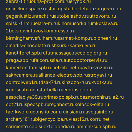
zebra-tlt.ru
okna-proficom.ru
erynok.ru
onlinekinospace.ru
startupstudio-fefu.ru
zarges-ru.ru
gegenjustizunrecht.ru
autobalashov.ru
utrovortu.ru
spiski-firm.ru
elara-m.ru
kinomusorka.ru
mkcslava.ru
2bets.ru
vintovoykompressor.ru
birminghamvsfulham.ru
sarmat-komp.ru
pioneeri.ru
amadis-chocolate.ru
shkurki-karakulya.ru
kanotiforet.spb.ru
tutmassage.ru
ecolog.org.ru
praga.spb.ru
falcorussia.ru
autodoctorservis.ru
kamertondom.spb.ru
net-life.net.ru
avto-vozim.ru
sakhcamera.ru
alliance-electro.spb.ru
stroyavt.ru
controlweb1.ru
tdsak74.ru
kinzozo-ru.ru
kvotka.ru
iron-snab.ru
costa-bella.ru
eugrus.pp.ru
associaciya39.ru
primexpo.spb.ru
bezmorchin.ru
ia2.ru
cpt21.ru
ispecspb.ru
regahost.ru
kolosok-elita.ru
tae-kwon.ru
consrio.com.ru
insiam.ru
avegainfo.ru
archery161.ru
bigencyclica.ru
vlast16.ru
korru.net
sarmiento.spb.su
extelopedia.ru
lammin-suo.spb.ru