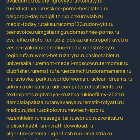
ovucontrol.ru
sloty-igrovyye-avtomaty.ru
ru-industriya.ru
russkoe-porno-besplatno.ru
belgorod-day.ru
digilith.ru
pichkurovlab.ru
medic-today.ru
taksu.ru
comp123.ru
don-ykt.ru
teensvoice.ru
imgsharing.ru
domashnee-porno.ru
eva-elfie.ru
foto-tur.ru
biz-doska.ru
metropoltravel.ru
veslo-i-yakor.ru
borodino-media.ru
rostotsky.ru
regionufa.ru
weiss-bet.ru
zaryna.ru
casinotablet.ru
universalia.ru
remont-mebeli-moscow.ru
termomur.ru
clubfisher.ru
remstirufa.ru
erdamchi.ru
doramamama.ru
muraviovka-park.ru
worldofwoman.ru
clean-dreams.ru
arkrym.ru
kristinita.ru
dircomputer.ru
healthenter.ru
textexperts.ru
pivnaya-kruzhka.ru
kinofilmy-2021.ru
demolalapaluza.ru
tanyavanya.ru
remstir-tolyatti.ru
msdip.ru
jdol.ru
sokolovr.ru
newtech-spb.ru
rezemkleim.ru
massage-tai.ru
seonub.ru
zvonitut.ru
biolisichka24.ru
mncraft-download.ru
algoritm-sistema.ru
godflesh.ru
ru-industria.ru