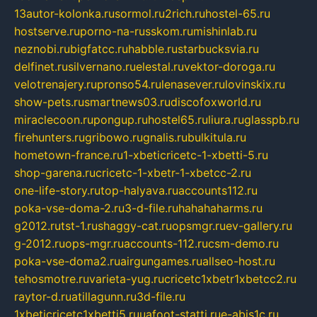
13autor-kolonka.ru
sormol.ru
2rich.ru
hostel-65.ru
hostserve.ru
porno-na-russkom.ru
mishinlab.ru
neznobi.ru
bigfatcc.ru
habble.ru
starbucksvia.ru
delfinet.ru
silvernano.ru
elestal.ru
vektor-doroga.ru
velotrenajery.ru
pronso54.ru
lenasever.ru
lovinskix.ru
show-pets.ru
smartnews03.ru
discofoxworld.ru
miraclecoon.ru
pongup.ru
hostel65.ru
liura.ru
glasspb.ru
firehunters.ru
gribowo.ru
gnalis.ru
bulkitula.ru
hometown-france.ru
1-xbeticricetc-1-xbetti-5.ru
shop-garena.ru
cricetc-1-xbetr-1-xbetcc-2.ru
one-life-story.ru
top-halyava.ru
accounts112.ru
poka-vse-doma-2.ru
3-d-file.ru
hahahaharms.ru
g2012.ru
tst-1.ru
shaggy-cat.ru
opsmgr.ru
ev-gallery.ru
g-2012.ru
ops-mgr.ru
accounts-112.ru
csm-demo.ru
poka-vse-doma2.ru
airgungames.ru
allseo-host.ru
tehosmotre.ru
varieta-yug.ru
cricetc1xbetr1xbetcc2.ru
raytor-d.ru
atillagunn.ru
3d-file.ru
1xbeticricetc1xbetti5.ru
uafoot-statti.ru
e-abis1c.ru