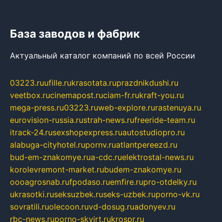
База заводов и фабрик
Актуальный каталог компаний по всей России
03223.ru
ufille.ru
krasotata.ru
prazdnikdushi.ru
veetbox.ru
cinemapost.ru
ciam-fr.ru
kraft-you.ru
mega-press.ru
03223.ru
web-explore.ru
rastenuya.ru
eurovision-russia.ru
strah-news.ru
freeride-team.ru
itrack-24.ru
sexshopexpress.ru
autostudiopro.ru
alabuga-cityhotel.ru
pornv.ru
atlantpereezd.ru
bud-em-znakomye.ru
a-cdc.ru
elektrostal-news.ru
korolevremont-market.ru
budem-znakomye.ru
oooagrosnab.ru
fpodaso.ru
emfire.ru
pro-otdelky.ru
ukrasotki.ru
seksuzbek.ru
seks-uzbek.ru
porno-vk.ru
sovratili.ru
olecoon.ru
vd-dosug.ru
adonyev.ru
rbc-news.ru
porno-skvirt.ru
krospr.ru