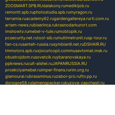
ZOOSMART.SPB.RU
dalakony.ru
medikijob.ru
remontt.spb.ru
photostudia.spb.ru
myragon.ru
terramia.ru
academy62.ru
gardengallereya.ru
rti.com.ru
artem-news.ru
biserinca.ru
krasnodarkurort.com
imshowtv.ru
mebel-v-tule.ru
mobtopik.ru
pcsecurity.net.ru
tool-sib.ru
multimetrunit.ru
sp-tour.ru
fan-cs.ru
santeh-russia.ru
symbian9.net.ru
DSHAIR.RU
tmmotors.spb.ru
xjocuricopii.com
musavtomat.msk.ru
obustrojdom.ru
sovetcik.ru
ybaranovskaya.ru
ppknews.ru
cult-alshei.ru
JAPANRUSSIA.RU
proekciyamebel.ru
imper-finans.ru
rim.org.ru
glamourai.ru
brassminus.ru
zabor-pro.ru
ftn.pp.ru
dorogoe58.ru
laimengpacker.ru
kuzova-zapchasti.ru
sageerp.ru
taxodrom.ru
dsrazvitie.ru
hardcity.net.ru
ratinghomegames.ru
topservice25.ru
gubernyan.ru
gtglasslined.ru
ii4.ru
tssport.spb.ru
andorra24.com
blackwallstreet.ru
oboimos.ru
optim-doors.com.ru
ikuch.ru
nycr.org.ru
npa21.ru
vremya-ch.spb.ru