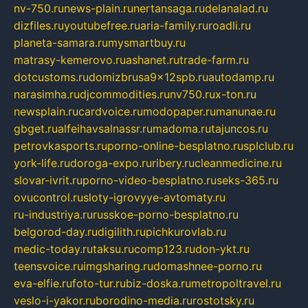
nv-750.ru
news-plain.ru
nertansaga.ru
delanalad.ru
dizfiles.ru
youtubefree.ru
aria-family.ru
roadli.ru
planeta-samara.ru
mysmartbuy.ru
matrasy-kemerovo.ru
ashanet.ru
trade-farm.ru
dotcustoms.ru
domizbrusa9x12spb.ru
autodamp.ru
narasimha.ru
djcommodities.ru
nv750.ru
x-ton.ru
newsplain.ru
cardvoice.ru
modopaper.ru
manunae.ru
gbget.ru
alfeihavsalnassr.ru
madoma.ru
tajuncos.ru
petrovkasports.ru
porno-online-besplatno.ru
splclub.ru
york-life.ru
doroga-expo.ru
ribery.ru
cleanmedicine.ru
slovar-ivrit.ru
porno-video-besplatno.ru
seks-365.ru
ovucontrol.ru
sloty-igrovyye-avtomaty.ru
ru-industriya.ru
russkoe-porno-besplatno.ru
belgorod-day.ru
digilith.ru
pichkurovlab.ru
medic-today.ru
taksu.ru
comp123.ru
don-ykt.ru
teensvoice.ru
imgsharing.ru
domashnee-porno.ru
eva-elfie.ru
foto-tur.ru
biz-doska.ru
metropoltravel.ru
veslo-i-yakor.ru
borodino-media.ru
rostotsky.ru