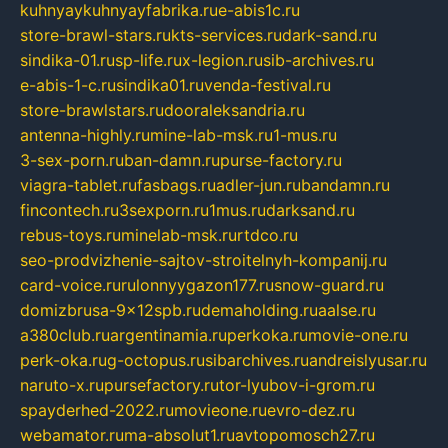
kuhnyaykuhnyayfabrika.ru
e-abis1c.ru
store-brawl-stars.ru
kts-services.ru
dark-sand.ru
sindika-01.ru
sp-life.ru
x-legion.ru
sib-archives.ru
e-abis-1-c.ru
sindika01.ru
venda-festival.ru
store-brawlstars.ru
dooraleksandria.ru
antenna-highly.ru
mine-lab-msk.ru
1-mus.ru
3-sex-porn.ru
ban-damn.ru
purse-factory.ru
viagra-tablet.ru
fasbags.ru
adler-jun.ru
bandamn.ru
fincontech.ru
3sexporn.ru
1mus.ru
darksand.ru
rebus-toys.ru
minelab-msk.ru
rtdco.ru
seo-prodvizhenie-sajtov-stroitelnyh-kompanij.ru
card-voice.ru
rulonnyygazon177.ru
snow-guard.ru
domizbrusa-9x12spb.ru
demaholding.ru
aalse.ru
a380club.ru
argentinamia.ru
perkoka.ru
movie-one.ru
perk-oka.ru
g-octopus.ru
sibarchives.ru
andreislyusar.ru
naruto-x.ru
pursefactory.ru
tor-lyubov-i-grom.ru
spayderhed-2022.ru
movieone.ru
evro-dez.ru
webamator.ru
ma-absolut1.ru
avtopomosch27.ru