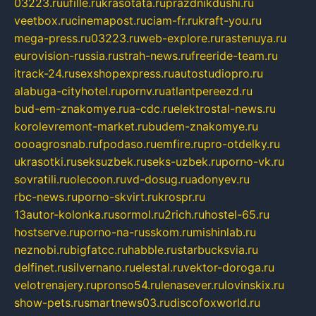
03223.ru
ufille.ru
krasotata.ru
prazdnikdushi.ru
veetbox.ru
cinemapost.ru
ciam-fr.ru
kraft-you.ru
mega-press.ru
03223.ru
web-explore.ru
rastenuya.ru
eurovision-russia.ru
strah-news.ru
freeride-team.ru
itrack-24.ru
sexshopexpress.ru
autostudiopro.ru
alabuga-cityhotel.ru
pornv.ru
atlantpereezd.ru
bud-em-znakomye.ru
a-cdc.ru
elektrostal-news.ru
korolevremont-market.ru
budem-znakomye.ru
oooagrosnab.ru
fpodaso.ru
emfire.ru
pro-otdelky.ru
ukrasotki.ru
seksuzbek.ru
seks-uzbek.ru
porno-vk.ru
sovratili.ru
olecoon.ru
vd-dosug.ru
adonyev.ru
rbc-news.ru
porno-skvirt.ru
krospr.ru
13autor-kolonka.ru
sormol.ru
2rich.ru
hostel-65.ru
hostserve.ru
porno-na-russkom.ru
mishinlab.ru
neznobi.ru
bigfatcc.ru
habble.ru
starbucksvia.ru
delfinet.ru
silvernano.ru
elestal.ru
vektor-doroga.ru
velotrenajery.ru
pronso54.ru
lenasever.ru
lovinskix.ru
show-pets.ru
smartnews03.ru
discofoxworld.ru