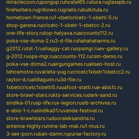
miraclecoon.ru
pongup.ru
hostel65.ru
liura.ru
glasspb.ru
firehunters.ru
gribowo.ru
gnalis.ru
bulkitula.ru
hometown-france.ru
1-xbeticricetc-1-xbetti-5.ru
shop-garena.ru
cricetc-1-xbetr-1-xbetcc-2.ru
one-life-story.ru
top-halyava.ru
accounts112.ru
poka-vse-doma-2.ru
3-d-file.ru
hahahaharms.ru
g2012.ru
tst-1.ru
shaggy-cat.ru
opsmgr.ru
ev-gallery.ru
g-2012.ru
ops-mgr.ru
accounts-112.ru
csm-demo.ru
poka-vse-doma2.ru
airgungames.ru
allseo-host.ru
tehosmotre.ru
varieta-yug.ru
cricetc1xbetr1xbetcc2.ru
raytor-d.ru
atillagunn.ru
3d-file.ru
1xbeticricetc1xbetti5.ru
uafoot-statti.ru
e-abis1c.ru
store-brawl-stars.ru
kts-services.ru
dark-sand.ru
sindika-01.ru
sp-life.ru
x-legion.ru
sib-archives.ru
e-abis-1-c.ru
sindika01.ru
venda-festival.ru
store-brawlstars.ru
dooraleksandria.ru
antenna-highly.ru
mine-lab-msk.ru
1-mus.ru
3-sex-porn.ru
ban-damn.ru
purse-factory.ru