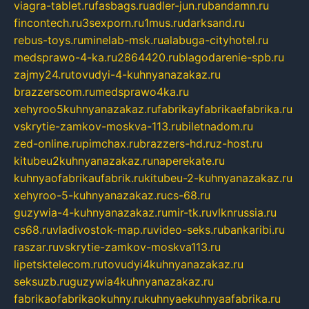
viagra-tablet.ru
fasbags.ru
adler-jun.ru
bandamn.ru
fincontech.ru
3sexporn.ru
1mus.ru
darksand.ru
rebus-toys.ru
minelab-msk.ru
alabuga-cityhotel.ru
medsprawo-4-ka.ru
2864420.ru
blagodarenie-spb.ru
zajmy24.ru
tovudyi-4-kuhnyanazakaz.ru
brazzerscom.ru
medsprawo4ka.ru
xehyroo5kuhnyanazakaz.ru
fabrikayfabrikaefabrika.ru
vskrytie-zamkov-moskva-113.ru
biletnadom.ru
zed-online.ru
pimchax.ru
brazzers-hd.ru
z-host.ru
kitubeu2kuhnyanazakaz.ru
naperekate.ru
kuhnyaofabrikaufabrik.ru
kitubeu-2-kuhnyanazakaz.ru
xehyroo-5-kuhnyanazakaz.ru
cs-68.ru
guzywia-4-kuhnyanazakaz.ru
mir-tk.ru
vlknrussia.ru
cs68.ru
vladivostok-map.ru
video-seks.ru
bankaribi.ru
raszar.ru
vskrytie-zamkov-moskva113.ru
lipetsktelecom.ru
tovudyi4kuhnyanazakaz.ru
seksuzb.ru
guzywia4kuhnyanazakaz.ru
fabrikaofabrikaokuhny.ru
kuhnyaekuhnyaafabrika.ru