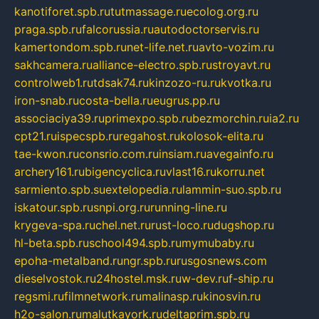
kanotiforet.spb.ru
tutmassage.ru
ecolog.org.ru
praga.spb.ru
falcorussia.ru
autodoctorservis.ru
kamertondom.spb.ru
net-life.net.ru
avto-vozim.ru
sakhcamera.ru
alliance-electro.spb.ru
stroyavt.ru
controlweb1.ru
tdsak74.ru
kinzozo-ru.ru
kvotka.ru
iron-snab.ru
costa-bella.ru
eugrus.pp.ru
associaciya39.ru
primexpo.spb.ru
bezmorchin.ru
ia2.ru
cpt21.ru
ispecspb.ru
regahost.ru
kolosok-elita.ru
tae-kwon.ru
consrio.com.ru
insiam.ru
avegainfo.ru
archery161.ru
bigencyclica.ru
vlast16.ru
korru.net
sarmiento.spb.su
extelopedia.ru
lammin-suo.spb.ru
iskatour.spb.ru
snpi.org.ru
running-line.ru
krygeva-spa.ru
chel.net.ru
rust-loco.ru
dugshop.ru
hl-beta.spb.ru
school494.spb.ru
mymubaby.ru
epoha-metalband.ru
ngr.spb.ru
rusgosnews.com
dieselvostok.ru
24hostel.msk.ru
w-dev.ru
f-ship.ru
regsmi.ru
filmnetwork.ru
malinasp.ru
kinosvin.ru
h2o-salon.ru
malutkayork.ru
deltaprim.spb.ru