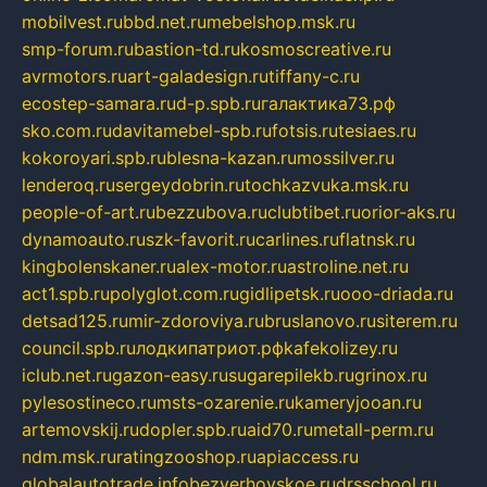
mobilvest.ru
bbd.net.ru
mebelshop.msk.ru
smp-forum.ru
bastion-td.ru
kosmoscreative.ru
avrmotors.ru
art-galadesign.ru
tiffany-c.ru
ecostep-samara.ru
d-p.spb.ru
галактика73.рф
sko.com.ru
davitamebel-spb.ru
fotsis.ru
tesiaes.ru
kokoroyari.spb.ru
blesna-kazan.ru
mossilver.ru
lenderoq.ru
sergeydobrin.ru
tochkazvuka.msk.ru
people-of-art.ru
bezzubova.ru
clubtibet.ru
orior-aks.ru
dynamoauto.ru
szk-favorit.ru
carlines.ru
flatnsk.ru
kingbolenskaner.ru
alex-motor.ru
astroline.net.ru
act1.spb.ru
polyglot.com.ru
gidlipetsk.ru
ooo-driada.ru
detsad125.ru
mir-zdoroviya.ru
bruslanovo.ru
siterem.ru
council.spb.ru
лодкипатриот.рф
kafekolizey.ru
iclub.net.ru
gazon-easy.ru
sugarepilekb.ru
grinox.ru
pylesostineco.ru
msts-ozarenie.ru
kameryjooan.ru
artemovskij.ru
dopler.spb.ru
aid70.ru
metall-perm.ru
ndm.msk.ru
ratingzooshop.ru
apiaccess.ru
globalautotrade.info
bezverhovskoe.ru
drsschool.ru