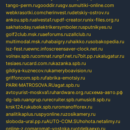
tango-perm.ru
gooddir.ru
sgv.su
multiki-online.com
webkrasotki.com
cherinvest.ru
detskiy-ostrov.ru
ankou.spb.ru
alvesta1.ru
pdf-creator.ru
nix-files.org.ru
sakhatoday.ru
elektrikersymboler.ru
sputnikyes.ru
golf2club.msk.ru
aeforums.ru
zallclub.ru
multimodal.msk.ru
habaigry.ru
haikko.ru
sobakopedia.ru
isz-fest.ru
ewnc.info
screensaver-clock.net.ru
volnav.spb.ru
comnat.ru
npf.net.ru
7bit.pp.ru
kalugatur.ru
tesiaes.ru
card.com.ru
kazanka.spb.ru
gildiya-kuznecov.ru
kameryboavision.ru
griffoncom.spb.ru
fabrika-emotsiy.ru
PARK-MATROSOVA.RU
agat.spb.ru
avtoyurist-moskva1.ru
hardware.org.ru
схема-авто.рф
dg-lab.ru
angrup.ru
recruiter.spb.ru
music8.spb.ru
krsk124.ru
kubok.spb.ru
romanofforex.ru
analitikaplus.ru
spyonline.ru
zosikamery.ru
sloboda-ural.pp.ru
AUTO-COM.SU
hohota.net
alimy.ru
online-z.com
aromat-vostoka.ru
otdelkaexp.ru