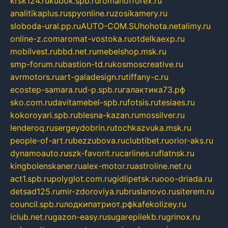
krsk124.ru
kubok.spb.ru
romanofforex.ru
analitikaplus.ru
spyonline.ru
zosikamery.ru
sloboda-ural.pp.ru
AUTO-COM.SU
hohota.net
alimy.ru
online-z.com
aromat-vostoka.ru
otdelkaexp.ru
mobilvest.ru
bbd.net.ru
mebelshop.msk.ru
smp-forum.ru
bastion-td.ru
kosmoscreative.ru
avrmotors.ru
art-galadesign.ru
tiffany-c.ru
ecostep-samara.ru
d-p.spb.ru
галактика73.рф
sko.com.ru
davitamebel-spb.ru
fotsis.ru
tesiaes.ru
kokoroyari.spb.ru
blesna-kazan.ru
mossilver.ru
lenderoq.ru
sergeydobrin.ru
tochkazvuka.msk.ru
people-of-art.ru
bezzubova.ru
clubtibet.ru
orior-aks.ru
dynamoauto.ru
szk-favorit.ru
carlines.ru
flatnsk.ru
kingbolenskaner.ru
alex-motor.ru
astroline.net.ru
act1.spb.ru
polyglot.com.ru
gidlipetsk.ru
ooo-driada.ru
detsad125.ru
mir-zdoroviya.ru
bruslanovo.ru
siterem.ru
council.spb.ru
лодкипатриот.рф
kafekolizey.ru
iclub.net.ru
gazon-easy.ru
sugarepilekb.ru
grinox.ru