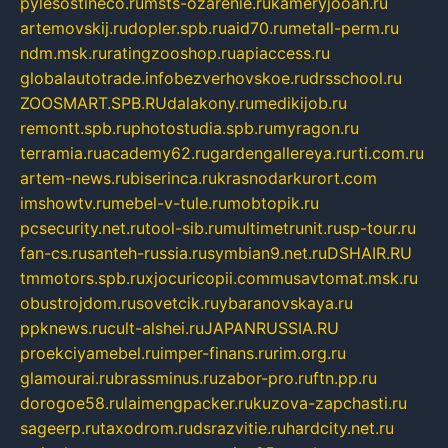
pylesostineco.ru
msts-ozarenie.ru
kameryjooan.ru
artemovskij.ru
dopler.spb.ru
aid70.ru
metall-perm.ru
ndm.msk.ru
ratingzooshop.ru
apiaccess.ru
globalautotrade.info
bezverhovskoe.ru
drsschool.ru
ZOOSMART.SPB.RU
dalakony.ru
medikijob.ru
remontt.spb.ru
photostudia.spb.ru
myragon.ru
terramia.ru
academy62.ru
gardengallereya.ru
rti.com.ru
artem-news.ru
biserinca.ru
krasnodarkurort.com
imshowtv.ru
mebel-v-tule.ru
mobtopik.ru
pcsecurity.net.ru
tool-sib.ru
multimetrunit.ru
sp-tour.ru
fan-cs.ru
santeh-russia.ru
symbian9.net.ru
DSHAIR.RU
tmmotors.spb.ru
xjocuricopii.com
musavtomat.msk.ru
obustrojdom.ru
sovetcik.ru
ybaranovskaya.ru
ppknews.ru
cult-alshei.ru
JAPANRUSSIA.RU
proekciyamebel.ru
imper-finans.ru
rim.org.ru
glamourai.ru
brassminus.ru
zabor-pro.ru
ftn.pp.ru
dorogoe58.ru
laimengpacker.ru
kuzova-zapchasti.ru
sageerp.ru
taxodrom.ru
dsrazvitie.ru
hardcity.net.ru