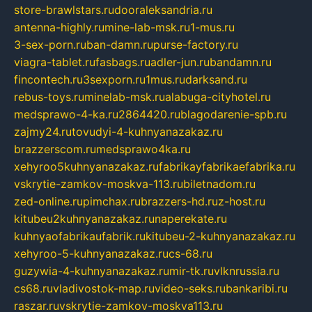
store-brawlstars.ru
dooraleksandria.ru
antenna-highly.ru
mine-lab-msk.ru
1-mus.ru
3-sex-porn.ru
ban-damn.ru
purse-factory.ru
viagra-tablet.ru
fasbags.ru
adler-jun.ru
bandamn.ru
fincontech.ru
3sexporn.ru
1mus.ru
darksand.ru
rebus-toys.ru
minelab-msk.ru
alabuga-cityhotel.ru
medsprawo-4-ka.ru
2864420.ru
blagodarenie-spb.ru
zajmy24.ru
tovudyi-4-kuhnyanazakaz.ru
brazzerscom.ru
medsprawo4ka.ru
xehyroo5kuhnyanazakaz.ru
fabrikayfabrikaefabrika.ru
vskrytie-zamkov-moskva-113.ru
biletnadom.ru
zed-online.ru
pimchax.ru
brazzers-hd.ru
z-host.ru
kitubeu2kuhnyanazakaz.ru
naperekate.ru
kuhnyaofabrikaufabrik.ru
kitubeu-2-kuhnyanazakaz.ru
xehyroo-5-kuhnyanazakaz.ru
cs-68.ru
guzywia-4-kuhnyanazakaz.ru
mir-tk.ru
vlknrussia.ru
cs68.ru
vladivostok-map.ru
video-seks.ru
bankaribi.ru
raszar.ru
vskrytie-zamkov-moskva113.ru