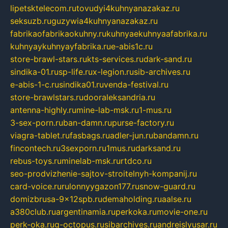
lipetsktelecom.ru
tovudyi4kuhnyanazakaz.ru
seksuzb.ru
guzywia4kuhnyanazakaz.ru
fabrikaofabrikaokuhny.ru
kuhnyaekuhnyaafabrika.ru
kuhnyaykuhnyayfabrika.ru
e-abis1c.ru
store-brawl-stars.ru
kts-services.ru
dark-sand.ru
sindika-01.ru
sp-life.ru
x-legion.ru
sib-archives.ru
e-abis-1-c.ru
sindika01.ru
venda-festival.ru
store-brawlstars.ru
dooraleksandria.ru
antenna-highly.ru
mine-lab-msk.ru
1-mus.ru
3-sex-porn.ru
ban-damn.ru
purse-factory.ru
viagra-tablet.ru
fasbags.ru
adler-jun.ru
bandamn.ru
fincontech.ru
3sexporn.ru
1mus.ru
darksand.ru
rebus-toys.ru
minelab-msk.ru
rtdco.ru
seo-prodvizhenie-sajtov-stroitelnyh-kompanij.ru
card-voice.ru
rulonnyygazon177.ru
snow-guard.ru
domizbrusa-9x12spb.ru
demaholding.ru
aalse.ru
a380club.ru
argentinamia.ru
perkoka.ru
movie-one.ru
perk-oka.ru
g-octopus.ru
sibarchives.ru
andreislyusar.ru