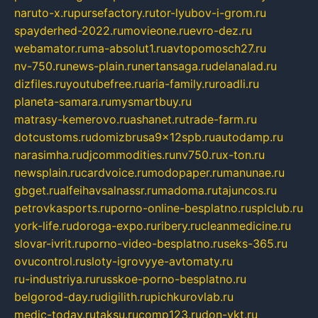
naruto-x.ru
pursefactory.ru
tor-lyubov-i-grom.ru
spayderhed-2022.ru
movieone.ru
evro-dez.ru
webamator.ru
ma-absolut1.ru
avtopomosch27.ru
nv-750.ru
news-plain.ru
nertansaga.ru
delanalad.ru
dizfiles.ru
youtubefree.ru
aria-family.ru
roadli.ru
planeta-samara.ru
mysmartbuy.ru
matrasy-kemerovo.ru
ashanet.ru
trade-farm.ru
dotcustoms.ru
domizbrusa9x12spb.ru
autodamp.ru
narasimha.ru
djcommodities.ru
nv750.ru
x-ton.ru
newsplain.ru
cardvoice.ru
modopaper.ru
manunae.ru
gbget.ru
alfeihavsalnassr.ru
madoma.ru
tajuncos.ru
petrovkasports.ru
porno-online-besplatno.ru
splclub.ru
york-life.ru
doroga-expo.ru
ribery.ru
cleanmedicine.ru
slovar-ivrit.ru
porno-video-besplatno.ru
seks-365.ru
ovucontrol.ru
sloty-igrovyye-avtomaty.ru
ru-industriya.ru
russkoe-porno-besplatno.ru
belgorod-day.ru
digilith.ru
pichkurovlab.ru
medic-today.ru
taksu.ru
comp123.ru
don-ykt.ru