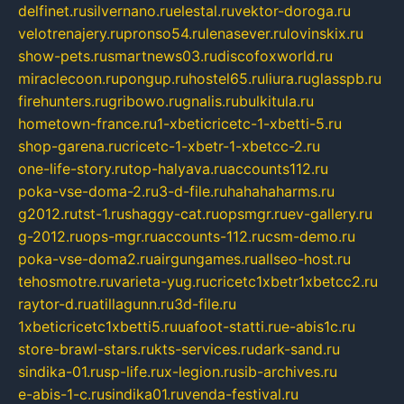
delfinet.ru
silvernano.ru
elestal.ru
vektor-doroga.ru
velotrenajery.ru
pronso54.ru
lenasever.ru
lovinskix.ru
show-pets.ru
smartnews03.ru
discofoxworld.ru
miraclecoon.ru
pongup.ru
hostel65.ru
liura.ru
glasspb.ru
firehunters.ru
gribowo.ru
gnalis.ru
bulkitula.ru
hometown-france.ru
1-xbeticricetc-1-xbetti-5.ru
shop-garena.ru
cricetc-1-xbetr-1-xbetcc-2.ru
one-life-story.ru
top-halyava.ru
accounts112.ru
poka-vse-doma-2.ru
3-d-file.ru
hahahaharms.ru
g2012.ru
tst-1.ru
shaggy-cat.ru
opsmgr.ru
ev-gallery.ru
g-2012.ru
ops-mgr.ru
accounts-112.ru
csm-demo.ru
poka-vse-doma2.ru
airgungames.ru
allseo-host.ru
tehosmotre.ru
varieta-yug.ru
cricetc1xbetr1xbetcc2.ru
raytor-d.ru
atillagunn.ru
3d-file.ru
1xbeticricetc1xbetti5.ru
uafoot-statti.ru
e-abis1c.ru
store-brawl-stars.ru
kts-services.ru
dark-sand.ru
sindika-01.ru
sp-life.ru
x-legion.ru
sib-archives.ru
e-abis-1-c.ru
sindika01.ru
venda-festival.ru