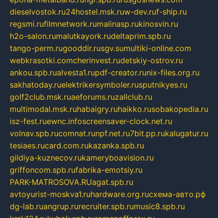
dieselvostok.ru
24hostel.msk.ru
w-dev.ru
f-ship.ru
regsmi.ru
filmnetwork.ru
malinasp.ru
kinosvin.ru
h2o-salon.ru
malutkayork.ru
deltaprim.spb.ru
tango-perm.ru
gooddir.ru
sgv.su
multiki-online.com
webkrasotki.com
cherinvest.ru
detskiy-ostrov.ru
ankou.spb.ru
alvesta1.ru
pdf-creator.ru
nix-files.org.ru
sakhatoday.ru
elektrikersymboler.ru
sputnikyes.ru
golf2club.msk.ru
aeforums.ru
zallclub.ru
multimodal.msk.ru
habaigry.ru
haikko.ru
sobakopedia.ru
isz-fest.ru
ewnc.info
screensaver-clock.net.ru
volnav.spb.ru
comnat.ru
npf.net.ru
7bit.pp.ru
kalugatur.ru
tesiaes.ru
card.com.ru
kazanka.spb.ru
gildiya-kuznecov.ru
kameryboavision.ru
griffoncom.spb.ru
fabrika-emotsiy.ru
PARK-MATROSOVA.RU
agat.spb.ru
avtoyurist-moskva1.ru
hardware.org.ru
схема-авто.рф
dg-lab.ru
angrup.ru
recruiter.spb.ru
music8.spb.ru