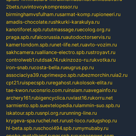
2bets.ru
vintovoykompressor.ru
birminghamvsfulham.ru
sarmat-komp.ru
pioneeri.ru
amadis-chocolate.ru
shkurki-karakulya.ru
kanotiforet.spb.ru
tutmassage.ru
ecolog.org.ru
praga.spb.ru
falcorussia.ru
autodoctorservis.ru
kamertondom.spb.ru
net-life.net.ru
avto-vozim.ru
sakhcamera.ru
alliance-electro.spb.ru
stroyavt.ru
controlweb1.ru
tdsak74.ru
kinzozo-ru.ru
kvotka.ru
iron-snab.ru
costa-bella.ru
eugrus.pp.ru
associaciya39.ru
primexpo.spb.ru
bezmorchin.ru
ia2.ru
cpt21.ru
ispecspb.ru
regahost.ru
kolosok-elita.ru
tae-kwon.ru
consrio.com.ru
insiam.ru
avegainfo.ru
archery161.ru
bigencyclica.ru
vlast16.ru
korru.net
sarmiento.spb.su
extelopedia.ru
lammin-suo.spb.ru
iskatour.spb.ru
snpi.org.ru
running-line.ru
krygeva-spa.ru
chel.net.ru
rust-loco.ru
dugshop.ru
hl-beta.spb.ru
school494.spb.ru
mymubaby.ru
epoha-metalband.ru
ngr.spb.ru
rusgosnews.com