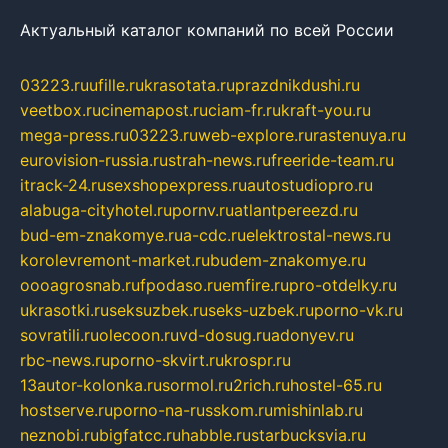
Актуальный каталог компаний по всей России
03223.ru
ufille.ru
krasotata.ru
prazdnikdushi.ru
veetbox.ru
cinemapost.ru
ciam-fr.ru
kraft-you.ru
mega-press.ru
03223.ru
web-explore.ru
rastenuya.ru
eurovision-russia.ru
strah-news.ru
freeride-team.ru
itrack-24.ru
sexshopexpress.ru
autostudiopro.ru
alabuga-cityhotel.ru
pornv.ru
atlantpereezd.ru
bud-em-znakomye.ru
a-cdc.ru
elektrostal-news.ru
korolevremont-market.ru
budem-znakomye.ru
oooagrosnab.ru
fpodaso.ru
emfire.ru
pro-otdelky.ru
ukrasotki.ru
seksuzbek.ru
seks-uzbek.ru
porno-vk.ru
sovratili.ru
olecoon.ru
vd-dosug.ru
adonyev.ru
rbc-news.ru
porno-skvirt.ru
krospr.ru
13autor-kolonka.ru
sormol.ru
2rich.ru
hostel-65.ru
hostserve.ru
porno-na-russkom.ru
mishinlab.ru
neznobi.ru
bigfatcc.ru
habble.ru
starbucksvia.ru