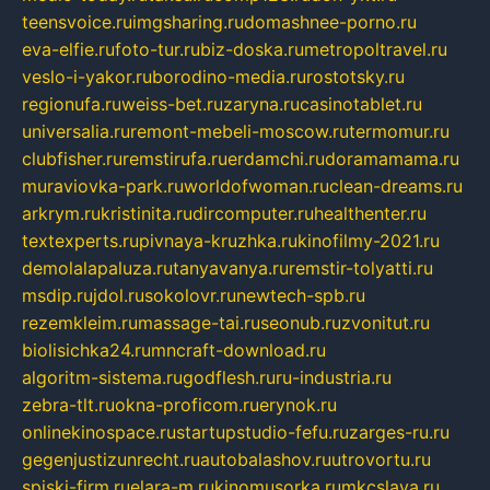
teensvoice.ru
imgsharing.ru
domashnee-porno.ru
eva-elfie.ru
foto-tur.ru
biz-doska.ru
metropoltravel.ru
veslo-i-yakor.ru
borodino-media.ru
rostotsky.ru
regionufa.ru
weiss-bet.ru
zaryna.ru
casinotablet.ru
universalia.ru
remont-mebeli-moscow.ru
termomur.ru
clubfisher.ru
remstirufa.ru
erdamchi.ru
doramamama.ru
muraviovka-park.ru
worldofwoman.ru
clean-dreams.ru
arkrym.ru
kristinita.ru
dircomputer.ru
healthenter.ru
textexperts.ru
pivnaya-kruzhka.ru
kinofilmy-2021.ru
demolalapaluza.ru
tanyavanya.ru
remstir-tolyatti.ru
msdip.ru
jdol.ru
sokolovr.ru
newtech-spb.ru
rezemkleim.ru
massage-tai.ru
seonub.ru
zvonitut.ru
biolisichka24.ru
mncraft-download.ru
algoritm-sistema.ru
godflesh.ru
ru-industria.ru
zebra-tlt.ru
okna-proficom.ru
erynok.ru
onlinekinospace.ru
startupstudio-fefu.ru
zarges-ru.ru
gegenjustizunrecht.ru
autobalashov.ru
utrovortu.ru
spiski-firm.ru
elara-m.ru
kinomusorka.ru
mkcslava.ru