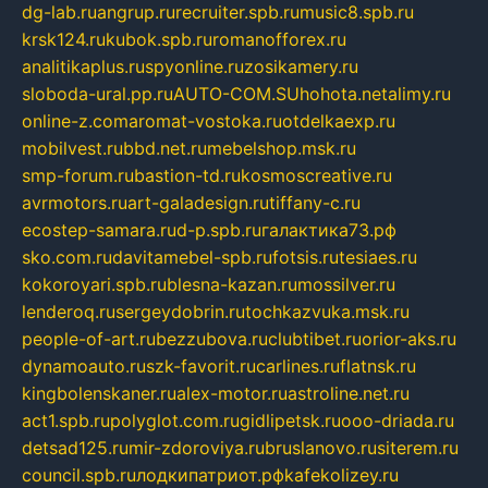
dg-lab.ru
angrup.ru
recruiter.spb.ru
music8.spb.ru
krsk124.ru
kubok.spb.ru
romanofforex.ru
analitikaplus.ru
spyonline.ru
zosikamery.ru
sloboda-ural.pp.ru
AUTO-COM.SU
hohota.net
alimy.ru
online-z.com
aromat-vostoka.ru
otdelkaexp.ru
mobilvest.ru
bbd.net.ru
mebelshop.msk.ru
smp-forum.ru
bastion-td.ru
kosmoscreative.ru
avrmotors.ru
art-galadesign.ru
tiffany-c.ru
ecostep-samara.ru
d-p.spb.ru
галактика73.рф
sko.com.ru
davitamebel-spb.ru
fotsis.ru
tesiaes.ru
kokoroyari.spb.ru
blesna-kazan.ru
mossilver.ru
lenderoq.ru
sergeydobrin.ru
tochkazvuka.msk.ru
people-of-art.ru
bezzubova.ru
clubtibet.ru
orior-aks.ru
dynamoauto.ru
szk-favorit.ru
carlines.ru
flatnsk.ru
kingbolenskaner.ru
alex-motor.ru
astroline.net.ru
act1.spb.ru
polyglot.com.ru
gidlipetsk.ru
ooo-driada.ru
detsad125.ru
mir-zdoroviya.ru
bruslanovo.ru
siterem.ru
council.spb.ru
лодкипатриот.рф
kafekolizey.ru