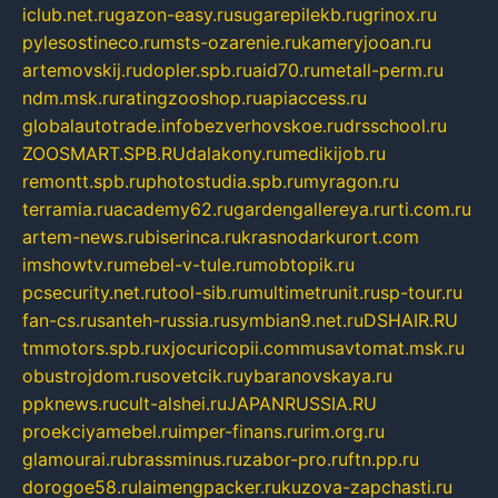
iclub.net.ru
gazon-easy.ru
sugarepilekb.ru
grinox.ru
pylesostineco.ru
msts-ozarenie.ru
kameryjooan.ru
artemovskij.ru
dopler.spb.ru
aid70.ru
metall-perm.ru
ndm.msk.ru
ratingzooshop.ru
apiaccess.ru
globalautotrade.info
bezverhovskoe.ru
drsschool.ru
ZOOSMART.SPB.RU
dalakony.ru
medikijob.ru
remontt.spb.ru
photostudia.spb.ru
myragon.ru
terramia.ru
academy62.ru
gardengallereya.ru
rti.com.ru
artem-news.ru
biserinca.ru
krasnodarkurort.com
imshowtv.ru
mebel-v-tule.ru
mobtopik.ru
pcsecurity.net.ru
tool-sib.ru
multimetrunit.ru
sp-tour.ru
fan-cs.ru
santeh-russia.ru
symbian9.net.ru
DSHAIR.RU
tmmotors.spb.ru
xjocuricopii.com
musavtomat.msk.ru
obustrojdom.ru
sovetcik.ru
ybaranovskaya.ru
ppknews.ru
cult-alshei.ru
JAPANRUSSIA.RU
proekciyamebel.ru
imper-finans.ru
rim.org.ru
glamourai.ru
brassminus.ru
zabor-pro.ru
ftn.pp.ru
dorogoe58.ru
laimengpacker.ru
kuzova-zapchasti.ru