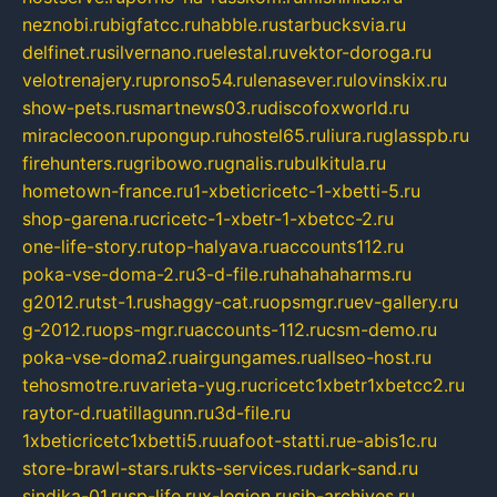
neznobi.ru
bigfatcc.ru
habble.ru
starbucksvia.ru
delfinet.ru
silvernano.ru
elestal.ru
vektor-doroga.ru
velotrenajery.ru
pronso54.ru
lenasever.ru
lovinskix.ru
show-pets.ru
smartnews03.ru
discofoxworld.ru
miraclecoon.ru
pongup.ru
hostel65.ru
liura.ru
glasspb.ru
firehunters.ru
gribowo.ru
gnalis.ru
bulkitula.ru
hometown-france.ru
1-xbeticricetc-1-xbetti-5.ru
shop-garena.ru
cricetc-1-xbetr-1-xbetcc-2.ru
one-life-story.ru
top-halyava.ru
accounts112.ru
poka-vse-doma-2.ru
3-d-file.ru
hahahaharms.ru
g2012.ru
tst-1.ru
shaggy-cat.ru
opsmgr.ru
ev-gallery.ru
g-2012.ru
ops-mgr.ru
accounts-112.ru
csm-demo.ru
poka-vse-doma2.ru
airgungames.ru
allseo-host.ru
tehosmotre.ru
varieta-yug.ru
cricetc1xbetr1xbetcc2.ru
raytor-d.ru
atillagunn.ru
3d-file.ru
1xbeticricetc1xbetti5.ru
uafoot-statti.ru
e-abis1c.ru
store-brawl-stars.ru
kts-services.ru
dark-sand.ru
sindika-01.ru
sp-life.ru
x-legion.ru
sib-archives.ru