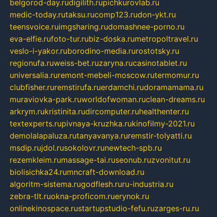
belgorod-day.ru
digilith.ru
pichkurovlab.ru
medic-today.ru
taksu.ru
comp123.ru
don-ykt.ru
teensvoice.ru
imgsharing.ru
domashnee-porno.ru
eva-elfie.ru
foto-tur.ru
biz-doska.ru
metropoltravel.ru
veslo-i-yakor.ru
borodino-media.ru
rostotsky.ru
regionufa.ru
weiss-bet.ru
zaryna.ru
casinotablet.ru
universalia.ru
remont-mebeli-moscow.ru
termomur.ru
clubfisher.ru
remstirufa.ru
erdamchi.ru
doramamama.ru
muraviovka-park.ru
worldofwoman.ru
clean-dreams.ru
arkrym.ru
kristinita.ru
dircomputer.ru
healthenter.ru
textexperts.ru
pivnaya-kruzhka.ru
kinofilmy-2021.ru
demolalapaluza.ru
tanyavanya.ru
remstir-tolyatti.ru
msdip.ru
jdol.ru
sokolovr.ru
newtech-spb.ru
rezemkleim.ru
massage-tai.ru
seonub.ru
zvonitut.ru
biolisichka24.ru
mncraft-download.ru
algoritm-sistema.ru
godflesh.ru
ru-industria.ru
zebra-tlt.ru
okna-proficom.ru
erynok.ru
onlinekinospace.ru
startupstudio-fefu.ru
zarges-ru.ru