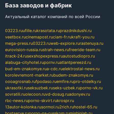
База заводов и фабрик
Актуальный каталог компаний по всей России
03223.ru
ufille.ru
krasotata.ru
prazdnikdushi.ru
veetbox.ru
cinemapost.ru
ciam-fr.ru
kraft-you.ru
mega-press.ru
03223.ru
web-explore.ru
rastenuya.ru
eurovision-russia.ru
strah-news.ru
freeride-team.ru
itrack-24.ru
sexshopexpress.ru
autostudiopro.ru
alabuga-cityhotel.ru
pornv.ru
atlantpereezd.ru
bud-em-znakomye.ru
a-cdc.ru
elektrostal-news.ru
korolevremont-market.ru
budem-znakomye.ru
oooagrosnab.ru
fpodaso.ru
emfire.ru
pro-otdelky.ru
ukrasotki.ru
seksuzbek.ru
seks-uzbek.ru
porno-vk.ru
sovratili.ru
olecoon.ru
vd-dosug.ru
adonyev.ru
rbc-news.ru
porno-skvirt.ru
krospr.ru
13autor-kolonka.ru
sormol.ru
2rich.ru
hostel-65.ru
hostserve.ru
porno-na-russkom.ru
mishinlab.ru