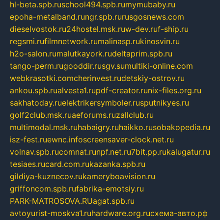
hl-beta.spb.ru
school494.spb.ru
mymubaby.ru
epoha-metalband.ru
ngr.spb.ru
rusgosnews.com
dieselvostok.ru
24hostel.msk.ru
w-dev.ru
f-ship.ru
regsmi.ru
filmnetwork.ru
malinasp.ru
kinosvin.ru
h2o-salon.ru
malutkayork.ru
deltaprim.spb.ru
tango-perm.ru
gooddir.ru
sgv.su
multiki-online.com
webkrasotki.com
cherinvest.ru
detskiy-ostrov.ru
ankou.spb.ru
alvesta1.ru
pdf-creator.ru
nix-files.org.ru
sakhatoday.ru
elektrikersymboler.ru
sputnikyes.ru
golf2club.msk.ru
aeforums.ru
zallclub.ru
multimodal.msk.ru
habaigry.ru
haikko.ru
sobakopedia.ru
isz-fest.ru
ewnc.info
screensaver-clock.net.ru
volnav.spb.ru
comnat.ru
npf.net.ru
7bit.pp.ru
kalugatur.ru
tesiaes.ru
card.com.ru
kazanka.spb.ru
gildiya-kuznecov.ru
kameryboavision.ru
griffoncom.spb.ru
fabrika-emotsiy.ru
PARK-MATROSOVA.RU
agat.spb.ru
avtoyurist-moskva1.ru
hardware.org.ru
схема-авто.рф