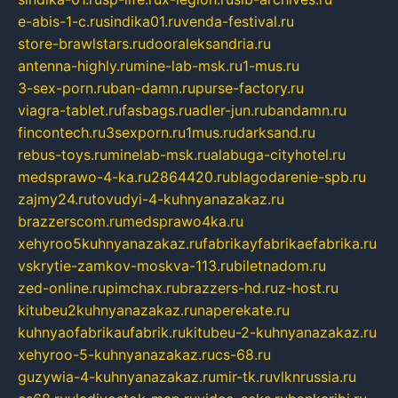
e-abis-1-c.ru
sindika01.ru
venda-festival.ru
store-brawlstars.ru
dooraleksandria.ru
antenna-highly.ru
mine-lab-msk.ru
1-mus.ru
3-sex-porn.ru
ban-damn.ru
purse-factory.ru
viagra-tablet.ru
fasbags.ru
adler-jun.ru
bandamn.ru
fincontech.ru
3sexporn.ru
1mus.ru
darksand.ru
rebus-toys.ru
minelab-msk.ru
alabuga-cityhotel.ru
medsprawo-4-ka.ru
2864420.ru
blagodarenie-spb.ru
zajmy24.ru
tovudyi-4-kuhnyanazakaz.ru
brazzerscom.ru
medsprawo4ka.ru
xehyroo5kuhnyanazakaz.ru
fabrikayfabrikaefabrika.ru
vskrytie-zamkov-moskva-113.ru
biletnadom.ru
zed-online.ru
pimchax.ru
brazzers-hd.ru
z-host.ru
kitubeu2kuhnyanazakaz.ru
naperekate.ru
kuhnyaofabrikaufabrik.ru
kitubeu-2-kuhnyanazakaz.ru
xehyroo-5-kuhnyanazakaz.ru
cs-68.ru
guzywia-4-kuhnyanazakaz.ru
mir-tk.ru
vlknrussia.ru