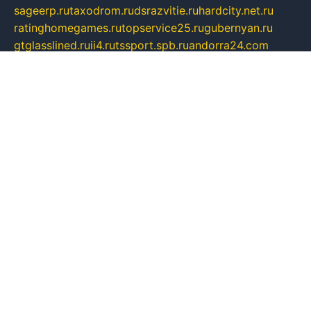
sageerp.ru
taxodrom.ru
dsrazvitie.ru
hardcity.net.ru
ratinghomegames.ru
topservice25.ru
gubernyan.ru
gtglasslined.ru
ii4.ru
tssport.spb.ru
andorra24.com
blackwallstreet.ru
oboimos.ru
optim-doors.com.ru
ikuch.ru
nycr.org.ru
npa21.ru
vremya-ch.spb.ru
desert000.ru
ivtorgi.ru
ifiori.ru
catalog-statei.ru
dcv.org.ru
spetsmaster174.ru
ipkameryhiseeu.ru
dum26.ru
ruspol.spb.ru
fr-opendp.ru
kam-solnyshko.ru
cheyenne-arapaho.ru
sevzapmetal.spb.ru
ted-lapidus.spb.ru
parasite-eliminator.ru
sigma-complete.ru
modernworld.ru
dama-moda.ru
eholot-group.ru
sk-nvkz.ru
DRONGOLD.RU
democratia2.ru
i-farmer.ru
mass-sport.org
jablonex.spb.ru
bookmess.ru
linkword.ru
refineua.com.ru
cs-spec.net.ru
altay-mebel.ru
DNK-THEATRE.RU
mechaniks.spb.ru
ipcamtechage.ru
skosta.ru
a-sun.ru
stroy-ldsp.ru
snowlands.org.ru
childrensshoes.ru
mrlizzy.ru
mebelsofiakrd.ru