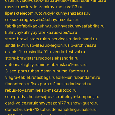
cs68.ru
vladivostok-map.ru
video-seks.ru
bankaribi.ru
raszar.ru
vskrytie-zamkov-moskva113.ru
lipetsktelecom.ru
tovudyi4kuhnyanazakaz.ru
seksuzb.ru
guzywia4kuhnyanazakaz.ru
fabrikaofabrikaokuhny.ru
kuhnyaekuhnyaafabrika.ru
kuhnyaykuhnyayfabrika.ru
e-abis1c.ru
store-brawl-stars.ru
kts-services.ru
dark-sand.ru
sindika-01.ru
sp-life.ru
x-legion.ru
sib-archives.ru
e-abis-1-c.ru
sindika01.ru
venda-festival.ru
store-brawlstars.ru
dooraleksandria.ru
antenna-highly.ru
mine-lab-msk.ru
1-mus.ru
3-sex-porn.ru
ban-damn.ru
purse-factory.ru
viagra-tablet.ru
fasbags.ru
adler-jun.ru
bandamn.ru
fincontech.ru
3sexporn.ru
1mus.ru
darksand.ru
rebus-toys.ru
minelab-msk.ru
rtdco.ru
seo-prodvizhenie-sajtov-stroitelnyh-kompanij.ru
card-voice.ru
rulonnyygazon177.ru
snow-guard.ru
domizbrusa-9x12spb.ru
demaholding.ru
aalse.ru