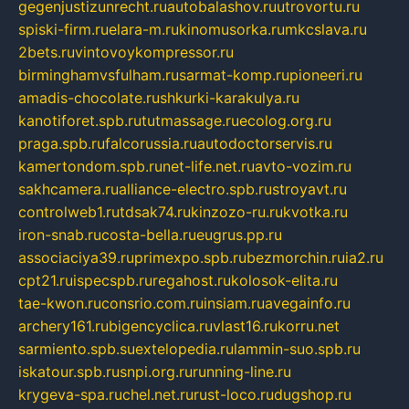
gegenjustizunrecht.ru
autobalashov.ru
utrovortu.ru
spiski-firm.ru
elara-m.ru
kinomusorka.ru
mkcslava.ru
2bets.ru
vintovoykompressor.ru
birminghamvsfulham.ru
sarmat-komp.ru
pioneeri.ru
amadis-chocolate.ru
shkurki-karakulya.ru
kanotiforet.spb.ru
tutmassage.ru
ecolog.org.ru
praga.spb.ru
falcorussia.ru
autodoctorservis.ru
kamertondom.spb.ru
net-life.net.ru
avto-vozim.ru
sakhcamera.ru
alliance-electro.spb.ru
stroyavt.ru
controlweb1.ru
tdsak74.ru
kinzozo-ru.ru
kvotka.ru
iron-snab.ru
costa-bella.ru
eugrus.pp.ru
associaciya39.ru
primexpo.spb.ru
bezmorchin.ru
ia2.ru
cpt21.ru
ispecspb.ru
regahost.ru
kolosok-elita.ru
tae-kwon.ru
consrio.com.ru
insiam.ru
avegainfo.ru
archery161.ru
bigencyclica.ru
vlast16.ru
korru.net
sarmiento.spb.su
extelopedia.ru
lammin-suo.spb.ru
iskatour.spb.ru
snpi.org.ru
running-line.ru
krygeva-spa.ru
chel.net.ru
rust-loco.ru
dugshop.ru