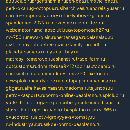
a380club.ru
argentinamia.ru
perkoka.ru
movie-one.ru
perk-oka.ru
g-octopus.ru
sibarchives.ru
andreislyusar.ru
naruto-x.ru
pursefactory.ru
tor-lyubov-i-grom.ru
spayderhed-2022.ru
movieone.ru
evro-dez.ru
webamator.ru
ma-absolut1.ru
avtopomosch27.ru
nv-750.ru
news-plain.ru
nertansaga.ru
delanalad.ru
dizfiles.ru
youtubefree.ru
aria-family.ru
roadli.ru
planeta-samara.ru
mysmartbuy.ru
matrasy-kemerovo.ru
ashanet.ru
trade-farm.ru
dotcustoms.ru
domizbrusa9x12spb.ru
autodamp.ru
narasimha.ru
djcommodities.ru
nv750.ru
x-ton.ru
newsplain.ru
cardvoice.ru
modopaper.ru
manunae.ru
gbget.ru
alfeihavsalnassr.ru
madoma.ru
tajuncos.ru
petrovkasports.ru
porno-online-besplatno.ru
splclub.ru
york-life.ru
doroga-expo.ru
ribery.ru
cleanmedicine.ru
slovar-ivrit.ru
porno-video-besplatno.ru
seks-365.ru
ovucontrol.ru
sloty-igrovyye-avtomaty.ru
ru-industriya.ru
russkoe-porno-besplatno.ru