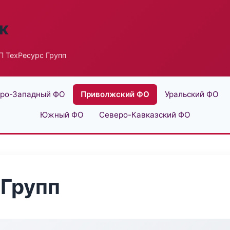
к
П ТехРесурс Групп
ро-Западный ФО
Приволжский ФО
Уральский ФО
Южный ФО
Северо-Кавказский ФО
 Групп