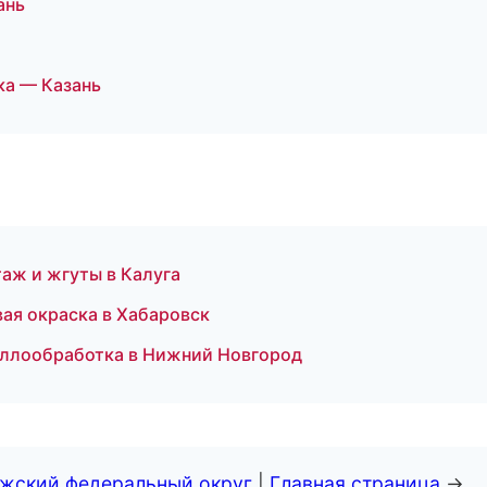
ань
а — Казань
аж и жгуты в Калуга
ая окраска в Хабаровск
аллообработка в Нижний Новгород
лжский федеральный округ
|
Главная страница
→