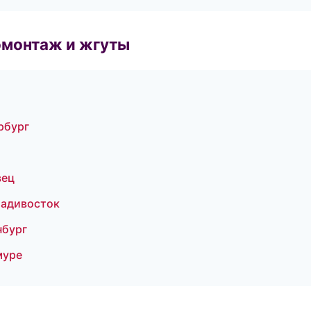
омонтаж и жгуты
рбург
вец
ладивосток
нбург
муре