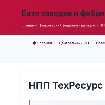
База заводов и фабри
Главная
»
Приволжский федеральный округ
» НП
🏠 Главная
Центральный ФО
Севе
НПП ТехРесурс