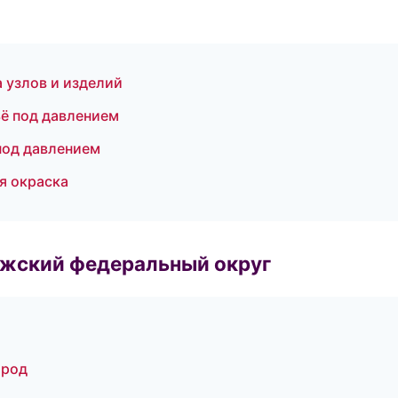
 узлов и изделий
ьё под давлением
 под давлением
я окраска
лжский федеральный округ
ород