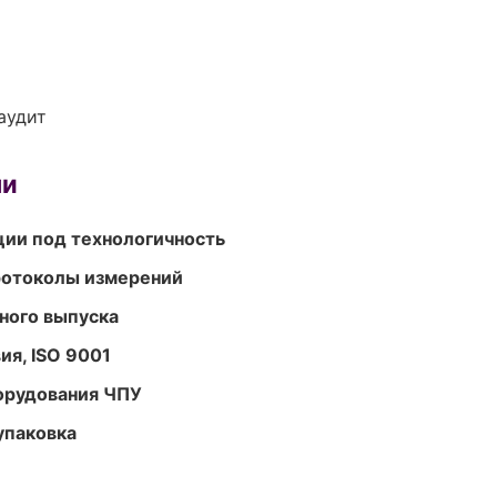
аудит
ми
ции под технологичность
ротоколы измерений
ного выпуска
ия, ISO 9001
орудования ЧПУ
упаковка