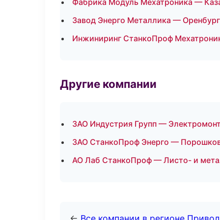
Фабрика Модуль Мехатроника — Каз
Завод Энерго Металлика — Оренбург
Инжиниринг СтанкоПроф Мехатроник
Другие компании
ЗАО Индустрия Групп — Электромонт
ЗАО СтанкоПроф Энерго — Порошков
АО Лаб СтанкоПроф — Листо- и мет
←
Все компании в регионе Приво