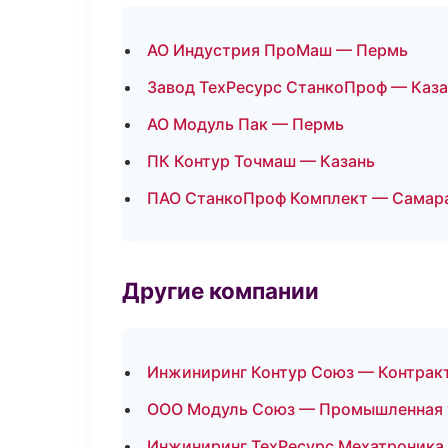
АО Индустрия ПроМаш — Пермь
Завод ТехРесурс СтанкоПроф — Каза
АО Модуль Пак — Пермь
ПК Контур Точмаш — Казань
ПАО СтанкоПроф Комплект — Самар
Другие компании
Инжиниринг Контур Союз — Контракт
ООО Модуль Союз — Промышленная у
Инжиниринг ТехРесурс Мехатроника 