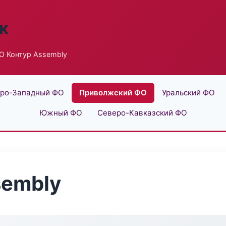
к
О Контур Assembly
ро-Западный ФО
Приволжский ФО
Уральский ФО
Южный ФО
Северо-Кавказский ФО
sembly