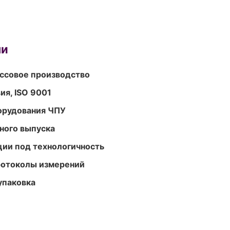
ми
ассовое производство
ия, ISO 9001
орудования ЧПУ
ного выпуска
ции под технологичность
ротоколы измерений
упаковка