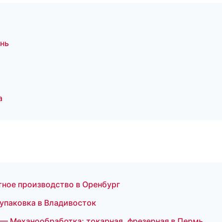
нь
а
ное производство в Оренбург
паковка в Владивосток
— Механообработка: токарная, фрезерная в Пермь