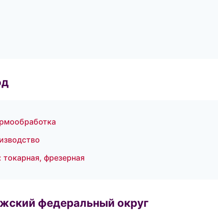
од
термообработка
изводство
 токарная, фрезерная
лжский федеральный округ