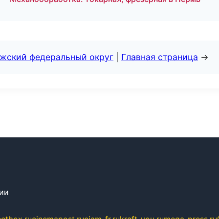
лжский федеральный округ
|
Главная страница
→
сии