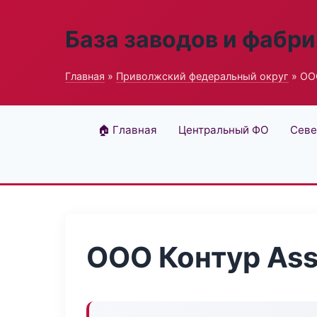
База заводов и фабри
Главная
»
Приволжский федеральный округ
» ОО
🏠 Главная
Центральный ФО
Севе
ООО Контур As