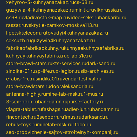
xehyroo-5-kuhnyanazakaz.ru
cs-68.ru
guzywia-4-kuhnyanazakaz.ru
mir-tk.ru
vlknrussia.ru
cs68.ru
vladivostok-map.ru
video-seks.ru
bankaribi.ru
raszar.ru
vskrytie-zamkov-moskva113.ru
lipetsktelecom.ru
tovudyi4kuhnyanazakaz.ru
seksuzb.ru
guzywia4kuhnyanazakaz.ru
fabrikaofabrikaokuhny.ru
kuhnyaekuhnyaafabrika.ru
kuhnyaykuhnyayfabrika.ru
e-abis1c.ru
store-brawl-stars.ru
kts-services.ru
dark-sand.ru
sindika-01.ru
sp-life.ru
x-legion.ru
sib-archives.ru
e-abis-1-c.ru
sindika01.ru
venda-festival.ru
store-brawlstars.ru
dooraleksandria.ru
antenna-highly.ru
mine-lab-msk.ru
1-mus.ru
3-sex-porn.ru
ban-damn.ru
purse-factory.ru
viagra-tablet.ru
fasbags.ru
adler-jun.ru
bandamn.ru
fincontech.ru
3sexporn.ru
1mus.ru
darksand.ru
rebus-toys.ru
minelab-msk.ru
rtdco.ru
seo-prodvizhenie-sajtov-stroitelnyh-kompanij.ru