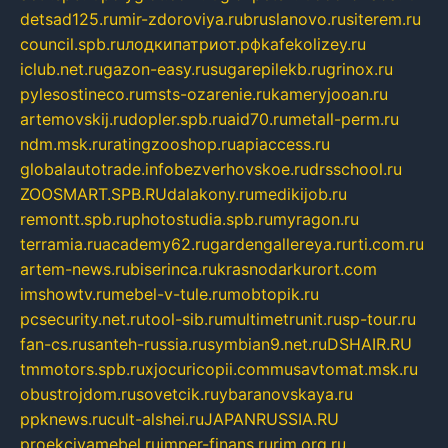
detsad125.ru
mir-zdoroviya.ru
bruslanovo.ru
siterem.ru
council.spb.ru
лодкипатриот.рф
kafekolizey.ru
iclub.net.ru
gazon-easy.ru
sugarepilekb.ru
grinox.ru
pylesostineco.ru
msts-ozarenie.ru
kameryjooan.ru
artemovskij.ru
dopler.spb.ru
aid70.ru
metall-perm.ru
ndm.msk.ru
ratingzooshop.ru
apiaccess.ru
globalautotrade.info
bezverhovskoe.ru
drsschool.ru
ZOOSMART.SPB.RU
dalakony.ru
medikijob.ru
remontt.spb.ru
photostudia.spb.ru
myragon.ru
terramia.ru
academy62.ru
gardengallereya.ru
rti.com.ru
artem-news.ru
biserinca.ru
krasnodarkurort.com
imshowtv.ru
mebel-v-tule.ru
mobtopik.ru
pcsecurity.net.ru
tool-sib.ru
multimetrunit.ru
sp-tour.ru
fan-cs.ru
santeh-russia.ru
symbian9.net.ru
DSHAIR.RU
tmmotors.spb.ru
xjocuricopii.com
musavtomat.msk.ru
obustrojdom.ru
sovetcik.ru
ybaranovskaya.ru
ppknews.ru
cult-alshei.ru
JAPANRUSSIA.RU
proekciyamebel.ru
imper-finans.ru
rim.org.ru