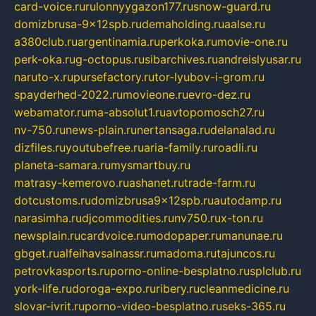
card-voice.ru
rulonnyygazon177.ru
snow-guard.ru
domizbrusa-9x12spb.ru
demaholding.ru
aalse.ru
a380club.ru
argentinamia.ru
perkoka.ru
movie-one.ru
perk-oka.ru
g-octopus.ru
sibarchives.ru
andreislyusar.ru
naruto-x.ru
pursefactory.ru
tor-lyubov-i-grom.ru
spayderhed-2022.ru
movieone.ru
evro-dez.ru
webamator.ru
ma-absolut1.ru
avtopomosch27.ru
nv-750.ru
news-plain.ru
nertansaga.ru
delanalad.ru
dizfiles.ru
youtubefree.ru
aria-family.ru
roadli.ru
planeta-samara.ru
mysmartbuy.ru
matrasy-kemerovo.ru
ashanet.ru
trade-farm.ru
dotcustoms.ru
domizbrusa9x12spb.ru
autodamp.ru
narasimha.ru
djcommodities.ru
nv750.ru
x-ton.ru
newsplain.ru
cardvoice.ru
modopaper.ru
manunae.ru
gbget.ru
alfeihavsalnassr.ru
madoma.ru
tajuncos.ru
petrovkasports.ru
porno-online-besplatno.ru
splclub.ru
york-life.ru
doroga-expo.ru
ribery.ru
cleanmedicine.ru
slovar-ivrit.ru
porno-video-besplatno.ru
seks-365.ru