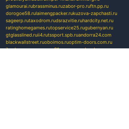
glamourai.ru
brassminus.ru
zabor-pro.ru
ftn.pp.ru
dorogoe58.ru
laimengpacker.ru
kuzova-zapchasti.ru
sageerp.ru
taxodrom.ru
dsrazvitie.ru
hardcity.net.ru
ratinghomegames.ru
topservice25.ru
gubernyan.ru
gtglasslined.ru
ii4.ru
tssport.spb.ru
andorra24.com
blackwallstreet.ru
oboimos.ru
optim-doors.com.ru
ikuch.ru
nycr.org.ru
npa21.ru
vremya-ch.spb.ru
desert000.ru
ivtorgi.ru
ifiori.ru
catalog-statei.ru
dcv.org.ru
spetsmaster174.ru
ipkameryhiseeu.ru
dum26.ru
ruspol.spb.ru
fr-opendp.ru
kam-solnyshko.ru
cheyenne-arapaho.ru
sevzapmetal.spb.ru
ted-lapidus.spb.ru
parasite-eliminator.ru
sigma-complete.ru
modernworld.ru
dama-moda.ru
eholot-group.ru
sk-nvkz.ru
DRONGOLD.RU
democratia2.ru
i-farmer.ru
mass-sport.org
jablonex.spb.ru
bookmess.ru
linkword.ru
refineua.com.ru
cs-spec.net.ru
altay-mebel.ru
DNK-THEATRE.RU
mechaniks.spb.ru
ipcamtechage.ru