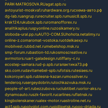
PARK-MATROSOVA.RU
agat.spb.ru
avtoyurist-moskva1.ru
hardware.org.ru
схема-авто.рф
dg-lab.ru
angrup.ru
recruiter.spb.ru
music8.spb.ru
krsk124.ru
kubok.spb.ru
romanofforex.ru
analitikaplus.ru
spyonline.ru
zosikamery.ru
sloboda-ural.pp.ru
AUTO-COM.SU
hohota.net
alimy.ru
online-z.com
aromat-vostoka.ru
otdelkaexp.ru
mobilvest.ru
bbd.net.ru
mebelshop.msk.ru
smp-forum.ru
bastion-td.ru
kosmoscreative.ru
avrmotors.ru
art-galadesign.ru
tiffany-c.ru
ecostep-samara.ru
d-p.spb.ru
галактика73.рф
sko.com.ru
davitamebel-spb.ru
fotsis.ru
tesiaes.ru
kokoroyari.spb.ru
blesna-kazan.ru
mossilver.ru
lenderoq.ru
sergeydobrin.ru
tochkazvuka.msk.ru
people-of-art.ru
bezzubova.ru
clubtibet.ru
orior-aks.ru
dynamoauto.ru
szk-favorit.ru
carlines.ru
flatnsk.ru
kingbolenskaner.ru
alex-motor.ru
astroline.net.ru
act1.spb.ru
polyglot.com.ru
gidlipetsk.ru
ooo-driada.ru