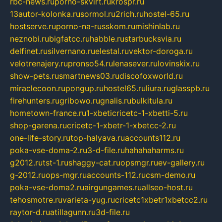
rbc-news.ru
porno-skvirt.ru
krospr.ru
13autor-kolonka.ru
sormol.ru
2rich.ru
hostel-65.ru
hostserve.ru
porno-na-russkom.ru
mishinlab.ru
neznobi.ru
bigfatcc.ru
habble.ru
starbucksvia.ru
delfinet.ru
silvernano.ru
elestal.ru
vektor-doroga.ru
velotrenajery.ru
pronso54.ru
lenasever.ru
lovinskix.ru
show-pets.ru
smartnews03.ru
discofoxworld.ru
miraclecoon.ru
pongup.ru
hostel65.ru
liura.ru
glasspb.ru
firehunters.ru
gribowo.ru
gnalis.ru
bulkitula.ru
hometown-france.ru
1-xbeticricetc-1-xbetti-5.ru
shop-garena.ru
cricetc-1-xbetr-1-xbetcc-2.ru
one-life-story.ru
top-halyava.ru
accounts112.ru
poka-vse-doma-2.ru
3-d-file.ru
hahahaharms.ru
g2012.ru
tst-1.ru
shaggy-cat.ru
opsmgr.ru
ev-gallery.ru
g-2012.ru
ops-mgr.ru
accounts-112.ru
csm-demo.ru
poka-vse-doma2.ru
airgungames.ru
allseo-host.ru
tehosmotre.ru
varieta-yug.ru
cricetc1xbetr1xbetcc2.ru
raytor-d.ru
atillagunn.ru
3d-file.ru