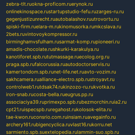
zebra-tlt.ru
okna-proficom.ru
erynok.ru
onlinekinospace.ru
startupstudio-fefu.ru
zarges-ru.ru
gegenjustizunrecht.ru
autobalashov.ru
utrovortu.ru
spiski-firm.ru
elara-m.ru
kinomusorka.ru
mkcslava.ru
2bets.ru
vintovoykompressor.ru
birminghamvsfulham.ru
sarmat-komp.ru
pioneeri.ru
amadis-chocolate.ru
shkurki-karakulya.ru
kanotiforet.spb.ru
tutmassage.ru
ecolog.org.ru
praga.spb.ru
falcorussia.ru
autodoctorservis.ru
kamertondom.spb.ru
net-life.net.ru
avto-vozim.ru
sakhcamera.ru
alliance-electro.spb.ru
stroyavt.ru
controlweb1.ru
tdsak74.ru
kinzozo-ru.ru
kvotka.ru
iron-snab.ru
costa-bella.ru
eugrus.pp.ru
associaciya39.ru
primexpo.spb.ru
bezmorchin.ru
ia2.ru
cpt21.ru
ispecspb.ru
regahost.ru
kolosok-elita.ru
tae-kwon.ru
consrio.com.ru
insiam.ru
avegainfo.ru
archery161.ru
bigencyclica.ru
vlast16.ru
korru.net
sarmiento.spb.su
extelopedia.ru
lammin-suo.spb.ru