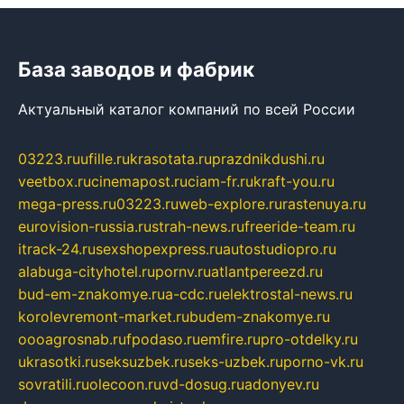
База заводов и фабрик
Актуальный каталог компаний по всей России
03223.ru
ufille.ru
krasotata.ru
prazdnikdushi.ru
veetbox.ru
cinemapost.ru
ciam-fr.ru
kraft-you.ru
mega-press.ru
03223.ru
web-explore.ru
rastenuya.ru
eurovision-russia.ru
strah-news.ru
freeride-team.ru
itrack-24.ru
sexshopexpress.ru
autostudiopro.ru
alabuga-cityhotel.ru
pornv.ru
atlantpereezd.ru
bud-em-znakomye.ru
a-cdc.ru
elektrostal-news.ru
korolevremont-market.ru
budem-znakomye.ru
oooagrosnab.ru
fpodaso.ru
emfire.ru
pro-otdelky.ru
ukrasotki.ru
seksuzbek.ru
seks-uzbek.ru
porno-vk.ru
sovratili.ru
olecoon.ru
vd-dosug.ru
adonyev.ru