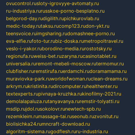
ovucontrol.ru
sloty-igrovyye-avtomaty.ru
ru-industriya.ru
russkoe-porno-besplatno.ru
belgorod-day.ru
digilith.ru
pichkurovlab.ru
medic-today.ru
taksu.ru
comp123.ru
don-ykt.ru
teensvoice.ru
imgsharing.ru
domashnee-porno.ru
eva-elfie.ru
foto-tur.ru
biz-doska.ru
metropoltravel.ru
veslo-i-yakor.ru
borodino-media.ru
rostotsky.ru
regionufa.ru
weiss-bet.ru
zaryna.ru
casinotablet.ru
universalia.ru
remont-mebeli-moscow.ru
termomur.ru
clubfisher.ru
remstirufa.ru
erdamchi.ru
doramamama.ru
muraviovka-park.ru
worldofwoman.ru
clean-dreams.ru
arkrym.ru
kristinita.ru
dircomputer.ru
healthenter.ru
textexperts.ru
pivnaya-kruzhka.ru
kinofilmy-2021.ru
demolalapaluza.ru
tanyavanya.ru
remstir-tolyatti.ru
msdip.ru
jdol.ru
sokolovr.ru
newtech-spb.ru
rezemkleim.ru
massage-tai.ru
seonub.ru
zvonitut.ru
biolisichka24.ru
mncraft-download.ru
algoritm-sistema.ru
godflesh.ru
ru-industria.ru