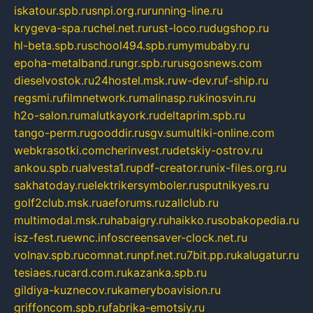
iskatour.spb.ru
snpi.org.ru
running-line.ru
krygeva-spa.ru
chel.net.ru
rust-loco.ru
dugshop.ru
hl-beta.spb.ru
school494.spb.ru
mymubaby.ru
epoha-metalband.ru
ngr.spb.ru
rusgosnews.com
dieselvostok.ru
24hostel.msk.ru
w-dev.ru
f-ship.ru
regsmi.ru
filmnetwork.ru
malinasp.ru
kinosvin.ru
h2o-salon.ru
malutkayork.ru
deltaprim.spb.ru
tango-perm.ru
gooddir.ru
sgv.su
multiki-online.com
webkrasotki.com
cherinvest.ru
detskiy-ostrov.ru
ankou.spb.ru
alvesta1.ru
pdf-creator.ru
nix-files.org.ru
sakhatoday.ru
elektrikersymboler.ru
sputnikyes.ru
golf2club.msk.ru
aeforums.ru
zallclub.ru
multimodal.msk.ru
habaigry.ru
haikko.ru
sobakopedia.ru
isz-fest.ru
ewnc.info
screensaver-clock.net.ru
volnav.spb.ru
comnat.ru
npf.net.ru
7bit.pp.ru
kalugatur.ru
tesiaes.ru
card.com.ru
kazanka.spb.ru
gildiya-kuznecov.ru
kameryboavision.ru
griffoncom.spb.ru
fabrika-emotsiy.ru