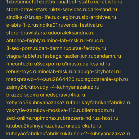
1xbeticricetc1xbetti5.ru
uafoot-statti.ru
e-abis1c.ru
store-brawl-stars.ru
kts-services.ru
dark-sand.ru
sindika-01.ru
sp-life.ru
x-legion.ru
sib-archives.ru
e-abis-1-c.ru
sindika01.ru
venda-festival.ru
store-brawlstars.ru
dooraleksandria.ru
antenna-highly.ru
mine-lab-msk.ru
1-mus.ru
3-sex-porn.ru
ban-damn.ru
purse-factory.ru
viagra-tablet.ru
fasbags.ru
adler-jun.ru
bandamn.ru
fincontech.ru
3sexporn.ru
1mus.ru
darksand.ru
rebus-toys.ru
minelab-msk.ru
alabuga-cityhotel.ru
medsprawo-4-ka.ru
2864420.ru
blagodarenie-spb.ru
zajmy24.ru
tovudyi-4-kuhnyanazakaz.ru
brazzerscom.ru
medsprawo4ka.ru
xehyroo5kuhnyanazakaz.ru
fabrikayfabrikaefabrika.ru
vskrytie-zamkov-moskva-113.ru
biletnadom.ru
zed-online.ru
pimchax.ru
brazzers-hd.ru
z-host.ru
kitubeu2kuhnyanazakaz.ru
naperekate.ru
kuhnyaofabrikaufabrik.ru
kitubeu-2-kuhnyanazakaz.ru