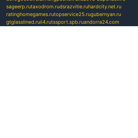
sageerp.ru
taxodrom.ru
dsrazvitie.ru
hardcity.net.ru
ratinghomegames.ru
topservice25.ru
gubernyan.ru
gtglasslined.ru
ii4.ru
tssport.spb.ru
andorra24.com
blackwallstreet.ru
oboimos.ru
optim-doors.com.ru
ikuch.ru
nycr.org.ru
npa21.ru
vremya-ch.spb.ru
desert000.ru
ivtorgi.ru
ifiori.ru
catalog-statei.ru
dcv.org.ru
spetsmaster174.ru
ipkameryhiseeu.ru
dum26.ru
ruspol.spb.ru
fr-opendp.ru
kam-solnyshko.ru
cheyenne-arapaho.ru
sevzapmetal.spb.ru
ted-lapidus.spb.ru
parasite-eliminator.ru
sigma-complete.ru
modernworld.ru
dama-moda.ru
eholot-group.ru
sk-nvkz.ru
DRONGOLD.RU
democratia2.ru
i-farmer.ru
mass-sport.org
jablonex.spb.ru
bookmess.ru
linkword.ru
refineua.com.ru
cs-spec.net.ru
altay-mebel.ru
DNK-THEATRE.RU
mechaniks.spb.ru
ipcamtechage.ru
skosta.ru
a-sun.ru
stroy-ldsp.ru
snowlands.org.ru
childrensshoes.ru
mrlizzy.ru
mebelsofiakrd.ru