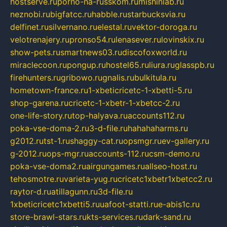
hostserve.ru
porno-na-russkom.ru
mishinlab.ru
neznobi.ru
bigfatcc.ru
habble.ru
starbucksvia.ru
delfinet.ru
silvernano.ru
elestal.ru
vektor-doroga.ru
velotrenajery.ru
pronso54.ru
lenasever.ru
lovinskix.ru
show-pets.ru
smartnews03.ru
discofoxworld.ru
miraclecoon.ru
pongup.ru
hostel65.ru
liura.ru
glasspb.ru
firehunters.ru
gribowo.ru
gnalis.ru
bulkitula.ru
hometown-france.ru
1-xbeticricetc-1-xbetti-5.ru
shop-garena.ru
cricetc-1-xbetr-1-xbetcc-2.ru
one-life-story.ru
top-halyava.ru
accounts112.ru
poka-vse-doma-2.ru
3-d-file.ru
hahahaharms.ru
g2012.ru
tst-1.ru
shaggy-cat.ru
opsmgr.ru
ev-gallery.ru
g-2012.ru
ops-mgr.ru
accounts-112.ru
csm-demo.ru
poka-vse-doma2.ru
airgungames.ru
allseo-host.ru
tehosmotre.ru
varieta-yug.ru
cricetc1xbetr1xbetcc2.ru
raytor-d.ru
atillagunn.ru
3d-file.ru
1xbeticricetc1xbetti5.ru
uafoot-statti.ru
e-abis1c.ru
store-brawl-stars.ru
kts-services.ru
dark-sand.ru