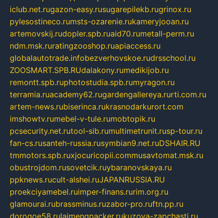
iclub.net.ru
gazon-easy.ru
sugarepilekb.ru
grinox.ru
pylesostineco.ru
msts-ozarenie.ru
kameryjooan.ru
artemovskij.ru
dopler.spb.ru
aid70.ru
metall-perm.ru
ndm.msk.ru
ratingzooshop.ru
apiaccess.ru
globalautotrade.info
bezverhovskoe.ru
drsschool.ru
ZOOSMART.SPB.RU
dalakony.ru
medikijob.ru
remontt.spb.ru
photostudia.spb.ru
myragon.ru
terramia.ru
academy62.ru
gardengallereya.ru
rti.com.ru
artem-news.ru
biserinca.ru
krasnodarkurort.com
imshowtv.ru
mebel-v-tule.ru
mobtopik.ru
pcsecurity.net.ru
tool-sib.ru
multimetrunit.ru
sp-tour.ru
fan-cs.ru
santeh-russia.ru
symbian9.net.ru
DSHAIR.RU
tmmotors.spb.ru
xjocuricopii.com
musavtomat.msk.ru
obustrojdom.ru
sovetcik.ru
ybaranovskaya.ru
ppknews.ru
cult-alshei.ru
JAPANRUSSIA.RU
proekciyamebel.ru
imper-finans.ru
rim.org.ru
glamourai.ru
brassminus.ru
zabor-pro.ru
ftn.pp.ru
dorogoe58.ru
laimengpacker.ru
kuzova-zapchasti.ru