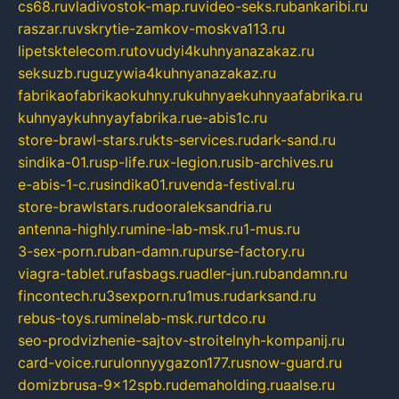
cs68.ru
vladivostok-map.ru
video-seks.ru
bankaribi.ru
raszar.ru
vskrytie-zamkov-moskva113.ru
lipetsktelecom.ru
tovudyi4kuhnyanazakaz.ru
seksuzb.ru
guzywia4kuhnyanazakaz.ru
fabrikaofabrikaokuhny.ru
kuhnyaekuhnyaafabrika.ru
kuhnyaykuhnyayfabrika.ru
e-abis1c.ru
store-brawl-stars.ru
kts-services.ru
dark-sand.ru
sindika-01.ru
sp-life.ru
x-legion.ru
sib-archives.ru
e-abis-1-c.ru
sindika01.ru
venda-festival.ru
store-brawlstars.ru
dooraleksandria.ru
antenna-highly.ru
mine-lab-msk.ru
1-mus.ru
3-sex-porn.ru
ban-damn.ru
purse-factory.ru
viagra-tablet.ru
fasbags.ru
adler-jun.ru
bandamn.ru
fincontech.ru
3sexporn.ru
1mus.ru
darksand.ru
rebus-toys.ru
minelab-msk.ru
rtdco.ru
seo-prodvizhenie-sajtov-stroitelnyh-kompanij.ru
card-voice.ru
rulonnyygazon177.ru
snow-guard.ru
domizbrusa-9x12spb.ru
demaholding.ru
aalse.ru