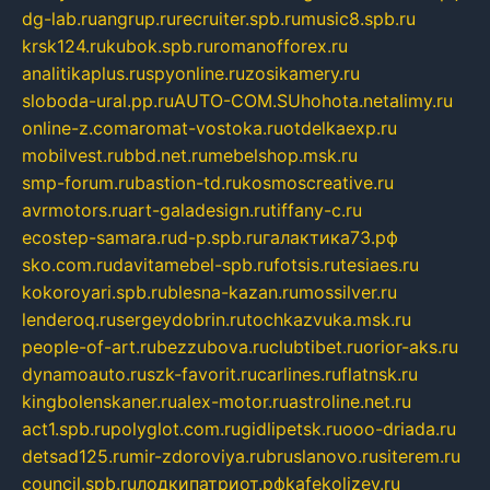
dg-lab.ru
angrup.ru
recruiter.spb.ru
music8.spb.ru
krsk124.ru
kubok.spb.ru
romanofforex.ru
analitikaplus.ru
spyonline.ru
zosikamery.ru
sloboda-ural.pp.ru
AUTO-COM.SU
hohota.net
alimy.ru
online-z.com
aromat-vostoka.ru
otdelkaexp.ru
mobilvest.ru
bbd.net.ru
mebelshop.msk.ru
smp-forum.ru
bastion-td.ru
kosmoscreative.ru
avrmotors.ru
art-galadesign.ru
tiffany-c.ru
ecostep-samara.ru
d-p.spb.ru
галактика73.рф
sko.com.ru
davitamebel-spb.ru
fotsis.ru
tesiaes.ru
kokoroyari.spb.ru
blesna-kazan.ru
mossilver.ru
lenderoq.ru
sergeydobrin.ru
tochkazvuka.msk.ru
people-of-art.ru
bezzubova.ru
clubtibet.ru
orior-aks.ru
dynamoauto.ru
szk-favorit.ru
carlines.ru
flatnsk.ru
kingbolenskaner.ru
alex-motor.ru
astroline.net.ru
act1.spb.ru
polyglot.com.ru
gidlipetsk.ru
ooo-driada.ru
detsad125.ru
mir-zdoroviya.ru
bruslanovo.ru
siterem.ru
council.spb.ru
лодкипатриот.рф
kafekolizey.ru