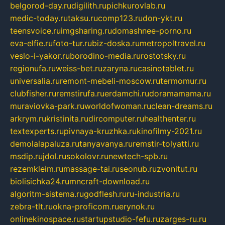
belgorod-day.ru
digilith.ru
pichkurovlab.ru
medic-today.ru
taksu.ru
comp123.ru
don-ykt.ru
teensvoice.ru
imgsharing.ru
domashnee-porno.ru
eva-elfie.ru
foto-tur.ru
biz-doska.ru
metropoltravel.ru
veslo-i-yakor.ru
borodino-media.ru
rostotsky.ru
regionufa.ru
weiss-bet.ru
zaryna.ru
casinotablet.ru
universalia.ru
remont-mebeli-moscow.ru
termomur.ru
clubfisher.ru
remstirufa.ru
erdamchi.ru
doramamama.ru
muraviovka-park.ru
worldofwoman.ru
clean-dreams.ru
arkrym.ru
kristinita.ru
dircomputer.ru
healthenter.ru
textexperts.ru
pivnaya-kruzhka.ru
kinofilmy-2021.ru
demolalapaluza.ru
tanyavanya.ru
remstir-tolyatti.ru
msdip.ru
jdol.ru
sokolovr.ru
newtech-spb.ru
rezemkleim.ru
massage-tai.ru
seonub.ru
zvonitut.ru
biolisichka24.ru
mncraft-download.ru
algoritm-sistema.ru
godflesh.ru
ru-industria.ru
zebra-tlt.ru
okna-proficom.ru
erynok.ru
onlinekinospace.ru
startupstudio-fefu.ru
zarges-ru.ru