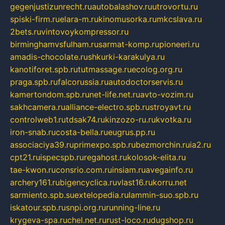
gegenjustizunrecht.ru
autobalashov.ru
utrovortu.ru
spiski-firm.ru
elara-m.ru
kinomusorka.ru
mkcslava.ru
2bets.ru
vintovoykompressor.ru
birminghamvsfulham.ru
sarmat-komp.ru
pioneeri.ru
amadis-chocolate.ru
shkurki-karakulya.ru
kanotiforet.spb.ru
tutmassage.ru
ecolog.org.ru
praga.spb.ru
falcorussia.ru
autodoctorservis.ru
kamertondom.spb.ru
net-life.net.ru
avto-vozim.ru
sakhcamera.ru
alliance-electro.spb.ru
stroyavt.ru
controlweb1.ru
tdsak74.ru
kinzozo-ru.ru
kvotka.ru
iron-snab.ru
costa-bella.ru
eugrus.pp.ru
associaciya39.ru
primexpo.spb.ru
bezmorchin.ru
ia2.ru
cpt21.ru
ispecspb.ru
regahost.ru
kolosok-elita.ru
tae-kwon.ru
consrio.com.ru
insiam.ru
avegainfo.ru
archery161.ru
bigencyclica.ru
vlast16.ru
korru.net
sarmiento.spb.su
extelopedia.ru
lammin-suo.spb.ru
iskatour.spb.ru
snpi.org.ru
running-line.ru
krygeva-spa.ru
chel.net.ru
rust-loco.ru
dugshop.ru