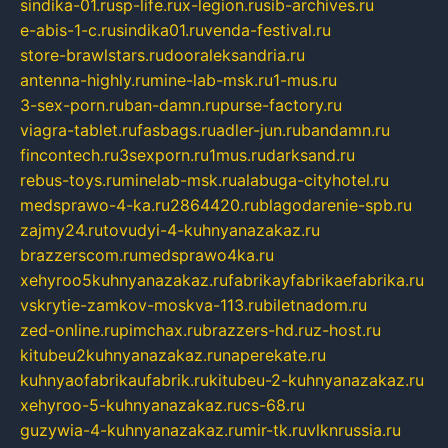
sindika-01.ru
sp-life.ru
x-legion.ru
sib-archives.ru
e-abis-1-c.ru
sindika01.ru
venda-festival.ru
store-brawlstars.ru
dooraleksandria.ru
antenna-highly.ru
mine-lab-msk.ru
1-mus.ru
3-sex-porn.ru
ban-damn.ru
purse-factory.ru
viagra-tablet.ru
fasbags.ru
adler-jun.ru
bandamn.ru
fincontech.ru
3sexporn.ru
1mus.ru
darksand.ru
rebus-toys.ru
minelab-msk.ru
alabuga-cityhotel.ru
medsprawo-4-ka.ru
2864420.ru
blagodarenie-spb.ru
zajmy24.ru
tovudyi-4-kuhnyanazakaz.ru
brazzerscom.ru
medsprawo4ka.ru
xehyroo5kuhnyanazakaz.ru
fabrikayfabrikaefabrika.ru
vskrytie-zamkov-moskva-113.ru
biletnadom.ru
zed-online.ru
pimchax.ru
brazzers-hd.ru
z-host.ru
kitubeu2kuhnyanazakaz.ru
naperekate.ru
kuhnyaofabrikaufabrik.ru
kitubeu-2-kuhnyanazakaz.ru
xehyroo-5-kuhnyanazakaz.ru
cs-68.ru
guzywia-4-kuhnyanazakaz.ru
mir-tk.ru
vlknrussia.ru