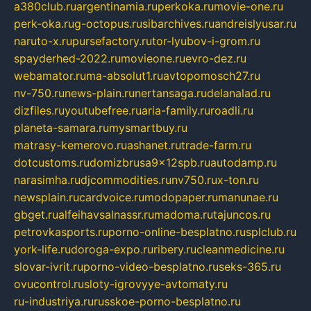
a380club.ru
argentinamia.ru
perkoka.ru
movie-one.ru
perk-oka.ru
g-octopus.ru
sibarchives.ru
andreislyusar.ru
naruto-x.ru
pursefactory.ru
tor-lyubov-i-grom.ru
spayderhed-2022.ru
movieone.ru
evro-dez.ru
webamator.ru
ma-absolut1.ru
avtopomosch27.ru
nv-750.ru
news-plain.ru
nertansaga.ru
delanalad.ru
dizfiles.ru
youtubefree.ru
aria-family.ru
roadli.ru
planeta-samara.ru
mysmartbuy.ru
matrasy-kemerovo.ru
ashanet.ru
trade-farm.ru
dotcustoms.ru
domizbrusa9x12spb.ru
autodamp.ru
narasimha.ru
djcommodities.ru
nv750.ru
x-ton.ru
newsplain.ru
cardvoice.ru
modopaper.ru
manunae.ru
gbget.ru
alfeihavsalnassr.ru
madoma.ru
tajuncos.ru
petrovkasports.ru
porno-online-besplatno.ru
splclub.ru
york-life.ru
doroga-expo.ru
ribery.ru
cleanmedicine.ru
slovar-ivrit.ru
porno-video-besplatno.ru
seks-365.ru
ovucontrol.ru
sloty-igrovyye-avtomaty.ru
ru-industriya.ru
russkoe-porno-besplatno.ru