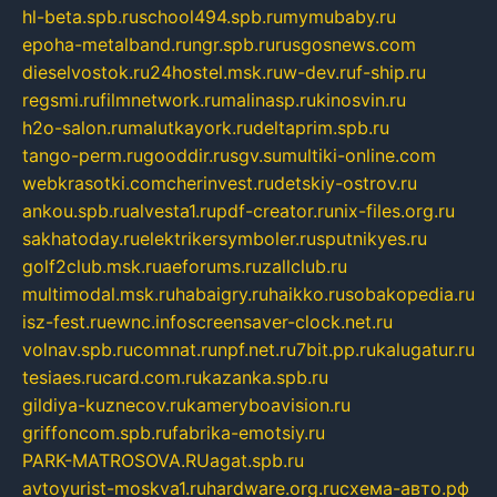
hl-beta.spb.ru
school494.spb.ru
mymubaby.ru
epoha-metalband.ru
ngr.spb.ru
rusgosnews.com
dieselvostok.ru
24hostel.msk.ru
w-dev.ru
f-ship.ru
regsmi.ru
filmnetwork.ru
malinasp.ru
kinosvin.ru
h2o-salon.ru
malutkayork.ru
deltaprim.spb.ru
tango-perm.ru
gooddir.ru
sgv.su
multiki-online.com
webkrasotki.com
cherinvest.ru
detskiy-ostrov.ru
ankou.spb.ru
alvesta1.ru
pdf-creator.ru
nix-files.org.ru
sakhatoday.ru
elektrikersymboler.ru
sputnikyes.ru
golf2club.msk.ru
aeforums.ru
zallclub.ru
multimodal.msk.ru
habaigry.ru
haikko.ru
sobakopedia.ru
isz-fest.ru
ewnc.info
screensaver-clock.net.ru
volnav.spb.ru
comnat.ru
npf.net.ru
7bit.pp.ru
kalugatur.ru
tesiaes.ru
card.com.ru
kazanka.spb.ru
gildiya-kuznecov.ru
kameryboavision.ru
griffoncom.spb.ru
fabrika-emotsiy.ru
PARK-MATROSOVA.RU
agat.spb.ru
avtoyurist-moskva1.ru
hardware.org.ru
схема-авто.рф