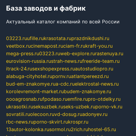
База заводов и фабрик
Актуальный каталог компаний по всей России
03223.ru
ufille.ru
krasotata.ru
prazdnikdushi.ru
veetbox.ru
cinemapost.ru
ciam-fr.ru
kraft-you.ru
mega-press.ru
03223.ru
web-explore.ru
rastenuya.ru
eurovision-russia.ru
strah-news.ru
freeride-team.ru
itrack-24.ru
sexshopexpress.ru
autostudiopro.ru
alabuga-cityhotel.ru
pornv.ru
atlantpereezd.ru
bud-em-znakomye.ru
a-cdc.ru
elektrostal-news.ru
korolevremont-market.ru
budem-znakomye.ru
oooagrosnab.ru
fpodaso.ru
emfire.ru
pro-otdelky.ru
ukrasotki.ru
seksuzbek.ru
seks-uzbek.ru
porno-vk.ru
sovratili.ru
olecoon.ru
vd-dosug.ru
adonyev.ru
rbc-news.ru
porno-skvirt.ru
krospr.ru
13autor-kolonka.ru
sormol.ru
2rich.ru
hostel-65.ru