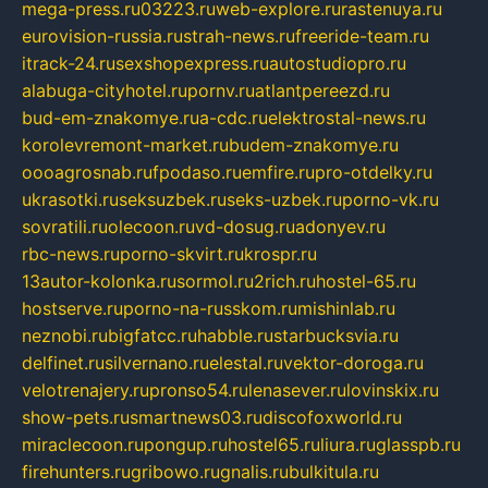
mega-press.ru
03223.ru
web-explore.ru
rastenuya.ru
eurovision-russia.ru
strah-news.ru
freeride-team.ru
itrack-24.ru
sexshopexpress.ru
autostudiopro.ru
alabuga-cityhotel.ru
pornv.ru
atlantpereezd.ru
bud-em-znakomye.ru
a-cdc.ru
elektrostal-news.ru
korolevremont-market.ru
budem-znakomye.ru
oooagrosnab.ru
fpodaso.ru
emfire.ru
pro-otdelky.ru
ukrasotki.ru
seksuzbek.ru
seks-uzbek.ru
porno-vk.ru
sovratili.ru
olecoon.ru
vd-dosug.ru
adonyev.ru
rbc-news.ru
porno-skvirt.ru
krospr.ru
13autor-kolonka.ru
sormol.ru
2rich.ru
hostel-65.ru
hostserve.ru
porno-na-russkom.ru
mishinlab.ru
neznobi.ru
bigfatcc.ru
habble.ru
starbucksvia.ru
delfinet.ru
silvernano.ru
elestal.ru
vektor-doroga.ru
velotrenajery.ru
pronso54.ru
lenasever.ru
lovinskix.ru
show-pets.ru
smartnews03.ru
discofoxworld.ru
miraclecoon.ru
pongup.ru
hostel65.ru
liura.ru
glasspb.ru
firehunters.ru
gribowo.ru
gnalis.ru
bulkitula.ru