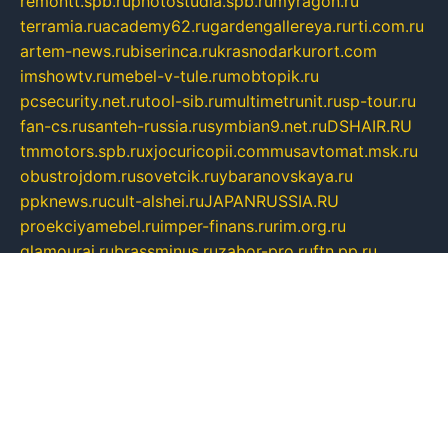
remontt.spb.ru
photostudia.spb.ru
myragon.ru
terramia.ru
academy62.ru
gardengallereya.ru
rti.com.ru
artem-news.ru
biserinca.ru
krasnodarkurort.com
imshowtv.ru
mebel-v-tule.ru
mobtopik.ru
pcsecurity.net.ru
tool-sib.ru
multimetrunit.ru
sp-tour.ru
fan-cs.ru
santeh-russia.ru
symbian9.net.ru
DSHAIR.RU
tmmotors.spb.ru
xjocuricopii.com
musavtomat.msk.ru
obustrojdom.ru
sovetcik.ru
ybaranovskaya.ru
ppknews.ru
cult-alshei.ru
JAPANRUSSIA.RU
proekciyamebel.ru
imper-finans.ru
rim.org.ru
glamourai.ru
brassminus.ru
zabor-pro.ru
ftn.pp.ru
dorogoe58.ru
laimengpacker.ru
kuzova-zapchasti.ru
sageerp.ru
taxodrom.ru
dsrazvitie.ru
hardcity.net.ru
ratinghomegames.ru
topservice25.ru
gubernyan.ru
gtglasslined.ru
ii4.ru
tssport.spb.ru
andorra24.com
blackwallstreet.ru
oboimos.ru
optim-doors.com.ru
ikuch.ru
nycr.org.ru
npa21.ru
vremya-ch.spb.ru
desert000.ru
ivtorgi.ru
ifiori.ru
catalog-statei.ru