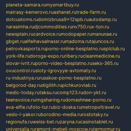
planeta-samara.ru
mysmartbuy.ru
matrasy-kemerovo.ru
ashanet.ru
trade-farm.ru
dotcustoms.ru
domizbrusa9x12spb.ru
autodamp.ru
narasimha.ru
djcommodities.ru
nv750.ru
x-ton.ru
newsplain.ru
cardvoice.ru
modopaper.ru
manunae.ru
gbget.ru
alfeihavsalnassr.ru
madoma.ru
tajuncos.ru
petrovkasports.ru
porno-online-besplatno.ru
splclub.ru
york-life.ru
doroga-expo.ru
ribery.ru
cleanmedicine.ru
slovar-ivrit.ru
porno-video-besplatno.ru
seks-365.ru
ovucontrol.ru
sloty-igrovyye-avtomaty.ru
ru-industriya.ru
russkoe-porno-besplatno.ru
belgorod-day.ru
digilith.ru
pichkurovlab.ru
medic-today.ru
taksu.ru
comp123.ru
don-ykt.ru
teensvoice.ru
imgsharing.ru
domashnee-porno.ru
eva-elfie.ru
foto-tur.ru
biz-doska.ru
metropoltravel.ru
veslo-i-yakor.ru
borodino-media.ru
rostotsky.ru
regionufa.ru
weiss-bet.ru
zaryna.ru
casinotablet.ru
universalia.ru
remont-mebeli-moscow.ru
termomur.ru