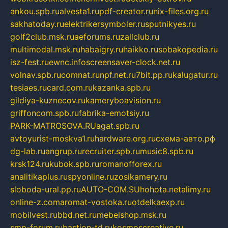
ankou.spb.ru
alvesta1.ru
pdf-creator.ru
nix-files.org.ru
sakhatoday.ru
elektrikersymboler.ru
sputnikyes.ru
golf2club.msk.ru
aeforums.ru
zallclub.ru
multimodal.msk.ru
habaigry.ru
haikko.ru
sobakopedia.ru
isz-fest.ru
ewnc.info
screensaver-clock.net.ru
volnav.spb.ru
comnat.ru
npf.net.ru
7bit.pp.ru
kalugatur.ru
tesiaes.ru
card.com.ru
kazanka.spb.ru
gildiya-kuznecov.ru
kameryboavision.ru
griffoncom.spb.ru
fabrika-emotsiy.ru
PARK-MATROSOVA.RU
agat.spb.ru
avtoyurist-moskva1.ru
hardware.org.ru
схема-авто.рф
dg-lab.ru
angrup.ru
recruiter.spb.ru
music8.spb.ru
krsk124.ru
kubok.spb.ru
romanofforex.ru
analitikaplus.ru
spyonline.ru
zosikamery.ru
sloboda-ural.pp.ru
AUTO-COM.SU
hohota.net
alimy.ru
online-z.com
aromat-vostoka.ru
otdelkaexp.ru
mobilvest.ru
bbd.net.ru
mebelshop.msk.ru
smp-forum.ru
bastion-td.ru
kosmoscreative.ru