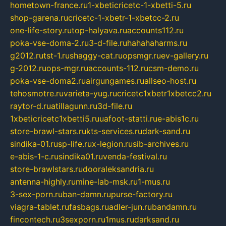
hometown-france.ru
1-xbeticricetc-1-xbetti-5.ru
shop-garena.ru
cricetc-1-xbetr-1-xbetcc-2.ru
one-life-story.ru
top-halyava.ru
accounts112.ru
poka-vse-doma-2.ru
3-d-file.ru
hahahaharms.ru
g2012.ru
tst-1.ru
shaggy-cat.ru
opsmgr.ru
ev-gallery.ru
g-2012.ru
ops-mgr.ru
accounts-112.ru
csm-demo.ru
poka-vse-doma2.ru
airgungames.ru
allseo-host.ru
tehosmotre.ru
varieta-yug.ru
cricetc1xbetr1xbetcc2.ru
raytor-d.ru
atillagunn.ru
3d-file.ru
1xbeticricetc1xbetti5.ru
uafoot-statti.ru
e-abis1c.ru
store-brawl-stars.ru
kts-services.ru
dark-sand.ru
sindika-01.ru
sp-life.ru
x-legion.ru
sib-archives.ru
e-abis-1-c.ru
sindika01.ru
venda-festival.ru
store-brawlstars.ru
dooraleksandria.ru
antenna-highly.ru
mine-lab-msk.ru
1-mus.ru
3-sex-porn.ru
ban-damn.ru
purse-factory.ru
viagra-tablet.ru
fasbags.ru
adler-jun.ru
bandamn.ru
fincontech.ru
3sexporn.ru
1mus.ru
darksand.ru