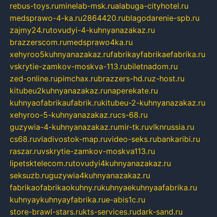
rebus-toys.ru
minelab-msk.ru
alabuga-cityhotel.ru
medsprawo-4-ka.ru
2864420.ru
blagodarenie-spb.ru
zajmy24.ru
tovudyi-4-kuhnyanazakaz.ru
brazzerscom.ru
medsprawo4ka.ru
xehyroo5kuhnyanazakaz.ru
fabrikayfabrikaefabrika.ru
vskrytie-zamkov-moskva-113.ru
biletnadom.ru
zed-online.ru
pimchax.ru
brazzers-hd.ru
z-host.ru
kitubeu2kuhnyanazakaz.ru
naperekate.ru
kuhnyaofabrikaufabrik.ru
kitubeu-2-kuhnyanazakaz.ru
xehyroo-5-kuhnyanazakaz.ru
cs-68.ru
guzywia-4-kuhnyanazakaz.ru
mir-tk.ru
vlknrussia.ru
cs68.ru
vladivostok-map.ru
video-seks.ru
bankaribi.ru
raszar.ru
vskrytie-zamkov-moskva113.ru
lipetsktelecom.ru
tovudyi4kuhnyanazakaz.ru
seksuzb.ru
guzywia4kuhnyanazakaz.ru
fabrikaofabrikaokuhny.ru
kuhnyaekuhnyaafabrika.ru
kuhnyaykuhnyayfabrika.ru
e-abis1c.ru
store-brawl-stars.ru
kts-services.ru
dark-sand.ru