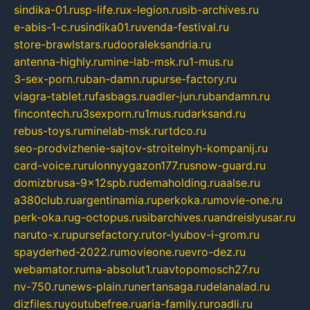
sindika-01.ru
sp-life.ru
x-legion.ru
sib-archives.ru
e-abis-1-c.ru
sindika01.ru
venda-festival.ru
store-brawlstars.ru
dooraleksandria.ru
antenna-highly.ru
mine-lab-msk.ru
1-mus.ru
3-sex-porn.ru
ban-damn.ru
purse-factory.ru
viagra-tablet.ru
fasbags.ru
adler-jun.ru
bandamn.ru
fincontech.ru
3sexporn.ru
1mus.ru
darksand.ru
rebus-toys.ru
minelab-msk.ru
rtdco.ru
seo-prodvizhenie-sajtov-stroitelnyh-kompanij.ru
card-voice.ru
rulonnyygazon177.ru
snow-guard.ru
domizbrusa-9x12spb.ru
demaholding.ru
aalse.ru
a380club.ru
argentinamia.ru
perkoka.ru
movie-one.ru
perk-oka.ru
g-octopus.ru
sibarchives.ru
andreislyusar.ru
naruto-x.ru
pursefactory.ru
tor-lyubov-i-grom.ru
spayderhed-2022.ru
movieone.ru
evro-dez.ru
webamator.ru
ma-absolut1.ru
avtopomosch27.ru
nv-750.ru
news-plain.ru
nertansaga.ru
delanalad.ru
dizfiles.ru
youtubefree.ru
aria-family.ru
roadli.ru