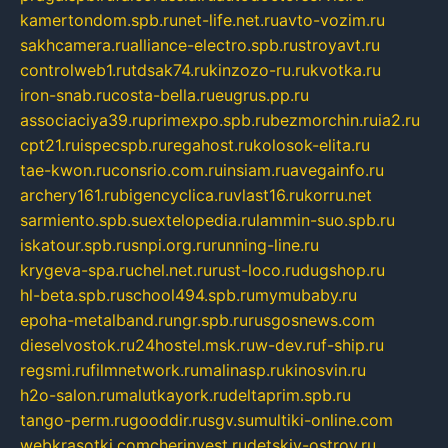
kamertondom.spb.ru
net-life.net.ru
avto-vozim.ru
sakhcamera.ru
alliance-electro.spb.ru
stroyavt.ru
controlweb1.ru
tdsak74.ru
kinzozo-ru.ru
kvotka.ru
iron-snab.ru
costa-bella.ru
eugrus.pp.ru
associaciya39.ru
primexpo.spb.ru
bezmorchin.ru
ia2.ru
cpt21.ru
ispecspb.ru
regahost.ru
kolosok-elita.ru
tae-kwon.ru
consrio.com.ru
insiam.ru
avegainfo.ru
archery161.ru
bigencyclica.ru
vlast16.ru
korru.net
sarmiento.spb.su
extelopedia.ru
lammin-suo.spb.ru
iskatour.spb.ru
snpi.org.ru
running-line.ru
krygeva-spa.ru
chel.net.ru
rust-loco.ru
dugshop.ru
hl-beta.spb.ru
school494.spb.ru
mymubaby.ru
epoha-metalband.ru
ngr.spb.ru
rusgosnews.com
dieselvostok.ru
24hostel.msk.ru
w-dev.ru
f-ship.ru
regsmi.ru
filmnetwork.ru
malinasp.ru
kinosvin.ru
h2o-salon.ru
malutkayork.ru
deltaprim.spb.ru
tango-perm.ru
gooddir.ru
sgv.su
multiki-online.com
webkrasotki.com
cherinvest.ru
detskiy-ostrov.ru