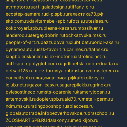
avrmotors.ru
art-galadesign.ru
tiffany-c.ru
ecostep-samara.ru
d-p.spb.ru
галактика73.рф
sko.com.ru
davitamebel-spb.ru
fotsis.ru
tesiaes.ru
kokoroyari.spb.ru
blesna-kazan.ru
mossilver.ru
lenderoq.ru
sergeydobrin.ru
tochkazvuka.msk.ru
people-of-art.ru
bezzubova.ru
clubtibet.ru
orior-aks.ru
dynamoauto.ru
szk-favorit.ru
carlines.ru
flatnsk.ru
kingbolenskaner.ru
alex-motor.ru
astroline.net.ru
act1.spb.ru
polyglot.com.ru
gidlipetsk.ru
ooo-driada.ru
detsad125.ru
mir-zdoroviya.ru
bruslanovo.ru
siterem.ru
council.spb.ru
лодкипатриот.рф
kafekolizey.ru
iclub.net.ru
gazon-easy.ru
sugarepilekb.ru
grinox.ru
pylesostineco.ru
msts-ozarenie.ru
kameryjooan.ru
artemovskij.ru
dopler.spb.ru
aid70.ru
metall-perm.ru
ndm.msk.ru
ratingzooshop.ru
apiaccess.ru
globalautotrade.info
bezverhovskoe.ru
drsschool.ru
ZOOSMART.SPB.RU
dalakony.ru
medikijob.ru