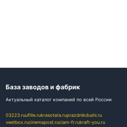
База заводов и фабрик
Актуальный каталог компаний по всей России
03223.ru
ufille.ru
krasotata.ru
prazdnikdushi.ru
veetbox.ru
cinemapost.ru
ciam-fr.ru
kraft-you.ru