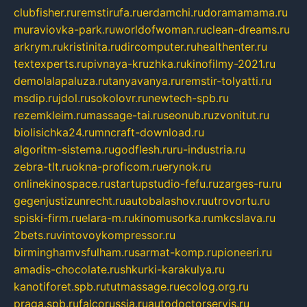
clubfisher.ru
remstirufa.ru
erdamchi.ru
doramamama.ru
muraviovka-park.ru
worldofwoman.ru
clean-dreams.ru
arkrym.ru
kristinita.ru
dircomputer.ru
healthenter.ru
textexperts.ru
pivnaya-kruzhka.ru
kinofilmy-2021.ru
demolalapaluza.ru
tanyavanya.ru
remstir-tolyatti.ru
msdip.ru
jdol.ru
sokolovr.ru
newtech-spb.ru
rezemkleim.ru
massage-tai.ru
seonub.ru
zvonitut.ru
biolisichka24.ru
mncraft-download.ru
algoritm-sistema.ru
godflesh.ru
ru-industria.ru
zebra-tlt.ru
okna-proficom.ru
erynok.ru
onlinekinospace.ru
startupstudio-fefu.ru
zarges-ru.ru
gegenjustizunrecht.ru
autobalashov.ru
utrovortu.ru
spiski-firm.ru
elara-m.ru
kinomusorka.ru
mkcslava.ru
2bets.ru
vintovoykompressor.ru
birminghamvsfulham.ru
sarmat-komp.ru
pioneeri.ru
amadis-chocolate.ru
shkurki-karakulya.ru
kanotiforet.spb.ru
tutmassage.ru
ecolog.org.ru
praga.spb.ru
falcorussia.ru
autodoctorservis.ru