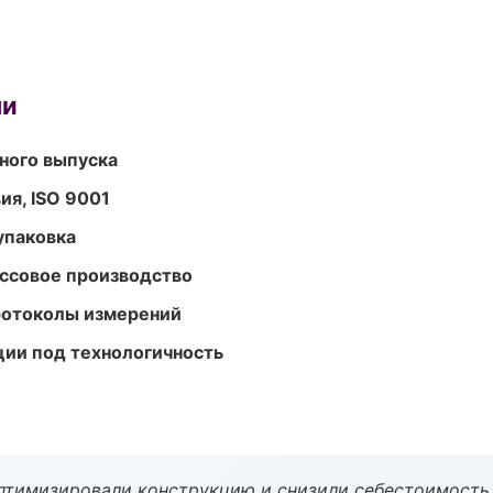
ми
ного выпуска
ия, ISO 9001
упаковка
ассовое производство
ротоколы измерений
ции под технологичность
птимизировали конструкцию и снизили себестоимость