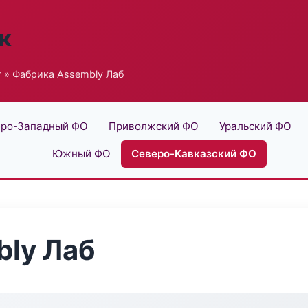
к
г
» Фабрика Assembly Лаб
ро-Западный ФО
Приволжский ФО
Уральский ФО
Южный ФО
Северо-Кавказский ФО
ly Лаб