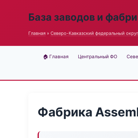
База заводов и фабри
Главная
»
Северо-Кавказский федеральный окру
🏠 Главная
Центральный ФО
Севе
Фабрика Assemb