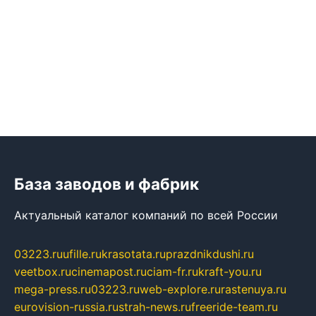
База заводов и фабрик
Актуальный каталог компаний по всей России
03223.ru
ufille.ru
krasotata.ru
prazdnikdushi.ru
veetbox.ru
cinemapost.ru
ciam-fr.ru
kraft-you.ru
mega-press.ru
03223.ru
web-explore.ru
rastenuya.ru
eurovision-russia.ru
strah-news.ru
freeride-team.ru