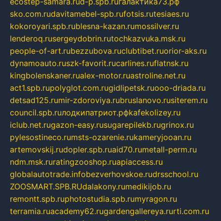
ecostep-samara.ru
d-p.spb.ru
галактика73.рф
sko.com.ru
davitamebel-spb.ru
fotsis.ru
tesiaes.ru
kokoroyari.spb.ru
blesna-kazan.ru
mossilver.ru
lenderoq.ru
sergeydobrin.ru
tochkazvuka.msk.ru
people-of-art.ru
bezzubova.ru
clubtibet.ru
orior-aks.ru
dynamoauto.ru
szk-favorit.ru
carlines.ru
flatnsk.ru
kingbolenskaner.ru
alex-motor.ru
astroline.net.ru
act1.spb.ru
polyglot.com.ru
gidlipetsk.ru
ooo-driada.ru
detsad125.ru
mir-zdoroviya.ru
bruslanovo.ru
siterem.ru
council.spb.ru
лодкипатриот.рф
kafekolizey.ru
iclub.net.ru
gazon-easy.ru
sugarepilekb.ru
grinox.ru
pylesostineco.ru
msts-ozarenie.ru
kameryjooan.ru
artemovskij.ru
dopler.spb.ru
aid70.ru
metall-perm.ru
ndm.msk.ru
ratingzooshop.ru
apiaccess.ru
globalautotrade.info
bezverhovskoe.ru
drsschool.ru
ZOOSMART.SPB.RU
dalakony.ru
medikijob.ru
remontt.spb.ru
photostudia.spb.ru
myragon.ru
terramia.ru
academy62.ru
gardengallereya.ru
rti.com.ru