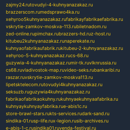
zajmy24.ru
tovudyi-4-kuhnyanazakaz.ru
brazzerscom.ru
medsprawo4ka.ru
xehyroo5kuhnyanazakaz.ru
fabrikayfabrikaefabrika.ru
vskrytie-zamkov-moskva-113.ru
biletnadom.ru
zed-online.ru
pimchax.ru
brazzers-hd.ru
z-host.ru
kitubeu2kuhnyanazakaz.ru
naperekate.ru
kuhnyaofabrikaufabrik.ru
kitubeu-2-kuhnyanazakaz.ru
xehyroo-5-kuhnyanazakaz.ru
cs-68.ru
guzywia-4-kuhnyanazakaz.ru
mir-tk.ru
vlknrussia.ru
cs68.ru
vladivostok-map.ru
video-seks.ru
bankaribi.ru
raszar.ru
vskrytie-zamkov-moskva113.ru
lipetsktelecom.ru
tovudyi4kuhnyanazakaz.ru
seksuzb.ru
guzywia4kuhnyanazakaz.ru
fabrikaofabrikaokuhny.ru
kuhnyaekuhnyaafabrika.ru
kuhnyaykuhnyayfabrika.ru
e-abis1c.ru
store-brawl-stars.ru
kts-services.ru
dark-sand.ru
sindika-01.ru
sp-life.ru
x-legion.ru
sib-archives.ru
e-abis-1-c.ru
sindika01.ru
venda-festival.ru