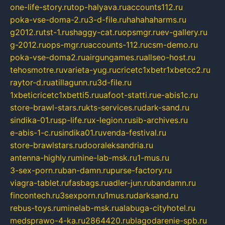
one-life-story.ru
top-halyava.ru
accounts112.ru
poka-vse-doma-2.ru
3-d-file.ru
hahahaharms.ru
g2012.ru
tst-1.ru
shaggy-cat.ru
opsmgr.ru
ev-gallery.ru
g-2012.ru
ops-mgr.ru
accounts-112.ru
csm-demo.ru
poka-vse-doma2.ru
airgungames.ru
allseo-host.ru
tehosmotre.ru
varieta-yug.ru
cricetc1xbetr1xbetcc2.ru
raytor-d.ru
atillagunn.ru
3d-file.ru
1xbeticricetc1xbetti5.ru
uafoot-statti.ru
e-abis1c.ru
store-brawl-stars.ru
kts-services.ru
dark-sand.ru
sindika-01.ru
sp-life.ru
x-legion.ru
sib-archives.ru
e-abis-1-c.ru
sindika01.ru
venda-festival.ru
store-brawlstars.ru
dooraleksandria.ru
antenna-highly.ru
mine-lab-msk.ru
1-mus.ru
3-sex-porn.ru
ban-damn.ru
purse-factory.ru
viagra-tablet.ru
fasbags.ru
adler-jun.ru
bandamn.ru
fincontech.ru
3sexporn.ru
1mus.ru
darksand.ru
rebus-toys.ru
minelab-msk.ru
alabuga-cityhotel.ru
medsprawo-4-ka.ru
2864420.ru
blagodarenie-spb.ru