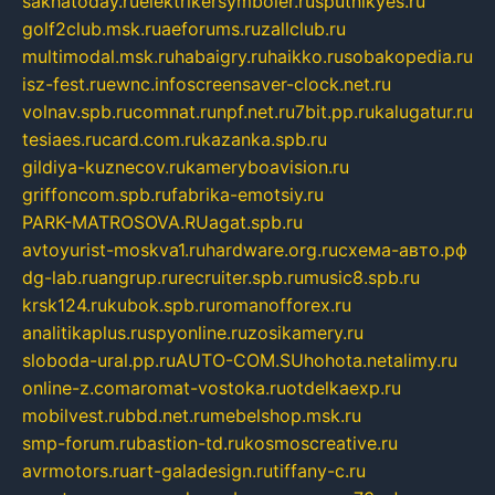
sakhatoday.ru
elektrikersymboler.ru
sputnikyes.ru
golf2club.msk.ru
aeforums.ru
zallclub.ru
multimodal.msk.ru
habaigry.ru
haikko.ru
sobakopedia.ru
isz-fest.ru
ewnc.info
screensaver-clock.net.ru
volnav.spb.ru
comnat.ru
npf.net.ru
7bit.pp.ru
kalugatur.ru
tesiaes.ru
card.com.ru
kazanka.spb.ru
gildiya-kuznecov.ru
kameryboavision.ru
griffoncom.spb.ru
fabrika-emotsiy.ru
PARK-MATROSOVA.RU
agat.spb.ru
avtoyurist-moskva1.ru
hardware.org.ru
схема-авто.рф
dg-lab.ru
angrup.ru
recruiter.spb.ru
music8.spb.ru
krsk124.ru
kubok.spb.ru
romanofforex.ru
analitikaplus.ru
spyonline.ru
zosikamery.ru
sloboda-ural.pp.ru
AUTO-COM.SU
hohota.net
alimy.ru
online-z.com
aromat-vostoka.ru
otdelkaexp.ru
mobilvest.ru
bbd.net.ru
mebelshop.msk.ru
smp-forum.ru
bastion-td.ru
kosmoscreative.ru
avrmotors.ru
art-galadesign.ru
tiffany-c.ru