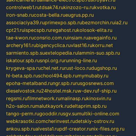
controlweb1.ru
tdsak74.ru
kinzozo-ru.ru
kvotka.ru
iron-snab.ru
costa-bella.ru
eugrus.pp.ru
associaciya39.ru
primexpo.spb.ru
bezmorchin.ru
ia2.ru
cpt21.ru
ispecspb.ru
regahost.ru
kolosok-elita.ru
tae-kwon.ru
consrio.com.ru
insiam.ru
avegainfo.ru
archery161.ru
bigencyclica.ru
vlast16.ru
korru.net
sarmiento.spb.su
extelopedia.ru
lammin-suo.spb.ru
iskatour.spb.ru
snpi.org.ru
running-line.ru
krygeva-spa.ru
chel.net.ru
rust-loco.ru
dugshop.ru
hl-beta.spb.ru
school494.spb.ru
mymubaby.ru
epoha-metalband.ru
ngr.spb.ru
rusgosnews.com
dieselvostok.ru
24hostel.msk.ru
w-dev.ru
f-ship.ru
regsmi.ru
filmnetwork.ru
malinasp.ru
kinosvin.ru
h2o-salon.ru
malutkayork.ru
deltaprim.spb.ru
tango-perm.ru
gooddir.ru
sgv.su
multiki-online.com
webkrasotki.com
cherinvest.ru
detskiy-ostrov.ru
ankou.spb.ru
alvesta1.ru
pdf-creator.ru
nix-files.org.ru