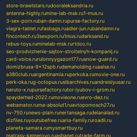
store-brawlstars.ru
dooraleksandria.ru
antenna-highly.ru
mine-lab-msk.ru
1-mus.ru
3-sex-porn.ru
ban-damn.ru
purse-factory.ru
viagra-tablet.ru
fasbags.ru
adler-jun.ru
bandamn.ru
fincontech.ru
3sexporn.ru
1mus.ru
darksand.ru
rebus-toys.ru
minelab-msk.ru
rtdco.ru
seo-prodvizhenie-sajtov-stroitelnyh-kompanij.ru
card-voice.ru
rulonnyygazon177.ru
snow-guard.ru
domizbrusa-9x12spb.ru
demaholding.ru
aalse.ru
a380club.ru
argentinamia.ru
perkoka.ru
movie-one.ru
perk-oka.ru
g-octopus.ru
sibarchives.ru
andreislyusar.ru
naruto-x.ru
pursefactory.ru
tor-lyubov-i-grom.ru
spayderhed-2022.ru
movieone.ru
evro-dez.ru
webamator.ru
ma-absolut1.ru
avtopomosch27.ru
nv-750.ru
news-plain.ru
nertansaga.ru
delanalad.ru
dizfiles.ru
youtubefree.ru
aria-family.ru
roadli.ru
planeta-samara.ru
mysmartbuy.ru
matrasy-kemerovo.ru
ashanet.ru
trade-farm.ru