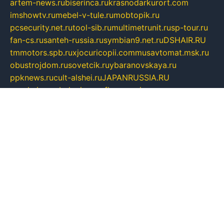
artem-news.ru
biserinca.ru
krasnodarkurort.com
imshowtv.ru
mebel-v-tule.ru
mobtopik.ru
pcsecurity.net.ru
tool-sib.ru
multimetrunit.ru
sp-tour.ru
fan-cs.ru
santeh-russia.ru
symbian9.net.ru
DSHAIR.RU
tmmotors.spb.ru
xjocuricopii.com
musavtomat.msk.ru
obustrojdom.ru
sovetcik.ru
ybaranovskaya.ru
ppknews.ru
cult-alshei.ru
JAPANRUSSIA.RU
proekciyamebel.ru
imper-finans.ru
rim.org.ru
glamourai.ru
brassminus.ru
zabor-pro.ru
ftn.pp.ru
dorogoe58.ru
laimengpacker.ru
kuzova-zapchasti.ru
sageerp.ru
taxodrom.ru
dsrazvitie.ru
hardcity.net.ru
ratinghomegames.ru
topservice25.ru
gubernyan.ru
gtglasslined.ru
ii4.ru
tssport.spb.ru
andorra24.com
blackwallstreet.ru
oboimos.ru
optim-doors.com.ru
ikuch.ru
nycr.org.ru
npa21.ru
vremya-ch.spb.ru
desert000.ru
ivtorgi.ru
ifiori.ru
catalog-statei.ru
dcv.org.ru
spetsmaster174.ru
ipkameryhiseeu.ru
dum26.ru
ruspol.spb.ru
fr-opendp.ru
kam-solnyshko.ru