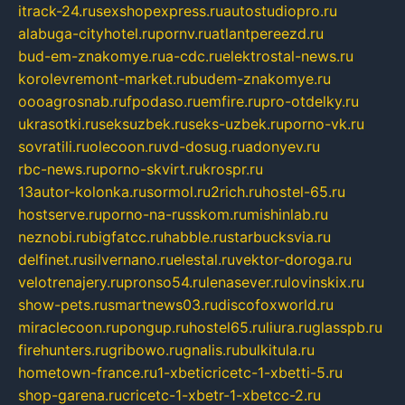
itrack-24.ru
sexshopexpress.ru
autostudiopro.ru
alabuga-cityhotel.ru
pornv.ru
atlantpereezd.ru
bud-em-znakomye.ru
a-cdc.ru
elektrostal-news.ru
korolevremont-market.ru
budem-znakomye.ru
oooagrosnab.ru
fpodaso.ru
emfire.ru
pro-otdelky.ru
ukrasotki.ru
seksuzbek.ru
seks-uzbek.ru
porno-vk.ru
sovratili.ru
olecoon.ru
vd-dosug.ru
adonyev.ru
rbc-news.ru
porno-skvirt.ru
krospr.ru
13autor-kolonka.ru
sormol.ru
2rich.ru
hostel-65.ru
hostserve.ru
porno-na-russkom.ru
mishinlab.ru
neznobi.ru
bigfatcc.ru
habble.ru
starbucksvia.ru
delfinet.ru
silvernano.ru
elestal.ru
vektor-doroga.ru
velotrenajery.ru
pronso54.ru
lenasever.ru
lovinskix.ru
show-pets.ru
smartnews03.ru
discofoxworld.ru
miraclecoon.ru
pongup.ru
hostel65.ru
liura.ru
glasspb.ru
firehunters.ru
gribowo.ru
gnalis.ru
bulkitula.ru
hometown-france.ru
1-xbeticricetc-1-xbetti-5.ru
shop-garena.ru
cricetc-1-xbetr-1-xbetcc-2.ru