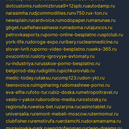
dotcustoms.ru
domizbrusa9x12spb.ru
autodamp.ru
narasimha.ru
djcommodities.ru
nv750.ru
x-ton.ru
newsplain.ru
cardvoice.ru
modopaper.ru
manunae.ru
gbget.ru
alfeihavsalnassr.ru
madoma.ru
tajuncos.ru
petrovkasports.ru
porno-online-besplatno.ru
splclub.ru
york-life.ru
doroga-expo.ru
ribery.ru
cleanmedicine.ru
slovar-ivrit.ru
porno-video-besplatno.ru
seks-365.ru
ovucontrol.ru
sloty-igrovyye-avtomaty.ru
ru-industriya.ru
russkoe-porno-besplatno.ru
belgorod-day.ru
digilith.ru
pichkurovlab.ru
medic-today.ru
taksu.ru
comp123.ru
don-ykt.ru
teensvoice.ru
imgsharing.ru
domashnee-porno.ru
eva-elfie.ru
foto-tur.ru
biz-doska.ru
metropoltravel.ru
veslo-i-yakor.ru
borodino-media.ru
rostotsky.ru
regionufa.ru
weiss-bet.ru
zaryna.ru
casinotablet.ru
universalia.ru
remont-mebeli-moscow.ru
termomur.ru
clubfisher.ru
remstirufa.ru
erdamchi.ru
doramamama.ru
muraviovka-park.ru
worldofwoman.ru
clean-dreams.ru