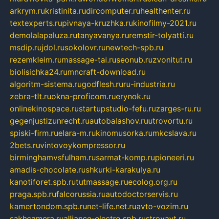
arkrym.ru
kristinita.ru
dircomputer.ru
healthenter.ru
textexperts.ru
pivnaya-kruzhka.ru
kinofilmy-2021.ru
demolalapaluza.ru
tanyavanya.ru
remstir-tolyatti.ru
msdip.ru
jdol.ru
sokolovr.ru
newtech-spb.ru
rezemkleim.ru
massage-tai.ru
seonub.ru
zvonitut.ru
biolisichka24.ru
mncraft-download.ru
algoritm-sistema.ru
godflesh.ru
ru-industria.ru
zebra-tlt.ru
okna-proficom.ru
erynok.ru
onlinekinospace.ru
startupstudio-fefu.ru
zarges-ru.ru
gegenjustizunrecht.ru
autobalashov.ru
utrovortu.ru
spiski-firm.ru
elara-m.ru
kinomusorka.ru
mkcslava.ru
2bets.ru
vintovoykompressor.ru
birminghamvsfulham.ru
sarmat-komp.ru
pioneeri.ru
amadis-chocolate.ru
shkurki-karakulya.ru
kanotiforet.spb.ru
tutmassage.ru
ecolog.org.ru
praga.spb.ru
falcorussia.ru
autodoctorservis.ru
kamertondom.spb.ru
net-life.net.ru
avto-vozim.ru
sakhcamera.ru
alliance-electro.spb.ru
stroyavt.ru