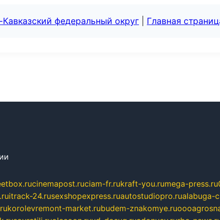
-Кавказский федеральный округ
|
Главная страниц
сии
eetbox.ru
cinemapost.ru
ciam-fr.ru
kraft-you.ru
mega-press.ru
.ru
itrack-24.ru
sexshopexpress.ru
autostudiopro.ru
alabuga-ci
ru
korolevremont-market.ru
budem-znakomye.ru
oooagrosna