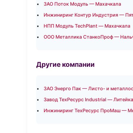
ЗАО Поток Модуль — Махачкала
Инжиниринг Контур Индустрия — Пя
НПП Модуль TechPlant — Махачкала
ООО Металлика СтанкоПроф — Наль
Другие компании
ЗАО Энерго Пак — Листо- и металло
Завод ТехРесурс Industrial — Литей
Инжиниринг ТехРесурс ПроМаш — Мех