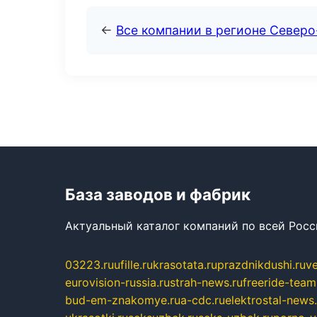
←
Все компании в регионе Северо
База заводов и фабрик
Актуальный каталог компаний по всей Рос
03223.ru
ufille.ru
krasotata.ru
prazdnikdushi.ru
v
eurovision-russia.ru
strah-news.ru
freeride-team
bud-em-znakomye.ru
a-cdc.ru
elektrostal-news.