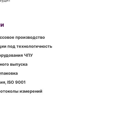
аудит
ми
ассовое производство
ции под технологичность
орудования ЧПУ
ного выпуска
упаковка
ия, ISO 9001
ротоколы измерений