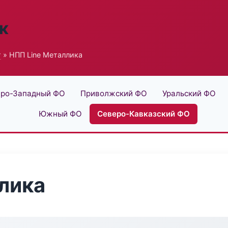
к
г
» НПП Line Металлика
ро-Западный ФО
Приволжский ФО
Уральский ФО
Южный ФО
Северо-Кавказский ФО
лика