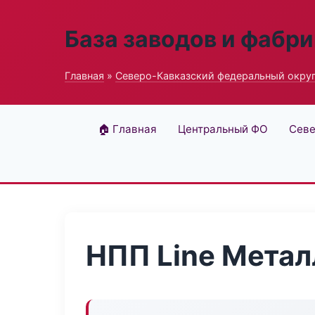
База заводов и фабри
Главная
»
Северо-Кавказский федеральный окру
🏠 Главная
Центральный ФО
Севе
НПП Line Метал