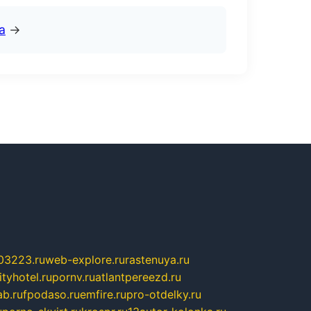
а
→
03223.ru
web-explore.ru
rastenuya.ru
tyhotel.ru
pornv.ru
atlantpereezd.ru
b.ru
fpodaso.ru
emfire.ru
pro-otdelky.ru