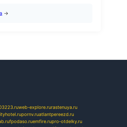
а
→
03223.ru
web-explore.ru
rastenuya.ru
tyhotel.ru
pornv.ru
atlantpereezd.ru
b.ru
fpodaso.ru
emfire.ru
pro-otdelky.ru