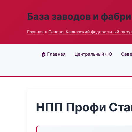
База заводов и фабри
Главная
»
Северо-Кавказский федеральный окру
🏠 Главная
Центральный ФО
Севе
НПП Профи Ст