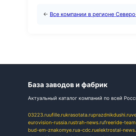
←
Все компании в регионе Северо
База заводов и фабрик
Актуальный каталог компаний по всей Рос
03223.ru
ufille.ru
krasotata.ru
prazdnikdushi.ru
v
eurovision-russia.ru
strah-news.ru
freeride-team
bud-em-znakomye.ru
a-cdc.ru
elektrostal-news.