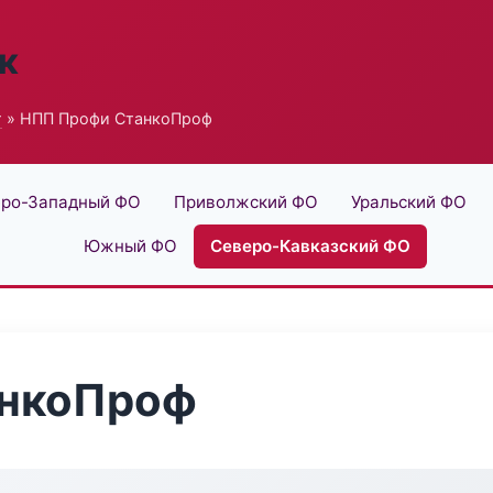
к
г
» НПП Профи СтанкоПроф
ро-Западный ФО
Приволжский ФО
Уральский ФО
Южный ФО
Северо-Кавказский ФО
анкоПроф