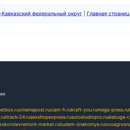
-Кавказский федеральный округ
|
Главная страниц
сии
eetbox.ru
cinemapost.ru
ciam-fr.ru
kraft-you.ru
mega-press.ru
.ru
itrack-24.ru
sexshopexpress.ru
autostudiopro.ru
alabuga-ci
ru
korolevremont-market.ru
budem-znakomye.ru
oooagrosna