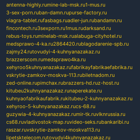
antenna-highly.ru
mine-lab-msk.ru
1-mus.ru
3-sex-porn.ru
ban-damn.ru
purse-factory.ru
viagra-tablet.ru
fasbags.ru
adler-jun.ru
bandamn.ru
fincontech.ru
3sexporn.ru
1mus.ru
darksand.ru
rebus-toys.ru
minelab-msk.ru
alabuga-cityhotel.ru
medsprawo-4-ka.ru
2864420.ru
blagodarenie-spb.ru
zajmy24.ru
tovudyi-4-kuhnyanazakaz.ru
brazzerscom.ru
medsprawo4ka.ru
xehyroo5kuhnyanazakaz.ru
fabrikayfabrikaefabrika.ru
vskrytie-zamkov-moskva-113.ru
biletnadom.ru
zed-online.ru
pimchax.ru
brazzers-hd.ru
z-host.ru
kitubeu2kuhnyanazakaz.ru
naperekate.ru
kuhnyaofabrikaufabrik.ru
kitubeu-2-kuhnyanazakaz.ru
xehyroo-5-kuhnyanazakaz.ru
cs-68.ru
guzywia-4-kuhnyanazakaz.ru
mir-tk.ru
vlknrussia.ru
cs68.ru
vladivostok-map.ru
video-seks.ru
bankaribi.ru
raszar.ru
vskrytie-zamkov-moskva113.ru
lipetsktelecom.ru
tovudyi4kuhnyanazakaz.ru