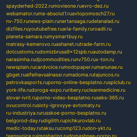
spayderhed-2022.ru
movieone.ru
evro-dez.ru
webamator.ru
ma-absolut1.ru
avtopomosch27.ru
nv-750.ru
news-plain.ru
nertansaga.ru
delanalad.ru
dizfiles.ru
youtubefree.ru
aria-family.ru
roadli.ru
planeta-samara.ru
mysmartbuy.ru
matrasy-kemerovo.ru
ashanet.ru
trade-farm.ru
dotcustoms.ru
domizbrusa9x12spb.ru
autodamp.ru
narasimha.ru
djcommodities.ru
nv750.ru
x-ton.ru
newsplain.ru
cardvoice.ru
modopaper.ru
manunae.ru
gbget.ru
alfeihavsalnassr.ru
madoma.ru
tajuncos.ru
petrovkasports.ru
porno-online-besplatno.ru
splclub.ru
york-life.ru
doroga-expo.ru
ribery.ru
cleanmedicine.ru
slovar-ivrit.ru
porno-video-besplatno.ru
seks-365.ru
ovucontrol.ru
sloty-igrovyye-avtomaty.ru
ru-industriya.ru
russkoe-porno-besplatno.ru
belgorod-day.ru
digilith.ru
pichkurovlab.ru
medic-today.ru
taksu.ru
comp123.ru
don-ykt.ru
teensvoice.ru
imgsharing.ru
domashnee-porno.ru