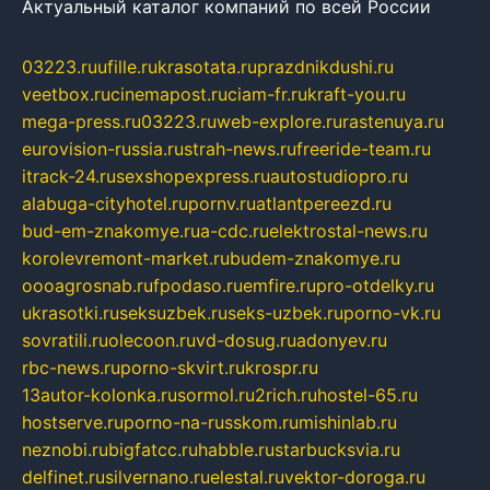
Актуальный каталог компаний по всей России
03223.ru
ufille.ru
krasotata.ru
prazdnikdushi.ru
veetbox.ru
cinemapost.ru
ciam-fr.ru
kraft-you.ru
mega-press.ru
03223.ru
web-explore.ru
rastenuya.ru
eurovision-russia.ru
strah-news.ru
freeride-team.ru
itrack-24.ru
sexshopexpress.ru
autostudiopro.ru
alabuga-cityhotel.ru
pornv.ru
atlantpereezd.ru
bud-em-znakomye.ru
a-cdc.ru
elektrostal-news.ru
korolevremont-market.ru
budem-znakomye.ru
oooagrosnab.ru
fpodaso.ru
emfire.ru
pro-otdelky.ru
ukrasotki.ru
seksuzbek.ru
seks-uzbek.ru
porno-vk.ru
sovratili.ru
olecoon.ru
vd-dosug.ru
adonyev.ru
rbc-news.ru
porno-skvirt.ru
krospr.ru
13autor-kolonka.ru
sormol.ru
2rich.ru
hostel-65.ru
hostserve.ru
porno-na-russkom.ru
mishinlab.ru
neznobi.ru
bigfatcc.ru
habble.ru
starbucksvia.ru
delfinet.ru
silvernano.ru
elestal.ru
vektor-doroga.ru