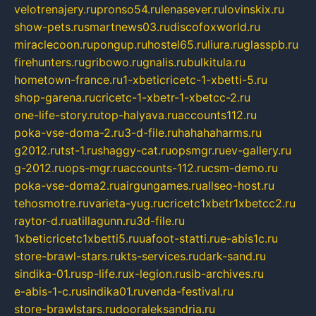
velotrenajery.ru
pronso54.ru
lenasever.ru
lovinskix.ru
show-pets.ru
smartnews03.ru
discofoxworld.ru
miraclecoon.ru
pongup.ru
hostel65.ru
liura.ru
glasspb.ru
firehunters.ru
gribowo.ru
gnalis.ru
bulkitula.ru
hometown-france.ru
1-xbeticricetc-1-xbetti-5.ru
shop-garena.ru
cricetc-1-xbetr-1-xbetcc-2.ru
one-life-story.ru
top-halyava.ru
accounts112.ru
poka-vse-doma-2.ru
3-d-file.ru
hahahaharms.ru
g2012.ru
tst-1.ru
shaggy-cat.ru
opsmgr.ru
ev-gallery.ru
g-2012.ru
ops-mgr.ru
accounts-112.ru
csm-demo.ru
poka-vse-doma2.ru
airgungames.ru
allseo-host.ru
tehosmotre.ru
varieta-yug.ru
cricetc1xbetr1xbetcc2.ru
raytor-d.ru
atillagunn.ru
3d-file.ru
1xbeticricetc1xbetti5.ru
uafoot-statti.ru
e-abis1c.ru
store-brawl-stars.ru
kts-services.ru
dark-sand.ru
sindika-01.ru
sp-life.ru
x-legion.ru
sib-archives.ru
e-abis-1-c.ru
sindika01.ru
venda-festival.ru
store-brawlstars.ru
dooraleksandria.ru