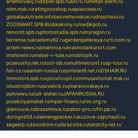
artemovskij.ru
dopler.spb.ru
aid70.ru
metall-perm.ru
ndm.msk.ru
ratingzooshop.ru
apiaccess.ru
globalautotrade.info
bezverhovskoe.ru
drsschool.ru
ZOOSMART.SPB.RU
dalakony.ru
medikijob.ru
remontt.spb.ru
photostudia.spb.ru
myragon.ru
terramia.ru
academy62.ru
gardengallereya.ru
rti.com.ru
artem-news.ru
biserinca.ru
krasnodarkurort.com
imshowtv.ru
mebel-v-tule.ru
mobtopik.ru
pcsecurity.net.ru
tool-sib.ru
multimetrunit.ru
sp-tour.ru
fan-cs.ru
santeh-russia.ru
symbian9.net.ru
DSHAIR.RU
tmmotors.spb.ru
xjocuricopii.com
musavtomat.msk.ru
obustrojdom.ru
sovetcik.ru
ybaranovskaya.ru
ppknews.ru
cult-alshei.ru
JAPANRUSSIA.RU
proekciyamebel.ru
imper-finans.ru
rim.org.ru
glamourai.ru
brassminus.ru
zabor-pro.ru
ftn.pp.ru
dorogoe58.ru
laimengpacker.ru
kuzova-zapchasti.ru
sageerp.ru
taxodrom.ru
dsrazvitie.ru
hardcity.net.ru
ratinghomegames.ru
topservice25.ru
gubernyan.ru