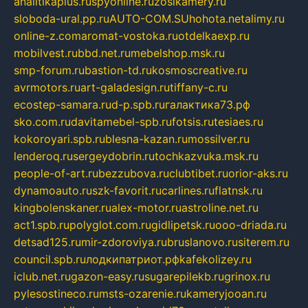
analitikaplus.ru
spyonline.ru
zosikamery.ru
sloboda-ural.pp.ru
AUTO-COM.SU
hohota.net
alimy.ru
online-z.com
aromat-vostoka.ru
otdelkaexp.ru
mobilvest.ru
bbd.net.ru
mebelshop.msk.ru
smp-forum.ru
bastion-td.ru
kosmoscreative.ru
avrmotors.ru
art-galadesign.ru
tiffany-c.ru
ecostep-samara.ru
d-p.spb.ru
галактика73.рф
sko.com.ru
davitamebel-spb.ru
fotsis.ru
tesiaes.ru
kokoroyari.spb.ru
blesna-kazan.ru
mossilver.ru
lenderoq.ru
sergeydobrin.ru
tochkazvuka.msk.ru
people-of-art.ru
bezzubova.ru
clubtibet.ru
orior-aks.ru
dynamoauto.ru
szk-favorit.ru
carlines.ru
flatnsk.ru
kingbolenskaner.ru
alex-motor.ru
astroline.net.ru
act1.spb.ru
polyglot.com.ru
gidlipetsk.ru
ooo-driada.ru
detsad125.ru
mir-zdoroviya.ru
bruslanovo.ru
siterem.ru
council.spb.ru
лодкипатриот.рф
kafekolizey.ru
iclub.net.ru
gazon-easy.ru
sugarepilekb.ru
grinox.ru
pylesostineco.ru
msts-ozarenie.ru
kameryjooan.ru