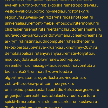
eva-elfie.ru
foto-tur.ru
biz-doska.ru
metropoltravel.ru
veslo-i-yakor.ru
borodino-media.ru
rostotsky.ru
regionufa.ru
weiss-bet.ru
zaryna.ru
casinotablet.ru
universalia.ru
remont-mebeli-moscow.ru
termomur.ru
clubfisher.ru
remstirufa.ru
erdamchi.ru
doramamama.ru
muraviovka-park.ru
worldofwoman.ru
clean-dreams.ru
arkrym.ru
kristinita.ru
dircomputer.ru
healthenter.ru
textexperts.ru
pivnaya-kruzhka.ru
kinofilmy-2021.ru
demolalapaluza.ru
tanyavanya.ru
remstir-tolyatti.ru
msdip.ru
jdol.ru
sokolovr.ru
newtech-spb.ru
rezemkleim.ru
massage-tai.ru
seonub.ru
zvonitut.ru
biolisichka24.ru
mncraft-download.ru
algoritm-sistema.ru
godflesh.ru
ru-industria.ru
zebra-tlt.ru
okna-proficom.ru
erynok.ru
onlinekinospace.ru
startupstudio-fefu.ru
zarges-ru.ru
gegenjustizunrecht.ru
autobalashov.ru
utrovortu.ru
spiski-firm.ru
elara-m.ru
kinomusorka.ru
mkcslava.ru
2bets.ru
vintovoykompressor.ru