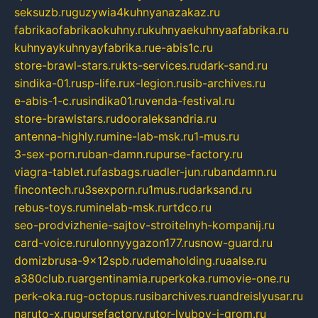
seksuzb.ru
guzywia4kuhnyanazakaz.ru
fabrikaofabrikaokuhny.ru
kuhnyaekuhnyaafabrika.ru
kuhnyaykuhnyayfabrika.ru
e-abis1c.ru
store-brawl-stars.ru
kts-services.ru
dark-sand.ru
sindika-01.ru
sp-life.ru
x-legion.ru
sib-archives.ru
e-abis-1-c.ru
sindika01.ru
venda-festival.ru
store-brawlstars.ru
dooraleksandria.ru
antenna-highly.ru
mine-lab-msk.ru
1-mus.ru
3-sex-porn.ru
ban-damn.ru
purse-factory.ru
viagra-tablet.ru
fasbags.ru
adler-jun.ru
bandamn.ru
fincontech.ru
3sexporn.ru
1mus.ru
darksand.ru
rebus-toys.ru
minelab-msk.ru
rtdco.ru
seo-prodvizhenie-sajtov-stroitelnyh-kompanij.ru
card-voice.ru
rulonnyygazon177.ru
snow-guard.ru
domizbrusa-9x12spb.ru
demaholding.ru
aalse.ru
a380club.ru
argentinamia.ru
perkoka.ru
movie-one.ru
perk-oka.ru
g-octopus.ru
sibarchives.ru
andreislyusar.ru
naruto-x.ru
pursefactory.ru
tor-lyubov-i-grom.ru