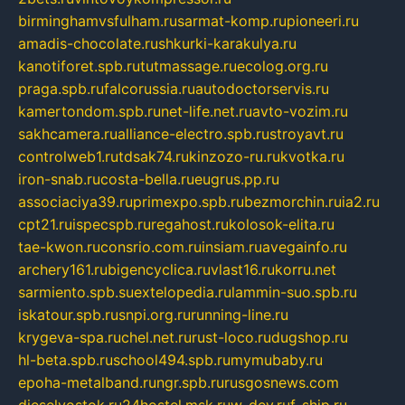
birminghamvsfulham.ru
sarmat-komp.ru
pioneeri.ru
amadis-chocolate.ru
shkurki-karakulya.ru
kanotiforet.spb.ru
tutmassage.ru
ecolog.org.ru
praga.spb.ru
falcorussia.ru
autodoctorservis.ru
kamertondom.spb.ru
net-life.net.ru
avto-vozim.ru
sakhcamera.ru
alliance-electro.spb.ru
stroyavt.ru
controlweb1.ru
tdsak74.ru
kinzozo-ru.ru
kvotka.ru
iron-snab.ru
costa-bella.ru
eugrus.pp.ru
associaciya39.ru
primexpo.spb.ru
bezmorchin.ru
ia2.ru
cpt21.ru
ispecspb.ru
regahost.ru
kolosok-elita.ru
tae-kwon.ru
consrio.com.ru
insiam.ru
avegainfo.ru
archery161.ru
bigencyclica.ru
vlast16.ru
korru.net
sarmiento.spb.su
extelopedia.ru
lammin-suo.spb.ru
iskatour.spb.ru
snpi.org.ru
running-line.ru
krygeva-spa.ru
chel.net.ru
rust-loco.ru
dugshop.ru
hl-beta.spb.ru
school494.spb.ru
mymubaby.ru
epoha-metalband.ru
ngr.spb.ru
rusgosnews.com
dieselvostok.ru
24hostel.msk.ru
w-dev.ru
f-ship.ru