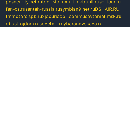
pcsecurity.net.ru
tool-sib.ru
multimetrunit.ru
sp-tour.ru
fan-cs.ru
santeh-russia.ru
symbian9.net.ru
DSHAIR.RU
tmmotors.spb.ru
xjocuricopii.com
musavtomat.msk.ru
obustrojdom.ru
sovetcik.ru
ybaranovskaya.ru
ppknews.ru
cult-alshei.ru
JAPANRUSSIA.RU
proekciyamebel.ru
imper-finans.ru
rim.org.ru
glamourai.ru
brassminus.ru
zabor-pro.ru
ftn.pp.ru
dorogoe58.ru
laimengpacker.ru
kuzova-zapchasti.ru
sageerp.ru
taxodrom.ru
dsrazvitie.ru
hardcity.net.ru
ratinghomegames.ru
topservice25.ru
gubernyan.ru
gtglasslined.ru
ii4.ru
tssport.spb.ru
andorra24.com
blackwallstreet.ru
oboimos.ru
optim-doors.com.ru
ikuch.ru
nycr.org.ru
npa21.ru
vremya-ch.spb.ru
desert000.ru
ivtorgi.ru
ifiori.ru
catalog-statei.ru
dcv.org.ru
spetsmaster174.ru
ipkameryhiseeu.ru
dum26.ru
ruspol.spb.ru
fr-opendp.ru
kam-solnyshko.ru
cheyenne-arapaho.ru
sevzapmetal.spb.ru
ted-lapidus.spb.ru
parasite-eliminator.ru