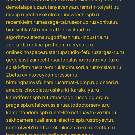
demolalapaluza.ru
tanyavanya.ru
remstir-tolyatti.ru
msdip.ru
jdol.ru
sokolovr.ru
newtech-spb.ru
rezemkleim.ru
massage-tai.ru
seonub.ru
zvonitut.ru
biolisichka24.ru
mncraft-download.ru
algoritm-sistema.ru
godflesh.ru
ru-industria.ru
zebra-tlt.ru
okna-proficom.ru
erynok.ru
onlinekinospace.ru
startupstudio-fefu.ru
zarges-ru.ru
gegenjustizunrecht.ru
autobalashov.ru
utrovortu.ru
spiski-firm.ru
elara-m.ru
kinomusorka.ru
mkcslava.ru
2bets.ru
vintovoykompressor.ru
birminghamvsfulham.ru
sarmat-komp.ru
pioneeri.ru
amadis-chocolate.ru
shkurki-karakulya.ru
kanotiforet.spb.ru
tutmassage.ru
ecolog.org.ru
praga.spb.ru
falcorussia.ru
autodoctorservis.ru
kamertondom.spb.ru
net-life.net.ru
avto-vozim.ru
sakhcamera.ru
alliance-electro.spb.ru
stroyavt.ru
controlweb1.ru
tdsak74.ru
kinzozo-ru.ru
kvotka.ru
iron-snab.ru
costa-bella.ru
eugrus.pp.ru