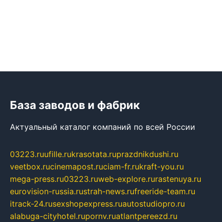
База заводов и фабрик
Актуальный каталог компаний по всей России
03223.ru
ufille.ru
krasotata.ru
prazdnikdushi.ru
veetbox.ru
cinemapost.ru
ciam-fr.ru
kraft-you.ru
mega-press.ru
03223.ru
web-explore.ru
rastenuya.ru
eurovision-russia.ru
strah-news.ru
freeride-team.ru
itrack-24.ru
sexshopexpress.ru
autostudiopro.ru
alabuga-cityhotel.ru
pornv.ru
atlantpereezd.ru