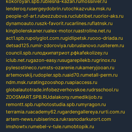
kokoroyari.spb.ru
blesna-kazan.ru
mossilver.ru
lenderoq.ru
sergeydobrin.ru
tochkazvuka.msk.ru
people-of-art.ru
bezzubova.ru
clubtibet.ru
orior-aks.ru
dynamoauto.ru
szk-favorit.ru
carlines.ru
flatnsk.ru
kingbolenskaner.ru
alex-motor.ru
astroline.net.ru
act1.spb.ru
polyglot.com.ru
gidlipetsk.ru
ooo-driada.ru
detsad125.ru
mir-zdoroviya.ru
bruslanovo.ru
siterem.ru
council.spb.ru
лодкипатриот.рф
kafekolizey.ru
iclub.net.ru
gazon-easy.ru
sugarepilekb.ru
grinox.ru
pylesostineco.ru
msts-ozarenie.ru
kameryjooan.ru
artemovskij.ru
dopler.spb.ru
aid70.ru
metall-perm.ru
ndm.msk.ru
ratingzooshop.ru
apiaccess.ru
globalautotrade.info
bezverhovskoe.ru
drsschool.ru
ZOOSMART.SPB.RU
dalakony.ru
medikijob.ru
remontt.spb.ru
photostudia.spb.ru
myragon.ru
terramia.ru
academy62.ru
gardengallereya.ru
rti.com.ru
artem-news.ru
biserinca.ru
krasnodarkurort.com
imshowtv.ru
mebel-v-tule.ru
mobtopik.ru