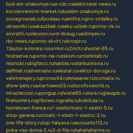
bud-em-znakomye.ru
a-cdc.ru
elektrostal-news.ru
korolevremont-market.ru
budem-znakomye.ru
oooagrosnab.ru
fpodaso.ru
emfire.ru
pro-otdelky.ru
ukrasotki.ru
seksuzbek.ru
seks-uzbek.ru
porno-vk.ru
sovratili.ru
olecoon.ru
vd-dosug.ru
adonyev.ru
rbc-news.ru
porno-skvirt.ru
krospr.ru
13autor-kolonka.ru
sormol.ru
2rich.ru
hostel-65.ru
hostserve.ru
porno-na-russkom.ru
mishinlab.ru
neznobi.ru
bigfatcc.ru
habble.ru
starbucksvia.ru
delfinet.ru
silvernano.ru
elestal.ru
vektor-doroga.ru
velotrenajery.ru
pronso54.ru
lenasever.ru
lovinskix.ru
show-pets.ru
smartnews03.ru
discofoxworld.ru
miraclecoon.ru
pongup.ru
hostel65.ru
liura.ru
glasspb.ru
firehunters.ru
gribowo.ru
gnalis.ru
bulkitula.ru
hometown-france.ru
1-xbeticricetc-1-xbetti-5.ru
shop-garena.ru
cricetc-1-xbetr-1-xbetcc-2.ru
one-life-story.ru
top-halyava.ru
accounts112.ru
poka-vse-doma-2.ru
3-d-file.ru
hahahaharms.ru