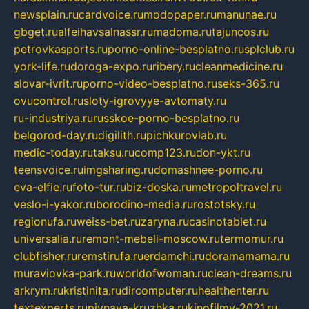
newsplain.ru
cardvoice.ru
modopaper.ru
manunae.ru
gbget.ru
alfeihavsalnassr.ru
madoma.ru
tajuncos.ru
petrovkasports.ru
porno-online-besplatno.ru
splclub.ru
york-life.ru
doroga-expo.ru
ribery.ru
cleanmedicine.ru
slovar-ivrit.ru
porno-video-besplatno.ru
seks-365.ru
ovucontrol.ru
sloty-igrovyye-avtomaty.ru
ru-industriya.ru
russkoe-porno-besplatno.ru
belgorod-day.ru
digilith.ru
pichkurovlab.ru
medic-today.ru
taksu.ru
comp123.ru
don-ykt.ru
teensvoice.ru
imgsharing.ru
domashnee-porno.ru
eva-elfie.ru
foto-tur.ru
biz-doska.ru
metropoltravel.ru
veslo-i-yakor.ru
borodino-media.ru
rostotsky.ru
regionufa.ru
weiss-bet.ru
zaryna.ru
casinotablet.ru
universalia.ru
remont-mebeli-moscow.ru
termomur.ru
clubfisher.ru
remstirufa.ru
erdamchi.ru
doramamama.ru
muraviovka-park.ru
worldofwoman.ru
clean-dreams.ru
arkrym.ru
kristinita.ru
dircomputer.ru
healthenter.ru
textexperts.ru
pivnaya-kruzhka.ru
kinofilmy-2021.ru