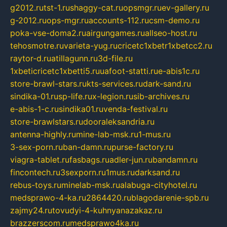
g2012.ru
tst-1.ru
shaggy-cat.ru
opsmgr.ru
ev-gallery.ru
g-2012.ru
ops-mgr.ru
accounts-112.ru
csm-demo.ru
poka-vse-doma2.ru
airgungames.ru
allseo-host.ru
tehosmotre.ru
varieta-yug.ru
cricetc1xbetr1xbetcc2.ru
raytor-d.ru
atillagunn.ru
3d-file.ru
1xbeticricetc1xbetti5.ru
uafoot-statti.ru
e-abis1c.ru
store-brawl-stars.ru
kts-services.ru
dark-sand.ru
sindika-01.ru
sp-life.ru
x-legion.ru
sib-archives.ru
e-abis-1-c.ru
sindika01.ru
venda-festival.ru
store-brawlstars.ru
dooraleksandria.ru
antenna-highly.ru
mine-lab-msk.ru
1-mus.ru
3-sex-porn.ru
ban-damn.ru
purse-factory.ru
viagra-tablet.ru
fasbags.ru
adler-jun.ru
bandamn.ru
fincontech.ru
3sexporn.ru
1mus.ru
darksand.ru
rebus-toys.ru
minelab-msk.ru
alabuga-cityhotel.ru
medsprawo-4-ka.ru
2864420.ru
blagodarenie-spb.ru
zajmy24.ru
tovudyi-4-kuhnyanazakaz.ru
brazzerscom.ru
medsprawo4ka.ru