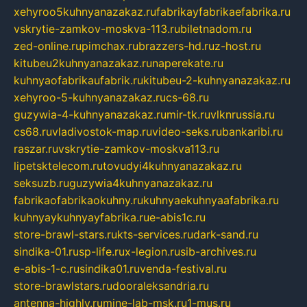
xehyroo5kuhnyanazakaz.ru
fabrikayfabrikaefabrika.ru
vskrytie-zamkov-moskva-113.ru
biletnadom.ru
zed-online.ru
pimchax.ru
brazzers-hd.ru
z-host.ru
kitubeu2kuhnyanazakaz.ru
naperekate.ru
kuhnyaofabrikaufabrik.ru
kitubeu-2-kuhnyanazakaz.ru
xehyroo-5-kuhnyanazakaz.ru
cs-68.ru
guzywia-4-kuhnyanazakaz.ru
mir-tk.ru
vlknrussia.ru
cs68.ru
vladivostok-map.ru
video-seks.ru
bankaribi.ru
raszar.ru
vskrytie-zamkov-moskva113.ru
lipetsktelecom.ru
tovudyi4kuhnyanazakaz.ru
seksuzb.ru
guzywia4kuhnyanazakaz.ru
fabrikaofabrikaokuhny.ru
kuhnyaekuhnyaafabrika.ru
kuhnyaykuhnyayfabrika.ru
e-abis1c.ru
store-brawl-stars.ru
kts-services.ru
dark-sand.ru
sindika-01.ru
sp-life.ru
x-legion.ru
sib-archives.ru
e-abis-1-c.ru
sindika01.ru
venda-festival.ru
store-brawlstars.ru
dooraleksandria.ru
antenna-highly.ru
mine-lab-msk.ru
1-mus.ru