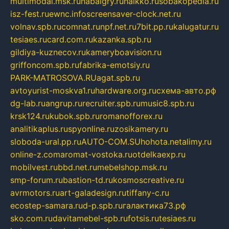
multimodal.msk.ru
habaigry.ru
haikko.ru
sobakopedia.ru
isz-fest.ru
ewnc.info
screensaver-clock.net.ru
volnav.spb.ru
comnat.ru
npf.net.ru
7bit.pp.ru
kalugatur.ru
tesiaes.ru
card.com.ru
kazanka.spb.ru
gildiya-kuznecov.ru
kameryboavision.ru
griffoncom.spb.ru
fabrika-emotsiy.ru
PARK-MATROSOVA.RU
agat.spb.ru
avtoyurist-moskva1.ru
hardware.org.ru
схема-авто.рф
dg-lab.ru
angrup.ru
recruiter.spb.ru
music8.spb.ru
krsk124.ru
kubok.spb.ru
romanofforex.ru
analitikaplus.ru
spyonline.ru
zosikamery.ru
sloboda-ural.pp.ru
AUTO-COM.SU
hohota.net
alimy.ru
online-z.com
aromat-vostoka.ru
otdelkaexp.ru
mobilvest.ru
bbd.net.ru
mebelshop.msk.ru
smp-forum.ru
bastion-td.ru
kosmoscreative.ru
avrmotors.ru
art-galadesign.ru
tiffany-c.ru
ecostep-samara.ru
d-p.spb.ru
галактика73.рф
sko.com.ru
davitamebel-spb.ru
fotsis.ru
tesiaes.ru