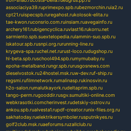
associaciya39.ru
primexpo.spb.ru
bezmorchin.ru
ia2.ru
cpt21.ru
ispecspb.ru
regahost.ru
kolosok-elita.ru
tae-kwon.ru
consrio.com.ru
insiam.ru
avegainfo.ru
archery161.ru
bigencyclica.ru
vlast16.ru
korru.net
sarmiento.spb.su
extelopedia.ru
lammin-suo.spb.ru
iskatour.spb.ru
snpi.org.ru
running-line.ru
krygeva-spa.ru
chel.net.ru
rust-loco.ru
dugshop.ru
hl-beta.spb.ru
school494.spb.ru
mymubaby.ru
epoha-metalband.ru
ngr.spb.ru
rusgosnews.com
dieselvostok.ru
24hostel.msk.ru
w-dev.ru
f-ship.ru
regsmi.ru
filmnetwork.ru
malinasp.ru
kinosvin.ru
h2o-salon.ru
malutkayork.ru
deltaprim.spb.ru
tango-perm.ru
gooddir.ru
sgv.su
multiki-online.com
webkrasotki.com
cherinvest.ru
detskiy-ostrov.ru
ankou.spb.ru
alvesta1.ru
pdf-creator.ru
nix-files.org.ru
sakhatoday.ru
elektrikersymboler.ru
sputnikyes.ru
golf2club.msk.ru
aeforums.ru
zallclub.ru