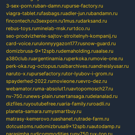
3-sex-porn.ru
ban-damn.ru
purse-factory.ru
viagra-tablet.ru
fasbags.ru
adler-jun.ru
bandamn.ru
fincontech.ru
3sexporn.ru
1mus.ru
darksand.ru
rebus-toys.ru
minelab-msk.ru
rtdco.ru
seo-prodvizhenie-sajtov-stroitelnyh-kompanij.ru
card-voice.ru
rulonnyygazon177.ru
snow-guard.ru
domizbrusa-9x12spb.ru
demaholding.ru
aalse.ru
a380club.ru
argentinamia.ru
perkoka.ru
movie-one.ru
perk-oka.ru
g-octopus.ru
sibarchives.ru
andreislyusar.ru
naruto-x.ru
pursefactory.ru
tor-lyubov-i-grom.ru
spayderhed-2022.ru
movieone.ru
evro-dez.ru
webamator.ru
ma-absolut1.ru
avtopomosch27.ru
nv-750.ru
news-plain.ru
nertansaga.ru
delanalad.ru
dizfiles.ru
youtubefree.ru
aria-family.ru
roadli.ru
planeta-samara.ru
mysmartbuy.ru
matrasy-kemerovo.ru
ashanet.ru
trade-farm.ru
dotcustoms.ru
domizbrusa9x12spb.ru
autodamp.ru
narasimha.ru
djcommodities.ru
nv750.ru
x-ton.ru