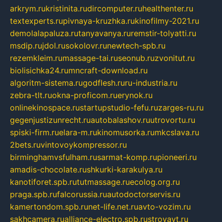
arkrym.ru
kristinita.ru
dircomputer.ru
healthenter.ru
textexperts.ru
pivnaya-kruzhka.ru
kinofilmy-2021.ru
demolalapaluza.ru
tanyavanya.ru
remstir-tolyatti.ru
msdip.ru
jdol.ru
sokolovr.ru
newtech-spb.ru
rezemkleim.ru
massage-tai.ru
seonub.ru
zvonitut.ru
biolisichka24.ru
mncraft-download.ru
algoritm-sistema.ru
godflesh.ru
ru-industria.ru
zebra-tlt.ru
okna-proficom.ru
erynok.ru
onlinekinospace.ru
startupstudio-fefu.ru
zarges-ru.ru
gegenjustizunrecht.ru
autobalashov.ru
utrovortu.ru
spiski-firm.ru
elara-m.ru
kinomusorka.ru
mkcslava.ru
2bets.ru
vintovoykompressor.ru
birminghamvsfulham.ru
sarmat-komp.ru
pioneeri.ru
amadis-chocolate.ru
shkurki-karakulya.ru
kanotiforet.spb.ru
tutmassage.ru
ecolog.org.ru
praga.spb.ru
falcorussia.ru
autodoctorservis.ru
kamertondom.spb.ru
net-life.net.ru
avto-vozim.ru
sakhcamera.ru
alliance-electro.spb.ru
stroyavt.ru