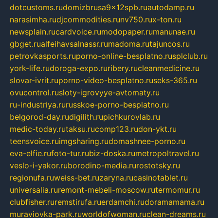
dotcustoms.ru
domizbrusa9x12spb.ru
autodamp.ru
narasimha.ru
djcommodities.ru
nv750.ru
x-ton.ru
newsplain.ru
cardvoice.ru
modopaper.ru
manunae.ru
gbget.ru
alfeihavsalnassr.ru
madoma.ru
tajuncos.ru
petrovkasports.ru
porno-online-besplatno.ru
splclub.ru
york-life.ru
doroga-expo.ru
ribery.ru
cleanmedicine.ru
slovar-ivrit.ru
porno-video-besplatno.ru
seks-365.ru
ovucontrol.ru
sloty-igrovyye-avtomaty.ru
ru-industriya.ru
russkoe-porno-besplatno.ru
belgorod-day.ru
digilith.ru
pichkurovlab.ru
medic-today.ru
taksu.ru
comp123.ru
don-ykt.ru
teensvoice.ru
imgsharing.ru
domashnee-porno.ru
eva-elfie.ru
foto-tur.ru
biz-doska.ru
metropoltravel.ru
veslo-i-yakor.ru
borodino-media.ru
rostotsky.ru
regionufa.ru
weiss-bet.ru
zaryna.ru
casinotablet.ru
universalia.ru
remont-mebeli-moscow.ru
termomur.ru
clubfisher.ru
remstirufa.ru
erdamchi.ru
doramamama.ru
muraviovka-park.ru
worldofwoman.ru
clean-dreams.ru