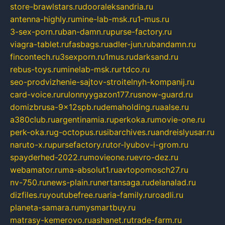
store-brawlstars.ru
dooraleksandria.ru
antenna-highly.ru
mine-lab-msk.ru
1-mus.ru
3-sex-porn.ru
ban-damn.ru
purse-factory.ru
viagra-tablet.ru
fasbags.ru
adler-jun.ru
bandamn.ru
fincontech.ru
3sexporn.ru
1mus.ru
darksand.ru
rebus-toys.ru
minelab-msk.ru
rtdco.ru
seo-prodvizhenie-sajtov-stroitelnyh-kompanij.ru
card-voice.ru
rulonnyygazon177.ru
snow-guard.ru
domizbrusa-9x12spb.ru
demaholding.ru
aalse.ru
a380club.ru
argentinamia.ru
perkoka.ru
movie-one.ru
perk-oka.ru
g-octopus.ru
sibarchives.ru
andreislyusar.ru
naruto-x.ru
pursefactory.ru
tor-lyubov-i-grom.ru
spayderhed-2022.ru
movieone.ru
evro-dez.ru
webamator.ru
ma-absolut1.ru
avtopomosch27.ru
nv-750.ru
news-plain.ru
nertansaga.ru
delanalad.ru
dizfiles.ru
youtubefree.ru
aria-family.ru
roadli.ru
planeta-samara.ru
mysmartbuy.ru
matrasy-kemerovo.ru
ashanet.ru
trade-farm.ru