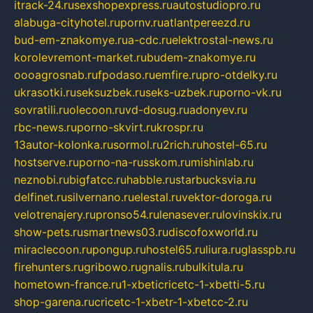
itrack-24.ru
sexshopexpress.ru
autostudiopro.ru
alabuga-cityhotel.ru
pornv.ru
atlantpereezd.ru
bud-em-znakomye.ru
a-cdc.ru
elektrostal-news.ru
korolevremont-market.ru
budem-znakomye.ru
oooagrosnab.ru
fpodaso.ru
emfire.ru
pro-otdelky.ru
ukrasotki.ru
seksuzbek.ru
seks-uzbek.ru
porno-vk.ru
sovratili.ru
olecoon.ru
vd-dosug.ru
adonyev.ru
rbc-news.ru
porno-skvirt.ru
krospr.ru
13autor-kolonka.ru
sormol.ru
2rich.ru
hostel-65.ru
hostserve.ru
porno-na-russkom.ru
mishinlab.ru
neznobi.ru
bigfatcc.ru
habble.ru
starbucksvia.ru
delfinet.ru
silvernano.ru
elestal.ru
vektor-doroga.ru
velotrenajery.ru
pronso54.ru
lenasever.ru
lovinskix.ru
show-pets.ru
smartnews03.ru
discofoxworld.ru
miraclecoon.ru
pongup.ru
hostel65.ru
liura.ru
glasspb.ru
firehunters.ru
gribowo.ru
gnalis.ru
bulkitula.ru
hometown-france.ru
1-xbeticricetc-1-xbetti-5.ru
shop-garena.ru
cricetc-1-xbetr-1-xbetcc-2.ru