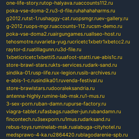
one-life-story.ru
top-halyava.ru
accounts112.ru
poka-vse-doma-2.ru
3-d-file.ru
hahahaharms.ru
g2012.ru
tst-1.ru
shaggy-cat.ru
opsmgr.ru
ev-gallery.ru
g-2012.ru
ops-mgr.ru
accounts-112.ru
csm-demo.ru
poka-vse-doma2.ru
airgungames.ru
allseo-host.ru
tehosmotre.ru
varieta-yug.ru
cricetc1xbetr1xbetcc2.ru
raytor-d.ru
atillagunn.ru
3d-file.ru
1xbeticricetc1xbetti5.ru
uafoot-statti.ru
e-abis1c.ru
store-brawl-stars.ru
kts-services.ru
dark-sand.ru
sindika-01.ru
sp-life.ru
x-legion.ru
sib-archives.ru
e-abis-1-c.ru
sindika01.ru
venda-festival.ru
store-brawlstars.ru
dooraleksandria.ru
antenna-highly.ru
mine-lab-msk.ru
1-mus.ru
3-sex-porn.ru
ban-damn.ru
purse-factory.ru
viagra-tablet.ru
fasbags.ru
adler-jun.ru
bandamn.ru
fincontech.ru
3sexporn.ru
1mus.ru
darksand.ru
rebus-toys.ru
minelab-msk.ru
alabuga-cityhotel.ru
medsprawo-4-ka.ru
2864420.ru
blagodarenie-spb.ru