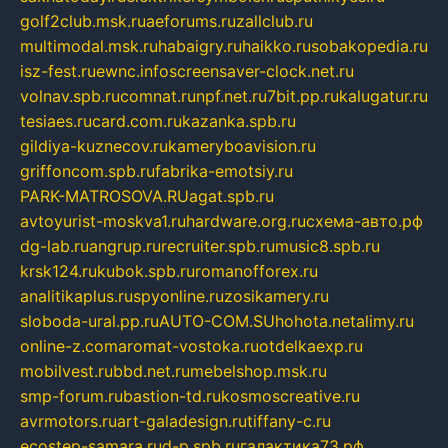
golf2club.msk.ru
aeforums.ru
zallclub.ru
multimodal.msk.ru
habaigry.ru
haikko.ru
sobakopedia.ru
isz-fest.ru
ewnc.info
screensaver-clock.net.ru
volnav.spb.ru
comnat.ru
npf.net.ru
7bit.pp.ru
kalugatur.ru
tesiaes.ru
card.com.ru
kazanka.spb.ru
gildiya-kuznecov.ru
kameryboavision.ru
griffoncom.spb.ru
fabrika-emotsiy.ru
PARK-MATROSOVA.RU
agat.spb.ru
avtoyurist-moskva1.ru
hardware.org.ru
схема-авто.рф
dg-lab.ru
angrup.ru
recruiter.spb.ru
music8.spb.ru
krsk124.ru
kubok.spb.ru
romanofforex.ru
analitikaplus.ru
spyonline.ru
zosikamery.ru
sloboda-ural.pp.ru
AUTO-COM.SU
hohota.net
alimy.ru
online-z.com
aromat-vostoka.ru
otdelkaexp.ru
mobilvest.ru
bbd.net.ru
mebelshop.msk.ru
smp-forum.ru
bastion-td.ru
kosmoscreative.ru
avrmotors.ru
art-galadesign.ru
tiffany-c.ru
ecostep-samara.ru
d-p.spb.ru
галактика73.рф