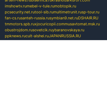
artem-news.ru
biserinca.ru
krasnodarkurort.com
imshowtv.ru
mebel-v-tule.ru
mobtopik.ru
pcsecurity.net.ru
tool-sib.ru
multimetrunit.ru
sp-tour.ru
fan-cs.ru
santeh-russia.ru
symbian9.net.ru
DSHAIR.RU
tmmotors.spb.ru
xjocuricopii.com
musavtomat.msk.ru
obustrojdom.ru
sovetcik.ru
ybaranovskaya.ru
ppknews.ru
cult-alshei.ru
JAPANRUSSIA.RU
proekciyamebel.ru
imper-finans.ru
rim.org.ru
glamourai.ru
brassminus.ru
zabor-pro.ru
ftn.pp.ru
dorogoe58.ru
laimengpacker.ru
kuzova-zapchasti.ru
sageerp.ru
taxodrom.ru
dsrazvitie.ru
hardcity.net.ru
ratinghomegames.ru
topservice25.ru
gubernyan.ru
gtglasslined.ru
ii4.ru
tssport.spb.ru
andorra24.com
blackwallstreet.ru
oboimos.ru
optim-doors.com.ru
ikuch.ru
nycr.org.ru
npa21.ru
vremya-ch.spb.ru
desert000.ru
ivtorgi.ru
ifiori.ru
catalog-statei.ru
dcv.org.ru
spetsmaster174.ru
ipkameryhiseeu.ru
dum26.ru
ruspol.spb.ru
fr-opendp.ru
kam-solnyshko.ru