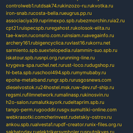
controlweb1.ru
tdsak74.ru
kinzozo-ru.ru
kvotka.ru
iron-snab.ru
costa-bella.ru
eugrus.pp.ru
associaciya39.ru
primexpo.spb.ru
bezmorchin.ru
ia2.ru
cpt21.ru
ispecspb.ru
regahost.ru
kolosok-elita.ru
tae-kwon.ru
consrio.com.ru
insiam.ru
avegainfo.ru
archery161.ru
bigencyclica.ru
vlast16.ru
korru.net
sarmiento.spb.su
extelopedia.ru
lammin-suo.spb.ru
iskatour.spb.ru
snpi.org.ru
running-line.ru
krygeva-spa.ru
chel.net.ru
rust-loco.ru
dugshop.ru
hl-beta.spb.ru
school494.spb.ru
mymubaby.ru
epoha-metalband.ru
ngr.spb.ru
rusgosnews.com
dieselvostok.ru
24hostel.msk.ru
w-dev.ru
f-ship.ru
regsmi.ru
filmnetwork.ru
malinasp.ru
kinosvin.ru
h2o-salon.ru
malutkayork.ru
deltaprim.spb.ru
tango-perm.ru
gooddir.ru
sgv.su
multiki-online.com
webkrasotki.com
cherinvest.ru
detskiy-ostrov.ru
ankou.spb.ru
alvesta1.ru
pdf-creator.ru
nix-files.org.ru
sakhatoday.ru
elektrikersymboler.ru
sputnikyes.ru