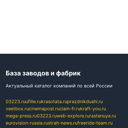
База заводов и фабрик
Актуальный каталог компаний по всей России
03223.ru
ufille.ru
krasotata.ru
prazdnikdushi.ru
veetbox.ru
cinemapost.ru
ciam-fr.ru
kraft-you.ru
mega-press.ru
03223.ru
web-explore.ru
rastenuya.ru
eurovision-russia.ru
strah-news.ru
freeride-team.ru