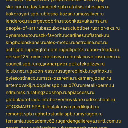
sko.com.ru
davitamebel-spb.ru
fotsis.ru
tesiaes.ru
kokoroyari.spb.ru
blesna-kazan.ru
mossilver.ru
lenderoq.ru
sergeydobrin.ru
tochkazvuka.msk.ru
people-of-art.ru
bezzubova.ru
clubtibet.ru
orior-aks.ru
dynamoauto.ru
szk-favorit.ru
carlines.ru
flatnsk.ru
kingbolenskaner.ru
alex-motor.ru
astroline.net.ru
act1.spb.ru
polyglot.com.ru
gidlipetsk.ru
ooo-driada.ru
detsad125.ru
mir-zdoroviya.ru
bruslanovo.ru
siterem.ru
council.spb.ru
лодкипатриот.рф
kafekolizey.ru
iclub.net.ru
gazon-easy.ru
sugarepilekb.ru
grinox.ru
pylesostineco.ru
msts-ozarenie.ru
kameryjooan.ru
artemovskij.ru
dopler.spb.ru
aid70.ru
metall-perm.ru
ndm.msk.ru
ratingzooshop.ru
apiaccess.ru
globalautotrade.info
bezverhovskoe.ru
drsschool.ru
ZOOSMART.SPB.RU
dalakony.ru
medikijob.ru
remontt.spb.ru
photostudia.spb.ru
myragon.ru
terramia.ru
academy62.ru
gardengallereya.ru
rti.com.ru