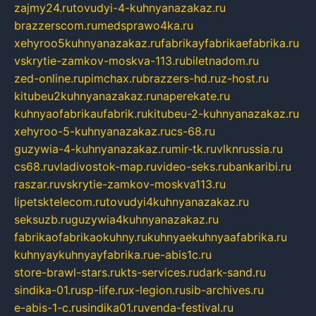
zajmy24.ru
tovudyi-4-kuhnyanazakaz.ru
brazzerscom.ru
medsprawo4ka.ru
xehyroo5kuhnyanazakaz.ru
fabrikayfabrikaefabrika.ru
vskrytie-zamkov-moskva-113.ru
biletnadom.ru
zed-online.ru
pimchax.ru
brazzers-hd.ru
z-host.ru
kitubeu2kuhnyanazakaz.ru
naperekate.ru
kuhnyaofabrikaufabrik.ru
kitubeu-2-kuhnyanazakaz.ru
xehyroo-5-kuhnyanazakaz.ru
cs-68.ru
guzywia-4-kuhnyanazakaz.ru
mir-tk.ru
vlknrussia.ru
cs68.ru
vladivostok-map.ru
video-seks.ru
bankaribi.ru
raszar.ru
vskrytie-zamkov-moskva113.ru
lipetsktelecom.ru
tovudyi4kuhnyanazakaz.ru
seksuzb.ru
guzywia4kuhnyanazakaz.ru
fabrikaofabrikaokuhny.ru
kuhnyaekuhnyaafabrika.ru
kuhnyaykuhnyayfabrika.ru
e-abis1c.ru
store-brawl-stars.ru
kts-services.ru
dark-sand.ru
sindika-01.ru
sp-life.ru
x-legion.ru
sib-archives.ru
e-abis-1-c.ru
sindika01.ru
venda-festival.ru