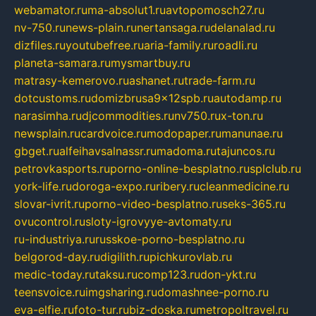
webamator.ru
ma-absolut1.ru
avtopomosch27.ru
nv-750.ru
news-plain.ru
nertansaga.ru
delanalad.ru
dizfiles.ru
youtubefree.ru
aria-family.ru
roadli.ru
planeta-samara.ru
mysmartbuy.ru
matrasy-kemerovo.ru
ashanet.ru
trade-farm.ru
dotcustoms.ru
domizbrusa9x12spb.ru
autodamp.ru
narasimha.ru
djcommodities.ru
nv750.ru
x-ton.ru
newsplain.ru
cardvoice.ru
modopaper.ru
manunae.ru
gbget.ru
alfeihavsalnassr.ru
madoma.ru
tajuncos.ru
petrovkasports.ru
porno-online-besplatno.ru
splclub.ru
york-life.ru
doroga-expo.ru
ribery.ru
cleanmedicine.ru
slovar-ivrit.ru
porno-video-besplatno.ru
seks-365.ru
ovucontrol.ru
sloty-igrovyye-avtomaty.ru
ru-industriya.ru
russkoe-porno-besplatno.ru
belgorod-day.ru
digilith.ru
pichkurovlab.ru
medic-today.ru
taksu.ru
comp123.ru
don-ykt.ru
teensvoice.ru
imgsharing.ru
domashnee-porno.ru
eva-elfie.ru
foto-tur.ru
biz-doska.ru
metropoltravel.ru