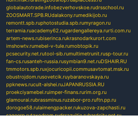
globalautotrade.info
bezverhovskoe.ru
drsschool.ru
ZOOSMART.SPB.RU
dalakony.ru
medikijob.ru
remontt.spb.ru
photostudia.spb.ru
myragon.ru
terramia.ru
academy62.ru
gardengallereya.ru
rti.com.ru
artem-news.ru
biserinca.ru
krasnodarkurort.com
imshowtv.ru
mebel-v-tule.ru
mobtopik.ru
pcsecurity.net.ru
tool-sib.ru
multimetrunit.ru
sp-tour.ru
fan-cs.ru
santeh-russia.ru
symbian9.net.ru
DSHAIR.RU
tmmotors.spb.ru
xjocuricopii.com
musavtomat.msk.ru
obustrojdom.ru
sovetcik.ru
ybaranovskaya.ru
ppknews.ru
cult-alshei.ru
JAPANRUSSIA.RU
proekciyamebel.ru
imper-finans.ru
rim.org.ru
glamourai.ru
brassminus.ru
zabor-pro.ru
ftn.pp.ru
dorogoe58.ru
laimengpacker.ru
kuzova-zapchasti.ru
sageerp.ru
taxodrom.ru
dsrazvitie.ru
hardcity.net.ru
ratinghomegames.ru
topservice25.ru
gubernyan.ru
gtglasslined.ru
ii4.ru
tssport.spb.ru
andorra24.com