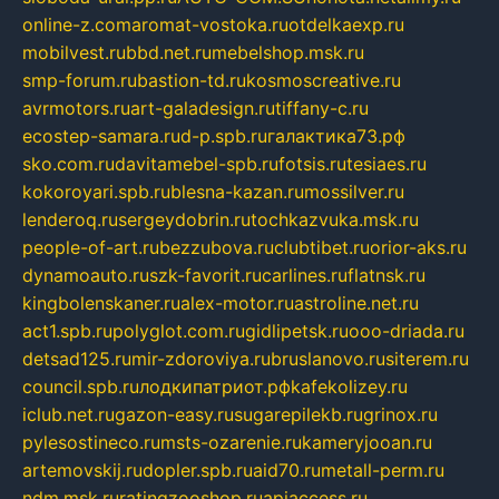
online-z.com
aromat-vostoka.ru
otdelkaexp.ru
mobilvest.ru
bbd.net.ru
mebelshop.msk.ru
smp-forum.ru
bastion-td.ru
kosmoscreative.ru
avrmotors.ru
art-galadesign.ru
tiffany-c.ru
ecostep-samara.ru
d-p.spb.ru
галактика73.рф
sko.com.ru
davitamebel-spb.ru
fotsis.ru
tesiaes.ru
kokoroyari.spb.ru
blesna-kazan.ru
mossilver.ru
lenderoq.ru
sergeydobrin.ru
tochkazvuka.msk.ru
people-of-art.ru
bezzubova.ru
clubtibet.ru
orior-aks.ru
dynamoauto.ru
szk-favorit.ru
carlines.ru
flatnsk.ru
kingbolenskaner.ru
alex-motor.ru
astroline.net.ru
act1.spb.ru
polyglot.com.ru
gidlipetsk.ru
ooo-driada.ru
detsad125.ru
mir-zdoroviya.ru
bruslanovo.ru
siterem.ru
council.spb.ru
лодкипатриот.рф
kafekolizey.ru
iclub.net.ru
gazon-easy.ru
sugarepilekb.ru
grinox.ru
pylesostineco.ru
msts-ozarenie.ru
kameryjooan.ru
artemovskij.ru
dopler.spb.ru
aid70.ru
metall-perm.ru
ndm.msk.ru
ratingzooshop.ru
apiaccess.ru