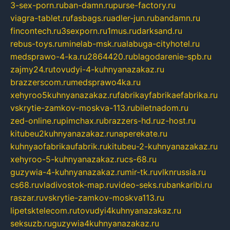
3-sex-porn.ru
ban-damn.ru
purse-factory.ru
viagra-tablet.ru
fasbags.ru
adler-jun.ru
bandamn.ru
fincontech.ru
3sexporn.ru
1mus.ru
darksand.ru
rebus-toys.ru
minelab-msk.ru
alabuga-cityhotel.ru
medsprawo-4-ka.ru
2864420.ru
blagodarenie-spb.ru
zajmy24.ru
tovudyi-4-kuhnyanazakaz.ru
brazzerscom.ru
medsprawo4ka.ru
xehyroo5kuhnyanazakaz.ru
fabrikayfabrikaefabrika.ru
vskrytie-zamkov-moskva-113.ru
biletnadom.ru
zed-online.ru
pimchax.ru
brazzers-hd.ru
z-host.ru
kitubeu2kuhnyanazakaz.ru
naperekate.ru
kuhnyaofabrikaufabrik.ru
kitubeu-2-kuhnyanazakaz.ru
xehyroo-5-kuhnyanazakaz.ru
cs-68.ru
guzywia-4-kuhnyanazakaz.ru
mir-tk.ru
vlknrussia.ru
cs68.ru
vladivostok-map.ru
video-seks.ru
bankaribi.ru
raszar.ru
vskrytie-zamkov-moskva113.ru
lipetsktelecom.ru
tovudyi4kuhnyanazakaz.ru
seksuzb.ru
guzywia4kuhnyanazakaz.ru