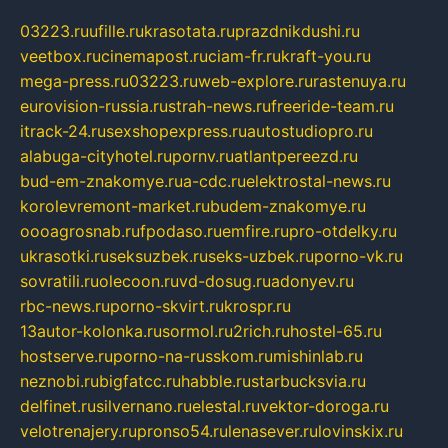
03223.ru
ufille.ru
krasotata.ru
prazdnikdushi.ru
veetbox.ru
cinemapost.ru
ciam-fr.ru
kraft-you.ru
mega-press.ru
03223.ru
web-explore.ru
rastenuya.ru
eurovision-russia.ru
strah-news.ru
freeride-team.ru
itrack-24.ru
sexshopexpress.ru
autostudiopro.ru
alabuga-cityhotel.ru
pornv.ru
atlantpereezd.ru
bud-em-znakomye.ru
a-cdc.ru
elektrostal-news.ru
korolevremont-market.ru
budem-znakomye.ru
oooagrosnab.ru
fpodaso.ru
emfire.ru
pro-otdelky.ru
ukrasotki.ru
seksuzbek.ru
seks-uzbek.ru
porno-vk.ru
sovratili.ru
olecoon.ru
vd-dosug.ru
adonyev.ru
rbc-news.ru
porno-skvirt.ru
krospr.ru
13autor-kolonka.ru
sormol.ru
2rich.ru
hostel-65.ru
hostserve.ru
porno-na-russkom.ru
mishinlab.ru
neznobi.ru
bigfatcc.ru
habble.ru
starbucksvia.ru
delfinet.ru
silvernano.ru
elestal.ru
vektor-doroga.ru
velotrenajery.ru
pronso54.ru
lenasever.ru
lovinskix.ru