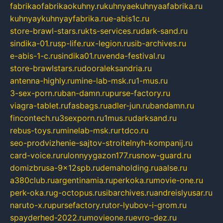
fabrikaofabrikaokuhny.ru
kuhnyaekuhnyaafabrika.ru
kuhnyaykuhnyayfabrika.ru
e-abis1c.ru
store-brawl-stars.ru
kts-services.ru
dark-sand.ru
sindika-01.ru
sp-life.ru
x-legion.ru
sib-archives.ru
e-abis-1-c.ru
sindika01.ru
venda-festival.ru
store-brawlstars.ru
dooraleksandria.ru
antenna-highly.ru
mine-lab-msk.ru
1-mus.ru
3-sex-porn.ru
ban-damn.ru
purse-factory.ru
viagra-tablet.ru
fasbags.ru
adler-jun.ru
bandamn.ru
fincontech.ru
3sexporn.ru
1mus.ru
darksand.ru
rebus-toys.ru
minelab-msk.ru
rtdco.ru
seo-prodvizhenie-sajtov-stroitelnyh-kompanij.ru
card-voice.ru
rulonnyygazon177.ru
snow-guard.ru
domizbrusa-9x12spb.ru
demaholding.ru
aalse.ru
a380club.ru
argentinamia.ru
perkoka.ru
movie-one.ru
perk-oka.ru
g-octopus.ru
sibarchives.ru
andreislyusar.ru
naruto-x.ru
pursefactory.ru
tor-lyubov-i-grom.ru
spayderhed-2022.ru
movieone.ru
evro-dez.ru