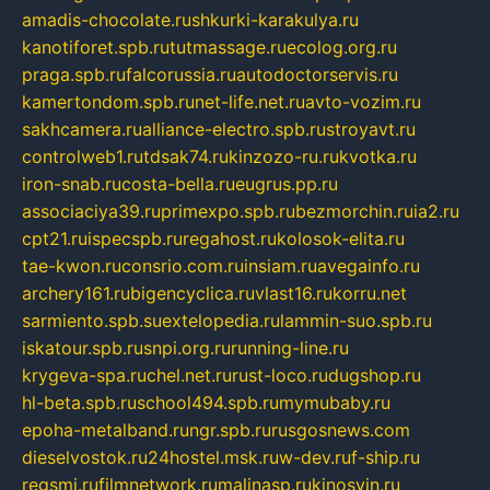
amadis-chocolate.ru
shkurki-karakulya.ru
kanotiforet.spb.ru
tutmassage.ru
ecolog.org.ru
praga.spb.ru
falcorussia.ru
autodoctorservis.ru
kamertondom.spb.ru
net-life.net.ru
avto-vozim.ru
sakhcamera.ru
alliance-electro.spb.ru
stroyavt.ru
controlweb1.ru
tdsak74.ru
kinzozo-ru.ru
kvotka.ru
iron-snab.ru
costa-bella.ru
eugrus.pp.ru
associaciya39.ru
primexpo.spb.ru
bezmorchin.ru
ia2.ru
cpt21.ru
ispecspb.ru
regahost.ru
kolosok-elita.ru
tae-kwon.ru
consrio.com.ru
insiam.ru
avegainfo.ru
archery161.ru
bigencyclica.ru
vlast16.ru
korru.net
sarmiento.spb.su
extelopedia.ru
lammin-suo.spb.ru
iskatour.spb.ru
snpi.org.ru
running-line.ru
krygeva-spa.ru
chel.net.ru
rust-loco.ru
dugshop.ru
hl-beta.spb.ru
school494.spb.ru
mymubaby.ru
epoha-metalband.ru
ngr.spb.ru
rusgosnews.com
dieselvostok.ru
24hostel.msk.ru
w-dev.ru
f-ship.ru
regsmi.ru
filmnetwork.ru
malinasp.ru
kinosvin.ru