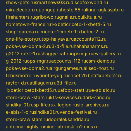
show-pets.ru
smartnews03.ru
discofoxworld.ru
miraclecoon.ru
pongup.ru
hostel65.ru
liura.ru
glasspb.ru
firehunters.ru
gribowo.ru
gnalis.ru
bulkitula.ru
hometown-france.ru
1-xbeticricetc-1-xbetti-5.ru
shop-garena.ru
cricetc-1-xbetr-1-xbetcc-2.ru
one-life-story.ru
top-halyava.ru
accounts112.ru
poka-vse-doma-2.ru
3-d-file.ru
hahahaharms.ru
g2012.ru
tst-1.ru
shaggy-cat.ru
opsmgr.ru
ev-gallery.ru
g-2012.ru
ops-mgr.ru
accounts-112.ru
csm-demo.ru
poka-vse-doma2.ru
airgungames.ru
allseo-host.ru
tehosmotre.ru
varieta-yug.ru
cricetc1xbetr1xbetcc2.ru
raytor-d.ru
atillagunn.ru
3d-file.ru
1xbeticricetc1xbetti5.ru
uafoot-statti.ru
e-abis1c.ru
store-brawl-stars.ru
kts-services.ru
dark-sand.ru
sindika-01.ru
sp-life.ru
x-legion.ru
sib-archives.ru
e-abis-1-c.ru
sindika01.ru
venda-festival.ru
store-brawlstars.ru
dooraleksandria.ru
antenna-highly.ru
mine-lab-msk.ru
1-mus.ru