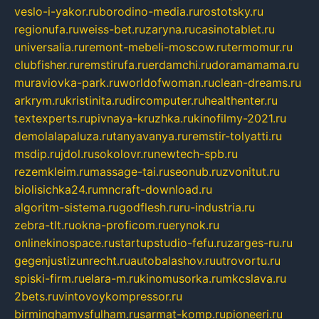
veslo-i-yakor.ru
borodino-media.ru
rostotsky.ru
regionufa.ru
weiss-bet.ru
zaryna.ru
casinotablet.ru
universalia.ru
remont-mebeli-moscow.ru
termomur.ru
clubfisher.ru
remstirufa.ru
erdamchi.ru
doramamama.ru
muraviovka-park.ru
worldofwoman.ru
clean-dreams.ru
arkrym.ru
kristinita.ru
dircomputer.ru
healthenter.ru
textexperts.ru
pivnaya-kruzhka.ru
kinofilmy-2021.ru
demolalapaluza.ru
tanyavanya.ru
remstir-tolyatti.ru
msdip.ru
jdol.ru
sokolovr.ru
newtech-spb.ru
rezemkleim.ru
massage-tai.ru
seonub.ru
zvonitut.ru
biolisichka24.ru
mncraft-download.ru
algoritm-sistema.ru
godflesh.ru
ru-industria.ru
zebra-tlt.ru
okna-proficom.ru
erynok.ru
onlinekinospace.ru
startupstudio-fefu.ru
zarges-ru.ru
gegenjustizunrecht.ru
autobalashov.ru
utrovortu.ru
spiski-firm.ru
elara-m.ru
kinomusorka.ru
mkcslava.ru
2bets.ru
vintovoykompressor.ru
birminghamvsfulham.ru
sarmat-komp.ru
pioneeri.ru