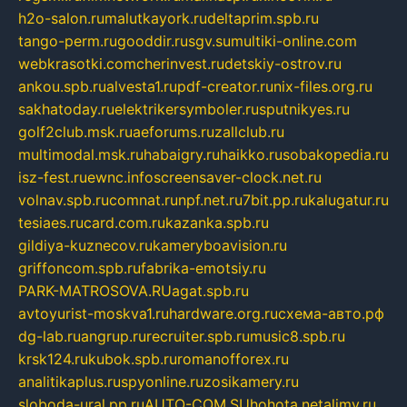
h2o-salon.ru
malutkayork.ru
deltaprim.spb.ru
tango-perm.ru
gooddir.ru
sgv.su
multiki-online.com
webkrasotki.com
cherinvest.ru
detskiy-ostrov.ru
ankou.spb.ru
alvesta1.ru
pdf-creator.ru
nix-files.org.ru
sakhatoday.ru
elektrikersymboler.ru
sputnikyes.ru
golf2club.msk.ru
aeforums.ru
zallclub.ru
multimodal.msk.ru
habaigry.ru
haikko.ru
sobakopedia.ru
isz-fest.ru
ewnc.info
screensaver-clock.net.ru
volnav.spb.ru
comnat.ru
npf.net.ru
7bit.pp.ru
kalugatur.ru
tesiaes.ru
card.com.ru
kazanka.spb.ru
gildiya-kuznecov.ru
kameryboavision.ru
griffoncom.spb.ru
fabrika-emotsiy.ru
PARK-MATROSOVA.RU
agat.spb.ru
avtoyurist-moskva1.ru
hardware.org.ru
схема-авто.рф
dg-lab.ru
angrup.ru
recruiter.spb.ru
music8.spb.ru
krsk124.ru
kubok.spb.ru
romanofforex.ru
analitikaplus.ru
spyonline.ru
zosikamery.ru
sloboda-ural.pp.ru
AUTO-COM.SU
hohota.net
alimy.ru