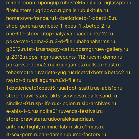
miraclecoon.ru
pongup.ru
hostel65.ru
liura.ru
glasspb.ru
firehunters.ru
gribowo.ru
gnalis.ru
bulkitula.ru
hometown-france.ru
1-xbeticricetc-1-xbetti-5.ru
shop-garena.ru
cricetc-1-xbetr-1-xbetcc-2.ru
one-life-story.ru
top-halyava.ru
accounts112.ru
poka-vse-doma-2.ru
3-d-file.ru
hahahaharms.ru
g2012.ru
tst-1.ru
shaggy-cat.ru
opsmgr.ru
ev-gallery.ru
g-2012.ru
ops-mgr.ru
accounts-112.ru
csm-demo.ru
poka-vse-doma2.ru
airgungames.ru
allseo-host.ru
tehosmotre.ru
varieta-yug.ru
cricetc1xbetr1xbetcc2.ru
raytor-d.ru
atillagunn.ru
3d-file.ru
1xbeticricetc1xbetti5.ru
uafoot-statti.ru
e-abis1c.ru
store-brawl-stars.ru
kts-services.ru
dark-sand.ru
sindika-01.ru
sp-life.ru
x-legion.ru
sib-archives.ru
e-abis-1-c.ru
sindika01.ru
venda-festival.ru
store-brawlstars.ru
dooraleksandria.ru
antenna-highly.ru
mine-lab-msk.ru
1-mus.ru
3-sex-porn.ru
ban-damn.ru
purse-factory.ru