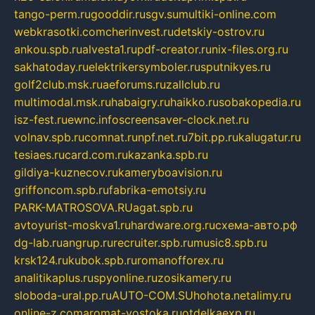
tango-perm.ru
gooddir.ru
sgv.su
multiki-online.com
webkrasotki.com
cherinvest.ru
detskiy-ostrov.ru
ankou.spb.ru
alvesta1.ru
pdf-creator.ru
nix-files.org.ru
sakhatoday.ru
elektrikersymboler.ru
sputnikyes.ru
golf2club.msk.ru
aeforums.ru
zallclub.ru
multimodal.msk.ru
habaigry.ru
haikko.ru
sobakopedia.ru
isz-fest.ru
ewnc.info
screensaver-clock.net.ru
volnav.spb.ru
comnat.ru
npf.net.ru
7bit.pp.ru
kalugatur.ru
tesiaes.ru
card.com.ru
kazanka.spb.ru
gildiya-kuznecov.ru
kameryboavision.ru
griffoncom.spb.ru
fabrika-emotsiy.ru
PARK-MATROSOVA.RU
agat.spb.ru
avtoyurist-moskva1.ru
hardware.org.ru
схема-авто.рф
dg-lab.ru
angrup.ru
recruiter.spb.ru
music8.spb.ru
krsk124.ru
kubok.spb.ru
romanofforex.ru
analitikaplus.ru
spyonline.ru
zosikamery.ru
sloboda-ural.pp.ru
AUTO-COM.SU
hohota.net
alimy.ru
online-z.com
aromat-vostoka.ru
otdelkaexp.ru