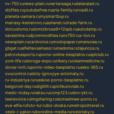
nv-750.ru
news-plain.ru
nertansaga.ru
delanalad.ru
dizfiles.ru
youtubefree.ru
aria-family.ru
roadli.ru
planeta-samara.ru
mysmartbuy.ru
matrasy-kemerovo.ru
ashanet.ru
trade-farm.ru
dotcustoms.ru
domizbrusa9x12spb.ru
autodamp.ru
narasimha.ru
djcommodities.ru
nv750.ru
x-ton.ru
newsplain.ru
cardvoice.ru
modopaper.ru
manunae.ru
gbget.ru
alfeihavsalnassr.ru
madoma.ru
tajuncos.ru
petrovkasports.ru
porno-online-besplatno.ru
splclub.ru
york-life.ru
doroga-expo.ru
ribery.ru
cleanmedicine.ru
slovar-ivrit.ru
porno-video-besplatno.ru
seks-365.ru
ovucontrol.ru
sloty-igrovyye-avtomaty.ru
ru-industriya.ru
russkoe-porno-besplatno.ru
belgorod-day.ru
digilith.ru
pichkurovlab.ru
medic-today.ru
taksu.ru
comp123.ru
don-ykt.ru
teensvoice.ru
imgsharing.ru
domashnee-porno.ru
eva-elfie.ru
foto-tur.ru
biz-doska.ru
metropoltravel.ru
veslo-i-yakor.ru
borodino-media.ru
rostotsky.ru