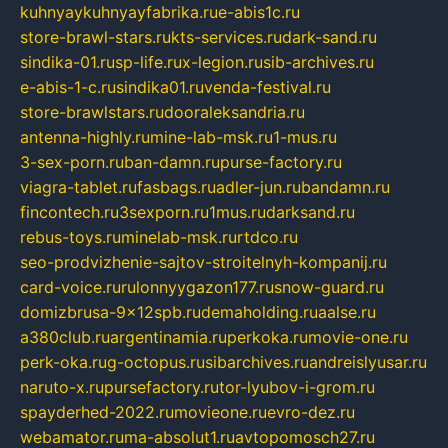
kuhnyaykuhnyayfabrika.ru
e-abis1c.ru
store-brawl-stars.ru
kts-services.ru
dark-sand.ru
sindika-01.ru
sp-life.ru
x-legion.ru
sib-archives.ru
e-abis-1-c.ru
sindika01.ru
venda-festival.ru
store-brawlstars.ru
dooraleksandria.ru
antenna-highly.ru
mine-lab-msk.ru
1-mus.ru
3-sex-porn.ru
ban-damn.ru
purse-factory.ru
viagra-tablet.ru
fasbags.ru
adler-jun.ru
bandamn.ru
fincontech.ru
3sexporn.ru
1mus.ru
darksand.ru
rebus-toys.ru
minelab-msk.ru
rtdco.ru
seo-prodvizhenie-sajtov-stroitelnyh-kompanij.ru
card-voice.ru
rulonnyygazon177.ru
snow-guard.ru
domizbrusa-9x12spb.ru
demaholding.ru
aalse.ru
a380club.ru
argentinamia.ru
perkoka.ru
movie-one.ru
perk-oka.ru
g-octopus.ru
sibarchives.ru
andreislyusar.ru
naruto-x.ru
pursefactory.ru
tor-lyubov-i-grom.ru
spayderhed-2022.ru
movieone.ru
evro-dez.ru
webamator.ru
ma-absolut1.ru
avtopomosch27.ru