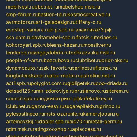
mobilvest.ru
bbd.net.ru
mebelshop.msk.ru
smp-forum.ru
bastion-td.ru
kosmoscreative.ru
avrmotors.ru
art-galadesign.ru
tiffany-c.ru
ecostep-samara.ru
d-p.spb.ru
галактика73.рф
sko.com.ru
davitamebel-spb.ru
fotsis.ru
tesiaes.ru
kokoroyari.spb.ru
blesna-kazan.ru
mossilver.ru
lenderoq.ru
sergeydobrin.ru
tochkazvuka.msk.ru
people-of-art.ru
bezzubova.ru
clubtibet.ru
orior-aks.ru
dynamoauto.ru
szk-favorit.ru
carlines.ru
flatnsk.ru
kingbolenskaner.ru
alex-motor.ru
astroline.net.ru
act1.spb.ru
polyglot.com.ru
gidlipetsk.ru
ooo-driada.ru
detsad125.ru
mir-zdoroviya.ru
bruslanovo.ru
siterem.ru
council.spb.ru
лодкипатриот.рф
kafekolizey.ru
iclub.net.ru
gazon-easy.ru
sugarepilekb.ru
grinox.ru
pylesostineco.ru
msts-ozarenie.ru
kameryjooan.ru
artemovskij.ru
dopler.spb.ru
aid70.ru
metall-perm.ru
ndm.msk.ru
ratingzooshop.ru
apiaccess.ru
globalautotrade.info
bezverhovskoe.ru
drsschool.ru