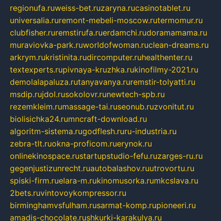
regionufa.ru
weiss-bet.ru
zaryna.ru
casinotablet.ru
universalia.ru
remont-mebeli-moscow.ru
termomur.ru
clubfisher.ru
remstirufa.ru
erdamchi.ru
doramamama.ru
muraviovka-park.ru
worldofwoman.ru
clean-dreams.ru
arkrym.ru
kristinita.ru
dircomputer.ru
healthenter.ru
textexperts.ru
pivnaya-kruzhka.ru
kinofilmy-2021.ru
demolalapaluza.ru
tanyavanya.ru
remstir-tolyatti.ru
msdip.ru
jdol.ru
sokolovr.ru
newtech-spb.ru
rezemkleim.ru
massage-tai.ru
seonub.ru
zvonitut.ru
biolisichka24.ru
mncraft-download.ru
algoritm-sistema.ru
godflesh.ru
ru-industria.ru
zebra-tlt.ru
okna-proficom.ru
erynok.ru
onlinekinospace.ru
startupstudio-fefu.ru
zarges-ru.ru
gegenjustizunrecht.ru
autobalashov.ru
utrovortu.ru
spiski-firm.ru
elara-m.ru
kinomusorka.ru
mkcslava.ru
2bets.ru
vintovoykompressor.ru
birminghamvsfulham.ru
sarmat-komp.ru
pioneeri.ru
amadis-chocolate.ru
shkurki-karakulya.ru