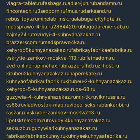
viagra-tablet.ru
fasbags.ru
adler-jun.ru
bandamn.ru
fincontech.ru
3sexporn.ru
1mus.ru
darksand.ru
rebus-toys.ru
minelab-msk.ru
alabuga-cityhotel.ru
medsprawo-4-ka.ru
2864420.ru
blagodarenie-spb.ru
zajmy24.ru
tovudyi-4-kuhnyanazakaz.ru
brazzerscom.ru
medsprawo4ka.ru
xehyroo5kuhnyanazakaz.ru
fabrikayfabrikaefabrika.ru
vskrytie-zamkov-moskva-113.ru
biletnadom.ru
zed-online.ru
pimchax.ru
brazzers-hd.ru
z-host.ru
kitubeu2kuhnyanazakaz.ru
naperekate.ru
kuhnyaofabrikaufabrik.ru
kitubeu-2-kuhnyanazakaz.ru
xehyroo-5-kuhnyanazakaz.ru
cs-68.ru
guzywia-4-kuhnyanazakaz.ru
mir-tk.ru
vlknrussia.ru
cs68.ru
vladivostok-map.ru
video-seks.ru
bankaribi.ru
raszar.ru
vskrytie-zamkov-moskva113.ru
lipetsktelecom.ru
tovudyi4kuhnyanazakaz.ru
seksuzb.ru
guzywia4kuhnyanazakaz.ru
fabrikaofabrikaokuhny.ru
kuhnyaekuhnyaafabrika.ru