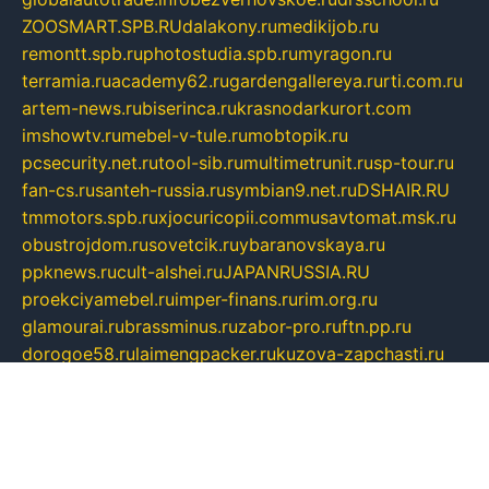
ZOOSMART.SPB.RU
dalakony.ru
medikijob.ru
remontt.spb.ru
photostudia.spb.ru
myragon.ru
terramia.ru
academy62.ru
gardengallereya.ru
rti.com.ru
artem-news.ru
biserinca.ru
krasnodarkurort.com
imshowtv.ru
mebel-v-tule.ru
mobtopik.ru
pcsecurity.net.ru
tool-sib.ru
multimetrunit.ru
sp-tour.ru
fan-cs.ru
santeh-russia.ru
symbian9.net.ru
DSHAIR.RU
tmmotors.spb.ru
xjocuricopii.com
musavtomat.msk.ru
obustrojdom.ru
sovetcik.ru
ybaranovskaya.ru
ppknews.ru
cult-alshei.ru
JAPANRUSSIA.RU
proekciyamebel.ru
imper-finans.ru
rim.org.ru
glamourai.ru
brassminus.ru
zabor-pro.ru
ftn.pp.ru
dorogoe58.ru
laimengpacker.ru
kuzova-zapchasti.ru
sageerp.ru
taxodrom.ru
dsrazvitie.ru
hardcity.net.ru
ratinghomegames.ru
topservice25.ru
gubernyan.ru
gtglasslined.ru
ii4.ru
tssport.spb.ru
andorra24.com
blackwallstreet.ru
oboimos.ru
optim-doors.com.ru