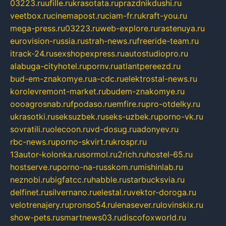
03223.ru
ufille.ru
krasotata.ru
prazdnikdushi.ru
veetbox.ru
cinemapost.ru
ciam-fr.ru
kraft-you.ru
mega-press.ru
03223.ru
web-explore.ru
rastenuya.ru
eurovision-russia.ru
strah-news.ru
freeride-team.ru
itrack-24.ru
sexshopexpress.ru
autostudiopro.ru
alabuga-cityhotel.ru
pornv.ru
atlantpereezd.ru
bud-em-znakomye.ru
a-cdc.ru
elektrostal-news.ru
korolevremont-market.ru
budem-znakomye.ru
oooagrosnab.ru
fpodaso.ru
emfire.ru
pro-otdelky.ru
ukrasotki.ru
seksuzbek.ru
seks-uzbek.ru
porno-vk.ru
sovratili.ru
olecoon.ru
vd-dosug.ru
adonyev.ru
rbc-news.ru
porno-skvirt.ru
krospr.ru
13autor-kolonka.ru
sormol.ru
2rich.ru
hostel-65.ru
hostserve.ru
porno-na-russkom.ru
mishinlab.ru
neznobi.ru
bigfatcc.ru
habble.ru
starbucksvia.ru
delfinet.ru
silvernano.ru
elestal.ru
vektor-doroga.ru
velotrenajery.ru
pronso54.ru
lenasever.ru
lovinskix.ru
show-pets.ru
smartnews03.ru
discofoxworld.ru