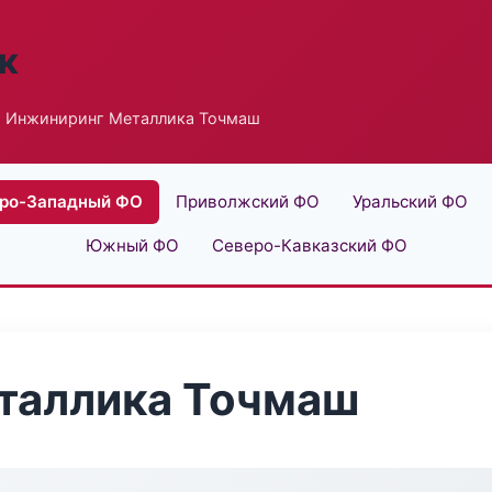
к
 Инжиниринг Металлика Точмаш
ро-Западный ФО
Приволжский ФО
Уральский ФО
Южный ФО
Северо-Кавказский ФО
таллика Точмаш