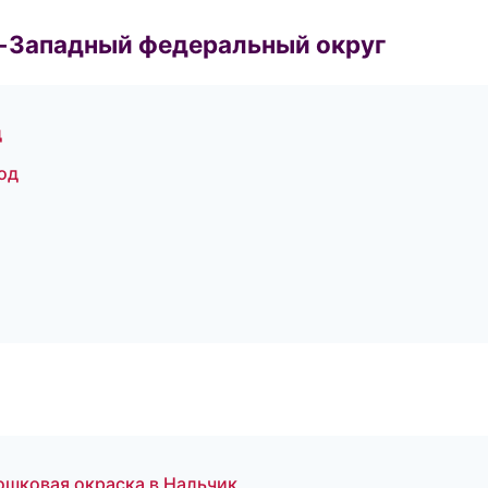
о-Западный федеральный округ
д
од
шковая окраска в Нальчик