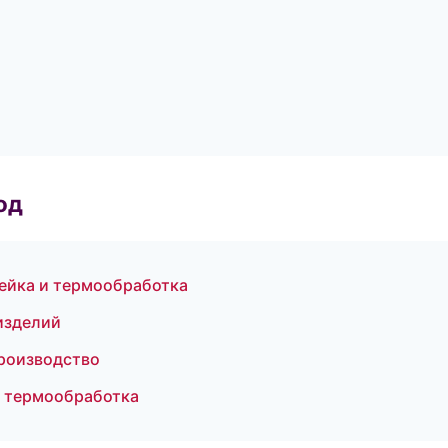
од
ейка и термообработка
изделий
роизводство
и термообработка