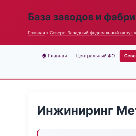
База заводов и фабри
Главная
»
Северо-Западный федеральный округ
»
🏠 Главная
Центральный ФО
Севе
Инжиниринг Ме