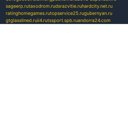
sageerp.ru
taxodrom.ru
dsrazvitie.ru
hardcity.net.ru
ratinghomegames.ru
topservice25.ru
gubernyan.ru
gtglasslined.ru
ii4.ru
tssport.spb.ru
andorra24.com
blackwallstreet.ru
oboimos.ru
optim-doors.com.ru
ikuch.ru
nycr.org.ru
npa21.ru
vremya-ch.spb.ru
desert000.ru
ivtorgi.ru
ifiori.ru
catalog-statei.ru
dcv.org.ru
spetsmaster174.ru
ipkameryhiseeu.ru
dum26.ru
ruspol.spb.ru
fr-opendp.ru
kam-solnyshko.ru
cheyenne-arapaho.ru
sevzapmetal.spb.ru
ted-lapidus.spb.ru
parasite-eliminator.ru
sigma-complete.ru
modernworld.ru
dama-moda.ru
eholot-group.ru
sk-nvkz.ru
DRONGOLD.RU
democratia2.ru
i-farmer.ru
mass-sport.org
jablonex.spb.ru
bookmess.ru
linkword.ru
refineua.com.ru
cs-spec.net.ru
altay-mebel.ru
DNK-THEATRE.RU
mechaniks.spb.ru
ipcamtechage.ru
skosta.ru
a-sun.ru
stroy-ldsp.ru
snowlands.org.ru
childrensshoes.ru
mrlizzy.ru
mebelsofiakrd.ru