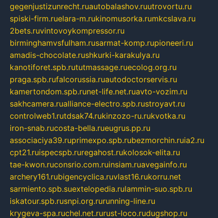
gegenjustizunrecht.ru
autobalashov.ru
utrovortu.ru
spiski-firm.ru
elara-m.ru
kinomusorka.ru
mkcslava.ru
2bets.ru
vintovoykompressor.ru
birminghamvsfulham.ru
sarmat-komp.ru
pioneeri.ru
amadis-chocolate.ru
shkurki-karakulya.ru
kanotiforet.spb.ru
tutmassage.ru
ecolog.org.ru
praga.spb.ru
falcorussia.ru
autodoctorservis.ru
kamertondom.spb.ru
net-life.net.ru
avto-vozim.ru
sakhcamera.ru
alliance-electro.spb.ru
stroyavt.ru
controlweb1.ru
tdsak74.ru
kinzozo-ru.ru
kvotka.ru
iron-snab.ru
costa-bella.ru
eugrus.pp.ru
associaciya39.ru
primexpo.spb.ru
bezmorchin.ru
ia2.ru
cpt21.ru
ispecspb.ru
regahost.ru
kolosok-elita.ru
tae-kwon.ru
consrio.com.ru
insiam.ru
avegainfo.ru
archery161.ru
bigencyclica.ru
vlast16.ru
korru.net
sarmiento.spb.su
extelopedia.ru
lammin-suo.spb.ru
iskatour.spb.ru
snpi.org.ru
running-line.ru
krygeva-spa.ru
chel.net.ru
rust-loco.ru
dugshop.ru