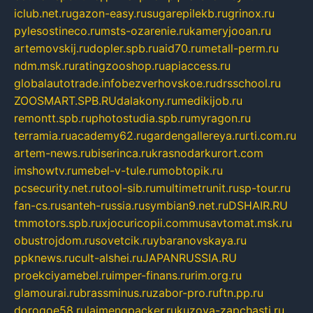
iclub.net.ru
gazon-easy.ru
sugarepilekb.ru
grinox.ru
pylesostineco.ru
msts-ozarenie.ru
kameryjooan.ru
artemovskij.ru
dopler.spb.ru
aid70.ru
metall-perm.ru
ndm.msk.ru
ratingzooshop.ru
apiaccess.ru
globalautotrade.info
bezverhovskoe.ru
drsschool.ru
ZOOSMART.SPB.RU
dalakony.ru
medikijob.ru
remontt.spb.ru
photostudia.spb.ru
myragon.ru
terramia.ru
academy62.ru
gardengallereya.ru
rti.com.ru
artem-news.ru
biserinca.ru
krasnodarkurort.com
imshowtv.ru
mebel-v-tule.ru
mobtopik.ru
pcsecurity.net.ru
tool-sib.ru
multimetrunit.ru
sp-tour.ru
fan-cs.ru
santeh-russia.ru
symbian9.net.ru
DSHAIR.RU
tmmotors.spb.ru
xjocuricopii.com
musavtomat.msk.ru
obustrojdom.ru
sovetcik.ru
ybaranovskaya.ru
ppknews.ru
cult-alshei.ru
JAPANRUSSIA.RU
proekciyamebel.ru
imper-finans.ru
rim.org.ru
glamourai.ru
brassminus.ru
zabor-pro.ru
ftn.pp.ru
dorogoe58.ru
laimengpacker.ru
kuzova-zapchasti.ru