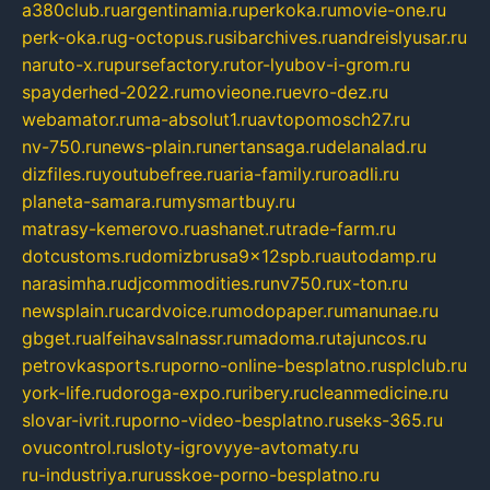
a380club.ru
argentinamia.ru
perkoka.ru
movie-one.ru
perk-oka.ru
g-octopus.ru
sibarchives.ru
andreislyusar.ru
naruto-x.ru
pursefactory.ru
tor-lyubov-i-grom.ru
spayderhed-2022.ru
movieone.ru
evro-dez.ru
webamator.ru
ma-absolut1.ru
avtopomosch27.ru
nv-750.ru
news-plain.ru
nertansaga.ru
delanalad.ru
dizfiles.ru
youtubefree.ru
aria-family.ru
roadli.ru
planeta-samara.ru
mysmartbuy.ru
matrasy-kemerovo.ru
ashanet.ru
trade-farm.ru
dotcustoms.ru
domizbrusa9x12spb.ru
autodamp.ru
narasimha.ru
djcommodities.ru
nv750.ru
x-ton.ru
newsplain.ru
cardvoice.ru
modopaper.ru
manunae.ru
gbget.ru
alfeihavsalnassr.ru
madoma.ru
tajuncos.ru
petrovkasports.ru
porno-online-besplatno.ru
splclub.ru
york-life.ru
doroga-expo.ru
ribery.ru
cleanmedicine.ru
slovar-ivrit.ru
porno-video-besplatno.ru
seks-365.ru
ovucontrol.ru
sloty-igrovyye-avtomaty.ru
ru-industriya.ru
russkoe-porno-besplatno.ru