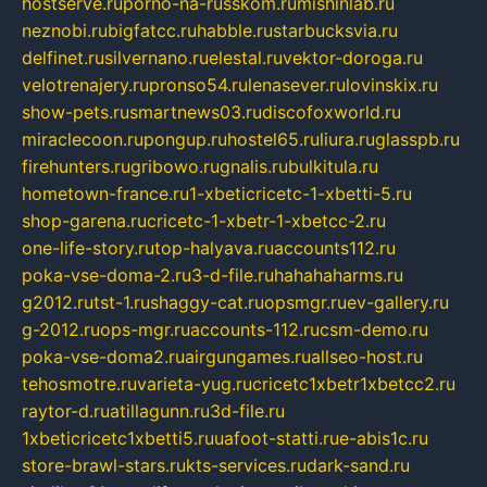
hostserve.ru
porno-na-russkom.ru
mishinlab.ru
neznobi.ru
bigfatcc.ru
habble.ru
starbucksvia.ru
delfinet.ru
silvernano.ru
elestal.ru
vektor-doroga.ru
velotrenajery.ru
pronso54.ru
lenasever.ru
lovinskix.ru
show-pets.ru
smartnews03.ru
discofoxworld.ru
miraclecoon.ru
pongup.ru
hostel65.ru
liura.ru
glasspb.ru
firehunters.ru
gribowo.ru
gnalis.ru
bulkitula.ru
hometown-france.ru
1-xbeticricetc-1-xbetti-5.ru
shop-garena.ru
cricetc-1-xbetr-1-xbetcc-2.ru
one-life-story.ru
top-halyava.ru
accounts112.ru
poka-vse-doma-2.ru
3-d-file.ru
hahahaharms.ru
g2012.ru
tst-1.ru
shaggy-cat.ru
opsmgr.ru
ev-gallery.ru
g-2012.ru
ops-mgr.ru
accounts-112.ru
csm-demo.ru
poka-vse-doma2.ru
airgungames.ru
allseo-host.ru
tehosmotre.ru
varieta-yug.ru
cricetc1xbetr1xbetcc2.ru
raytor-d.ru
atillagunn.ru
3d-file.ru
1xbeticricetc1xbetti5.ru
uafoot-statti.ru
e-abis1c.ru
store-brawl-stars.ru
kts-services.ru
dark-sand.ru