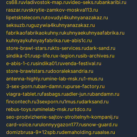
cs68.ru
vladivostok-map.ru
video-seks.ru
bankaribi.ru
raszar.ru
vskrytie-zamkov-moskva113.ru
lipetsktelecom.ru
tovudyi4kuhnyanazakaz.ru
seksuzb.ru
guzywia4kuhnyanazakaz.ru
fabrikaofabrikaokuhny.ru
kuhnyaekuhnyaafabrika.ru
kuhnyaykuhnyayfabrika.ru
e-abis1c.ru
store-brawl-stars.ru
kts-services.ru
dark-sand.ru
sindika-01.ru
sp-life.ru
x-legion.ru
sib-archives.ru
e-abis-1-c.ru
sindika01.ru
venda-festival.ru
store-brawlstars.ru
dooraleksandria.ru
antenna-highly.ru
mine-lab-msk.ru
1-mus.ru
3-sex-porn.ru
ban-damn.ru
purse-factory.ru
viagra-tablet.ru
fasbags.ru
adler-jun.ru
bandamn.ru
fincontech.ru
3sexporn.ru
1mus.ru
darksand.ru
rebus-toys.ru
minelab-msk.ru
rtdco.ru
seo-prodvizhenie-sajtov-stroitelnyh-kompanij.ru
card-voice.ru
rulonnyygazon177.ru
snow-guard.ru
domizbrusa-9x12spb.ru
demaholding.ru
aalse.ru