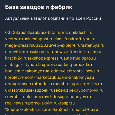
База заводов и фабрик
Актуальный каталог компаний по всей России
03223.ru
ufille.ru
krasotata.ru
prazdnikdushi.ru
veetbox.ru
cinemapost.ru
ciam-fr.ru
kraft-you.ru
mega-press.ru
03223.ru
web-explore.ru
rastenuya.ru
eurovision-russia.ru
strah-news.ru
freeride-team.ru
itrack-24.ru
sexshopexpress.ru
autostudiopro.ru
alabuga-cityhotel.ru
pornv.ru
atlantpereezd.ru
bud-em-znakomye.ru
a-cdc.ru
elektrostal-news.ru
korolevremont-market.ru
budem-znakomye.ru
oooagrosnab.ru
fpodaso.ru
emfire.ru
pro-otdelky.ru
ukrasotki.ru
seksuzbek.ru
seks-uzbek.ru
porno-vk.ru
sovratili.ru
olecoon.ru
vd-dosug.ru
adonyev.ru
rbc-news.ru
porno-skvirt.ru
krospr.ru
13autor-kolonka.ru
sormol.ru
2rich.ru
hostel-65.ru