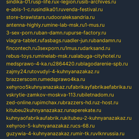
sindika-01.ru
sp-life.ru
x-legion.ru
sib-archives.ru
e-abis-1-c.ru
sindika01.ru
venda-festival.ru
store-brawlstars.ru
dooraleksandria.ru
antenna-highly.ru
mine-lab-msk.ru
1-mus.ru
3-sex-porn.ru
ban-damn.ru
purse-factory.ru
viagra-tablet.ru
fasbags.ru
adler-jun.ru
bandamn.ru
fincontech.ru
3sexporn.ru
1mus.ru
darksand.ru
rebus-toys.ru
minelab-msk.ru
alabuga-cityhotel.ru
medsprawo-4-ka.ru
2864420.ru
blagodarenie-spb.ru
zajmy24.ru
tovudyi-4-kuhnyanazakaz.ru
brazzerscom.ru
medsprawo4ka.ru
xehyroo5kuhnyanazakaz.ru
fabrikayfabrikaefabrika.ru
vskrytie-zamkov-moskva-113.ru
biletnadom.ru
zed-online.ru
pimchax.ru
brazzers-hd.ru
z-host.ru
kitubeu2kuhnyanazakaz.ru
naperekate.ru
kuhnyaofabrikaufabrik.ru
kitubeu-2-kuhnyanazakaz.ru
xehyroo-5-kuhnyanazakaz.ru
cs-68.ru
guzywia-4-kuhnyanazakaz.ru
mir-tk.ru
vlknrussia.ru