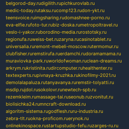
belgorod-day.ru
digilith.ru
pichkurovlab.ru
medic-today.ru
taksu.ru
comp123.ru
don-ykt.ru
teensvoice.ru
imgsharing.ru
domashnee-porno.ru
eva-elfie.ru
foto-tur.ru
biz-doska.ru
metropoltravel.ru
veslo-i-yakor.ru
borodino-media.ru
rostotsky.ru
regionufa.ru
weiss-bet.ru
zaryna.ru
casinotablet.ru
universalia.ru
remont-mebeli-moscow.ru
termomur.ru
clubfisher.ru
remstirufa.ru
erdamchi.ru
doramamama.ru
muraviovka-park.ru
worldofwoman.ru
clean-dreams.ru
arkrym.ru
kristinita.ru
dircomputer.ru
healthenter.ru
textexperts.ru
pivnaya-kruzhka.ru
kinofilmy-2021.ru
demolalapaluza.ru
tanyavanya.ru
remstir-tolyatti.ru
msdip.ru
jdol.ru
sokolovr.ru
newtech-spb.ru
rezemkleim.ru
massage-tai.ru
seonub.ru
zvonitut.ru
biolisichka24.ru
mncraft-download.ru
algoritm-sistema.ru
godflesh.ru
ru-industria.ru
zebra-tlt.ru
okna-proficom.ru
erynok.ru
onlinekinospace.ru
startupstudio-fefu.ru
zarges-ru.ru