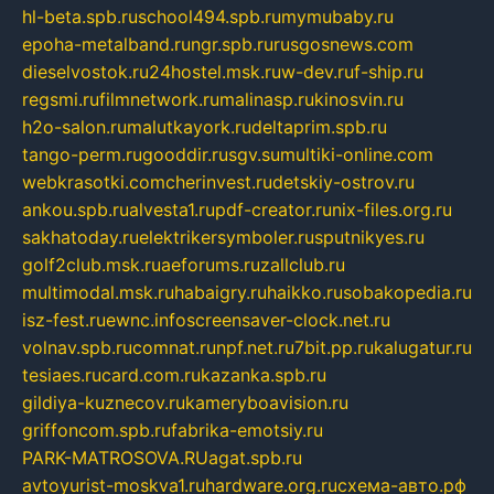
hl-beta.spb.ru
school494.spb.ru
mymubaby.ru
epoha-metalband.ru
ngr.spb.ru
rusgosnews.com
dieselvostok.ru
24hostel.msk.ru
w-dev.ru
f-ship.ru
regsmi.ru
filmnetwork.ru
malinasp.ru
kinosvin.ru
h2o-salon.ru
malutkayork.ru
deltaprim.spb.ru
tango-perm.ru
gooddir.ru
sgv.su
multiki-online.com
webkrasotki.com
cherinvest.ru
detskiy-ostrov.ru
ankou.spb.ru
alvesta1.ru
pdf-creator.ru
nix-files.org.ru
sakhatoday.ru
elektrikersymboler.ru
sputnikyes.ru
golf2club.msk.ru
aeforums.ru
zallclub.ru
multimodal.msk.ru
habaigry.ru
haikko.ru
sobakopedia.ru
isz-fest.ru
ewnc.info
screensaver-clock.net.ru
volnav.spb.ru
comnat.ru
npf.net.ru
7bit.pp.ru
kalugatur.ru
tesiaes.ru
card.com.ru
kazanka.spb.ru
gildiya-kuznecov.ru
kameryboavision.ru
griffoncom.spb.ru
fabrika-emotsiy.ru
PARK-MATROSOVA.RU
agat.spb.ru
avtoyurist-moskva1.ru
hardware.org.ru
схема-авто.рф