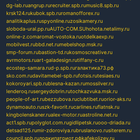
dg-lab.ru
angrup.ru
recruiter.spb.ru
music8.spb.ru
krsk124.ru
kubok.spb.ru
romanofforex.ru
analitikaplus.ru
spyonline.ru
zosikamery.ru
sloboda-ural.pp.ru
AUTO-COM.SU
hohota.net
alimy.ru
online-z.com
aromat-vostoka.ru
otdelkaexp.ru
mobilvest.ru
bbd.net.ru
mebelshop.msk.ru
smp-forum.ru
bastion-td.ru
kosmoscreative.ru
avrmotors.ru
art-galadesign.ru
tiffany-c.ru
ecostep-samara.ru
d-p.spb.ru
галактика73.рф
sko.com.ru
davitamebel-spb.ru
fotsis.ru
tesiaes.ru
kokoroyari.spb.ru
blesna-kazan.ru
mossilver.ru
lenderoq.ru
sergeydobrin.ru
tochkazvuka.msk.ru
people-of-art.ru
bezzubova.ru
clubtibet.ru
orior-aks.ru
dynamoauto.ru
szk-favorit.ru
carlines.ru
flatnsk.ru
kingbolenskaner.ru
alex-motor.ru
astroline.net.ru
act1.spb.ru
polyglot.com.ru
gidlipetsk.ru
ooo-driada.ru
detsad125.ru
mir-zdoroviya.ru
bruslanovo.ru
siterem.ru
council.spb.ru
лодкипатриот.рф
kafekolizey.ru