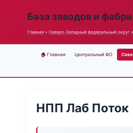
База заводов и фабри
Главная
»
Северо-Западный федеральный округ
»
🏠 Главная
Центральный ФО
Севе
НПП Лаб Поток