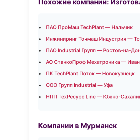
Похожие компании: Изготов
ПАО ПроМаш TechPlant — Нальчик
Инжиниринг Точмаш Индустрия — То
ПАО Industrial Групп — Ростов-на-До
АО СтанкоПроф Мехатроника — Иван
ПК TechPlant Поток — Новокузнецк
ООО Групп Industrial — Уфа
НПП ТехРесурс Line — Южно-Сахали
Компании в Мурманск