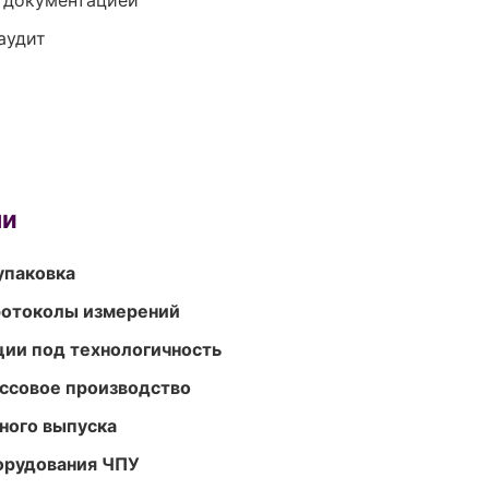
е документацией
аудит
ми
упаковка
ротоколы измерений
ции под технологичность
ассовое производство
ного выпуска
орудования ЧПУ