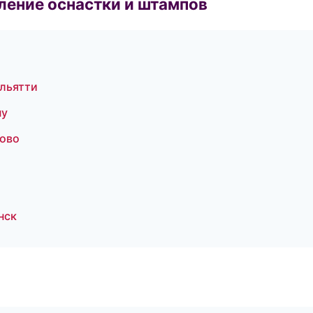
ление оснастки и штампов
льятти
ну
ово
нск