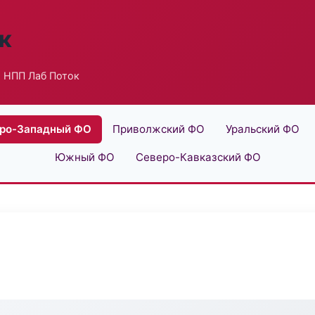
к
 НПП Лаб Поток
ро-Западный ФО
Приволжский ФО
Уральский ФО
Южный ФО
Северо-Кавказский ФО