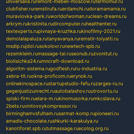
universalia.ru
remont-mebeli-moscow.ru
termomur.ru
clubfisher.ru
remstirufa.ru
erdamchi.ru
doramamama.ru
muraviovka-park.ru
worldofwoman.ru
clean-dreams.ru
arkrym.ru
kristinita.ru
dircomputer.ru
healthenter.ru
textexperts.ru
pivnaya-kruzhka.ru
kinofilmy-2021.ru
demolalapaluza.ru
tanyavanya.ru
remstir-tolyatti.ru
msdip.ru
jdol.ru
sokolovr.ru
newtech-spb.ru
rezemkleim.ru
massage-tai.ru
seonub.ru
zvonitut.ru
biolisichka24.ru
mncraft-download.ru
algoritm-sistema.ru
godflesh.ru
ru-industria.ru
zebra-tlt.ru
okna-proficom.ru
erynok.ru
onlinekinospace.ru
startupstudio-fefu.ru
zarges-ru.ru
gegenjustizunrecht.ru
autobalashov.ru
utrovortu.ru
spiski-firm.ru
elara-m.ru
kinomusorka.ru
mkcslava.ru
2bets.ru
vintovoykompressor.ru
birminghamvsfulham.ru
sarmat-komp.ru
pioneeri.ru
amadis-chocolate.ru
shkurki-karakulya.ru
kanotiforet.spb.ru
tutmassage.ru
ecolog.org.ru