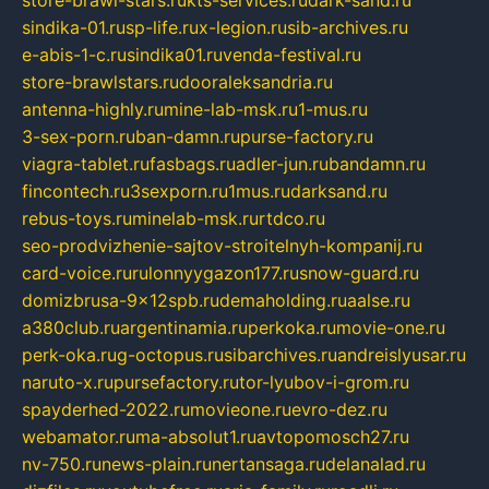
store-brawl-stars.ru
kts-services.ru
dark-sand.ru
sindika-01.ru
sp-life.ru
x-legion.ru
sib-archives.ru
e-abis-1-c.ru
sindika01.ru
venda-festival.ru
store-brawlstars.ru
dooraleksandria.ru
antenna-highly.ru
mine-lab-msk.ru
1-mus.ru
3-sex-porn.ru
ban-damn.ru
purse-factory.ru
viagra-tablet.ru
fasbags.ru
adler-jun.ru
bandamn.ru
fincontech.ru
3sexporn.ru
1mus.ru
darksand.ru
rebus-toys.ru
minelab-msk.ru
rtdco.ru
seo-prodvizhenie-sajtov-stroitelnyh-kompanij.ru
card-voice.ru
rulonnyygazon177.ru
snow-guard.ru
domizbrusa-9x12spb.ru
demaholding.ru
aalse.ru
a380club.ru
argentinamia.ru
perkoka.ru
movie-one.ru
perk-oka.ru
g-octopus.ru
sibarchives.ru
andreislyusar.ru
naruto-x.ru
pursefactory.ru
tor-lyubov-i-grom.ru
spayderhed-2022.ru
movieone.ru
evro-dez.ru
webamator.ru
ma-absolut1.ru
avtopomosch27.ru
nv-750.ru
news-plain.ru
nertansaga.ru
delanalad.ru