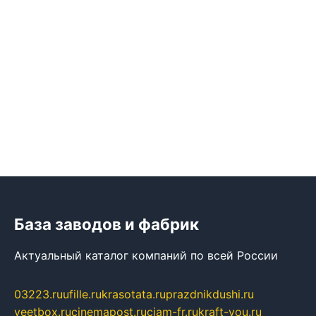
База заводов и фабрик
Актуальный каталог компаний по всей России
03223.ru
ufille.ru
krasotata.ru
prazdnikdushi.ru
veetbox.ru
cinemapost.ru
ciam-fr.ru
kraft-you.ru