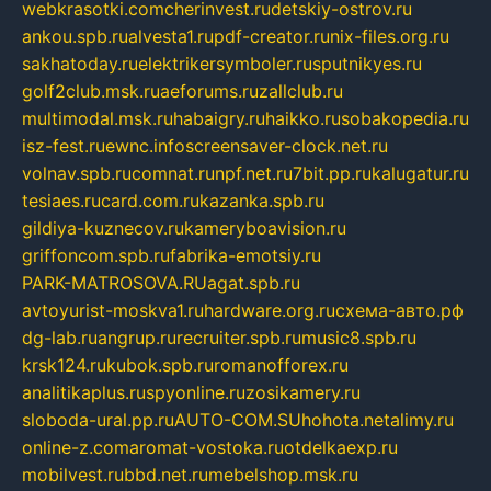
webkrasotki.com
cherinvest.ru
detskiy-ostrov.ru
ankou.spb.ru
alvesta1.ru
pdf-creator.ru
nix-files.org.ru
sakhatoday.ru
elektrikersymboler.ru
sputnikyes.ru
golf2club.msk.ru
aeforums.ru
zallclub.ru
multimodal.msk.ru
habaigry.ru
haikko.ru
sobakopedia.ru
isz-fest.ru
ewnc.info
screensaver-clock.net.ru
volnav.spb.ru
comnat.ru
npf.net.ru
7bit.pp.ru
kalugatur.ru
tesiaes.ru
card.com.ru
kazanka.spb.ru
gildiya-kuznecov.ru
kameryboavision.ru
griffoncom.spb.ru
fabrika-emotsiy.ru
PARK-MATROSOVA.RU
agat.spb.ru
avtoyurist-moskva1.ru
hardware.org.ru
схема-авто.рф
dg-lab.ru
angrup.ru
recruiter.spb.ru
music8.spb.ru
krsk124.ru
kubok.spb.ru
romanofforex.ru
analitikaplus.ru
spyonline.ru
zosikamery.ru
sloboda-ural.pp.ru
AUTO-COM.SU
hohota.net
alimy.ru
online-z.com
aromat-vostoka.ru
otdelkaexp.ru
mobilvest.ru
bbd.net.ru
mebelshop.msk.ru