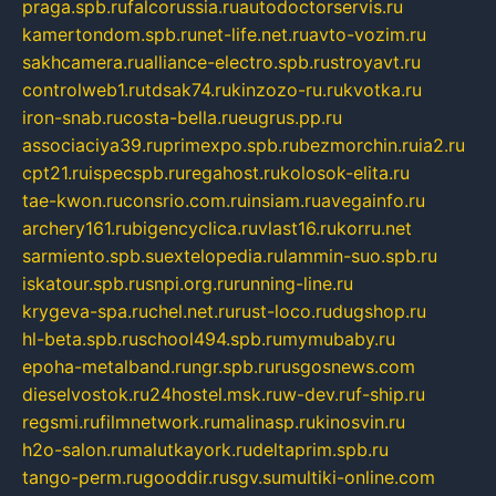
praga.spb.ru
falcorussia.ru
autodoctorservis.ru
kamertondom.spb.ru
net-life.net.ru
avto-vozim.ru
sakhcamera.ru
alliance-electro.spb.ru
stroyavt.ru
controlweb1.ru
tdsak74.ru
kinzozo-ru.ru
kvotka.ru
iron-snab.ru
costa-bella.ru
eugrus.pp.ru
associaciya39.ru
primexpo.spb.ru
bezmorchin.ru
ia2.ru
cpt21.ru
ispecspb.ru
regahost.ru
kolosok-elita.ru
tae-kwon.ru
consrio.com.ru
insiam.ru
avegainfo.ru
archery161.ru
bigencyclica.ru
vlast16.ru
korru.net
sarmiento.spb.su
extelopedia.ru
lammin-suo.spb.ru
iskatour.spb.ru
snpi.org.ru
running-line.ru
krygeva-spa.ru
chel.net.ru
rust-loco.ru
dugshop.ru
hl-beta.spb.ru
school494.spb.ru
mymubaby.ru
epoha-metalband.ru
ngr.spb.ru
rusgosnews.com
dieselvostok.ru
24hostel.msk.ru
w-dev.ru
f-ship.ru
regsmi.ru
filmnetwork.ru
malinasp.ru
kinosvin.ru
h2o-salon.ru
malutkayork.ru
deltaprim.spb.ru
tango-perm.ru
gooddir.ru
sgv.su
multiki-online.com