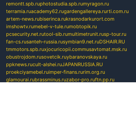
remontt.spb.ru
photostudia.spb.ru
myragon.ru
terramia.ru
academy62.ru
gardengallereya.ru
rti.com.ru
artem-news.ru
biserinca.ru
krasnodarkurort.com
imshowtv.ru
mebel-v-tule.ru
mobtopik.ru
pcsecurity.net.ru
tool-sib.ru
multimetrunit.ru
sp-tour.ru
fan-cs.ru
santeh-russia.ru
symbian9.net.ru
DSHAIR.RU
tmmotors.spb.ru
xjocuricopii.com
musavtomat.msk.ru
obustrojdom.ru
sovetcik.ru
ybaranovskaya.ru
ppknews.ru
cult-alshei.ru
JAPANRUSSIA.RU
proekciyamebel.ru
imper-finans.ru
rim.org.ru
glamourai.ru
brassminus.ru
zabor-pro.ru
ftn.pp.ru
dorogoe58.ru
laimengpacker.ru
kuzova-zapchasti.ru
sageerp.ru
taxodrom.ru
dsrazvitie.ru
hardcity.net.ru
ratinghomegames.ru
topservice25.ru
gubernyan.ru
gtglasslined.ru
ii4.ru
tssport.spb.ru
andorra24.com
blackwallstreet.ru
oboimos.ru
optim-doors.com.ru
ikuch.ru
nycr.org.ru
npa21.ru
vremya-ch.spb.ru
desert000.ru
ivtorgi.ru
ifiori.ru
catalog-statei.ru