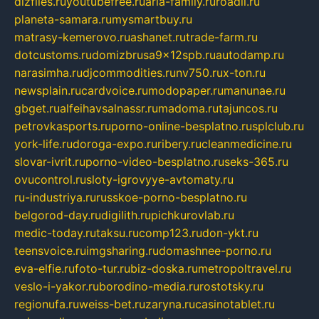
dizfiles.ru
youtubefree.ru
aria-family.ru
roadli.ru
planeta-samara.ru
mysmartbuy.ru
matrasy-kemerovo.ru
ashanet.ru
trade-farm.ru
dotcustoms.ru
domizbrusa9x12spb.ru
autodamp.ru
narasimha.ru
djcommodities.ru
nv750.ru
x-ton.ru
newsplain.ru
cardvoice.ru
modopaper.ru
manunae.ru
gbget.ru
alfeihavsalnassr.ru
madoma.ru
tajuncos.ru
petrovkasports.ru
porno-online-besplatno.ru
splclub.ru
york-life.ru
doroga-expo.ru
ribery.ru
cleanmedicine.ru
slovar-ivrit.ru
porno-video-besplatno.ru
seks-365.ru
ovucontrol.ru
sloty-igrovyye-avtomaty.ru
ru-industriya.ru
russkoe-porno-besplatno.ru
belgorod-day.ru
digilith.ru
pichkurovlab.ru
medic-today.ru
taksu.ru
comp123.ru
don-ykt.ru
teensvoice.ru
imgsharing.ru
domashnee-porno.ru
eva-elfie.ru
foto-tur.ru
biz-doska.ru
metropoltravel.ru
veslo-i-yakor.ru
borodino-media.ru
rostotsky.ru
regionufa.ru
weiss-bet.ru
zaryna.ru
casinotablet.ru