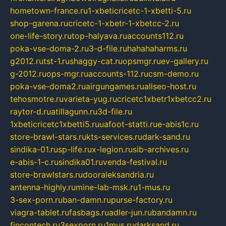
hometown-france.ru
1-xbeticricetc-1-xbetti-5.ru
shop-garena.ru
cricetc-1-xbetr-1-xbetcc-2.ru
one-life-story.ru
top-halyava.ru
accounts112.ru
poka-vse-doma-2.ru
3-d-file.ru
hahahaharms.ru
g2012.ru
tst-1.ru
shaggy-cat.ru
opsmgr.ru
ev-gallery.ru
g-2012.ru
ops-mgr.ru
accounts-112.ru
csm-demo.ru
poka-vse-doma2.ru
airgungames.ru
allseo-host.ru
tehosmotre.ru
varieta-yug.ru
cricetc1xbetr1xbetcc2.ru
raytor-d.ru
atillagunn.ru
3d-file.ru
1xbeticricetc1xbetti5.ru
uafoot-statti.ru
e-abis1c.ru
store-brawl-stars.ru
kts-services.ru
dark-sand.ru
sindika-01.ru
sp-life.ru
x-legion.ru
sib-archives.ru
e-abis-1-c.ru
sindika01.ru
venda-festival.ru
store-brawlstars.ru
dooraleksandria.ru
antenna-highly.ru
mine-lab-msk.ru
1-mus.ru
3-sex-porn.ru
ban-damn.ru
purse-factory.ru
viagra-tablet.ru
fasbags.ru
adler-jun.ru
bandamn.ru
fincontech.ru
3sexporn.ru
1mus.ru
darksand.ru