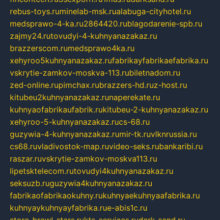
rebus-toys.ru
minelab-msk.ru
alabuga-cityhotel.ru
medsprawo-4-ka.ru
2864420.ru
blagodarenie-spb.ru
zajmy24.ru
tovudyi-4-kuhnyanazakaz.ru
brazzerscom.ru
medsprawo4ka.ru
xehyroo5kuhnyanazakaz.ru
fabrikayfabrikaefabrika.ru
vskrytie-zamkov-moskva-113.ru
biletnadom.ru
zed-online.ru
pimchax.ru
brazzers-hd.ru
z-host.ru
kitubeu2kuhnyanazakaz.ru
naperekate.ru
kuhnyaofabrikaufabrik.ru
kitubeu-2-kuhnyanazakaz.ru
xehyroo-5-kuhnyanazakaz.ru
cs-68.ru
guzywia-4-kuhnyanazakaz.ru
mir-tk.ru
vlknrussia.ru
cs68.ru
vladivostok-map.ru
video-seks.ru
bankaribi.ru
raszar.ru
vskrytie-zamkov-moskva113.ru
lipetsktelecom.ru
tovudyi4kuhnyanazakaz.ru
seksuzb.ru
guzywia4kuhnyanazakaz.ru
fabrikaofabrikaokuhny.ru
kuhnyaekuhnyaafabrika.ru
kuhnyaykuhnyayfabrika.ru
e-abis1c.ru