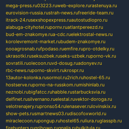
mega-press.ru
03223.ru
web-explore.ru
rastenuya.ru
eurovision-russia.ru
strah-news.ru
freeride-team.ru
itrack-24.ru
sexshopexpress.ru
autostudiopro.ru
alabuga-cityhotel.ru
pornv.ru
atlantpereezd.ru
bud-em-znakomye.ru
a-cdc.ru
elektrostal-news.ru
korolevremont-market.ru
budem-znakomye.ru
oooagrosnab.ru
fpodaso.ru
emfire.ru
pro-otdelky.ru
ukrasotki.ru
seksuzbek.ru
seks-uzbek.ru
porno-vk.ru
sovratili.ru
olecoon.ru
vd-dosug.ru
adonyev.ru
rbc-news.ru
porno-skvirt.ru
krospr.ru
13autor-kolonka.ru
sormol.ru
2rich.ru
hostel-65.ru
hostserve.ru
porno-na-russkom.ru
mishinlab.ru
neznobi.ru
bigfatcc.ru
habble.ru
starbucksvia.ru
delfinet.ru
silvernano.ru
elestal.ru
vektor-doroga.ru
velotrenajery.ru
pronso54.ru
lenasever.ru
lovinskix.ru
show-pets.ru
smartnews03.ru
discofoxworld.ru
miraclecoon.ru
pongup.ru
hostel65.ru
liura.ru
glasspb.ru
firehunters.ru
gribowo.ru
gnalis.ru
bulkitula.ru