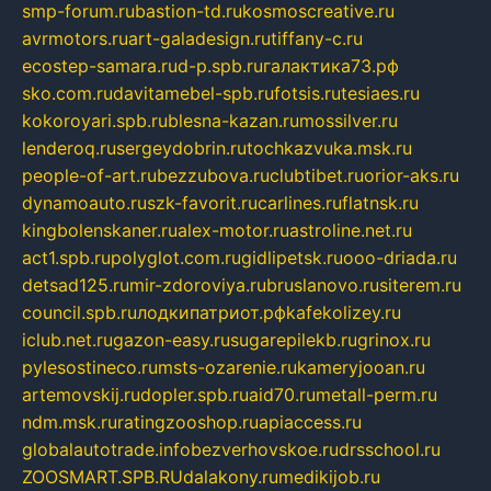
smp-forum.ru
bastion-td.ru
kosmoscreative.ru
avrmotors.ru
art-galadesign.ru
tiffany-c.ru
ecostep-samara.ru
d-p.spb.ru
галактика73.рф
sko.com.ru
davitamebel-spb.ru
fotsis.ru
tesiaes.ru
kokoroyari.spb.ru
blesna-kazan.ru
mossilver.ru
lenderoq.ru
sergeydobrin.ru
tochkazvuka.msk.ru
people-of-art.ru
bezzubova.ru
clubtibet.ru
orior-aks.ru
dynamoauto.ru
szk-favorit.ru
carlines.ru
flatnsk.ru
kingbolenskaner.ru
alex-motor.ru
astroline.net.ru
act1.spb.ru
polyglot.com.ru
gidlipetsk.ru
ooo-driada.ru
detsad125.ru
mir-zdoroviya.ru
bruslanovo.ru
siterem.ru
council.spb.ru
лодкипатриот.рф
kafekolizey.ru
iclub.net.ru
gazon-easy.ru
sugarepilekb.ru
grinox.ru
pylesostineco.ru
msts-ozarenie.ru
kameryjooan.ru
artemovskij.ru
dopler.spb.ru
aid70.ru
metall-perm.ru
ndm.msk.ru
ratingzooshop.ru
apiaccess.ru
globalautotrade.info
bezverhovskoe.ru
drsschool.ru
ZOOSMART.SPB.RU
dalakony.ru
medikijob.ru