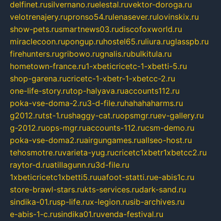
delfinet.ru
silvernano.ru
elestal.ru
vektor-doroga.ru
velotrenajery.ru
pronso54.ru
lenasever.ru
lovinskix.ru
show-pets.ru
smartnews03.ru
discofoxworld.ru
miraclecoon.ru
pongup.ru
hostel65.ru
liura.ru
glasspb.ru
firehunters.ru
gribowo.ru
gnalis.ru
bulkitula.ru
hometown-france.ru
1-xbeticricetc-1-xbetti-5.ru
shop-garena.ru
cricetc-1-xbetr-1-xbetcc-2.ru
one-life-story.ru
top-halyava.ru
accounts112.ru
poka-vse-doma-2.ru
3-d-file.ru
hahahaharms.ru
g2012.ru
tst-1.ru
shaggy-cat.ru
opsmgr.ru
ev-gallery.ru
g-2012.ru
ops-mgr.ru
accounts-112.ru
csm-demo.ru
poka-vse-doma2.ru
airgungames.ru
allseo-host.ru
tehosmotre.ru
varieta-yug.ru
cricetc1xbetr1xbetcc2.ru
raytor-d.ru
atillagunn.ru
3d-file.ru
1xbeticricetc1xbetti5.ru
uafoot-statti.ru
e-abis1c.ru
store-brawl-stars.ru
kts-services.ru
dark-sand.ru
sindika-01.ru
sp-life.ru
x-legion.ru
sib-archives.ru
e-abis-1-c.ru
sindika01.ru
venda-festival.ru