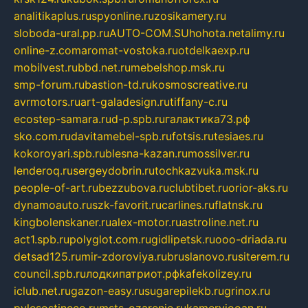
analitikaplus.ru
spyonline.ru
zosikamery.ru
sloboda-ural.pp.ru
AUTO-COM.SU
hohota.net
alimy.ru
online-z.com
aromat-vostoka.ru
otdelkaexp.ru
mobilvest.ru
bbd.net.ru
mebelshop.msk.ru
smp-forum.ru
bastion-td.ru
kosmoscreative.ru
avrmotors.ru
art-galadesign.ru
tiffany-c.ru
ecostep-samara.ru
d-p.spb.ru
галактика73.рф
sko.com.ru
davitamebel-spb.ru
fotsis.ru
tesiaes.ru
kokoroyari.spb.ru
blesna-kazan.ru
mossilver.ru
lenderoq.ru
sergeydobrin.ru
tochkazvuka.msk.ru
people-of-art.ru
bezzubova.ru
clubtibet.ru
orior-aks.ru
dynamoauto.ru
szk-favorit.ru
carlines.ru
flatnsk.ru
kingbolenskaner.ru
alex-motor.ru
astroline.net.ru
act1.spb.ru
polyglot.com.ru
gidlipetsk.ru
ooo-driada.ru
detsad125.ru
mir-zdoroviya.ru
bruslanovo.ru
siterem.ru
council.spb.ru
лодкипатриот.рф
kafekolizey.ru
iclub.net.ru
gazon-easy.ru
sugarepilekb.ru
grinox.ru