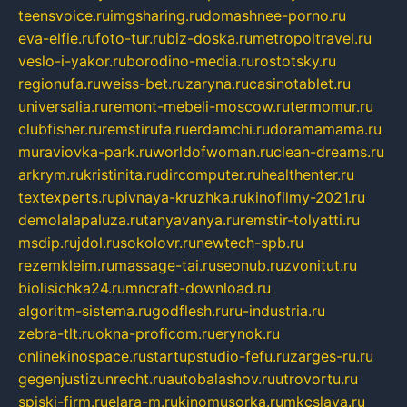
teensvoice.ru
imgsharing.ru
domashnee-porno.ru
eva-elfie.ru
foto-tur.ru
biz-doska.ru
metropoltravel.ru
veslo-i-yakor.ru
borodino-media.ru
rostotsky.ru
regionufa.ru
weiss-bet.ru
zaryna.ru
casinotablet.ru
universalia.ru
remont-mebeli-moscow.ru
termomur.ru
clubfisher.ru
remstirufa.ru
erdamchi.ru
doramamama.ru
muraviovka-park.ru
worldofwoman.ru
clean-dreams.ru
arkrym.ru
kristinita.ru
dircomputer.ru
healthenter.ru
textexperts.ru
pivnaya-kruzhka.ru
kinofilmy-2021.ru
demolalapaluza.ru
tanyavanya.ru
remstir-tolyatti.ru
msdip.ru
jdol.ru
sokolovr.ru
newtech-spb.ru
rezemkleim.ru
massage-tai.ru
seonub.ru
zvonitut.ru
biolisichka24.ru
mncraft-download.ru
algoritm-sistema.ru
godflesh.ru
ru-industria.ru
zebra-tlt.ru
okna-proficom.ru
erynok.ru
onlinekinospace.ru
startupstudio-fefu.ru
zarges-ru.ru
gegenjustizunrecht.ru
autobalashov.ru
utrovortu.ru
spiski-firm.ru
elara-m.ru
kinomusorka.ru
mkcslava.ru