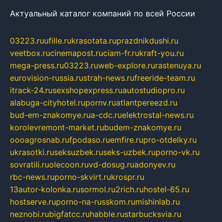
Актуальный каталог компаний по всей России
03223.ru
ufille.ru
krasotata.ru
prazdnikdushi.ru
veetbox.ru
cinemapost.ru
ciam-fr.ru
kraft-you.ru
mega-press.ru
03223.ru
web-explore.ru
rastenuya.ru
eurovision-russia.ru
strah-news.ru
freeride-team.ru
itrack-24.ru
sexshopexpress.ru
autostudiopro.ru
alabuga-cityhotel.ru
pornv.ru
atlantpereezd.ru
bud-em-znakomye.ru
a-cdc.ru
elektrostal-news.ru
korolevremont-market.ru
budem-znakomye.ru
oooagrosnab.ru
fpodaso.ru
emfire.ru
pro-otdelky.ru
ukrasotki.ru
seksuzbek.ru
seks-uzbek.ru
porno-vk.ru
sovratili.ru
olecoon.ru
vd-dosug.ru
adonyev.ru
rbc-news.ru
porno-skvirt.ru
krospr.ru
13autor-kolonka.ru
sormol.ru
2rich.ru
hostel-65.ru
hostserve.ru
porno-na-russkom.ru
mishinlab.ru
neznobi.ru
bigfatcc.ru
habble.ru
starbucksvia.ru