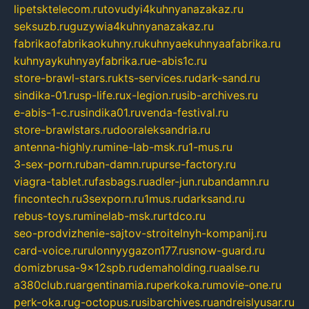
lipetsktelecom.ru
tovudyi4kuhnyanazakaz.ru
seksuzb.ru
guzywia4kuhnyanazakaz.ru
fabrikaofabrikaokuhny.ru
kuhnyaekuhnyaafabrika.ru
kuhnyaykuhnyayfabrika.ru
e-abis1c.ru
store-brawl-stars.ru
kts-services.ru
dark-sand.ru
sindika-01.ru
sp-life.ru
x-legion.ru
sib-archives.ru
e-abis-1-c.ru
sindika01.ru
venda-festival.ru
store-brawlstars.ru
dooraleksandria.ru
antenna-highly.ru
mine-lab-msk.ru
1-mus.ru
3-sex-porn.ru
ban-damn.ru
purse-factory.ru
viagra-tablet.ru
fasbags.ru
adler-jun.ru
bandamn.ru
fincontech.ru
3sexporn.ru
1mus.ru
darksand.ru
rebus-toys.ru
minelab-msk.ru
rtdco.ru
seo-prodvizhenie-sajtov-stroitelnyh-kompanij.ru
card-voice.ru
rulonnyygazon177.ru
snow-guard.ru
domizbrusa-9x12spb.ru
demaholding.ru
aalse.ru
a380club.ru
argentinamia.ru
perkoka.ru
movie-one.ru
perk-oka.ru
g-octopus.ru
sibarchives.ru
andreislyusar.ru