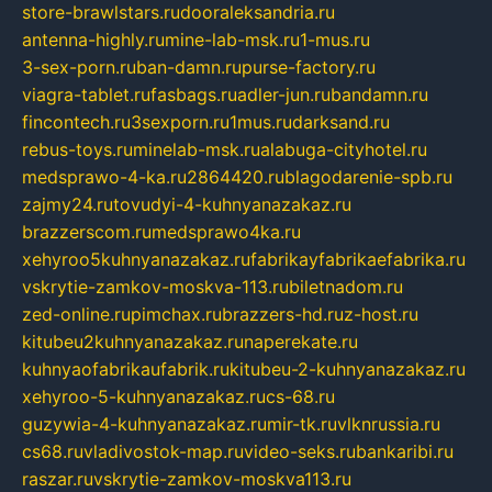
store-brawlstars.ru
dooraleksandria.ru
antenna-highly.ru
mine-lab-msk.ru
1-mus.ru
3-sex-porn.ru
ban-damn.ru
purse-factory.ru
viagra-tablet.ru
fasbags.ru
adler-jun.ru
bandamn.ru
fincontech.ru
3sexporn.ru
1mus.ru
darksand.ru
rebus-toys.ru
minelab-msk.ru
alabuga-cityhotel.ru
medsprawo-4-ka.ru
2864420.ru
blagodarenie-spb.ru
zajmy24.ru
tovudyi-4-kuhnyanazakaz.ru
brazzerscom.ru
medsprawo4ka.ru
xehyroo5kuhnyanazakaz.ru
fabrikayfabrikaefabrika.ru
vskrytie-zamkov-moskva-113.ru
biletnadom.ru
zed-online.ru
pimchax.ru
brazzers-hd.ru
z-host.ru
kitubeu2kuhnyanazakaz.ru
naperekate.ru
kuhnyaofabrikaufabrik.ru
kitubeu-2-kuhnyanazakaz.ru
xehyroo-5-kuhnyanazakaz.ru
cs-68.ru
guzywia-4-kuhnyanazakaz.ru
mir-tk.ru
vlknrussia.ru
cs68.ru
vladivostok-map.ru
video-seks.ru
bankaribi.ru
raszar.ru
vskrytie-zamkov-moskva113.ru