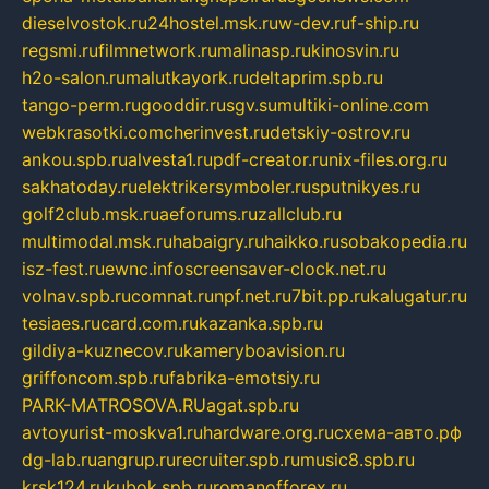
dieselvostok.ru
24hostel.msk.ru
w-dev.ru
f-ship.ru
regsmi.ru
filmnetwork.ru
malinasp.ru
kinosvin.ru
h2o-salon.ru
malutkayork.ru
deltaprim.spb.ru
tango-perm.ru
gooddir.ru
sgv.su
multiki-online.com
webkrasotki.com
cherinvest.ru
detskiy-ostrov.ru
ankou.spb.ru
alvesta1.ru
pdf-creator.ru
nix-files.org.ru
sakhatoday.ru
elektrikersymboler.ru
sputnikyes.ru
golf2club.msk.ru
aeforums.ru
zallclub.ru
multimodal.msk.ru
habaigry.ru
haikko.ru
sobakopedia.ru
isz-fest.ru
ewnc.info
screensaver-clock.net.ru
volnav.spb.ru
comnat.ru
npf.net.ru
7bit.pp.ru
kalugatur.ru
tesiaes.ru
card.com.ru
kazanka.spb.ru
gildiya-kuznecov.ru
kameryboavision.ru
griffoncom.spb.ru
fabrika-emotsiy.ru
PARK-MATROSOVA.RU
agat.spb.ru
avtoyurist-moskva1.ru
hardware.org.ru
схема-авто.рф
dg-lab.ru
angrup.ru
recruiter.spb.ru
music8.spb.ru
krsk124.ru
kubok.spb.ru
romanofforex.ru