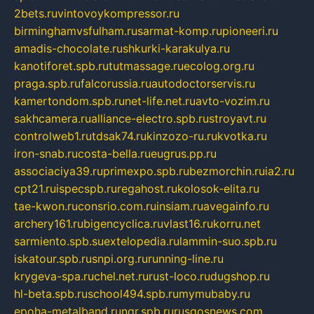
2bets.ru
vintovoykompressor.ru
birminghamvsfulham.ru
sarmat-komp.ru
pioneeri.ru
amadis-chocolate.ru
shkurki-karakulya.ru
kanotiforet.spb.ru
tutmassage.ru
ecolog.org.ru
praga.spb.ru
falcorussia.ru
autodoctorservis.ru
kamertondom.spb.ru
net-life.net.ru
avto-vozim.ru
sakhcamera.ru
alliance-electro.spb.ru
stroyavt.ru
controlweb1.ru
tdsak74.ru
kinzozo-ru.ru
kvotka.ru
iron-snab.ru
costa-bella.ru
eugrus.pp.ru
associaciya39.ru
primexpo.spb.ru
bezmorchin.ru
ia2.ru
cpt21.ru
ispecspb.ru
regahost.ru
kolosok-elita.ru
tae-kwon.ru
consrio.com.ru
insiam.ru
avegainfo.ru
archery161.ru
bigencyclica.ru
vlast16.ru
korru.net
sarmiento.spb.su
extelopedia.ru
lammin-suo.spb.ru
iskatour.spb.ru
snpi.org.ru
running-line.ru
krygeva-spa.ru
chel.net.ru
rust-loco.ru
dugshop.ru
hl-beta.spb.ru
school494.spb.ru
mymubaby.ru
epoha-metalband.ru
ngr.spb.ru
rusgosnews.com