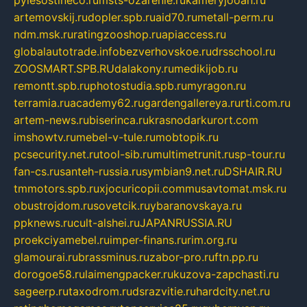
pylesostineco.ru
msts-ozarenie.ru
kameryjooan.ru
artemovskij.ru
dopler.spb.ru
aid70.ru
metall-perm.ru
ndm.msk.ru
ratingzooshop.ru
apiaccess.ru
globalautotrade.info
bezverhovskoe.ru
drsschool.ru
ZOOSMART.SPB.RU
dalakony.ru
medikijob.ru
remontt.spb.ru
photostudia.spb.ru
myragon.ru
terramia.ru
academy62.ru
gardengallereya.ru
rti.com.ru
artem-news.ru
biserinca.ru
krasnodarkurort.com
imshowtv.ru
mebel-v-tule.ru
mobtopik.ru
pcsecurity.net.ru
tool-sib.ru
multimetrunit.ru
sp-tour.ru
fan-cs.ru
santeh-russia.ru
symbian9.net.ru
DSHAIR.RU
tmmotors.spb.ru
xjocuricopii.com
musavtomat.msk.ru
obustrojdom.ru
sovetcik.ru
ybaranovskaya.ru
ppknews.ru
cult-alshei.ru
JAPANRUSSIA.RU
proekciyamebel.ru
imper-finans.ru
rim.org.ru
glamourai.ru
brassminus.ru
zabor-pro.ru
ftn.pp.ru
dorogoe58.ru
laimengpacker.ru
kuzova-zapchasti.ru
sageerp.ru
taxodrom.ru
dsrazvitie.ru
hardcity.net.ru