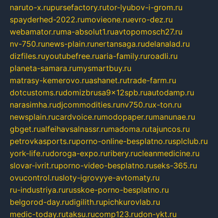
naruto-x.ru
pursefactory.ru
tor-lyubov-i-grom.ru
spayderhed-2022.ru
movieone.ru
evro-dez.ru
webamator.ru
ma-absolut1.ru
avtopomosch27.ru
nv-750.ru
news-plain.ru
nertansaga.ru
delanalad.ru
dizfiles.ru
youtubefree.ru
aria-family.ru
roadli.ru
planeta-samara.ru
mysmartbuy.ru
matrasy-kemerovo.ru
ashanet.ru
trade-farm.ru
dotcustoms.ru
domizbrusa9x12spb.ru
autodamp.ru
narasimha.ru
djcommodities.ru
nv750.ru
x-ton.ru
newsplain.ru
cardvoice.ru
modopaper.ru
manunae.ru
gbget.ru
alfeihavsalnassr.ru
madoma.ru
tajuncos.ru
petrovkasports.ru
porno-online-besplatno.ru
splclub.ru
york-life.ru
doroga-expo.ru
ribery.ru
cleanmedicine.ru
slovar-ivrit.ru
porno-video-besplatno.ru
seks-365.ru
ovucontrol.ru
sloty-igrovyye-avtomaty.ru
ru-industriya.ru
russkoe-porno-besplatno.ru
belgorod-day.ru
digilith.ru
pichkurovlab.ru
medic-today.ru
taksu.ru
comp123.ru
don-ykt.ru