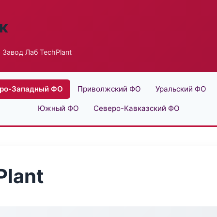
к
 Завод Лаб TechPlant
ро-Западный ФО
Приволжский ФО
Уральский ФО
Южный ФО
Северо-Кавказский ФО
Plant