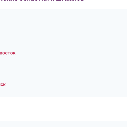
восток
нск