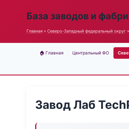
База заводов и фабри
Главная
»
Северо-Западный федеральный округ
»
🏠 Главная
Центральный ФО
Севе
Завод Лаб Tech