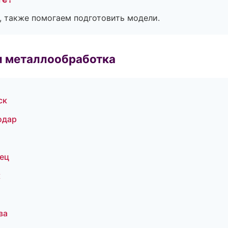
, также помогаем подготовить модели.
и металлообработка
ск
одар
ец
к
ва