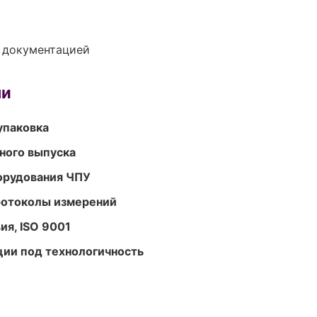
е документацией
ми
упаковка
ного выпуска
орудования ЧПУ
ротоколы измерений
ия, ISO 9001
ции под технологичность