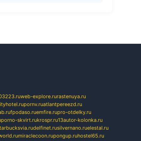
03223.ru
web-explore.ru
rastenuya.ru
tyhotel.ru
pornv.ru
atlantpereezd.ru
b.ru
fpodaso.ru
emfire.ru
pro-otdelky.ru
u
porno-skvirt.ru
krospr.ru
13autor-kolonka.ru
tarbucksvia.ru
delfinet.ru
silvernano.ru
elestal.ru
world.ru
miraclecoon.ru
pongup.ru
hostel65.ru