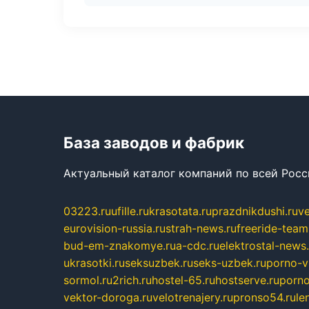
База заводов и фабрик
Актуальный каталог компаний по всей Рос
03223.ru
ufille.ru
krasotata.ru
prazdnikdushi.ru
v
eurovision-russia.ru
strah-news.ru
freeride-team
bud-em-znakomye.ru
a-cdc.ru
elektrostal-news.
ukrasotki.ru
seksuzbek.ru
seks-uzbek.ru
porno-v
sormol.ru
2rich.ru
hostel-65.ru
hostserve.ru
porno
vektor-doroga.ru
velotrenajery.ru
pronso54.ru
le