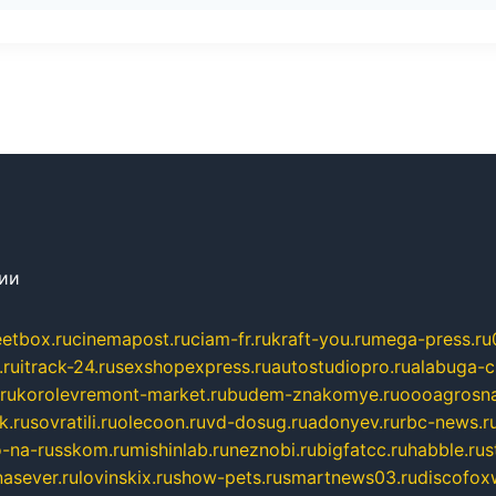
сии
eetbox.ru
cinemapost.ru
ciam-fr.ru
kraft-you.ru
mega-press.ru
.ru
itrack-24.ru
sexshopexpress.ru
autostudiopro.ru
alabuga-ci
ru
korolevremont-market.ru
budem-znakomye.ru
oooagrosna
k.ru
sovratili.ru
olecoon.ru
vd-dosug.ru
adonyev.ru
rbc-news.r
-na-russkom.ru
mishinlab.ru
neznobi.ru
bigfatcc.ru
habble.ru
s
nasever.ru
lovinskix.ru
show-pets.ru
smartnews03.ru
discofox