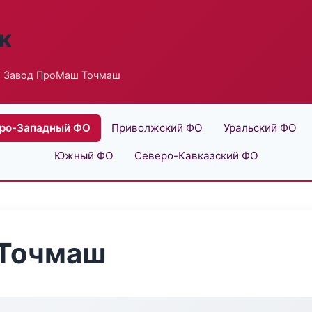
к
 Завод ПроМаш Точмаш
ро-Западный ФО
Приволжский ФО
Уральский ФО
Южный ФО
Северо-Кавказский ФО
 Точмаш