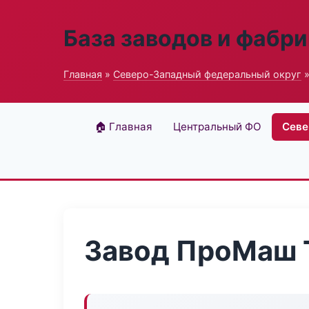
База заводов и фабри
Главная
»
Северо-Западный федеральный округ
»
🏠 Главная
Центральный ФО
Севе
Завод ПроМаш