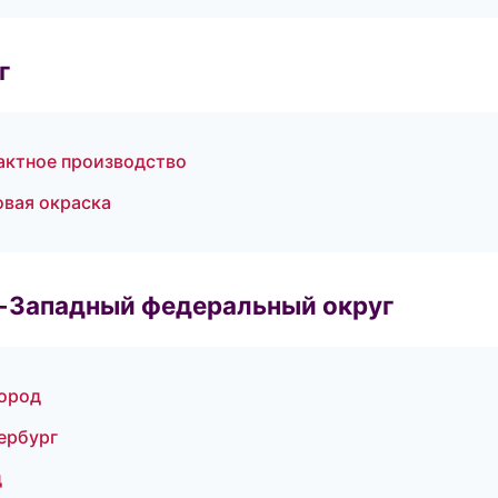
г
актное производство
вая окраска
о-Западный федеральный округ
ород
ербург
д