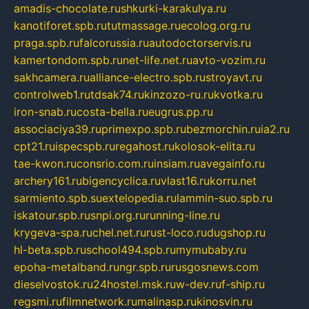
amadis-chocolate.ru
shkurki-karakulya.ru
kanotiforet.spb.ru
tutmassage.ru
ecolog.org.ru
praga.spb.ru
falcorussia.ru
autodoctorservis.ru
kamertondom.spb.ru
net-life.net.ru
avto-vozim.ru
sakhcamera.ru
alliance-electro.spb.ru
stroyavt.ru
controlweb1.ru
tdsak74.ru
kinzozo-ru.ru
kvotka.ru
iron-snab.ru
costa-bella.ru
eugrus.pp.ru
associaciya39.ru
primexpo.spb.ru
bezmorchin.ru
ia2.ru
cpt21.ru
ispecspb.ru
regahost.ru
kolosok-elita.ru
tae-kwon.ru
consrio.com.ru
insiam.ru
avegainfo.ru
archery161.ru
bigencyclica.ru
vlast16.ru
korru.net
sarmiento.spb.su
extelopedia.ru
lammin-suo.spb.ru
iskatour.spb.ru
snpi.org.ru
running-line.ru
krygeva-spa.ru
chel.net.ru
rust-loco.ru
dugshop.ru
hl-beta.spb.ru
school494.spb.ru
mymubaby.ru
epoha-metalband.ru
ngr.spb.ru
rusgosnews.com
dieselvostok.ru
24hostel.msk.ru
w-dev.ru
f-ship.ru
regsmi.ru
filmnetwork.ru
malinasp.ru
kinosvin.ru