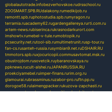
globalautotrade.info
bezverhovskoe.ru
drsschool.ru
ZOOSMART.SPB.RU
dalakony.ru
medikijob.ru
remontt.spb.ru
photostudia.spb.ru
myragon.ru
terramia.ru
academy62.ru
gardengallereya.ru
rti.com.ru
artem-news.ru
biserinca.ru
krasnodarkurort.com
imshowtv.ru
mebel-v-tule.ru
mobtopik.ru
pcsecurity.net.ru
tool-sib.ru
multimetrunit.ru
sp-tour.ru
fan-cs.ru
santeh-russia.ru
symbian9.net.ru
DSHAIR.RU
tmmotors.spb.ru
xjocuricopii.com
musavtomat.msk.ru
obustrojdom.ru
sovetcik.ru
ybaranovskaya.ru
ppknews.ru
cult-alshei.ru
JAPANRUSSIA.RU
proekciyamebel.ru
imper-finans.ru
rim.org.ru
glamourai.ru
brassminus.ru
zabor-pro.ru
ftn.pp.ru
dorogoe58.ru
laimengpacker.ru
kuzova-zapchasti.ru
sageerp.ru
taxodrom.ru
dsrazvitie.ru
hardcity.net.ru
ratinghomegames.ru
topservice25.ru
gubernyan.ru
gtglasslined.ru
ii4.ru
tssport.spb.ru
andorra24.com
blackwallstreet.ru
oboimos.ru
optim-doors.com.ru