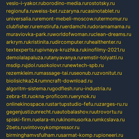
veslo-i-yakor.ru
borodino-media.ru
rostotsky.ru
regionufa.ru
weiss-bet.ru
zaryna.ru
casinotablet.ru
universalia.ru
remont-mebeli-moscow.ru
termomur.ru
clubfisher.ru
remstirufa.ru
erdamchi.ru
doramamama.ru
muraviovka-park.ru
worldofwoman.ru
clean-dreams.ru
arkrym.ru
kristinita.ru
dircomputer.ru
healthenter.ru
textexperts.ru
pivnaya-kruzhka.ru
kinofilmy-2021.ru
demolalapaluza.ru
tanyavanya.ru
remstir-tolyatti.ru
msdip.ru
jdol.ru
sokolovr.ru
newtech-spb.ru
rezemkleim.ru
massage-tai.ru
seonub.ru
zvonitut.ru
biolisichka24.ru
mncraft-download.ru
algoritm-sistema.ru
godflesh.ru
ru-industria.ru
zebra-tlt.ru
okna-proficom.ru
erynok.ru
onlinekinospace.ru
startupstudio-fefu.ru
zarges-ru.ru
gegenjustizunrecht.ru
autobalashov.ru
utrovortu.ru
spiski-firm.ru
elara-m.ru
kinomusorka.ru
mkcslava.ru
2bets.ru
vintovoykompressor.ru
birminghamvsfulham.ru
sarmat-komp.ru
pioneeri.ru