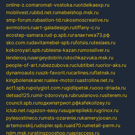
online-z.com
aromat-vostoka.ru
otdelkaexp.ru
mobilvest.ru
bbd.net.ru
mebelshop.msk.ru
smp-forum.ru
bastion-td.ru
kosmoscreative.ru
avrmotors.ru
art-galadesign.ru
tiffany-c.ru
ecostep-samara.ru
d-p.spb.ru
галактика73.рф
sko.com.ru
davitamebel-spb.ru
fotsis.ru
tesiaes.ru
kokoroyari.spb.ru
blesna-kazan.ru
mossilver.ru
lenderoq.ru
sergeydobrin.ru
tochkazvuka.msk.ru
people-of-art.ru
bezzubova.ru
clubtibet.ru
orior-aks.ru
dynamoauto.ru
szk-favorit.ru
carlines.ru
flatnsk.ru
kingbolenskaner.ru
alex-motor.ru
astroline.net.ru
act1.spb.ru
polyglot.com.ru
gidlipetsk.ru
ooo-driada.ru
detsad125.ru
mir-zdoroviya.ru
bruslanovo.ru
siterem.ru
council.spb.ru
лодкипатриот.рф
kafekolizey.ru
iclub.net.ru
gazon-easy.ru
sugarepilekb.ru
grinox.ru
pylesostineco.ru
msts-ozarenie.ru
kameryjooan.ru
artemovskij.ru
dopler.spb.ru
aid70.ru
metall-perm.ru
ndm.msk.ru
ratingzooshop.ru
apiaccess.ru