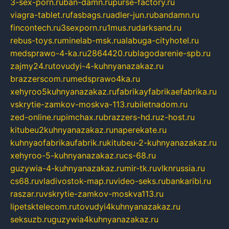
3-sex-porn.ru
ban-damn.ru
purse-factory.ru
viagra-tablet.ru
fasbags.ru
adler-jun.ru
bandamn.ru
fincontech.ru
3sexporn.ru
1mus.ru
darksand.ru
rebus-toys.ru
minelab-msk.ru
alabuga-cityhotel.ru
medsprawo-4-ka.ru
2864420.ru
blagodarenie-spb.ru
zajmy24.ru
tovudyi-4-kuhnyanazakaz.ru
brazzerscom.ru
medsprawo4ka.ru
xehyroo5kuhnyanazakaz.ru
fabrikayfabrikaefabrika.ru
vskrytie-zamkov-moskva-113.ru
biletnadom.ru
zed-online.ru
pimchax.ru
brazzers-hd.ru
z-host.ru
kitubeu2kuhnyanazakaz.ru
naperekate.ru
kuhnyaofabrikaufabrik.ru
kitubeu-2-kuhnyanazakaz.ru
xehyroo-5-kuhnyanazakaz.ru
cs-68.ru
guzywia-4-kuhnyanazakaz.ru
mir-tk.ru
vlknrussia.ru
cs68.ru
vladivostok-map.ru
video-seks.ru
bankaribi.ru
raszar.ru
vskrytie-zamkov-moskva113.ru
lipetsktelecom.ru
tovudyi4kuhnyanazakaz.ru
seksuzb.ru
guzywia4kuhnyanazakaz.ru