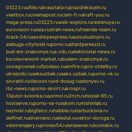
03223.ru
ufille.ru
krasotata.ru
prazdnikdushi.ru
veetbox.ru
cinemapost.ru
ciam-fr.ru
kraft-you.ru
mega-press.ru
03223.ru
web-explore.ru
rastenuya.ru
eurovision-russia.ru
strah-news.ru
freeride-team.ru
itrack-24.ru
sexshopexpress.ru
autostudiopro.ru
alabuga-cityhotel.ru
pornv.ru
atlantpereezd.ru
bud-em-znakomye.ru
a-cdc.ru
elektrostal-news.ru
korolevremont-market.ru
budem-znakomye.ru
oooagrosnab.ru
fpodaso.ru
emfire.ru
pro-otdelky.ru
ukrasotki.ru
seksuzbek.ru
seks-uzbek.ru
porno-vk.ru
sovratili.ru
olecoon.ru
vd-dosug.ru
adonyev.ru
rbc-news.ru
porno-skvirt.ru
krospr.ru
13autor-kolonka.ru
sormol.ru
2rich.ru
hostel-65.ru
hostserve.ru
porno-na-russkom.ru
mishinlab.ru
neznobi.ru
bigfatcc.ru
habble.ru
starbucksvia.ru
delfinet.ru
silvernano.ru
elestal.ru
vektor-doroga.ru
velotrenajery.ru
pronso54.ru
lenasever.ru
lovinskix.ru