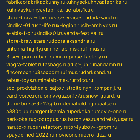
fabrikaofabrikaokuhny.ru
kuhnyaekuhnyaafabrika.ru
kuhnyaykuhnyayfabrika.ru
e-abis1c.ru
store-brawl-stars.ru
kts-services.ru
dark-sand.ru
sindika-01.ru
sp-life.ru
x-legion.ru
sib-archives.ru
e-abis-1-c.ru
sindika01.ru
venda-festival.ru
store-brawlstars.ru
dooraleksandria.ru
antenna-highly.ru
mine-lab-msk.ru
1-mus.ru
3-sex-porn.ru
ban-damn.ru
purse-factory.ru
viagra-tablet.ru
fasbags.ru
adler-jun.ru
bandamn.ru
fincontech.ru
3sexporn.ru
1mus.ru
darksand.ru
rebus-toys.ru
minelab-msk.ru
rtdco.ru
seo-prodvizhenie-sajtov-stroitelnyh-kompanij.ru
card-voice.ru
rulonnyygazon177.ru
snow-guard.ru
domizbrusa-9x12spb.ru
demaholding.ru
aalse.ru
a380club.ru
argentinamia.ru
perkoka.ru
movie-one.ru
perk-oka.ru
g-octopus.ru
sibarchives.ru
andreislyusar.ru
naruto-x.ru
pursefactory.ru
tor-lyubov-i-grom.ru
spayderhed-2022.ru
movieone.ru
evro-dez.ru