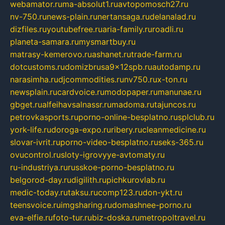
webamator.ru
ma-absolut1.ru
avtopomosch27.ru
nv-750.ru
news-plain.ru
nertansaga.ru
delanalad.ru
dizfiles.ru
youtubefree.ru
aria-family.ru
roadli.ru
planeta-samara.ru
mysmartbuy.ru
matrasy-kemerovo.ru
ashanet.ru
trade-farm.ru
dotcustoms.ru
domizbrusa9x12spb.ru
autodamp.ru
narasimha.ru
djcommodities.ru
nv750.ru
x-ton.ru
newsplain.ru
cardvoice.ru
modopaper.ru
manunae.ru
gbget.ru
alfeihavsalnassr.ru
madoma.ru
tajuncos.ru
petrovkasports.ru
porno-online-besplatno.ru
splclub.ru
york-life.ru
doroga-expo.ru
ribery.ru
cleanmedicine.ru
slovar-ivrit.ru
porno-video-besplatno.ru
seks-365.ru
ovucontrol.ru
sloty-igrovyye-avtomaty.ru
ru-industriya.ru
russkoe-porno-besplatno.ru
belgorod-day.ru
digilith.ru
pichkurovlab.ru
medic-today.ru
taksu.ru
comp123.ru
don-ykt.ru
teensvoice.ru
imgsharing.ru
domashnee-porno.ru
eva-elfie.ru
foto-tur.ru
biz-doska.ru
metropoltravel.ru