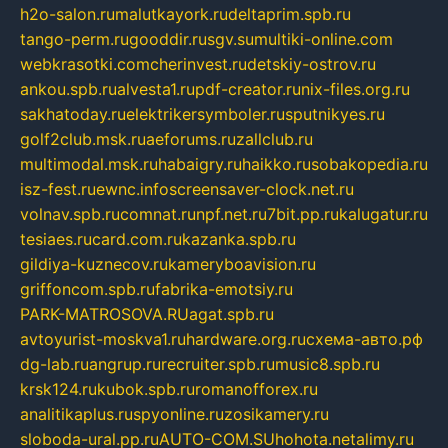
h2o-salon.ru
malutkayork.ru
deltaprim.spb.ru
tango-perm.ru
gooddir.ru
sgv.su
multiki-online.com
webkrasotki.com
cherinvest.ru
detskiy-ostrov.ru
ankou.spb.ru
alvesta1.ru
pdf-creator.ru
nix-files.org.ru
sakhatoday.ru
elektrikersymboler.ru
sputnikyes.ru
golf2club.msk.ru
aeforums.ru
zallclub.ru
multimodal.msk.ru
habaigry.ru
haikko.ru
sobakopedia.ru
isz-fest.ru
ewnc.info
screensaver-clock.net.ru
volnav.spb.ru
comnat.ru
npf.net.ru
7bit.pp.ru
kalugatur.ru
tesiaes.ru
card.com.ru
kazanka.spb.ru
gildiya-kuznecov.ru
kameryboavision.ru
griffoncom.spb.ru
fabrika-emotsiy.ru
PARK-MATROSOVA.RU
agat.spb.ru
avtoyurist-moskva1.ru
hardware.org.ru
схема-авто.рф
dg-lab.ru
angrup.ru
recruiter.spb.ru
music8.spb.ru
krsk124.ru
kubok.spb.ru
romanofforex.ru
analitikaplus.ru
spyonline.ru
zosikamery.ru
sloboda-ural.pp.ru
AUTO-COM.SU
hohota.net
alimy.ru