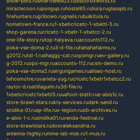
show-pets.ru
smartnews03.ru
discofoxworld.ru
miraclecoon.ru
pongup.ru
hostel65.ru
liura.ru
glasspb.ru
firehunters.ru
gribowo.ru
gnalis.ru
bulkitula.ru
hometown-france.ru
1-xbeticricetc-1-xbetti-5.ru
shop-garena.ru
cricetc-1-xbetr-1-xbetcc-2.ru
one-life-story.ru
top-halyava.ru
accounts112.ru
poka-vse-doma-2.ru
3-d-file.ru
hahahaharms.ru
g2012.ru
tst-1.ru
shaggy-cat.ru
opsmgr.ru
ev-gallery.ru
g-2012.ru
ops-mgr.ru
accounts-112.ru
csm-demo.ru
poka-vse-doma2.ru
airgungames.ru
allseo-host.ru
tehosmotre.ru
varieta-yug.ru
cricetc1xbetr1xbetcc2.ru
raytor-d.ru
atillagunn.ru
3d-file.ru
1xbeticricetc1xbetti5.ru
uafoot-statti.ru
e-abis1c.ru
store-brawl-stars.ru
kts-services.ru
dark-sand.ru
sindika-01.ru
sp-life.ru
x-legion.ru
sib-archives.ru
e-abis-1-c.ru
sindika01.ru
venda-festival.ru
store-brawlstars.ru
dooraleksandria.ru
antenna-highly.ru
mine-lab-msk.ru
1-mus.ru