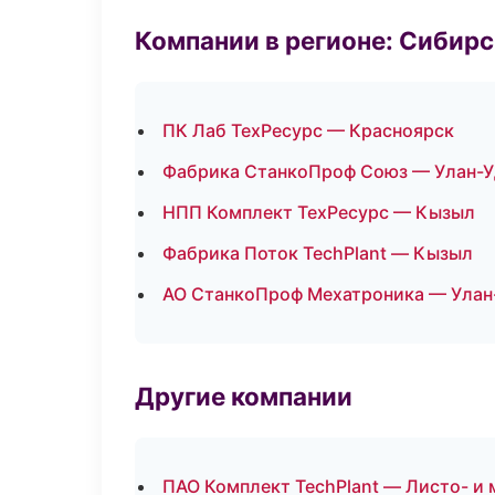
Компании в регионе: Сибир
ПК Лаб ТехРесурс — Красноярск
Фабрика СтанкоПроф Союз — Улан-У
НПП Комплект ТехРесурс — Кызыл
Фабрика Поток TechPlant — Кызыл
АО СтанкоПроф Мехатроника — Улан
Другие компании
ПАО Комплект TechPlant — Листо- и