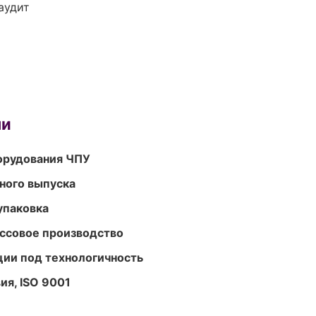
аудит
ми
орудования ЧПУ
ного выпуска
упаковка
ассовое производство
ции под технологичность
ия, ISO 9001