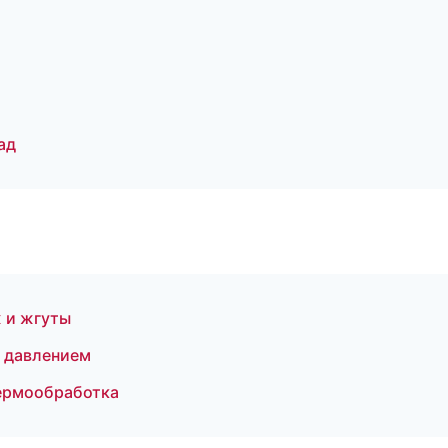
ад
 и жгуты
д давлением
термообработка