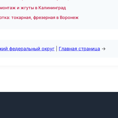
онтаж и жгуты в Калининград
тка: токарная, фрезерная в Воронеж
ский федеральный округ
|
Главная страница
→