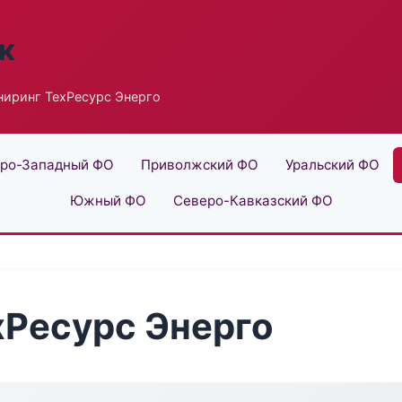
к
иринг ТехРесурс Энерго
ро-Западный ФО
Приволжский ФО
Уральский ФО
Южный ФО
Северо-Кавказский ФО
хРесурс Энерго