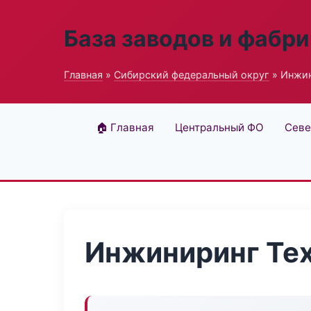
База заводов и фабри
Главная
»
Сибирский федеральный округ
» Инжин
🏠 Главная
Центральный ФО
Севе
Инжиниринг Те