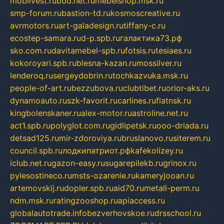
mobilvest.ru
bbd.net.ru
mebelshop.msk.ru
smp-forum.ru
bastion-td.ru
kosmoscreative.ru
avrmotors.ru
art-galadesign.ru
tiffany-c.ru
ecostep-samara.ru
d-p.spb.ru
галактика73.рф
sko.com.ru
davitamebel-spb.ru
fotsis.ru
tesiaes.ru
kokoroyari.spb.ru
blesna-kazan.ru
mossilver.ru
lenderoq.ru
sergeydobrin.ru
tochkazvuka.msk.ru
people-of-art.ru
bezzubova.ru
clubtibet.ru
orior-aks.ru
dynamoauto.ru
szk-favorit.ru
carlines.ru
flatnsk.ru
kingbolenskaner.ru
alex-motor.ru
astroline.net.ru
act1.spb.ru
polyglot.com.ru
gidlipetsk.ru
ooo-driada.ru
detsad125.ru
mir-zdoroviya.ru
bruslanovo.ru
siterem.ru
council.spb.ru
лодкипатриот.рф
kafekolizey.ru
iclub.net.ru
gazon-easy.ru
sugarepilekb.ru
grinox.ru
pylesostineco.ru
msts-ozarenie.ru
kameryjooan.ru
artemovskij.ru
dopler.spb.ru
aid70.ru
metall-perm.ru
ndm.msk.ru
ratingzooshop.ru
apiaccess.ru
globalautotrade.info
bezverhovskoe.ru
drsschool.ru