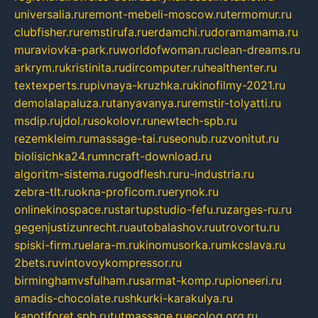
universalia.ru
remont-mebeli-moscow.ru
termomur.ru
clubfisher.ru
remstirufa.ru
erdamchi.ru
doramamama.ru
muraviovka-park.ru
worldofwoman.ru
clean-dreams.ru
arkrym.ru
kristinita.ru
dircomputer.ru
healthenter.ru
textexperts.ru
pivnaya-kruzhka.ru
kinofilmy-2021.ru
demolalapaluza.ru
tanyavanya.ru
remstir-tolyatti.ru
msdip.ru
jdol.ru
sokolovr.ru
newtech-spb.ru
rezemkleim.ru
massage-tai.ru
seonub.ru
zvonitut.ru
biolisichka24.ru
mncraft-download.ru
algoritm-sistema.ru
godflesh.ru
ru-industria.ru
zebra-tlt.ru
okna-proficom.ru
erynok.ru
onlinekinospace.ru
startupstudio-fefu.ru
zarges-ru.ru
gegenjustizunrecht.ru
autobalashov.ru
utrovortu.ru
spiski-firm.ru
elara-m.ru
kinomusorka.ru
mkcslava.ru
2bets.ru
vintovoykompressor.ru
birminghamvsfulham.ru
sarmat-komp.ru
pioneeri.ru
amadis-chocolate.ru
shkurki-karakulya.ru
kanotiforet.spb.ru
tutmassage.ru
ecolog.org.ru