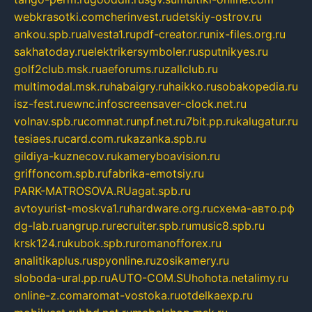
webkrasotki.com
cherinvest.ru
detskiy-ostrov.ru
ankou.spb.ru
alvesta1.ru
pdf-creator.ru
nix-files.org.ru
sakhatoday.ru
elektrikersymboler.ru
sputnikyes.ru
golf2club.msk.ru
aeforums.ru
zallclub.ru
multimodal.msk.ru
habaigry.ru
haikko.ru
sobakopedia.ru
isz-fest.ru
ewnc.info
screensaver-clock.net.ru
volnav.spb.ru
comnat.ru
npf.net.ru
7bit.pp.ru
kalugatur.ru
tesiaes.ru
card.com.ru
kazanka.spb.ru
gildiya-kuznecov.ru
kameryboavision.ru
griffoncom.spb.ru
fabrika-emotsiy.ru
PARK-MATROSOVA.RU
agat.spb.ru
avtoyurist-moskva1.ru
hardware.org.ru
схема-авто.рф
dg-lab.ru
angrup.ru
recruiter.spb.ru
music8.spb.ru
krsk124.ru
kubok.spb.ru
romanofforex.ru
analitikaplus.ru
spyonline.ru
zosikamery.ru
sloboda-ural.pp.ru
AUTO-COM.SU
hohota.net
alimy.ru
online-z.com
aromat-vostoka.ru
otdelkaexp.ru