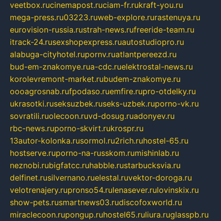
veetbox.ru
cinemapost.ru
ciam-fr.ru
kraft-you.ru
mega-press.ru
03223.ru
web-explore.ru
rastenuya.ru
eurovision-russia.ru
strah-news.ru
freeride-team.ru
itrack-24.ru
sexshopexpress.ru
autostudiopro.ru
alabuga-cityhotel.ru
pornv.ru
atlantpereezd.ru
bud-em-znakomye.ru
a-cdc.ru
elektrostal-news.ru
korolevremont-market.ru
budem-znakomye.ru
oooagrosnab.ru
fpodaso.ru
emfire.ru
pro-otdelky.ru
ukrasotki.ru
seksuzbek.ru
seks-uzbek.ru
porno-vk.ru
sovratili.ru
olecoon.ru
vd-dosug.ru
adonyev.ru
rbc-news.ru
porno-skvirt.ru
krospr.ru
13autor-kolonka.ru
sormol.ru
2rich.ru
hostel-65.ru
hostserve.ru
porno-na-russkom.ru
mishinlab.ru
neznobi.ru
bigfatcc.ru
habble.ru
starbucksvia.ru
delfinet.ru
silvernano.ru
elestal.ru
vektor-doroga.ru
velotrenajery.ru
pronso54.ru
lenasever.ru
lovinskix.ru
show-pets.ru
smartnews03.ru
discofoxworld.ru
miraclecoon.ru
pongup.ru
hostel65.ru
liura.ru
glasspb.ru