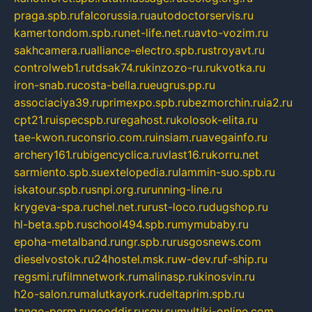
praga.spb.ru
falcorussia.ru
autodoctorservis.ru
kamertondom.spb.ru
net-life.net.ru
avto-vozim.ru
sakhcamera.ru
alliance-electro.spb.ru
stroyavt.ru
controlweb1.ru
tdsak74.ru
kinzozo-ru.ru
kvotka.ru
iron-snab.ru
costa-bella.ru
eugrus.pp.ru
associaciya39.ru
primexpo.spb.ru
bezmorchin.ru
ia2.ru
cpt21.ru
ispecspb.ru
regahost.ru
kolosok-elita.ru
tae-kwon.ru
consrio.com.ru
insiam.ru
avegainfo.ru
archery161.ru
bigencyclica.ru
vlast16.ru
korru.net
sarmiento.spb.su
extelopedia.ru
lammin-suo.spb.ru
iskatour.spb.ru
snpi.org.ru
running-line.ru
krygeva-spa.ru
chel.net.ru
rust-loco.ru
dugshop.ru
hl-beta.spb.ru
school494.spb.ru
mymubaby.ru
epoha-metalband.ru
ngr.spb.ru
rusgosnews.com
dieselvostok.ru
24hostel.msk.ru
w-dev.ru
f-ship.ru
regsmi.ru
filmnetwork.ru
malinasp.ru
kinosvin.ru
h2o-salon.ru
malutkayork.ru
deltaprim.spb.ru
tango-perm.ru
gooddir.ru
sgv.su
multiki-online.com