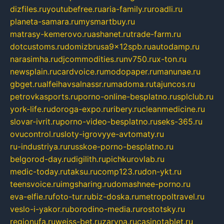
dizfiles.ru
youtubefree.ru
aria-family.ru
roadli.ru
planeta-samara.ru
mysmartbuy.ru
matrasy-kemerovo.ru
ashanet.ru
trade-farm.ru
dotcustoms.ru
domizbrusa9x12spb.ru
autodamp.ru
narasimha.ru
djcommodities.ru
nv750.ru
x-ton.ru
newsplain.ru
cardvoice.ru
modopaper.ru
manunae.ru
gbget.ru
alfeihavsalnassr.ru
madoma.ru
tajuncos.ru
petrovkasports.ru
porno-online-besplatno.ru
splclub.ru
york-life.ru
doroga-expo.ru
ribery.ru
cleanmedicine.ru
slovar-ivrit.ru
porno-video-besplatno.ru
seks-365.ru
ovucontrol.ru
sloty-igrovyye-avtomaty.ru
ru-industriya.ru
russkoe-porno-besplatno.ru
belgorod-day.ru
digilith.ru
pichkurovlab.ru
medic-today.ru
taksu.ru
comp123.ru
don-ykt.ru
teensvoice.ru
imgsharing.ru
domashnee-porno.ru
eva-elfie.ru
foto-tur.ru
biz-doska.ru
metropoltravel.ru
veslo-i-yakor.ru
borodino-media.ru
rostotsky.ru
regionufa.ru
weiss-bet.ru
zaryna.ru
casinotablet.ru