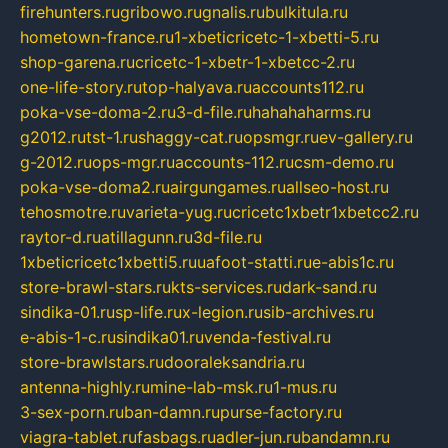
firehunters.ru
gribowo.ru
gnalis.ru
bulkitula.ru
hometown-france.ru
1-xbeticricetc-1-xbetti-5.ru
shop-garena.ru
cricetc-1-xbetr-1-xbetcc-2.ru
one-life-story.ru
top-halyava.ru
accounts112.ru
poka-vse-doma-2.ru
3-d-file.ru
hahahaharms.ru
g2012.ru
tst-1.ru
shaggy-cat.ru
opsmgr.ru
ev-gallery.ru
g-2012.ru
ops-mgr.ru
accounts-112.ru
csm-demo.ru
poka-vse-doma2.ru
airgungames.ru
allseo-host.ru
tehosmotre.ru
varieta-yug.ru
cricetc1xbetr1xbetcc2.ru
raytor-d.ru
atillagunn.ru
3d-file.ru
1xbeticricetc1xbetti5.ru
uafoot-statti.ru
e-abis1c.ru
store-brawl-stars.ru
kts-services.ru
dark-sand.ru
sindika-01.ru
sp-life.ru
x-legion.ru
sib-archives.ru
e-abis-1-c.ru
sindika01.ru
venda-festival.ru
store-brawlstars.ru
dooraleksandria.ru
antenna-highly.ru
mine-lab-msk.ru
1-mus.ru
3-sex-porn.ru
ban-damn.ru
purse-factory.ru
viagra-tablet.ru
fasbags.ru
adler-jun.ru
bandamn.ru