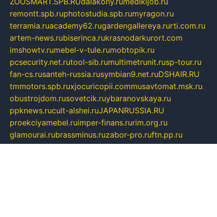
ZOOSMART.SPB.RU
dalakony.ru
medikijob.ru
remontt.spb.ru
photostudia.spb.ru
myragon.ru
terramia.ru
academy62.ru
gardengallereya.ru
rti.com.ru
artem-news.ru
biserinca.ru
krasnodarkurort.com
imshowtv.ru
mebel-v-tule.ru
mobtopik.ru
pcsecurity.net.ru
tool-sib.ru
multimetrunit.ru
sp-tour.ru
fan-cs.ru
santeh-russia.ru
symbian9.net.ru
DSHAIR.RU
tmmotors.spb.ru
xjocuricopii.com
musavtomat.msk.ru
obustrojdom.ru
sovetcik.ru
ybaranovskaya.ru
ppknews.ru
cult-alshei.ru
JAPANRUSSIA.RU
proekciyamebel.ru
imper-finans.ru
rim.org.ru
glamourai.ru
brassminus.ru
zabor-pro.ru
ftn.pp.ru
dorogoe58.ru
laimengpacker.ru
kuzova-zapchasti.ru
sageerp.ru
taxodrom.ru
dsrazvitie.ru
hardcity.net.ru
ratinghomegames.ru
topservice25.ru
gubernyan.ru
gtglasslined.ru
ii4.ru
tssport.spb.ru
andorra24.com
blackwallstreet.ru
oboimos.ru
optim-doors.com.ru
ikuch.ru
nycr.org.ru
npa21.ru
vremya-ch.spb.ru