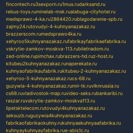
fincontech.ru
3sexporn.ru
1mus.ru
darksand.ru
rebus-toys.ru
minelab-msk.ru
alabuga-cityhotel.ru
medsprawo-4-ka.ru
2864420.ru
blagodarenie-spb.ru
zajmy24.ru
tovudyi-4-kuhnyanazakaz.ru
brazzerscom.ru
medsprawo4ka.ru
xehyroo5kuhnyanazakaz.ru
fabrikayfabrikaefabrika.ru
vskrytie-zamkov-moskva-113.ru
biletnadom.ru
zed-online.ru
pimchax.ru
brazzers-hd.ru
z-host.ru
kitubeu2kuhnyanazakaz.ru
naperekate.ru
kuhnyaofabrikaufabrik.ru
kitubeu-2-kuhnyanazakaz.ru
xehyroo-5-kuhnyanazakaz.ru
cs-68.ru
guzywia-4-kuhnyanazakaz.ru
mir-tk.ru
vlknrussia.ru
cs68.ru
vladivostok-map.ru
video-seks.ru
bankaribi.ru
raszar.ru
vskrytie-zamkov-moskva113.ru
lipetsktelecom.ru
tovudyi4kuhnyanazakaz.ru
seksuzb.ru
guzywia4kuhnyanazakaz.ru
fabrikaofabrikaokuhny.ru
kuhnyaekuhnyaafabrika.ru
kuhnyaykuhnyayfabrika.ru
e-abis1c.ru