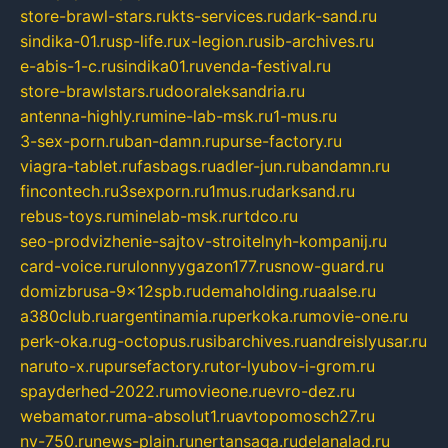
store-brawl-stars.ru
kts-services.ru
dark-sand.ru
sindika-01.ru
sp-life.ru
x-legion.ru
sib-archives.ru
e-abis-1-c.ru
sindika01.ru
venda-festival.ru
store-brawlstars.ru
dooraleksandria.ru
antenna-highly.ru
mine-lab-msk.ru
1-mus.ru
3-sex-porn.ru
ban-damn.ru
purse-factory.ru
viagra-tablet.ru
fasbags.ru
adler-jun.ru
bandamn.ru
fincontech.ru
3sexporn.ru
1mus.ru
darksand.ru
rebus-toys.ru
minelab-msk.ru
rtdco.ru
seo-prodvizhenie-sajtov-stroitelnyh-kompanij.ru
card-voice.ru
rulonnyygazon177.ru
snow-guard.ru
domizbrusa-9x12spb.ru
demaholding.ru
aalse.ru
a380club.ru
argentinamia.ru
perkoka.ru
movie-one.ru
perk-oka.ru
g-octopus.ru
sibarchives.ru
andreislyusar.ru
naruto-x.ru
pursefactory.ru
tor-lyubov-i-grom.ru
spayderhed-2022.ru
movieone.ru
evro-dez.ru
webamator.ru
ma-absolut1.ru
avtopomosch27.ru
nv-750.ru
news-plain.ru
nertansaga.ru
delanalad.ru