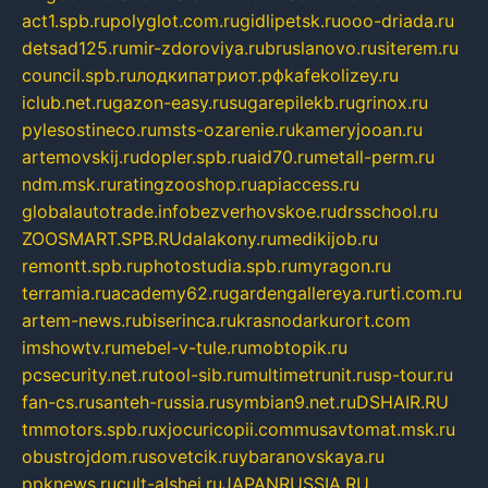
act1.spb.ru
polyglot.com.ru
gidlipetsk.ru
ooo-driada.ru
detsad125.ru
mir-zdoroviya.ru
bruslanovo.ru
siterem.ru
council.spb.ru
лодкипатриот.рф
kafekolizey.ru
iclub.net.ru
gazon-easy.ru
sugarepilekb.ru
grinox.ru
pylesostineco.ru
msts-ozarenie.ru
kameryjooan.ru
artemovskij.ru
dopler.spb.ru
aid70.ru
metall-perm.ru
ndm.msk.ru
ratingzooshop.ru
apiaccess.ru
globalautotrade.info
bezverhovskoe.ru
drsschool.ru
ZOOSMART.SPB.RU
dalakony.ru
medikijob.ru
remontt.spb.ru
photostudia.spb.ru
myragon.ru
terramia.ru
academy62.ru
gardengallereya.ru
rti.com.ru
artem-news.ru
biserinca.ru
krasnodarkurort.com
imshowtv.ru
mebel-v-tule.ru
mobtopik.ru
pcsecurity.net.ru
tool-sib.ru
multimetrunit.ru
sp-tour.ru
fan-cs.ru
santeh-russia.ru
symbian9.net.ru
DSHAIR.RU
tmmotors.spb.ru
xjocuricopii.com
musavtomat.msk.ru
obustrojdom.ru
sovetcik.ru
ybaranovskaya.ru
ppknews.ru
cult-alshei.ru
JAPANRUSSIA.RU