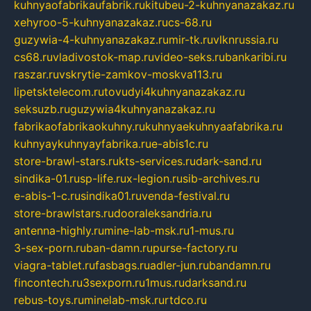
kuhnyaofabrikaufabrik.ru
kitubeu-2-kuhnyanazakaz.ru
xehyroo-5-kuhnyanazakaz.ru
cs-68.ru
guzywia-4-kuhnyanazakaz.ru
mir-tk.ru
vlknrussia.ru
cs68.ru
vladivostok-map.ru
video-seks.ru
bankaribi.ru
raszar.ru
vskrytie-zamkov-moskva113.ru
lipetsktelecom.ru
tovudyi4kuhnyanazakaz.ru
seksuzb.ru
guzywia4kuhnyanazakaz.ru
fabrikaofabrikaokuhny.ru
kuhnyaekuhnyaafabrika.ru
kuhnyaykuhnyayfabrika.ru
e-abis1c.ru
store-brawl-stars.ru
kts-services.ru
dark-sand.ru
sindika-01.ru
sp-life.ru
x-legion.ru
sib-archives.ru
e-abis-1-c.ru
sindika01.ru
venda-festival.ru
store-brawlstars.ru
dooraleksandria.ru
antenna-highly.ru
mine-lab-msk.ru
1-mus.ru
3-sex-porn.ru
ban-damn.ru
purse-factory.ru
viagra-tablet.ru
fasbags.ru
adler-jun.ru
bandamn.ru
fincontech.ru
3sexporn.ru
1mus.ru
darksand.ru
rebus-toys.ru
minelab-msk.ru
rtdco.ru