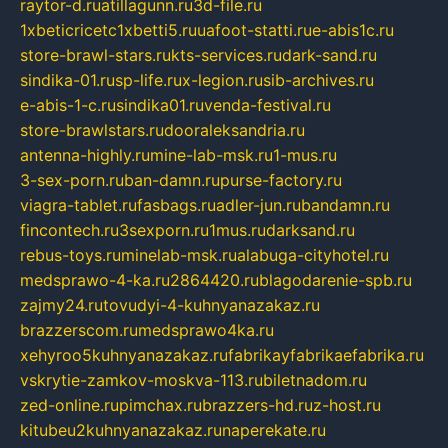
raytor-d.ru
atillagunn.ru
3d-file.ru
1xbeticricetc1xbetti5.ru
uafoot-statti.ru
e-abis1c.ru
store-brawl-stars.ru
kts-services.ru
dark-sand.ru
sindika-01.ru
sp-life.ru
x-legion.ru
sib-archives.ru
e-abis-1-c.ru
sindika01.ru
venda-festival.ru
store-brawlstars.ru
dooraleksandria.ru
antenna-highly.ru
mine-lab-msk.ru
1-mus.ru
3-sex-porn.ru
ban-damn.ru
purse-factory.ru
viagra-tablet.ru
fasbags.ru
adler-jun.ru
bandamn.ru
fincontech.ru
3sexporn.ru
1mus.ru
darksand.ru
rebus-toys.ru
minelab-msk.ru
alabuga-cityhotel.ru
medsprawo-4-ka.ru
2864420.ru
blagodarenie-spb.ru
zajmy24.ru
tovudyi-4-kuhnyanazakaz.ru
brazzerscom.ru
medsprawo4ka.ru
xehyroo5kuhnyanazakaz.ru
fabrikayfabrikaefabrika.ru
vskrytie-zamkov-moskva-113.ru
biletnadom.ru
zed-online.ru
pimchax.ru
brazzers-hd.ru
z-host.ru
kitubeu2kuhnyanazakaz.ru
naperekate.ru