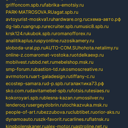
griffoncom.spb.ru
fabrika-emotsiy.ru
PARK-MATROSOVA.RU
agat.spb.ru
avtoyurist-moskva1.ru
hardware.org.ru
схема-авто.рф
dg-lab.ru
angrup.ru
recruiter.spb.ru
music8.spb.ru
krsk124.ru
kubok.spb.ru
romanofforex.ru
analitikaplus.ru
spyonline.ru
zosikamery.ru
sloboda-ural.pp.ru
AUTO-COM.SU
hohota.net
alimy.ru
online-z.com
aromat-vostoka.ru
otdelkaexp.ru
mobilvest.ru
bbd.net.ru
mebelshop.msk.ru
smp-forum.ru
bastion-td.ru
kosmoscreative.ru
avrmotors.ru
art-galadesign.ru
tiffany-c.ru
ecostep-samara.ru
d-p.spb.ru
галактика73.рф
sko.com.ru
davitamebel-spb.ru
fotsis.ru
tesiaes.ru
kokoroyari.spb.ru
blesna-kazan.ru
mossilver.ru
lenderoq.ru
sergeydobrin.ru
tochkazvuka.msk.ru
people-of-art.ru
bezzubova.ru
clubtibet.ru
orior-aks.ru
dynamoauto.ru
szk-favorit.ru
carlines.ru
flatnsk.ru
kingbolenskaner.ru
alex-motor.ru
astroline.net.ru