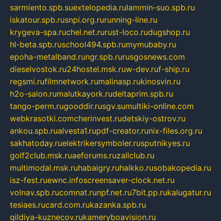
sarmiento.spb.su
extelopedia.ru
lammin-suo.spb.ru
iskatour.spb.ru
snpi.org.ru
running-line.ru
krygeva-spa.ru
chel.net.ru
rust-loco.ru
dugshop.ru
hl-beta.spb.ru
school494.spb.ru
mymubaby.ru
epoha-metalband.ru
ngr.spb.ru
rusgosnews.com
dieselvostok.ru
24hostel.msk.ru
w-dev.ru
f-ship.ru
regsmi.ru
filmnetwork.ru
malinasp.ru
kinosvin.ru
h2o-salon.ru
malutkayork.ru
deltaprim.spb.ru
tango-perm.ru
gooddir.ru
sgv.su
multiki-online.com
webkrasotki.com
cherinvest.ru
detskiy-ostrov.ru
ankou.spb.ru
alvesta1.ru
pdf-creator.ru
nix-files.org.ru
sakhatoday.ru
elektrikersymboler.ru
sputnikyes.ru
golf2club.msk.ru
aeforums.ru
zallclub.ru
multimodal.msk.ru
habaigry.ru
haikko.ru
sobakopedia.ru
isz-fest.ru
ewnc.info
screensaver-clock.net.ru
volnav.spb.ru
comnat.ru
npf.net.ru
7bit.pp.ru
kalugatur.ru
tesiaes.ru
card.com.ru
kazanka.spb.ru
gildiya-kuznecov.ru
kameryboavision.ru