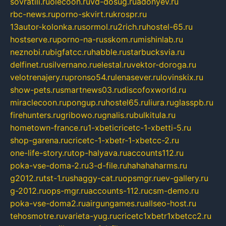
sovratili.ru
olecoon.ru
vd-dosug.ru
adonyev.ru
rbc-news.ru
porno-skvirt.ru
krospr.ru
13autor-kolonka.ru
sormol.ru
2rich.ru
hostel-65.ru
hostserve.ru
porno-na-russkom.ru
mishinlab.ru
neznobi.ru
bigfatcc.ru
habble.ru
starbucksvia.ru
delfinet.ru
silvernano.ru
elestal.ru
vektor-doroga.ru
velotrenajery.ru
pronso54.ru
lenasever.ru
lovinskix.ru
show-pets.ru
smartnews03.ru
discofoxworld.ru
miraclecoon.ru
pongup.ru
hostel65.ru
liura.ru
glasspb.ru
firehunters.ru
gribowo.ru
gnalis.ru
bulkitula.ru
hometown-france.ru
1-xbeticricetc-1-xbetti-5.ru
shop-garena.ru
cricetc-1-xbetr-1-xbetcc-2.ru
one-life-story.ru
top-halyava.ru
accounts112.ru
poka-vse-doma-2.ru
3-d-file.ru
hahahaharms.ru
g2012.ru
tst-1.ru
shaggy-cat.ru
opsmgr.ru
ev-gallery.ru
g-2012.ru
ops-mgr.ru
accounts-112.ru
csm-demo.ru
poka-vse-doma2.ru
airgungames.ru
allseo-host.ru
tehosmotre.ru
varieta-yug.ru
cricetc1xbetr1xbetcc2.ru