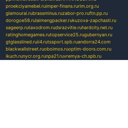
proekciyamebel.ru
imper-finans.ru
rim.org.ru
glamourai.ru
brassminus.ru
zabor-pro.ru
ftn.pp.ru
dorogoe58.ru
laimengpacker.ru
kuzova-zapchasti.ru
sageerp.ru
taxodrom.ru
dsrazvitie.ru
hardcity.net.ru
ratinghomegames.ru
topservice25.ru
gubernyan.ru
gtglasslined.ru
ii4.ru
tssport.spb.ru
andorra24.com
blackwallstreet.ru
oboimos.ru
optim-doors.com.ru
ikuch.ru
nycr.org.ru
npa21.ru
vremya-ch.spb.ru
desert000.ru
ivtorgi.ru
ifiori.ru
catalog-statei.ru
dcv.org.ru
spetsmaster174.ru
ipkameryhiseeu.ru
dum26.ru
ruspol.spb.ru
fr-opendp.ru
kam-solnyshko.ru
cheyenne-arapaho.ru
sevzapmetal.spb.ru
ted-lapidus.spb.ru
parasite-eliminator.ru
sigma-complete.ru
modernworld.ru
dama-moda.ru
eholot-group.ru
sk-nvkz.ru
DRONGOLD.RU
democratia2.ru
i-farmer.ru
mass-sport.org
jablonex.spb.ru
bookmess.ru
linkword.ru
refineua.com.ru
cs-spec.net.ru
altay-mebel.ru