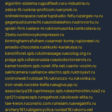
algoritm-sistema.ru
godflesh.ru
ru-industria.ru
zebra-tlt.ru
okna-proficom.ru
erynok.ru
onlinekinospace.ru
startupstudio-fefu.ru
zarges-ru.ru
gegenjustizunrecht.ru
autobalashov.ru
utrovortu.ru
spiski-firm.ru
elara-m.ru
kinomusorka.ru
mkcslava.ru
2bets.ru
vintovoykompressor.ru
birminghamvsfulham.ru
sarmat-komp.ru
pioneeri.ru
amadis-chocolate.ru
shkurki-karakulya.ru
kanotiforet.spb.ru
tutmassage.ru
ecolog.org.ru
praga.spb.ru
falcorussia.ru
autodoctorservis.ru
kamertondom.spb.ru
net-life.net.ru
avto-vozim.ru
sakhcamera.ru
alliance-electro.spb.ru
stroyavt.ru
controlweb1.ru
tdsak74.ru
kinzozo-ru.ru
kvotka.ru
iron-snab.ru
costa-bella.ru
eugrus.pp.ru
associaciya39.ru
primexpo.spb.ru
bezmorchin.ru
ia2.ru
cpt21.ru
ispecspb.ru
regahost.ru
kolosok-elita.ru
tae-kwon.ru
consrio.com.ru
insiam.ru
avegainfo.ru
archery161.ru
bigencyclica.ru
vlast16.ru
korru.net