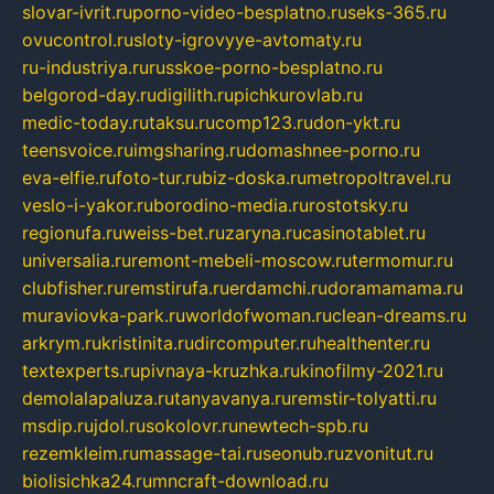
slovar-ivrit.ru
porno-video-besplatno.ru
seks-365.ru
ovucontrol.ru
sloty-igrovyye-avtomaty.ru
ru-industriya.ru
russkoe-porno-besplatno.ru
belgorod-day.ru
digilith.ru
pichkurovlab.ru
medic-today.ru
taksu.ru
comp123.ru
don-ykt.ru
teensvoice.ru
imgsharing.ru
domashnee-porno.ru
eva-elfie.ru
foto-tur.ru
biz-doska.ru
metropoltravel.ru
veslo-i-yakor.ru
borodino-media.ru
rostotsky.ru
regionufa.ru
weiss-bet.ru
zaryna.ru
casinotablet.ru
universalia.ru
remont-mebeli-moscow.ru
termomur.ru
clubfisher.ru
remstirufa.ru
erdamchi.ru
doramamama.ru
muraviovka-park.ru
worldofwoman.ru
clean-dreams.ru
arkrym.ru
kristinita.ru
dircomputer.ru
healthenter.ru
textexperts.ru
pivnaya-kruzhka.ru
kinofilmy-2021.ru
demolalapaluza.ru
tanyavanya.ru
remstir-tolyatti.ru
msdip.ru
jdol.ru
sokolovr.ru
newtech-spb.ru
rezemkleim.ru
massage-tai.ru
seonub.ru
zvonitut.ru
biolisichka24.ru
mncraft-download.ru