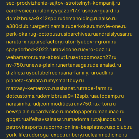
seo-prodvizhenie-sajtov-stroitelnyh-kompanij.ru
card-voice.ru
rulonnyygazon177.ru
snow-guard.ru
domizbrusa-9x12spb.ru
demaholding.ru
aalse.ru
a380club.ru
argentinamia.ru
perkoka.ru
movie-one.ru
perk-oka.ru
g-octopus.ru
sibarchives.ru
andreislyusar.ru
naruto-x.ru
pursefactory.ru
tor-lyubov-i-grom.ru
spayderhed-2022.ru
movieone.ru
evro-dez.ru
webamator.ru
ma-absolut1.ru
avtopomosch27.ru
nv-750.ru
news-plain.ru
nertansaga.ru
delanalad.ru
dizfiles.ru
youtubefree.ru
aria-family.ru
roadli.ru
planeta-samara.ru
mysmartbuy.ru
matrasy-kemerovo.ru
ashanet.ru
trade-farm.ru
dotcustoms.ru
domizbrusa9x12spb.ru
autodamp.ru
narasimha.ru
djcommodities.ru
nv750.ru
x-ton.ru
newsplain.ru
cardvoice.ru
modopaper.ru
manunae.ru
gbget.ru
alfeihavsalnassr.ru
madoma.ru
tajuncos.ru
petrovkasports.ru
porno-online-besplatno.ru
splclub.ru
york-life.ru
doroga-expo.ru
ribery.ru
cleanmedicine.ru