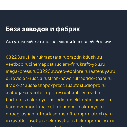
База заводов и фабрик
Актуальный каталог компаний по всей России
03223.ru
ufille.ru
krasotata.ru
prazdnikdushi.ru
veetbox.ru
cinemapost.ru
ciam-fr.ru
kraft-you.ru
mega-press.ru
03223.ru
web-explore.ru
rastenuya.ru
eurovision-russia.ru
strah-news.ru
freeride-team.ru
itrack-24.ru
sexshopexpress.ru
autostudiopro.ru
alabuga-cityhotel.ru
pornv.ru
atlantpereezd.ru
bud-em-znakomye.ru
a-cdc.ru
elektrostal-news.ru
korolevremont-market.ru
budem-znakomye.ru
oooagrosnab.ru
fpodaso.ru
emfire.ru
pro-otdelky.ru
ukrasotki.ru
seksuzbek.ru
seks-uzbek.ru
porno-vk.ru