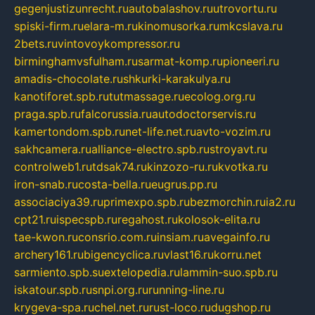
gegenjustizunrecht.ru
autobalashov.ru
utrovortu.ru
spiski-firm.ru
elara-m.ru
kinomusorka.ru
mkcslava.ru
2bets.ru
vintovoykompressor.ru
birminghamvsfulham.ru
sarmat-komp.ru
pioneeri.ru
amadis-chocolate.ru
shkurki-karakulya.ru
kanotiforet.spb.ru
tutmassage.ru
ecolog.org.ru
praga.spb.ru
falcorussia.ru
autodoctorservis.ru
kamertondom.spb.ru
net-life.net.ru
avto-vozim.ru
sakhcamera.ru
alliance-electro.spb.ru
stroyavt.ru
controlweb1.ru
tdsak74.ru
kinzozo-ru.ru
kvotka.ru
iron-snab.ru
costa-bella.ru
eugrus.pp.ru
associaciya39.ru
primexpo.spb.ru
bezmorchin.ru
ia2.ru
cpt21.ru
ispecspb.ru
regahost.ru
kolosok-elita.ru
tae-kwon.ru
consrio.com.ru
insiam.ru
avegainfo.ru
archery161.ru
bigencyclica.ru
vlast16.ru
korru.net
sarmiento.spb.su
extelopedia.ru
lammin-suo.spb.ru
iskatour.spb.ru
snpi.org.ru
running-line.ru
krygeva-spa.ru
chel.net.ru
rust-loco.ru
dugshop.ru