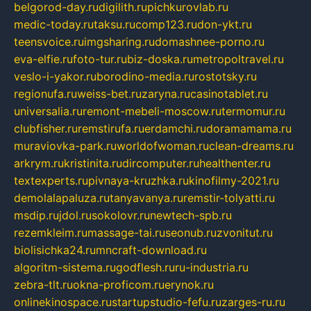
belgorod-day.ru
digilith.ru
pichkurovlab.ru
medic-today.ru
taksu.ru
comp123.ru
don-ykt.ru
teensvoice.ru
imgsharing.ru
domashnee-porno.ru
eva-elfie.ru
foto-tur.ru
biz-doska.ru
metropoltravel.ru
veslo-i-yakor.ru
borodino-media.ru
rostotsky.ru
regionufa.ru
weiss-bet.ru
zaryna.ru
casinotablet.ru
universalia.ru
remont-mebeli-moscow.ru
termomur.ru
clubfisher.ru
remstirufa.ru
erdamchi.ru
doramamama.ru
muraviovka-park.ru
worldofwoman.ru
clean-dreams.ru
arkrym.ru
kristinita.ru
dircomputer.ru
healthenter.ru
textexperts.ru
pivnaya-kruzhka.ru
kinofilmy-2021.ru
demolalapaluza.ru
tanyavanya.ru
remstir-tolyatti.ru
msdip.ru
jdol.ru
sokolovr.ru
newtech-spb.ru
rezemkleim.ru
massage-tai.ru
seonub.ru
zvonitut.ru
biolisichka24.ru
mncraft-download.ru
algoritm-sistema.ru
godflesh.ru
ru-industria.ru
zebra-tlt.ru
okna-proficom.ru
erynok.ru
onlinekinospace.ru
startupstudio-fefu.ru
zarges-ru.ru