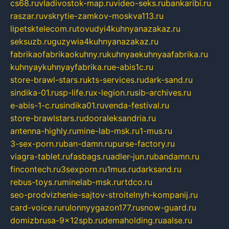
cs68.ru
vladivostok-map.ru
video-seks.ru
bankaribi.ru
raszar.ru
vskrytie-zamkov-moskva113.ru
lipetsktelecom.ru
tovudyi4kuhnyanazakaz.ru
seksuzb.ru
guzywia4kuhnyanazakaz.ru
fabrikaofabrikaokuhny.ru
kuhnyaekuhnyaafabrika.ru
kuhnyaykuhnyayfabrika.ru
e-abis1c.ru
store-brawl-stars.ru
kts-services.ru
dark-sand.ru
sindika-01.ru
sp-life.ru
x-legion.ru
sib-archives.ru
e-abis-1-c.ru
sindika01.ru
venda-festival.ru
store-brawlstars.ru
dooraleksandria.ru
antenna-highly.ru
mine-lab-msk.ru
1-mus.ru
3-sex-porn.ru
ban-damn.ru
purse-factory.ru
viagra-tablet.ru
fasbags.ru
adler-jun.ru
bandamn.ru
fincontech.ru
3sexporn.ru
1mus.ru
darksand.ru
rebus-toys.ru
minelab-msk.ru
rtdco.ru
seo-prodvizhenie-sajtov-stroitelnyh-kompanij.ru
card-voice.ru
rulonnyygazon177.ru
snow-guard.ru
domizbrusa-9x12spb.ru
demaholding.ru
aalse.ru