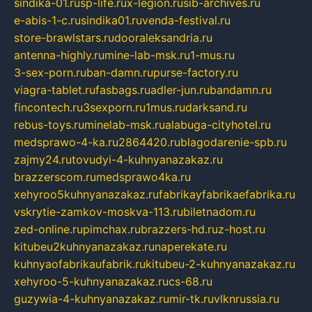
sindika-01.ru
sp-life.ru
x-legion.ru
sib-archives.ru
e-abis-1-c.ru
sindika01.ru
venda-festival.ru
store-brawlstars.ru
dooraleksandria.ru
antenna-highly.ru
mine-lab-msk.ru
1-mus.ru
3-sex-porn.ru
ban-damn.ru
purse-factory.ru
viagra-tablet.ru
fasbags.ru
adler-jun.ru
bandamn.ru
fincontech.ru
3sexporn.ru
1mus.ru
darksand.ru
rebus-toys.ru
minelab-msk.ru
alabuga-cityhotel.ru
medsprawo-4-ka.ru
2864420.ru
blagodarenie-spb.ru
zajmy24.ru
tovudyi-4-kuhnyanazakaz.ru
brazzerscom.ru
medsprawo4ka.ru
xehyroo5kuhnyanazakaz.ru
fabrikayfabrikaefabrika.ru
vskrytie-zamkov-moskva-113.ru
biletnadom.ru
zed-online.ru
pimchax.ru
brazzers-hd.ru
z-host.ru
kitubeu2kuhnyanazakaz.ru
naperekate.ru
kuhnyaofabrikaufabrik.ru
kitubeu-2-kuhnyanazakaz.ru
xehyroo-5-kuhnyanazakaz.ru
cs-68.ru
guzywia-4-kuhnyanazakaz.ru
mir-tk.ru
vlknrussia.ru