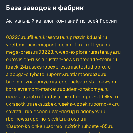
База заводов и фабрик
Актуальный каталог компаний по всей России
03223.ru
ufille.ru
krasotata.ru
prazdnikdushi.ru
veetbox.ru
cinemapost.ru
ciam-fr.ru
kraft-you.ru
mega-press.ru
03223.ru
web-explore.ru
rastenuya.ru
eurovision-russia.ru
strah-news.ru
freeride-team.ru
itrack-24.ru
sexshopexpress.ru
autostudiopro.ru
alabuga-cityhotel.ru
pornv.ru
atlantpereezd.ru
bud-em-znakomye.ru
a-cdc.ru
elektrostal-news.ru
korolevremont-market.ru
budem-znakomye.ru
oooagrosnab.ru
fpodaso.ru
emfire.ru
pro-otdelky.ru
ukrasotki.ru
seksuzbek.ru
seks-uzbek.ru
porno-vk.ru
sovratili.ru
olecoon.ru
vd-dosug.ru
adonyev.ru
rbc-news.ru
porno-skvirt.ru
krospr.ru
13autor-kolonka.ru
sormol.ru
2rich.ru
hostel-65.ru