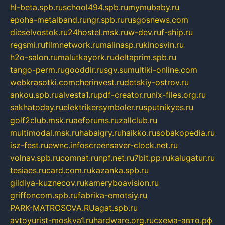
hl-beta.spb.ru
school494.spb.ru
mymubaby.ru
epoha-metalband.ru
ngr.spb.ru
rusgosnews.com
dieselvostok.ru
24hostel.msk.ru
w-dev.ru
f-ship.ru
regsmi.ru
filmnetwork.ru
malinasp.ru
kinosvin.ru
h2o-salon.ru
malutkayork.ru
deltaprim.spb.ru
tango-perm.ru
gooddir.ru
sgv.su
multiki-online.com
webkrasotki.com
cherinvest.ru
detskiy-ostrov.ru
ankou.spb.ru
alvesta1.ru
pdf-creator.ru
nix-files.org.ru
sakhatoday.ru
elektrikersymboler.ru
sputnikyes.ru
golf2club.msk.ru
aeforums.ru
zallclub.ru
multimodal.msk.ru
habaigry.ru
haikko.ru
sobakopedia.ru
isz-fest.ru
ewnc.info
screensaver-clock.net.ru
volnav.spb.ru
comnat.ru
npf.net.ru
7bit.pp.ru
kalugatur.ru
tesiaes.ru
card.com.ru
kazanka.spb.ru
gildiya-kuznecov.ru
kameryboavision.ru
griffoncom.spb.ru
fabrika-emotsiy.ru
PARK-MATROSOVA.RU
agat.spb.ru
avtoyurist-moskva1.ru
hardware.org.ru
схема-авто.рф