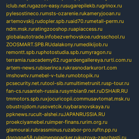
iclub.net.ru
gazon-easy.ru
sugarepilekb.ru
grinox.ru
pylesostineco.ru
msts-ozarenie.ru
kameryjooan.ru
artemovskij.ru
dopler.spb.ru
aid70.ru
metall-perm.ru
ndm.msk.ru
ratingzooshop.ru
apiaccess.ru
globalautotrade.info
bezverhovskoe.ru
drsschool.ru
ZOOSMART.SPB.RU
dalakony.ru
medikijob.ru
remontt.spb.ru
photostudia.spb.ru
myragon.ru
terramia.ru
academy62.ru
gardengallereya.ru
rti.com.ru
artem-news.ru
biserinca.ru
krasnodarkurort.com
imshowtv.ru
mebel-v-tule.ru
mobtopik.ru
pcsecurity.net.ru
tool-sib.ru
multimetrunit.ru
sp-tour.ru
fan-cs.ru
santeh-russia.ru
symbian9.net.ru
DSHAIR.RU
tmmotors.spb.ru
xjocuricopii.com
musavtomat.msk.ru
obustrojdom.ru
sovetcik.ru
ybaranovskaya.ru
ppknews.ru
cult-alshei.ru
JAPANRUSSIA.RU
proekciyamebel.ru
imper-finans.ru
rim.org.ru
glamourai.ru
brassminus.ru
zabor-pro.ru
ftn.pp.ru
dorogoe58.ru
laimengpacker.ru
kuzova-zapchasti.ru