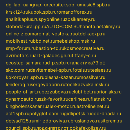
dg-lab.ru
angrup.ru
recruiter.spb.ru
music8.spb.ru
krsk124.ru
kubok.spb.ru
romanofforex.ru
analitikaplus.ru
spyonline.ru
zosikamery.ru
sloboda-ural.pp.ru
AUTO-COM.SU
hohota.net
alimy.ru
online-z.com
aromat-vostoka.ru
otdelkaexp.ru
mobilvest.ru
bbd.net.ru
mebelshop.msk.ru
smp-forum.ru
bastion-td.ru
kosmoscreative.ru
avrmotors.ru
art-galadesign.ru
tiffany-c.ru
ecostep-samara.ru
d-p.spb.ru
галактика73.рф
sko.com.ru
davitamebel-spb.ru
fotsis.ru
tesiaes.ru
kokoroyari.spb.ru
blesna-kazan.ru
mossilver.ru
lenderoq.ru
sergeydobrin.ru
tochkazvuka.msk.ru
people-of-art.ru
bezzubova.ru
clubtibet.ru
orior-aks.ru
dynamoauto.ru
szk-favorit.ru
carlines.ru
flatnsk.ru
kingbolenskaner.ru
alex-motor.ru
astroline.net.ru
act1.spb.ru
polyglot.com.ru
gidlipetsk.ru
ooo-driada.ru
detsad125.ru
mir-zdoroviya.ru
bruslanovo.ru
siterem.ru
council.spb.ru
лодкипатриот.рф
kafekolizey.ru