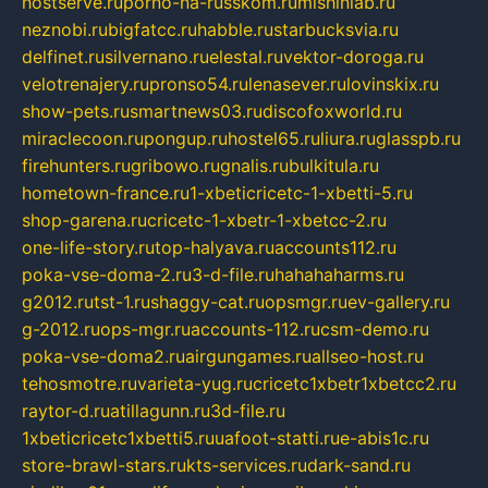
hostserve.ru
porno-na-russkom.ru
mishinlab.ru
neznobi.ru
bigfatcc.ru
habble.ru
starbucksvia.ru
delfinet.ru
silvernano.ru
elestal.ru
vektor-doroga.ru
velotrenajery.ru
pronso54.ru
lenasever.ru
lovinskix.ru
show-pets.ru
smartnews03.ru
discofoxworld.ru
miraclecoon.ru
pongup.ru
hostel65.ru
liura.ru
glasspb.ru
firehunters.ru
gribowo.ru
gnalis.ru
bulkitula.ru
hometown-france.ru
1-xbeticricetc-1-xbetti-5.ru
shop-garena.ru
cricetc-1-xbetr-1-xbetcc-2.ru
one-life-story.ru
top-halyava.ru
accounts112.ru
poka-vse-doma-2.ru
3-d-file.ru
hahahaharms.ru
g2012.ru
tst-1.ru
shaggy-cat.ru
opsmgr.ru
ev-gallery.ru
g-2012.ru
ops-mgr.ru
accounts-112.ru
csm-demo.ru
poka-vse-doma2.ru
airgungames.ru
allseo-host.ru
tehosmotre.ru
varieta-yug.ru
cricetc1xbetr1xbetcc2.ru
raytor-d.ru
atillagunn.ru
3d-file.ru
1xbeticricetc1xbetti5.ru
uafoot-statti.ru
e-abis1c.ru
store-brawl-stars.ru
kts-services.ru
dark-sand.ru