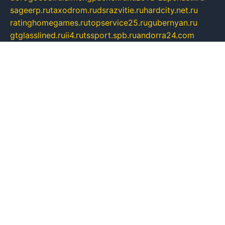
sageerp.ru
taxodrom.ru
dsrazvitie.ru
hardcity.net.ru
ratinghomegames.ru
topservice25.ru
gubernyan.ru
gtglasslined.ru
ii4.ru
tssport.spb.ru
andorra24.com
blackwallstreet.ru
oboimos.ru
optim-doors.com.ru
ikuch.ru
nycr.org.ru
npa21.ru
vremya-ch.spb.ru
desert000.ru
ivtorgi.ru
ifiori.ru
catalog-statei.ru
dcv.org.ru
spetsmaster174.ru
ipkameryhiseeu.ru
dum26.ru
ruspol.spb.ru
fr-opendp.ru
kam-solnyshko.ru
cheyenne-arapaho.ru
sevzapmetal.spb.ru
ted-lapidus.spb.ru
parasite-eliminator.ru
sigma-complete.ru
modernworld.ru
dama-moda.ru
eholot-group.ru
sk-nvkz.ru
DRONGOLD.RU
democratia2.ru
i-farmer.ru
mass-sport.org
jablonex.spb.ru
bookmess.ru
linkword.ru
refineua.com.ru
cs-spec.net.ru
altay-mebel.ru
DNK-THEATRE.RU
mechaniks.spb.ru
ipcamtechage.ru
skosta.ru
a-sun.ru
stroy-ldsp.ru
snowlands.org.ru
childrensshoes.ru
mrlizzy.ru
mebelsofiakrd.ru