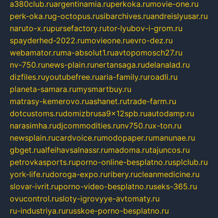
a380club.ru
argentinamia.ru
perkoka.ru
movie-one.ru
perk-oka.ru
g-octopus.ru
sibarchives.ru
andreislyusar.ru
naruto-x.ru
pursefactory.ru
tor-lyubov-i-grom.ru
spayderhed-2022.ru
movieone.ru
evro-dez.ru
webamator.ru
ma-absolut1.ru
avtopomosch27.ru
nv-750.ru
news-plain.ru
nertansaga.ru
delanalad.ru
dizfiles.ru
youtubefree.ru
aria-family.ru
roadli.ru
planeta-samara.ru
mysmartbuy.ru
matrasy-kemerovo.ru
ashanet.ru
trade-farm.ru
dotcustoms.ru
domizbrusa9x12spb.ru
autodamp.ru
narasimha.ru
djcommodities.ru
nv750.ru
x-ton.ru
newsplain.ru
cardvoice.ru
modopaper.ru
manunae.ru
gbget.ru
alfeihavsalnassr.ru
madoma.ru
tajuncos.ru
petrovkasports.ru
porno-online-besplatno.ru
splclub.ru
york-life.ru
doroga-expo.ru
ribery.ru
cleanmedicine.ru
slovar-ivrit.ru
porno-video-besplatno.ru
seks-365.ru
ovucontrol.ru
sloty-igrovyye-avtomaty.ru
ru-industriya.ru
russkoe-porno-besplatno.ru