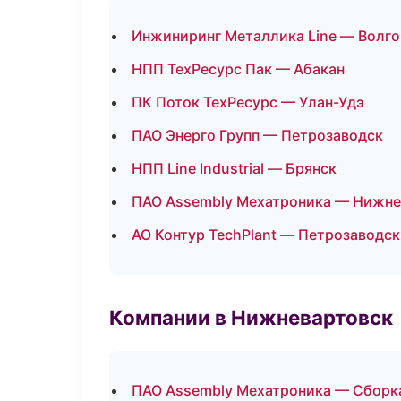
Инжиниринг Металлика Line — Волго
НПП ТехРесурс Пак — Абакан
ПК Поток ТехРесурс — Улан-Удэ
ПАО Энерго Групп — Петрозаводск
НПП Line Industrial — Брянск
ПАО Assembly Мехатроника — Нижне
АО Контур TechPlant — Петрозаводск
Компании в Нижневартовск
ПАО Assembly Мехатроника — Сборка