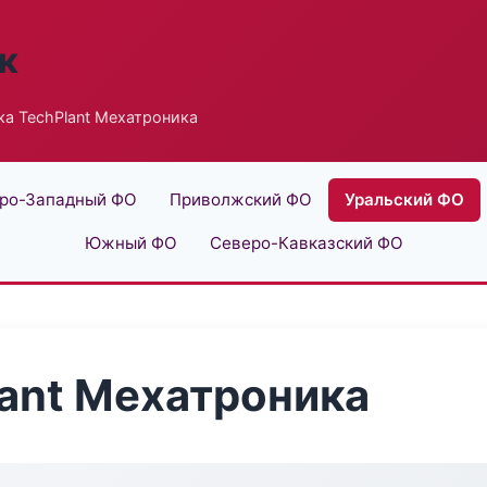
к
а TechPlant Мехатроника
ро-Западный ФО
Приволжский ФО
Уральский ФО
Южный ФО
Северо-Кавказский ФО
ant Мехатроника