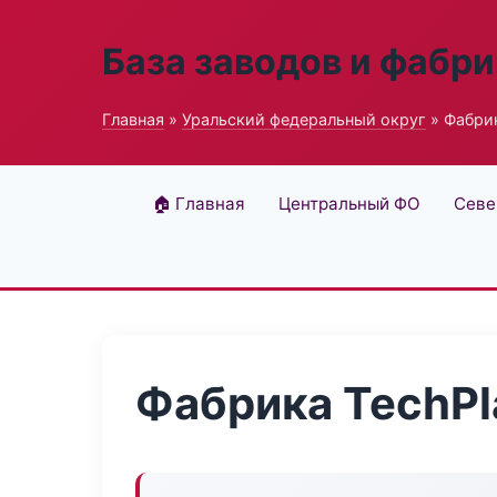
База заводов и фабри
Главная
»
Уральский федеральный округ
» Фабрик
🏠 Главная
Центральный ФО
Севе
Фабрика TechPl