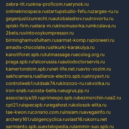
zebra-tlt.ru
okna-proficom.ru
erynok.ru
onlinekinospace.ru
startupstudio-fefu.ru
zarges-ru.ru
gegenjustizunrecht.ru
autobalashov.ru
utrovortu.ru
spiski-firm.ru
elara-m.ru
kinomusorka.ru
mkcslava.ru
2bets.ru
vintovoykompressor.ru
birminghamvsfulham.ru
sarmat-komp.ru
pioneeri.ru
amadis-chocolate.ru
shkurki-karakulya.ru
kanotiforet.spb.ru
tutmassage.ru
ecolog.org.ru
praga.spb.ru
falcorussia.ru
autodoctorservis.ru
kamertondom.spb.ru
net-life.net.ru
avto-vozim.ru
sakhcamera.ru
alliance-electro.spb.ru
stroyavt.ru
controlweb1.ru
tdsak74.ru
kinzozo-ru.ru
kvotka.ru
iron-snab.ru
costa-bella.ru
eugrus.pp.ru
associaciya39.ru
primexpo.spb.ru
bezmorchin.ru
ia2.ru
cpt21.ru
ispecspb.ru
regahost.ru
kolosok-elita.ru
tae-kwon.ru
consrio.com.ru
insiam.ru
avegainfo.ru
archery161.ru
bigencyclica.ru
vlast16.ru
korru.net
sarmiento.spb.su
extelopedia.ru
lammin-suo.spb.ru