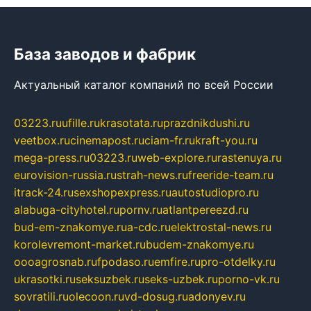
База заводов и фабрик
Актуальный каталог компаний по всей России
03223.ru
ufille.ru
krasotata.ru
prazdnikdushi.ru
veetbox.ru
cinemapost.ru
ciam-fr.ru
kraft-you.ru
mega-press.ru
03223.ru
web-explore.ru
rastenuya.ru
eurovision-russia.ru
strah-news.ru
freeride-team.ru
itrack-24.ru
sexshopexpress.ru
autostudiopro.ru
alabuga-cityhotel.ru
pornv.ru
atlantpereezd.ru
bud-em-znakomye.ru
a-cdc.ru
elektrostal-news.ru
korolevremont-market.ru
budem-znakomye.ru
oooagrosnab.ru
fpodaso.ru
emfire.ru
pro-otdelky.ru
ukrasotki.ru
seksuzbek.ru
seks-uzbek.ru
porno-vk.ru
sovratili.ru
olecoon.ru
vd-dosug.ru
adonyev.ru