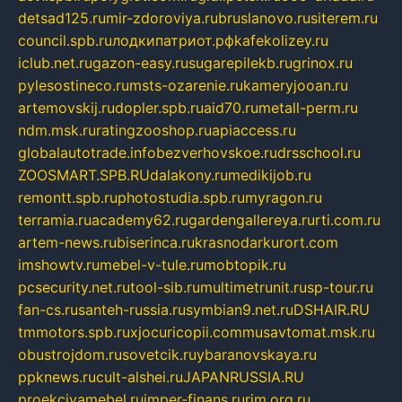
detsad125.ru
mir-zdoroviya.ru
bruslanovo.ru
siterem.ru
council.spb.ru
лодкипатриот.рф
kafekolizey.ru
iclub.net.ru
gazon-easy.ru
sugarepilekb.ru
grinox.ru
pylesostineco.ru
msts-ozarenie.ru
kameryjooan.ru
artemovskij.ru
dopler.spb.ru
aid70.ru
metall-perm.ru
ndm.msk.ru
ratingzooshop.ru
apiaccess.ru
globalautotrade.info
bezverhovskoe.ru
drsschool.ru
ZOOSMART.SPB.RU
dalakony.ru
medikijob.ru
remontt.spb.ru
photostudia.spb.ru
myragon.ru
terramia.ru
academy62.ru
gardengallereya.ru
rti.com.ru
artem-news.ru
biserinca.ru
krasnodarkurort.com
imshowtv.ru
mebel-v-tule.ru
mobtopik.ru
pcsecurity.net.ru
tool-sib.ru
multimetrunit.ru
sp-tour.ru
fan-cs.ru
santeh-russia.ru
symbian9.net.ru
DSHAIR.RU
tmmotors.spb.ru
xjocuricopii.com
musavtomat.msk.ru
obustrojdom.ru
sovetcik.ru
ybaranovskaya.ru
ppknews.ru
cult-alshei.ru
JAPANRUSSIA.RU
proekciyamebel.ru
imper-finans.ru
rim.org.ru