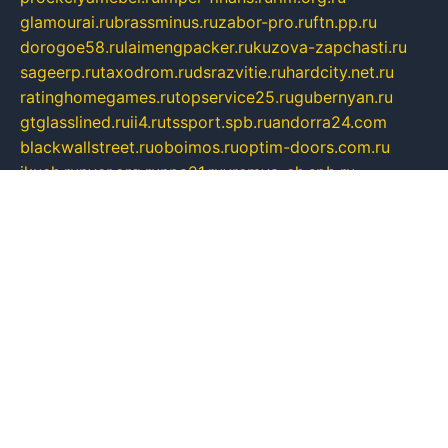
glamourai.ru
brassminus.ru
zabor-pro.ru
ftn.pp.ru
dorogoe58.ru
laimengpacker.ru
kuzova-zapchasti.ru
sageerp.ru
taxodrom.ru
dsrazvitie.ru
hardcity.net.ru
ratinghomegames.ru
topservice25.ru
gubernyan.ru
gtglasslined.ru
ii4.ru
tssport.spb.ru
andorra24.com
blackwallstreet.ru
oboimos.ru
optim-doors.com.ru
ikuch.ru
nycr.org.ru
npa21.ru
vremya-ch.spb.ru
desert000.ru
ivtorgi.ru
ifiori.ru
catalog-statei.ru
dcv.org.ru
spetsmaster174.ru
ipkameryhiseeu.ru
dum26.ru
ruspol.spb.ru
fr-opendp.ru
kam-solnyshko.ru
cheyenne-arapaho.ru
sevzapmetal.spb.ru
ted-lapidus.spb.ru
parasite-eliminator.ru
sigma-complete.ru
modernworld.ru
dama-moda.ru
eholot-group.ru
sk-nvkz.ru
DRONGOLD.RU
democratia2.ru
i-farmer.ru
mass-sport.org
jablonex.spb.ru
bookmess.ru
linkword.ru
refineua.com.ru
cs-spec.net.ru
altay-mebel.ru
DNK-THEATRE.RU
mechaniks.spb.ru
ipcamtechage.ru