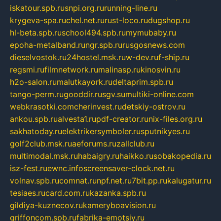
iskatour.spb.ru
snpi.org.ru
running-line.ru
krygeva-spa.ru
chel.net.ru
rust-loco.ru
dugshop.ru
hl-beta.spb.ru
school494.spb.ru
mymubaby.ru
epoha-metalband.ru
ngr.spb.ru
rusgosnews.com
dieselvostok.ru
24hostel.msk.ru
w-dev.ru
f-ship.ru
regsmi.ru
filmnetwork.ru
malinasp.ru
kinosvin.ru
h2o-salon.ru
malutkayork.ru
deltaprim.spb.ru
tango-perm.ru
gooddir.ru
sgv.su
multiki-online.com
webkrasotki.com
cherinvest.ru
detskiy-ostrov.ru
ankou.spb.ru
alvesta1.ru
pdf-creator.ru
nix-files.org.ru
sakhatoday.ru
elektrikersymboler.ru
sputnikyes.ru
golf2club.msk.ru
aeforums.ru
zallclub.ru
multimodal.msk.ru
habaigry.ru
haikko.ru
sobakopedia.ru
isz-fest.ru
ewnc.info
screensaver-clock.net.ru
volnav.spb.ru
comnat.ru
npf.net.ru
7bit.pp.ru
kalugatur.ru
tesiaes.ru
card.com.ru
kazanka.spb.ru
gildiya-kuznecov.ru
kameryboavision.ru
griffoncom.spb.ru
fabrika-emotsiy.ru