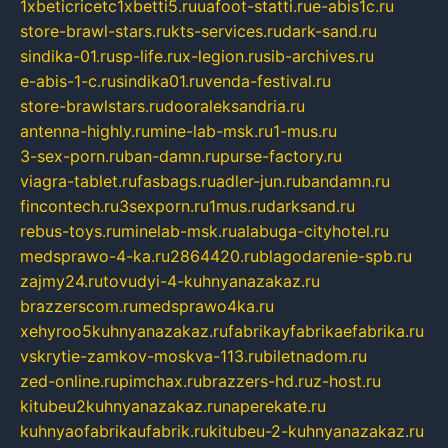
1xbeticricetc1xbetti5.ru
uafoot-statti.ru
e-abis1c.ru
store-brawl-stars.ru
kts-services.ru
dark-sand.ru
sindika-01.ru
sp-life.ru
x-legion.ru
sib-archives.ru
e-abis-1-c.ru
sindika01.ru
venda-festival.ru
store-brawlstars.ru
dooraleksandria.ru
antenna-highly.ru
mine-lab-msk.ru
1-mus.ru
3-sex-porn.ru
ban-damn.ru
purse-factory.ru
viagra-tablet.ru
fasbags.ru
adler-jun.ru
bandamn.ru
fincontech.ru
3sexporn.ru
1mus.ru
darksand.ru
rebus-toys.ru
minelab-msk.ru
alabuga-cityhotel.ru
medsprawo-4-ka.ru
2864420.ru
blagodarenie-spb.ru
zajmy24.ru
tovudyi-4-kuhnyanazakaz.ru
brazzerscom.ru
medsprawo4ka.ru
xehyroo5kuhnyanazakaz.ru
fabrikayfabrikaefabrika.ru
vskrytie-zamkov-moskva-113.ru
biletnadom.ru
zed-online.ru
pimchax.ru
brazzers-hd.ru
z-host.ru
kitubeu2kuhnyanazakaz.ru
naperekate.ru
kuhnyaofabrikaufabrik.ru
kitubeu-2-kuhnyanazakaz.ru