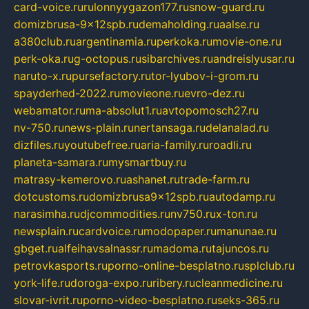
card-voice.ru
rulonnyygazon177.ru
snow-guard.ru
domizbrusa-9x12spb.ru
demaholding.ru
aalse.ru
a380club.ru
argentinamia.ru
perkoka.ru
movie-one.ru
perk-oka.ru
g-octopus.ru
sibarchives.ru
andreislyusar.ru
naruto-x.ru
pursefactory.ru
tor-lyubov-i-grom.ru
spayderhed-2022.ru
movieone.ru
evro-dez.ru
webamator.ru
ma-absolut1.ru
avtopomosch27.ru
nv-750.ru
news-plain.ru
nertansaga.ru
delanalad.ru
dizfiles.ru
youtubefree.ru
aria-family.ru
roadli.ru
planeta-samara.ru
mysmartbuy.ru
matrasy-kemerovo.ru
ashanet.ru
trade-farm.ru
dotcustoms.ru
domizbrusa9x12spb.ru
autodamp.ru
narasimha.ru
djcommodities.ru
nv750.ru
x-ton.ru
newsplain.ru
cardvoice.ru
modopaper.ru
manunae.ru
gbget.ru
alfeihavsalnassr.ru
madoma.ru
tajuncos.ru
petrovkasports.ru
porno-online-besplatno.ru
splclub.ru
york-life.ru
doroga-expo.ru
ribery.ru
cleanmedicine.ru
slovar-ivrit.ru
porno-video-besplatno.ru
seks-365.ru