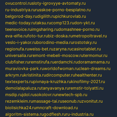
ovucontrol.ru
sloty-igrovyye-avtomaty.ru
ru-industriya.ru
russkoe-porno-besplatno.ru
belgorod-day.ru
digilith.ru
pichkurovlab.ru
medic-today.ru
taksu.ru
comp123.ru
don-ykt.ru
teensvoice.ru
imgsharing.ru
domashnee-porno.ru
eva-elfie.ru
foto-tur.ru
biz-doska.ru
metropoltravel.ru
veslo-i-yakor.ru
borodino-media.ru
rostotsky.ru
regionufa.ru
weiss-bet.ru
zaryna.ru
casinotablet.ru
universalia.ru
remont-mebeli-moscow.ru
termomur.ru
clubfisher.ru
remstirufa.ru
erdamchi.ru
doramamama.ru
muraviovka-park.ru
worldofwoman.ru
clean-dreams.ru
arkrym.ru
kristinita.ru
dircomputer.ru
healthenter.ru
textexperts.ru
pivnaya-kruzhka.ru
kinofilmy-2021.ru
demolalapaluza.ru
tanyavanya.ru
remstir-tolyatti.ru
msdip.ru
jdol.ru
sokolovr.ru
newtech-spb.ru
rezemkleim.ru
massage-tai.ru
seonub.ru
zvonitut.ru
biolisichka24.ru
mncraft-download.ru
algoritm-sistema.ru
godflesh.ru
ru-industria.ru