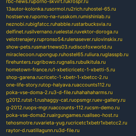
rbc-news.ru
porno-skvirt.ru
krospr.ru
13autor-kolonka.ru
sormol.ru
2rich.ru
hostel-65.ru
hostserve.ru
porno-na-russkom.ru
mishinlab.ru
neznobi.ru
bigfatcc.ru
habble.ru
starbucksvia.ru
delfinet.ru
silvernano.ru
elestal.ru
vektor-doroga.ru
velotrenajery.ru
pronso54.ru
lenasever.ru
lovinskix.ru
show-pets.ru
smartnews03.ru
discofoxworld.ru
miraclecoon.ru
pongup.ru
hostel65.ru
liura.ru
glasspb.ru
firehunters.ru
gribowo.ru
gnalis.ru
bulkitula.ru
hometown-france.ru
1-xbeticricetc-1-xbetti-5.ru
shop-garena.ru
cricetc-1-xbetr-1-xbetcc-2.ru
one-life-story.ru
top-halyava.ru
accounts112.ru
poka-vse-doma-2.ru
3-d-file.ru
hahahaharms.ru
g2012.ru
tst-1.ru
shaggy-cat.ru
opsmgr.ru
ev-gallery.ru
g-2012.ru
ops-mgr.ru
accounts-112.ru
csm-demo.ru
poka-vse-doma2.ru
airgungames.ru
allseo-host.ru
tehosmotre.ru
varieta-yug.ru
cricetc1xbetr1xbetcc2.ru
raytor-d.ru
atillagunn.ru
3d-file.ru