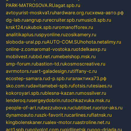
PARK-MATROSOVA.RU
agat.spb.ru
avtoyurist-moskva1.ru
hardware.org.ru
схема-авто.рф
dg-lab.ru
angrup.ru
recruiter.spb.ru
music8.spb.ru
krsk124.ru
kubok.spb.ru
romanofforex.ru
analitikaplus.ru
spyonline.ru
zosikamery.ru
sloboda-ural.pp.ru
AUTO-COM.SU
hohota.net
alimy.ru
online-z.com
aromat-vostoka.ru
otdelkaexp.ru
mobilvest.ru
bbd.net.ru
mebelshop.msk.ru
smp-forum.ru
bastion-td.ru
kosmoscreative.ru
avrmotors.ru
art-galadesign.ru
tiffany-c.ru
ecostep-samara.ru
d-p.spb.ru
галактика73.рф
sko.com.ru
davitamebel-spb.ru
fotsis.ru
tesiaes.ru
kokoroyari.spb.ru
blesna-kazan.ru
mossilver.ru
lenderoq.ru
sergeydobrin.ru
tochkazvuka.msk.ru
people-of-art.ru
bezzubova.ru
clubtibet.ru
orior-aks.ru
dynamoauto.ru
szk-favorit.ru
carlines.ru
flatnsk.ru
kingbolenskaner.ru
alex-motor.ru
astroline.net.ru
act1.spb.ru
polyglot.com.ru
gidlipetsk.ru
ooo-driada.ru