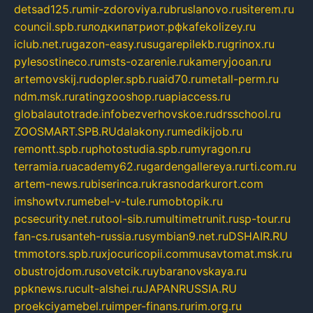
detsad125.ru
mir-zdoroviya.ru
bruslanovo.ru
siterem.ru
council.spb.ru
лодкипатриот.рф
kafekolizey.ru
iclub.net.ru
gazon-easy.ru
sugarepilekb.ru
grinox.ru
pylesostineco.ru
msts-ozarenie.ru
kameryjooan.ru
artemovskij.ru
dopler.spb.ru
aid70.ru
metall-perm.ru
ndm.msk.ru
ratingzooshop.ru
apiaccess.ru
globalautotrade.info
bezverhovskoe.ru
drsschool.ru
ZOOSMART.SPB.RU
dalakony.ru
medikijob.ru
remontt.spb.ru
photostudia.spb.ru
myragon.ru
terramia.ru
academy62.ru
gardengallereya.ru
rti.com.ru
artem-news.ru
biserinca.ru
krasnodarkurort.com
imshowtv.ru
mebel-v-tule.ru
mobtopik.ru
pcsecurity.net.ru
tool-sib.ru
multimetrunit.ru
sp-tour.ru
fan-cs.ru
santeh-russia.ru
symbian9.net.ru
DSHAIR.RU
tmmotors.spb.ru
xjocuricopii.com
musavtomat.msk.ru
obustrojdom.ru
sovetcik.ru
ybaranovskaya.ru
ppknews.ru
cult-alshei.ru
JAPANRUSSIA.RU
proekciyamebel.ru
imper-finans.ru
rim.org.ru