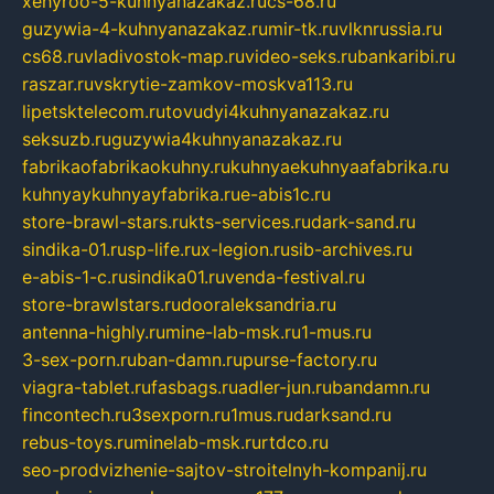
xehyroo-5-kuhnyanazakaz.ru
cs-68.ru
guzywia-4-kuhnyanazakaz.ru
mir-tk.ru
vlknrussia.ru
cs68.ru
vladivostok-map.ru
video-seks.ru
bankaribi.ru
raszar.ru
vskrytie-zamkov-moskva113.ru
lipetsktelecom.ru
tovudyi4kuhnyanazakaz.ru
seksuzb.ru
guzywia4kuhnyanazakaz.ru
fabrikaofabrikaokuhny.ru
kuhnyaekuhnyaafabrika.ru
kuhnyaykuhnyayfabrika.ru
e-abis1c.ru
store-brawl-stars.ru
kts-services.ru
dark-sand.ru
sindika-01.ru
sp-life.ru
x-legion.ru
sib-archives.ru
e-abis-1-c.ru
sindika01.ru
venda-festival.ru
store-brawlstars.ru
dooraleksandria.ru
antenna-highly.ru
mine-lab-msk.ru
1-mus.ru
3-sex-porn.ru
ban-damn.ru
purse-factory.ru
viagra-tablet.ru
fasbags.ru
adler-jun.ru
bandamn.ru
fincontech.ru
3sexporn.ru
1mus.ru
darksand.ru
rebus-toys.ru
minelab-msk.ru
rtdco.ru
seo-prodvizhenie-sajtov-stroitelnyh-kompanij.ru