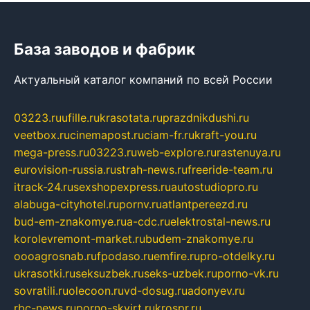
База заводов и фабрик
Актуальный каталог компаний по всей России
03223.ru
ufille.ru
krasotata.ru
prazdnikdushi.ru
veetbox.ru
cinemapost.ru
ciam-fr.ru
kraft-you.ru
mega-press.ru
03223.ru
web-explore.ru
rastenuya.ru
eurovision-russia.ru
strah-news.ru
freeride-team.ru
itrack-24.ru
sexshopexpress.ru
autostudiopro.ru
alabuga-cityhotel.ru
pornv.ru
atlantpereezd.ru
bud-em-znakomye.ru
a-cdc.ru
elektrostal-news.ru
korolevremont-market.ru
budem-znakomye.ru
oooagrosnab.ru
fpodaso.ru
emfire.ru
pro-otdelky.ru
ukrasotki.ru
seksuzbek.ru
seks-uzbek.ru
porno-vk.ru
sovratili.ru
olecoon.ru
vd-dosug.ru
adonyev.ru
rbc-news.ru
porno-skvirt.ru
krospr.ru