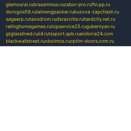
glamourai.ru
brassminus.ru
zabor-pro.ru
ftn.pp.ru
dorogoe58.ru
laimengpacker.ru
kuzova-zapchasti.ru
sageerp.ru
taxodrom.ru
dsrazvitie.ru
hardcity.net.ru
ratinghomegames.ru
topservice25.ru
gubernyan.ru
gtglasslined.ru
ii4.ru
tssport.spb.ru
andorra24.com
blackwallstreet.ru
oboimos.ru
optim-doors.com.ru
ikuch.ru
nycr.org.ru
npa21.ru
vremya-ch.spb.ru
desert000.ru
ivtorgi.ru
ifiori.ru
catalog-statei.ru
dcv.org.ru
spetsmaster174.ru
ipkameryhiseeu.ru
dum26.ru
ruspol.spb.ru
fr-opendp.ru
kam-solnyshko.ru
cheyenne-arapaho.ru
sevzapmetal.spb.ru
ted-lapidus.spb.ru
parasite-eliminator.ru
sigma-complete.ru
modernworld.ru
dama-moda.ru
eholot-group.ru
sk-nvkz.ru
DRONGOLD.RU
democratia2.ru
i-farmer.ru
mass-sport.org
jablonex.spb.ru
bookmess.ru
linkword.ru
refineua.com.ru
cs-spec.net.ru
altay-mebel.ru
DNK-THEATRE.RU
mechaniks.spb.ru
ipcamtechage.ru