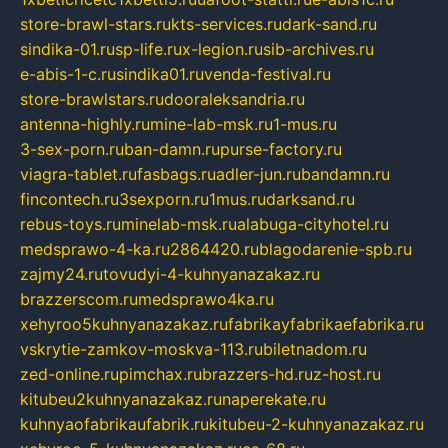
store-brawl-stars.ru
kts-services.ru
dark-sand.ru
sindika-01.ru
sp-life.ru
x-legion.ru
sib-archives.ru
e-abis-1-c.ru
sindika01.ru
venda-festival.ru
store-brawlstars.ru
dooraleksandria.ru
antenna-highly.ru
mine-lab-msk.ru
1-mus.ru
3-sex-porn.ru
ban-damn.ru
purse-factory.ru
viagra-tablet.ru
fasbags.ru
adler-jun.ru
bandamn.ru
fincontech.ru
3sexporn.ru
1mus.ru
darksand.ru
rebus-toys.ru
minelab-msk.ru
alabuga-cityhotel.ru
medsprawo-4-ka.ru
2864420.ru
blagodarenie-spb.ru
zajmy24.ru
tovudyi-4-kuhnyanazakaz.ru
brazzerscom.ru
medsprawo4ka.ru
xehyroo5kuhnyanazakaz.ru
fabrikayfabrikaefabrika.ru
vskrytie-zamkov-moskva-113.ru
biletnadom.ru
zed-online.ru
pimchax.ru
brazzers-hd.ru
z-host.ru
kitubeu2kuhnyanazakaz.ru
naperekate.ru
kuhnyaofabrikaufabrik.ru
kitubeu-2-kuhnyanazakaz.ru