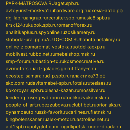
PARK-MATROSOVA.RU
agat.spb.ru
avtoyurist-moskva1.ru
hardware.org.ru
схема-авто.рф
dg-lab.ru
angrup.ru
recruiter.spb.ru
music8.spb.ru
krsk124.ru
kubok.spb.ru
romanofforex.ru
analitikaplus.ru
spyonline.ru
zosikamery.ru
sloboda-ural.pp.ru
AUTO-COM.SU
hohota.net
alimy.ru
online-z.com
aromat-vostoka.ru
otdelkaexp.ru
mobilvest.ru
bbd.net.ru
mebelshop.msk.ru
smp-forum.ru
bastion-td.ru
kosmoscreative.ru
avrmotors.ru
art-galadesign.ru
tiffany-c.ru
ecostep-samara.ru
d-p.spb.ru
галактика73.рф
sko.com.ru
davitamebel-spb.ru
fotsis.ru
tesiaes.ru
kokoroyari.spb.ru
blesna-kazan.ru
mossilver.ru
lenderoq.ru
sergeydobrin.ru
tochkazvuka.msk.ru
people-of-art.ru
bezzubova.ru
clubtibet.ru
orior-aks.ru
dynamoauto.ru
szk-favorit.ru
carlines.ru
flatnsk.ru
kingbolenskaner.ru
alex-motor.ru
astroline.net.ru
act1.spb.ru
polyglot.com.ru
gidlipetsk.ru
ooo-driada.ru