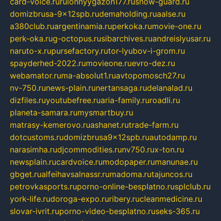
card-voice.ru
rulonnyygazon177.ru
snow-guard.ru
domizbrusa-9x12spb.ru
demaholding.ru
aalse.ru
a380club.ru
argentinamia.ru
perkoka.ru
movie-one.ru
perk-oka.ru
g-octopus.ru
sibarchives.ru
andreislyusar.ru
naruto-x.ru
pursefactory.ru
tor-lyubov-i-grom.ru
spayderhed-2022.ru
movieone.ru
evro-dez.ru
webamator.ru
ma-absolut1.ru
avtopomosch27.ru
nv-750.ru
news-plain.ru
nertansaga.ru
delanalad.ru
dizfiles.ru
youtubefree.ru
aria-family.ru
roadli.ru
planeta-samara.ru
mysmartbuy.ru
matrasy-kemerovo.ru
ashanet.ru
trade-farm.ru
dotcustoms.ru
domizbrusa9x12spb.ru
autodamp.ru
narasimha.ru
djcommodities.ru
nv750.ru
x-ton.ru
newsplain.ru
cardvoice.ru
modopaper.ru
manunae.ru
gbget.ru
alfeihavsalnassr.ru
madoma.ru
tajuncos.ru
petrovkasports.ru
porno-online-besplatno.ru
splclub.ru
york-life.ru
doroga-expo.ru
ribery.ru
cleanmedicine.ru
slovar-ivrit.ru
porno-video-besplatno.ru
seks-365.ru