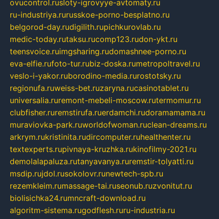
ovucontrol.ru
sloty-igrovyye-avtomaty.ru
ru-industriya.ru
russkoe-porno-besplatno.ru
belgorod-day.ru
digilith.ru
pichkurovlab.ru
medic-today.ru
taksu.ru
comp123.ru
don-ykt.ru
teensvoice.ru
imgsharing.ru
domashnee-porno.ru
eva-elfie.ru
foto-tur.ru
biz-doska.ru
metropoltravel.ru
veslo-i-yakor.ru
borodino-media.ru
rostotsky.ru
regionufa.ru
weiss-bet.ru
zaryna.ru
casinotablet.ru
universalia.ru
remont-mebeli-moscow.ru
termomur.ru
clubfisher.ru
remstirufa.ru
erdamchi.ru
doramamama.ru
muraviovka-park.ru
worldofwoman.ru
clean-dreams.ru
arkrym.ru
kristinita.ru
dircomputer.ru
healthenter.ru
textexperts.ru
pivnaya-kruzhka.ru
kinofilmy-2021.ru
demolalapaluza.ru
tanyavanya.ru
remstir-tolyatti.ru
msdip.ru
jdol.ru
sokolovr.ru
newtech-spb.ru
rezemkleim.ru
massage-tai.ru
seonub.ru
zvonitut.ru
biolisichka24.ru
mncraft-download.ru
algoritm-sistema.ru
godflesh.ru
ru-industria.ru