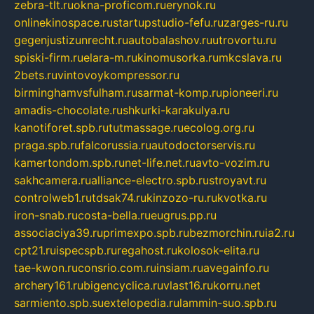
zebra-tlt.ru
okna-proficom.ru
erynok.ru
onlinekinospace.ru
startupstudio-fefu.ru
zarges-ru.ru
gegenjustizunrecht.ru
autobalashov.ru
utrovortu.ru
spiski-firm.ru
elara-m.ru
kinomusorka.ru
mkcslava.ru
2bets.ru
vintovoykompressor.ru
birminghamvsfulham.ru
sarmat-komp.ru
pioneeri.ru
amadis-chocolate.ru
shkurki-karakulya.ru
kanotiforet.spb.ru
tutmassage.ru
ecolog.org.ru
praga.spb.ru
falcorussia.ru
autodoctorservis.ru
kamertondom.spb.ru
net-life.net.ru
avto-vozim.ru
sakhcamera.ru
alliance-electro.spb.ru
stroyavt.ru
controlweb1.ru
tdsak74.ru
kinzozo-ru.ru
kvotka.ru
iron-snab.ru
costa-bella.ru
eugrus.pp.ru
associaciya39.ru
primexpo.spb.ru
bezmorchin.ru
ia2.ru
cpt21.ru
ispecspb.ru
regahost.ru
kolosok-elita.ru
tae-kwon.ru
consrio.com.ru
insiam.ru
avegainfo.ru
archery161.ru
bigencyclica.ru
vlast16.ru
korru.net
sarmiento.spb.su
extelopedia.ru
lammin-suo.spb.ru