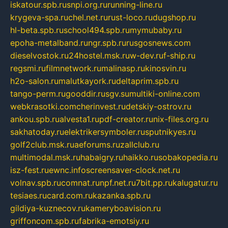
iskatour.spb.ru
snpi.org.ru
running-line.ru
krygeva-spa.ru
chel.net.ru
rust-loco.ru
dugshop.ru
hl-beta.spb.ru
school494.spb.ru
mymubaby.ru
epoha-metalband.ru
ngr.spb.ru
rusgosnews.com
dieselvostok.ru
24hostel.msk.ru
w-dev.ru
f-ship.ru
regsmi.ru
filmnetwork.ru
malinasp.ru
kinosvin.ru
h2o-salon.ru
malutkayork.ru
deltaprim.spb.ru
tango-perm.ru
gooddir.ru
sgv.su
multiki-online.com
webkrasotki.com
cherinvest.ru
detskiy-ostrov.ru
ankou.spb.ru
alvesta1.ru
pdf-creator.ru
nix-files.org.ru
sakhatoday.ru
elektrikersymboler.ru
sputnikyes.ru
golf2club.msk.ru
aeforums.ru
zallclub.ru
multimodal.msk.ru
habaigry.ru
haikko.ru
sobakopedia.ru
isz-fest.ru
ewnc.info
screensaver-clock.net.ru
volnav.spb.ru
comnat.ru
npf.net.ru
7bit.pp.ru
kalugatur.ru
tesiaes.ru
card.com.ru
kazanka.spb.ru
gildiya-kuznecov.ru
kameryboavision.ru
griffoncom.spb.ru
fabrika-emotsiy.ru