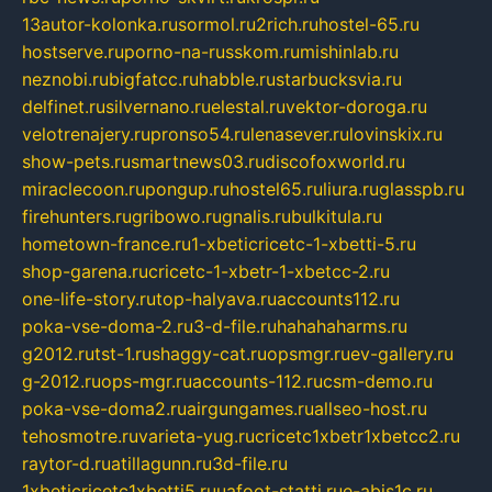
13autor-kolonka.ru
sormol.ru
2rich.ru
hostel-65.ru
hostserve.ru
porno-na-russkom.ru
mishinlab.ru
neznobi.ru
bigfatcc.ru
habble.ru
starbucksvia.ru
delfinet.ru
silvernano.ru
elestal.ru
vektor-doroga.ru
velotrenajery.ru
pronso54.ru
lenasever.ru
lovinskix.ru
show-pets.ru
smartnews03.ru
discofoxworld.ru
miraclecoon.ru
pongup.ru
hostel65.ru
liura.ru
glasspb.ru
firehunters.ru
gribowo.ru
gnalis.ru
bulkitula.ru
hometown-france.ru
1-xbeticricetc-1-xbetti-5.ru
shop-garena.ru
cricetc-1-xbetr-1-xbetcc-2.ru
one-life-story.ru
top-halyava.ru
accounts112.ru
poka-vse-doma-2.ru
3-d-file.ru
hahahaharms.ru
g2012.ru
tst-1.ru
shaggy-cat.ru
opsmgr.ru
ev-gallery.ru
g-2012.ru
ops-mgr.ru
accounts-112.ru
csm-demo.ru
poka-vse-doma2.ru
airgungames.ru
allseo-host.ru
tehosmotre.ru
varieta-yug.ru
cricetc1xbetr1xbetcc2.ru
raytor-d.ru
atillagunn.ru
3d-file.ru
1xbeticricetc1xbetti5.ru
uafoot-statti.ru
e-abis1c.ru