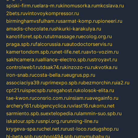
spiski-firm.ru
elara-m.ru
kinomusorka.ru
mkcslava.ru
2bets.ru
vintovoykompressor.ru
birminghamvsfulham.ru
sarmat-komp.ru
pioneeri.ru
amadis-chocolate.ru
shkurki-karakulya.ru
kanotiforet.spb.ru
tutmassage.ru
ecolog.org.ru
praga.spb.ru
falcorussia.ru
autodoctorservis.ru
kamertondom.spb.ru
net-life.net.ru
avto-vozim.ru
sakhcamera.ru
alliance-electro.spb.ru
stroyavt.ru
controlweb1.ru
tdsak74.ru
kinzozo-ru.ru
kvotka.ru
iron-snab.ru
costa-bella.ru
eugrus.pp.ru
associaciya39.ru
primexpo.spb.ru
bezmorchin.ru
ia2.ru
cpt21.ru
ispecspb.ru
regahost.ru
kolosok-elita.ru
tae-kwon.ru
consrio.com.ru
insiam.ru
avegainfo.ru
archery161.ru
bigencyclica.ru
vlast16.ru
korru.net
sarmiento.spb.su
extelopedia.ru
lammin-suo.spb.ru
iskatour.spb.ru
snpi.org.ru
running-line.ru
krygeva-spa.ru
chel.net.ru
rust-loco.ru
dugshop.ru
hl-beta.spb.ru
school494.spb.ru
mymubaby.ru