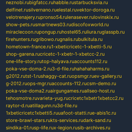
neznobi.ru
bigfatcc.ru
habble.ru
starbucksvia.ru
delfinet.ru
silvernano.ru
elestal.ru
vektor-doroga.ru
velotrenajery.ru
pronso54.ru
lenasever.ru
lovinskix.ru
show-pets.ru
smartnews03.ru
discofoxworld.ru
miraclecoon.ru
pongup.ru
hostel65.ru
liura.ru
glasspb.ru
firehunters.ru
gribowo.ru
gnalis.ru
bulkitula.ru
hometown-france.ru
1-xbeticricetc-1-xbetti-5.ru
shop-garena.ru
cricetc-1-xbetr-1-xbetcc-2.ru
one-life-story.ru
top-halyava.ru
accounts112.ru
poka-vse-doma-2.ru
3-d-file.ru
hahahaharms.ru
g2012.ru
tst-1.ru
shaggy-cat.ru
opsmgr.ru
ev-gallery.ru
g-2012.ru
ops-mgr.ru
accounts-112.ru
csm-demo.ru
poka-vse-doma2.ru
airgungames.ru
allseo-host.ru
tehosmotre.ru
varieta-yug.ru
cricetc1xbetr1xbetcc2.ru
raytor-d.ru
atillagunn.ru
3d-file.ru
1xbeticricetc1xbetti5.ru
uafoot-statti.ru
e-abis1c.ru
store-brawl-stars.ru
kts-services.ru
dark-sand.ru
sindika-01.ru
sp-life.ru
x-legion.ru
sib-archives.ru