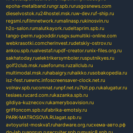
epoha-metalband.ru
ngr.spb.ru
rusgosnews.com
dieselvostok.ru
24hostel.msk.ru
w-dev.ru
f-ship.ru
regsmi.ru
filmnetwork.ru
malinasp.ru
kinosvin.ru
h2o-salon.ru
malutkayork.ru
deltaprim.spb.ru
tango-perm.ru
gooddir.ru
sgv.su
multiki-online.com
webkrasotki.com
cherinvest.ru
detskiy-ostrov.ru
ankou.spb.ru
alvesta1.ru
pdf-creator.ru
nix-files.org.ru
sakhatoday.ru
elektrikersymboler.ru
sputnikyes.ru
golf2club.msk.ru
aeforums.ru
zallclub.ru
multimodal.msk.ru
habaigry.ru
haikko.ru
sobakopedia.ru
isz-fest.ru
ewnc.info
screensaver-clock.net.ru
volnav.spb.ru
comnat.ru
npf.net.ru
7bit.pp.ru
kalugatur.ru
tesiaes.ru
card.com.ru
kazanka.spb.ru
gildiya-kuznecov.ru
kameryboavision.ru
griffoncom.spb.ru
fabrika-emotsiy.ru
PARK-MATROSOVA.RU
agat.spb.ru
avtoyurist-moskva1.ru
hardware.org.ru
схема-авто.рф
dg-lab.ru
angrup.ru
recruiter.spb.ru
music8.spb.ru