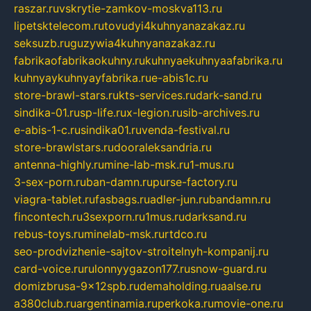
raszar.ru
vskrytie-zamkov-moskva113.ru
lipetsktelecom.ru
tovudyi4kuhnyanazakaz.ru
seksuzb.ru
guzywia4kuhnyanazakaz.ru
fabrikaofabrikaokuhny.ru
kuhnyaekuhnyaafabrika.ru
kuhnyaykuhnyayfabrika.ru
e-abis1c.ru
store-brawl-stars.ru
kts-services.ru
dark-sand.ru
sindika-01.ru
sp-life.ru
x-legion.ru
sib-archives.ru
e-abis-1-c.ru
sindika01.ru
venda-festival.ru
store-brawlstars.ru
dooraleksandria.ru
antenna-highly.ru
mine-lab-msk.ru
1-mus.ru
3-sex-porn.ru
ban-damn.ru
purse-factory.ru
viagra-tablet.ru
fasbags.ru
adler-jun.ru
bandamn.ru
fincontech.ru
3sexporn.ru
1mus.ru
darksand.ru
rebus-toys.ru
minelab-msk.ru
rtdco.ru
seo-prodvizhenie-sajtov-stroitelnyh-kompanij.ru
card-voice.ru
rulonnyygazon177.ru
snow-guard.ru
domizbrusa-9x12spb.ru
demaholding.ru
aalse.ru
a380club.ru
argentinamia.ru
perkoka.ru
movie-one.ru