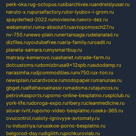
perk-oka.ru
g-octopus.ru
sibarchives.ru
andreislyusar.ru
naruto-x.ru
pursefactory.ru
tor-lyubov-i-grom.ru
spayderhed-2022.ru
movieone.ru
evro-dez.ru
webamator.ru
ma-absolut1.ru
avtopomosch27.ru
nv-750.ru
news-plain.ru
nertansaga.ru
delanalad.ru
dizfiles.ru
youtubefree.ru
aria-family.ru
roadli.ru
planeta-samara.ru
mysmartbuy.ru
matrasy-kemerovo.ru
ashanet.ru
trade-farm.ru
dotcustoms.ru
domizbrusa9x12spb.ru
autodamp.ru
narasimha.ru
djcommodities.ru
nv750.ru
x-ton.ru
newsplain.ru
cardvoice.ru
modopaper.ru
manunae.ru
gbget.ru
alfeihavsalnassr.ru
madoma.ru
tajuncos.ru
petrovkasports.ru
porno-online-besplatno.ru
splclub.ru
york-life.ru
doroga-expo.ru
ribery.ru
cleanmedicine.ru
slovar-ivrit.ru
porno-video-besplatno.ru
seks-365.ru
ovucontrol.ru
sloty-igrovyye-avtomaty.ru
ru-industriya.ru
russkoe-porno-besplatno.ru
belgorod-day.ru
digilith.ru
pichkurovlab.ru