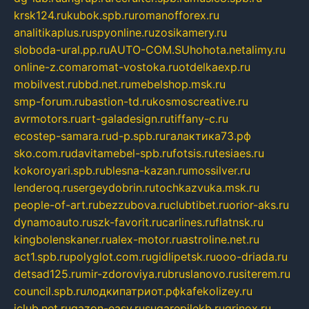
krsk124.ru
kubok.spb.ru
romanofforex.ru
analitikaplus.ru
spyonline.ru
zosikamery.ru
sloboda-ural.pp.ru
AUTO-COM.SU
hohota.net
alimy.ru
online-z.com
aromat-vostoka.ru
otdelkaexp.ru
mobilvest.ru
bbd.net.ru
mebelshop.msk.ru
smp-forum.ru
bastion-td.ru
kosmoscreative.ru
avrmotors.ru
art-galadesign.ru
tiffany-c.ru
ecostep-samara.ru
d-p.spb.ru
галактика73.рф
sko.com.ru
davitamebel-spb.ru
fotsis.ru
tesiaes.ru
kokoroyari.spb.ru
blesna-kazan.ru
mossilver.ru
lenderoq.ru
sergeydobrin.ru
tochkazvuka.msk.ru
people-of-art.ru
bezzubova.ru
clubtibet.ru
orior-aks.ru
dynamoauto.ru
szk-favorit.ru
carlines.ru
flatnsk.ru
kingbolenskaner.ru
alex-motor.ru
astroline.net.ru
act1.spb.ru
polyglot.com.ru
gidlipetsk.ru
ooo-driada.ru
detsad125.ru
mir-zdoroviya.ru
bruslanovo.ru
siterem.ru
council.spb.ru
лодкипатриот.рф
kafekolizey.ru
iclub.net.ru
gazon-easy.ru
sugarepilekb.ru
grinox.ru