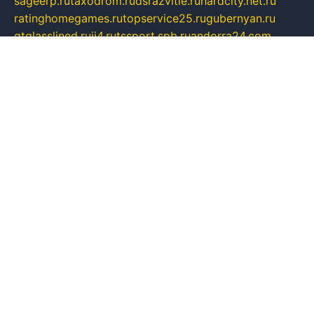
sageerp.ru
taxodrom.ru
dsrazvitie.ru
hardcity.net.ru
ratinghomegames.ru
topservice25.ru
gubernyan.ru
gtglasslined.ru
ii4.ru
tssport.spb.ru
andorra24.com
blackwallstreet.ru
oboimos.ru
optim-doors.com.ru
ikuch.ru
nycr.org.ru
npa21.ru
vremya-ch.spb.ru
desert000.ru
ivtorgi.ru
ifiori.ru
catalog-statei.ru
dcv.org.ru
spetsmaster174.ru
ipkameryhiseeu.ru
dum26.ru
ruspol.spb.ru
fr-opendp.ru
kam-solnyshko.ru
cheyenne-arapaho.ru
sevzapmetal.spb.ru
ted-lapidus.spb.ru
parasite-eliminator.ru
sigma-complete.ru
modernworld.ru
dama-moda.ru
eholot-group.ru
sk-nvkz.ru
DRONGOLD.RU
democratia2.ru
i-farmer.ru
mass-sport.org
jablonex.spb.ru
bookmess.ru
linkword.ru
refineua.com.ru
cs-spec.net.ru
altay-mebel.ru
DNK-THEATRE.RU
mechaniks.spb.ru
ipcamtechage.ru
skosta.ru
a-sun.ru
stroy-ldsp.ru
snowlands.org.ru
childrensshoes.ru
mrlizzy.ru
mebelsofiakrd.ru