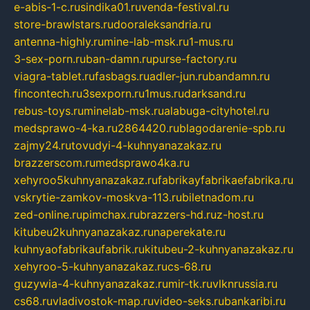
e-abis-1-c.ru
sindika01.ru
venda-festival.ru
store-brawlstars.ru
dooraleksandria.ru
antenna-highly.ru
mine-lab-msk.ru
1-mus.ru
3-sex-porn.ru
ban-damn.ru
purse-factory.ru
viagra-tablet.ru
fasbags.ru
adler-jun.ru
bandamn.ru
fincontech.ru
3sexporn.ru
1mus.ru
darksand.ru
rebus-toys.ru
minelab-msk.ru
alabuga-cityhotel.ru
medsprawo-4-ka.ru
2864420.ru
blagodarenie-spb.ru
zajmy24.ru
tovudyi-4-kuhnyanazakaz.ru
brazzerscom.ru
medsprawo4ka.ru
xehyroo5kuhnyanazakaz.ru
fabrikayfabrikaefabrika.ru
vskrytie-zamkov-moskva-113.ru
biletnadom.ru
zed-online.ru
pimchax.ru
brazzers-hd.ru
z-host.ru
kitubeu2kuhnyanazakaz.ru
naperekate.ru
kuhnyaofabrikaufabrik.ru
kitubeu-2-kuhnyanazakaz.ru
xehyroo-5-kuhnyanazakaz.ru
cs-68.ru
guzywia-4-kuhnyanazakaz.ru
mir-tk.ru
vlknrussia.ru
cs68.ru
vladivostok-map.ru
video-seks.ru
bankaribi.ru