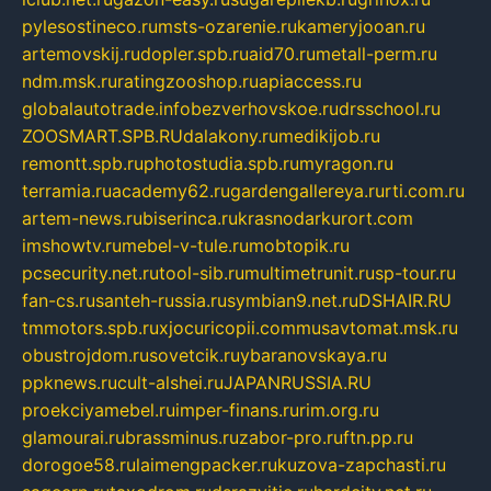
pylesostineco.ru
msts-ozarenie.ru
kameryjooan.ru
artemovskij.ru
dopler.spb.ru
aid70.ru
metall-perm.ru
ndm.msk.ru
ratingzooshop.ru
apiaccess.ru
globalautotrade.info
bezverhovskoe.ru
drsschool.ru
ZOOSMART.SPB.RU
dalakony.ru
medikijob.ru
remontt.spb.ru
photostudia.spb.ru
myragon.ru
terramia.ru
academy62.ru
gardengallereya.ru
rti.com.ru
artem-news.ru
biserinca.ru
krasnodarkurort.com
imshowtv.ru
mebel-v-tule.ru
mobtopik.ru
pcsecurity.net.ru
tool-sib.ru
multimetrunit.ru
sp-tour.ru
fan-cs.ru
santeh-russia.ru
symbian9.net.ru
DSHAIR.RU
tmmotors.spb.ru
xjocuricopii.com
musavtomat.msk.ru
obustrojdom.ru
sovetcik.ru
ybaranovskaya.ru
ppknews.ru
cult-alshei.ru
JAPANRUSSIA.RU
proekciyamebel.ru
imper-finans.ru
rim.org.ru
glamourai.ru
brassminus.ru
zabor-pro.ru
ftn.pp.ru
dorogoe58.ru
laimengpacker.ru
kuzova-zapchasti.ru