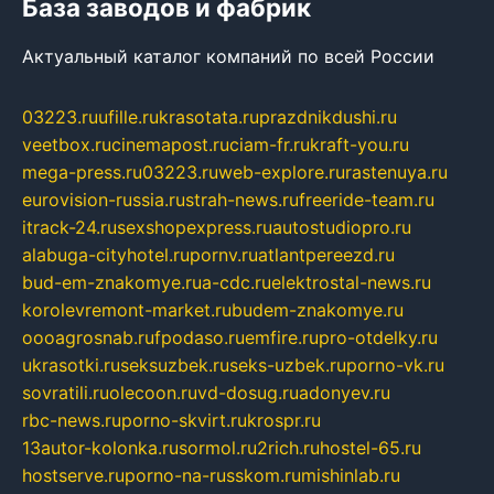
База заводов и фабрик
Актуальный каталог компаний по всей России
03223.ru
ufille.ru
krasotata.ru
prazdnikdushi.ru
veetbox.ru
cinemapost.ru
ciam-fr.ru
kraft-you.ru
mega-press.ru
03223.ru
web-explore.ru
rastenuya.ru
eurovision-russia.ru
strah-news.ru
freeride-team.ru
itrack-24.ru
sexshopexpress.ru
autostudiopro.ru
alabuga-cityhotel.ru
pornv.ru
atlantpereezd.ru
bud-em-znakomye.ru
a-cdc.ru
elektrostal-news.ru
korolevremont-market.ru
budem-znakomye.ru
oooagrosnab.ru
fpodaso.ru
emfire.ru
pro-otdelky.ru
ukrasotki.ru
seksuzbek.ru
seks-uzbek.ru
porno-vk.ru
sovratili.ru
olecoon.ru
vd-dosug.ru
adonyev.ru
rbc-news.ru
porno-skvirt.ru
krospr.ru
13autor-kolonka.ru
sormol.ru
2rich.ru
hostel-65.ru
hostserve.ru
porno-na-russkom.ru
mishinlab.ru