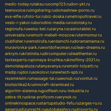
medic-today.ru
taksu.ru
comp123.ru
don-ykt.ru
teensvoice.ru
imgsharing.ru
domashnee-porno.ru
eva-elfie.ru
foto-tur.ru
biz-doska.ru
metropoltravel.ru
veslo-i-yakor.ru
borodino-media.ru
rostotsky.ru
regionufa.ru
weiss-bet.ru
zaryna.ru
casinotablet.ru
universalia.ru
remont-mebeli-moscow.ru
termomur.ru
clubfisher.ru
remstirufa.ru
erdamchi.ru
doramamama.ru
muraviovka-park.ru
worldofwoman.ru
clean-dreams.ru
arkrym.ru
kristinita.ru
dircomputer.ru
healthenter.ru
textexperts.ru
pivnaya-kruzhka.ru
kinofilmy-2021.ru
demolalapaluza.ru
tanyavanya.ru
remstir-tolyatti.ru
msdip.ru
jdol.ru
sokolovr.ru
newtech-spb.ru
rezemkleim.ru
massage-tai.ru
seonub.ru
zvonitut.ru
biolisichka24.ru
mncraft-download.ru
algoritm-sistema.ru
godflesh.ru
ru-industria.ru
zebra-tlt.ru
okna-proficom.ru
erynok.ru
onlinekinospace.ru
startupstudio-fefu.ru
zarges-ru.ru
gegenjustizunrecht.ru
autobalashov.ru
utrovortu.ru