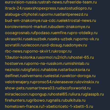
eurovision-russia.ru
strah-news.ru
freeride-team.ru
itrack-24.ru
sexshopexpress.ru
autostudiopro.ru
alabuga-cityhotel.ru
pornv.ru
atlantpereezd.ru
bud-em-znakomye.ru
a-cdc.ru
elektrostal-news.ru
korolevremont-market.ru
budem-znakomye.ru
oooagrosnab.ru
fpodaso.ru
emfire.ru
pro-otdelky.ru
ukrasotki.ru
seksuzbek.ru
seks-uzbek.ru
porno-vk.ru
sovratili.ru
olecoon.ru
vd-dosug.ru
adonyev.ru
rbc-news.ru
porno-skvirt.ru
krospr.ru
13autor-kolonka.ru
sormol.ru
2rich.ru
hostel-65.ru
hostserve.ru
porno-na-russkom.ru
mishinlab.ru
neznobi.ru
bigfatcc.ru
habble.ru
starbucksvia.ru
delfinet.ru
silvernano.ru
elestal.ru
vektor-doroga.ru
velotrenajery.ru
pronso54.ru
lenasever.ru
lovinskix.ru
show-pets.ru
smartnews03.ru
discofoxworld.ru
miraclecoon.ru
pongup.ru
hostel65.ru
liura.ru
glasspb.ru
firehunters.ru
gribowo.ru
gnalis.ru
bulkitula.ru
hometown-france.ru
1-xbeticricetc-1-xbetti-5.ru