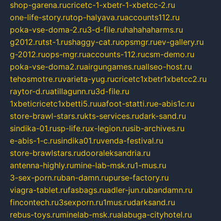
shop-garena.ru
cricetc-1-xbetr-1-xbetcc-2.ru
one-life-story.ru
top-halyava.ru
accounts112.ru
poka-vse-doma-2.ru
3-d-file.ru
hahahaharms.ru
g2012.ru
tst-1.ru
shaggy-cat.ru
opsmgr.ru
ev-gallery.ru
g-2012.ru
ops-mgr.ru
accounts-112.ru
csm-demo.ru
poka-vse-doma2.ru
airgungames.ru
allseo-host.ru
tehosmotre.ru
varieta-yug.ru
cricetc1xbetr1xbetcc2.ru
raytor-d.ru
atillagunn.ru
3d-file.ru
1xbeticricetc1xbetti5.ru
uafoot-statti.ru
e-abis1c.ru
store-brawl-stars.ru
kts-services.ru
dark-sand.ru
sindika-01.ru
sp-life.ru
x-legion.ru
sib-archives.ru
e-abis-1-c.ru
sindika01.ru
venda-festival.ru
store-brawlstars.ru
dooraleksandria.ru
antenna-highly.ru
mine-lab-msk.ru
1-mus.ru
3-sex-porn.ru
ban-damn.ru
purse-factory.ru
viagra-tablet.ru
fasbags.ru
adler-jun.ru
bandamn.ru
fincontech.ru
3sexporn.ru
1mus.ru
darksand.ru
rebus-toys.ru
minelab-msk.ru
alabuga-cityhotel.ru