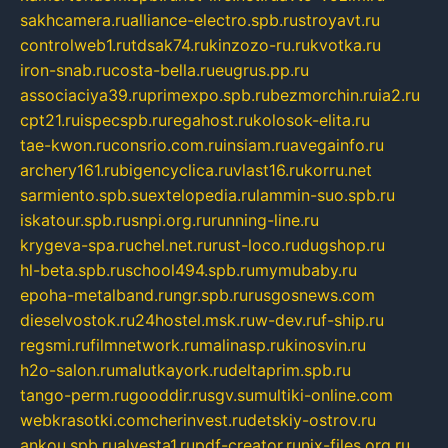
sakhcamera.ru
alliance-electro.spb.ru
stroyavt.ru
controlweb1.ru
tdsak74.ru
kinzozo-ru.ru
kvotka.ru
iron-snab.ru
costa-bella.ru
eugrus.pp.ru
associaciya39.ru
primexpo.spb.ru
bezmorchin.ru
ia2.ru
cpt21.ru
ispecspb.ru
regahost.ru
kolosok-elita.ru
tae-kwon.ru
consrio.com.ru
insiam.ru
avegainfo.ru
archery161.ru
bigencyclica.ru
vlast16.ru
korru.net
sarmiento.spb.su
extelopedia.ru
lammin-suo.spb.ru
iskatour.spb.ru
snpi.org.ru
running-line.ru
krygeva-spa.ru
chel.net.ru
rust-loco.ru
dugshop.ru
hl-beta.spb.ru
school494.spb.ru
mymubaby.ru
epoha-metalband.ru
ngr.spb.ru
rusgosnews.com
dieselvostok.ru
24hostel.msk.ru
w-dev.ru
f-ship.ru
regsmi.ru
filmnetwork.ru
malinasp.ru
kinosvin.ru
h2o-salon.ru
malutkayork.ru
deltaprim.spb.ru
tango-perm.ru
gooddir.ru
sgv.su
multiki-online.com
webkrasotki.com
cherinvest.ru
detskiy-ostrov.ru
ankou.spb.ru
alvesta1.ru
pdf-creator.ru
nix-files.org.ru