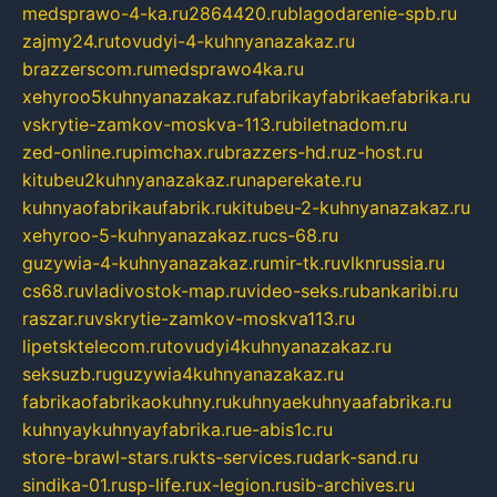
medsprawo-4-ka.ru
2864420.ru
blagodarenie-spb.ru
zajmy24.ru
tovudyi-4-kuhnyanazakaz.ru
brazzerscom.ru
medsprawo4ka.ru
xehyroo5kuhnyanazakaz.ru
fabrikayfabrikaefabrika.ru
vskrytie-zamkov-moskva-113.ru
biletnadom.ru
zed-online.ru
pimchax.ru
brazzers-hd.ru
z-host.ru
kitubeu2kuhnyanazakaz.ru
naperekate.ru
kuhnyaofabrikaufabrik.ru
kitubeu-2-kuhnyanazakaz.ru
xehyroo-5-kuhnyanazakaz.ru
cs-68.ru
guzywia-4-kuhnyanazakaz.ru
mir-tk.ru
vlknrussia.ru
cs68.ru
vladivostok-map.ru
video-seks.ru
bankaribi.ru
raszar.ru
vskrytie-zamkov-moskva113.ru
lipetsktelecom.ru
tovudyi4kuhnyanazakaz.ru
seksuzb.ru
guzywia4kuhnyanazakaz.ru
fabrikaofabrikaokuhny.ru
kuhnyaekuhnyaafabrika.ru
kuhnyaykuhnyayfabrika.ru
e-abis1c.ru
store-brawl-stars.ru
kts-services.ru
dark-sand.ru
sindika-01.ru
sp-life.ru
x-legion.ru
sib-archives.ru