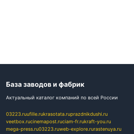
База заводов и фабрик
Актуальный каталог компаний по всей России
03223.ru
ufille.ru
krasotata.ru
prazdnikdushi.ru
veetbox.ru
cinemapost.ru
ciam-fr.ru
kraft-you.ru
mega-press.ru
03223.ru
web-explore.ru
rastenuya.ru