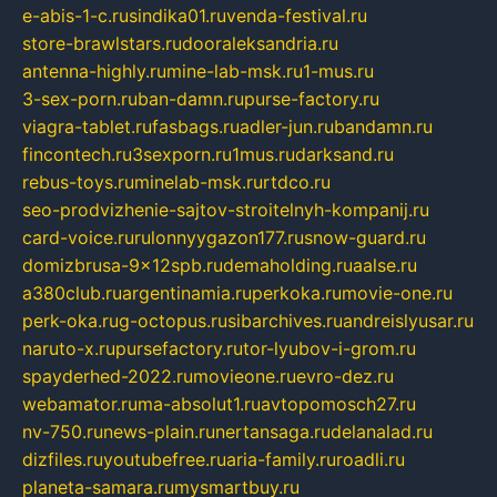
e-abis-1-c.ru
sindika01.ru
venda-festival.ru
store-brawlstars.ru
dooraleksandria.ru
antenna-highly.ru
mine-lab-msk.ru
1-mus.ru
3-sex-porn.ru
ban-damn.ru
purse-factory.ru
viagra-tablet.ru
fasbags.ru
adler-jun.ru
bandamn.ru
fincontech.ru
3sexporn.ru
1mus.ru
darksand.ru
rebus-toys.ru
minelab-msk.ru
rtdco.ru
seo-prodvizhenie-sajtov-stroitelnyh-kompanij.ru
card-voice.ru
rulonnyygazon177.ru
snow-guard.ru
domizbrusa-9x12spb.ru
demaholding.ru
aalse.ru
a380club.ru
argentinamia.ru
perkoka.ru
movie-one.ru
perk-oka.ru
g-octopus.ru
sibarchives.ru
andreislyusar.ru
naruto-x.ru
pursefactory.ru
tor-lyubov-i-grom.ru
spayderhed-2022.ru
movieone.ru
evro-dez.ru
webamator.ru
ma-absolut1.ru
avtopomosch27.ru
nv-750.ru
news-plain.ru
nertansaga.ru
delanalad.ru
dizfiles.ru
youtubefree.ru
aria-family.ru
roadli.ru
planeta-samara.ru
mysmartbuy.ru