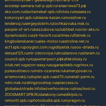
ecostep-samara.ru
d-p.spb.ru
галактика73.рф
sko.com.ru
davitamebel-spb.ru
fotsis.ru
tesiaes.ru
kokoroyari.spb.ru
blesna-kazan.ru
mossilver.ru
lenderoq.ru
sergeydobrin.ru
tochkazvuka.msk.ru
people-of-art.ru
bezzubova.ru
clubtibet.ru
orior-aks.ru
dynamoauto.ru
szk-favorit.ru
carlines.ru
flatnsk.ru
kingbolenskaner.ru
alex-motor.ru
astroline.net.ru
act1.spb.ru
polyglot.com.ru
gidlipetsk.ru
ooo-driada.ru
detsad125.ru
mir-zdoroviya.ru
bruslanovo.ru
siterem.ru
council.spb.ru
лодкипатриот.рф
kafekolizey.ru
iclub.net.ru
gazon-easy.ru
sugarepilekb.ru
grinox.ru
pylesostineco.ru
msts-ozarenie.ru
kameryjooan.ru
artemovskij.ru
dopler.spb.ru
aid70.ru
metall-perm.ru
ndm.msk.ru
ratingzooshop.ru
apiaccess.ru
globalautotrade.info
bezverhovskoe.ru
drsschool.ru
ZOOSMART.SPB.RU
dalakony.ru
medikijob.ru
remontt.spb.ru
photostudia.spb.ru
myragon.ru