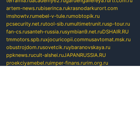
terramia.ru
academy62.ru
gardengallereya.ru
rti.com.ru
artem-news.ru
biserinca.ru
krasnodarkurort.com
imshowtv.ru
mebel-v-tule.ru
mobtopik.ru
pcsecurity.net.ru
tool-sib.ru
multimetrunit.ru
sp-tour.ru
fan-cs.ru
santeh-russia.ru
symbian9.net.ru
DSHAIR.RU
tmmotors.spb.ru
xjocuricopii.com
musavtomat.msk.ru
obustrojdom.ru
sovetcik.ru
ybaranovskaya.ru
ppknews.ru
cult-alshei.ru
JAPANRUSSIA.RU
proekciyamebel.ru
imper-finans.ru
rim.org.ru
glamourai.ru
brassminus.ru
zabor-pro.ru
ftn.pp.ru
dorogoe58.ru
laimengpacker.ru
kuzova-zapchasti.ru
sageerp.ru
taxodrom.ru
dsrazvitie.ru
hardcity.net.ru
ratinghomegames.ru
topservice25.ru
gubernyan.ru
gtglasslined.ru
ii4.ru
tssport.spb.ru
andorra24.com
blackwallstreet.ru
oboimos.ru
optim-doors.com.ru
ikuch.ru
nycr.org.ru
npa21.ru
vremya-ch.spb.ru
desert000.ru
ivtorgi.ru
ifiori.ru
catalog-statei.ru
dcv.org.ru
spetsmaster174.ru
ipkameryhiseeu.ru