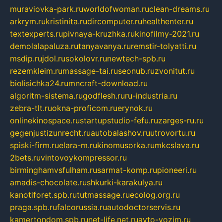
muraviovka-park.ru
worldofwoman.ru
clean-dreams.ru
arkrym.ru
kristinita.ru
dircomputer.ru
healthenter.ru
textexperts.ru
pivnaya-kruzhka.ru
kinofilmy-2021.ru
demolalapaluza.ru
tanyavanya.ru
remstir-tolyatti.ru
msdip.ru
jdol.ru
sokolovr.ru
newtech-spb.ru
rezemkleim.ru
massage-tai.ru
seonub.ru
zvonitut.ru
biolisichka24.ru
mncraft-download.ru
algoritm-sistema.ru
godflesh.ru
ru-industria.ru
zebra-tlt.ru
okna-proficom.ru
erynok.ru
onlinekinospace.ru
startupstudio-fefu.ru
zarges-ru.ru
gegenjustizunrecht.ru
autobalashov.ru
utrovortu.ru
spiski-firm.ru
elara-m.ru
kinomusorka.ru
mkcslava.ru
2bets.ru
vintovoykompressor.ru
birminghamvsfulham.ru
sarmat-komp.ru
pioneeri.ru
amadis-chocolate.ru
shkurki-karakulya.ru
kanotiforet.spb.ru
tutmassage.ru
ecolog.org.ru
praga.spb.ru
falcorussia.ru
autodoctorservis.ru
kamertondom.spb.ru
net-life.net.ru
avto-vozim.ru