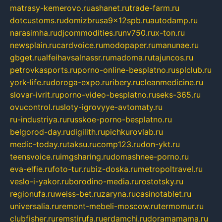
matrasy-kemerovo.ru
ashanet.ru
trade-farm.ru
dotcustoms.ru
domizbrusa9x12spb.ru
autodamp.ru
narasimha.ru
djcommodities.ru
nv750.ru
x-ton.ru
newsplain.ru
cardvoice.ru
modopaper.ru
manunae.ru
gbget.ru
alfeihavsalnassr.ru
madoma.ru
tajuncos.ru
petrovkasports.ru
porno-online-besplatno.ru
splclub.ru
york-life.ru
doroga-expo.ru
ribery.ru
cleanmedicine.ru
slovar-ivrit.ru
porno-video-besplatno.ru
seks-365.ru
ovucontrol.ru
sloty-igrovyye-avtomaty.ru
ru-industriya.ru
russkoe-porno-besplatno.ru
belgorod-day.ru
digilith.ru
pichkurovlab.ru
medic-today.ru
taksu.ru
comp123.ru
don-ykt.ru
teensvoice.ru
imgsharing.ru
domashnee-porno.ru
eva-elfie.ru
foto-tur.ru
biz-doska.ru
metropoltravel.ru
veslo-i-yakor.ru
borodino-media.ru
rostotsky.ru
regionufa.ru
weiss-bet.ru
zaryna.ru
casinotablet.ru
universalia.ru
remont-mebeli-moscow.ru
termomur.ru
clubfisher.ru
remstirufa.ru
erdamchi.ru
doramamama.ru