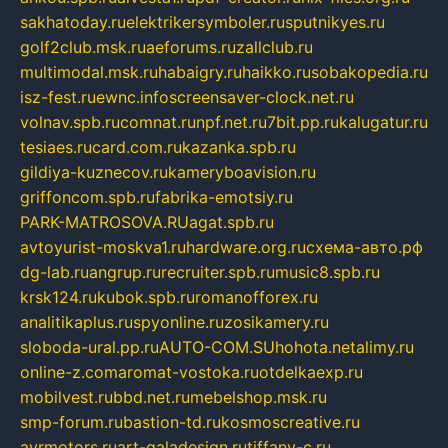
sakhatoday.ru
elektrikersymboler.ru
sputnikyes.ru
golf2club.msk.ru
aeforums.ru
zallclub.ru
multimodal.msk.ru
habaigry.ru
haikko.ru
sobakopedia.ru
isz-fest.ru
ewnc.info
screensaver-clock.net.ru
volnav.spb.ru
comnat.ru
npf.net.ru
7bit.pp.ru
kalugatur.ru
tesiaes.ru
card.com.ru
kazanka.spb.ru
gildiya-kuznecov.ru
kameryboavision.ru
griffoncom.spb.ru
fabrika-emotsiy.ru
PARK-MATROSOVA.RU
agat.spb.ru
avtoyurist-moskva1.ru
hardware.org.ru
схема-авто.рф
dg-lab.ru
angrup.ru
recruiter.spb.ru
music8.spb.ru
krsk124.ru
kubok.spb.ru
romanofforex.ru
analitikaplus.ru
spyonline.ru
zosikamery.ru
sloboda-ural.pp.ru
AUTO-COM.SU
hohota.net
alimy.ru
online-z.com
aromat-vostoka.ru
otdelkaexp.ru
mobilvest.ru
bbd.net.ru
mebelshop.msk.ru
smp-forum.ru
bastion-td.ru
kosmoscreative.ru
avrmotors.ru
art-galadesign.ru
tiffany-c.ru