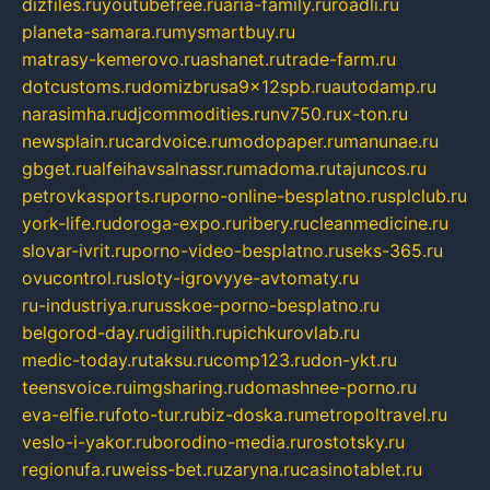
dizfiles.ru
youtubefree.ru
aria-family.ru
roadli.ru
planeta-samara.ru
mysmartbuy.ru
matrasy-kemerovo.ru
ashanet.ru
trade-farm.ru
dotcustoms.ru
domizbrusa9x12spb.ru
autodamp.ru
narasimha.ru
djcommodities.ru
nv750.ru
x-ton.ru
newsplain.ru
cardvoice.ru
modopaper.ru
manunae.ru
gbget.ru
alfeihavsalnassr.ru
madoma.ru
tajuncos.ru
petrovkasports.ru
porno-online-besplatno.ru
splclub.ru
york-life.ru
doroga-expo.ru
ribery.ru
cleanmedicine.ru
slovar-ivrit.ru
porno-video-besplatno.ru
seks-365.ru
ovucontrol.ru
sloty-igrovyye-avtomaty.ru
ru-industriya.ru
russkoe-porno-besplatno.ru
belgorod-day.ru
digilith.ru
pichkurovlab.ru
medic-today.ru
taksu.ru
comp123.ru
don-ykt.ru
teensvoice.ru
imgsharing.ru
domashnee-porno.ru
eva-elfie.ru
foto-tur.ru
biz-doska.ru
metropoltravel.ru
veslo-i-yakor.ru
borodino-media.ru
rostotsky.ru
regionufa.ru
weiss-bet.ru
zaryna.ru
casinotablet.ru