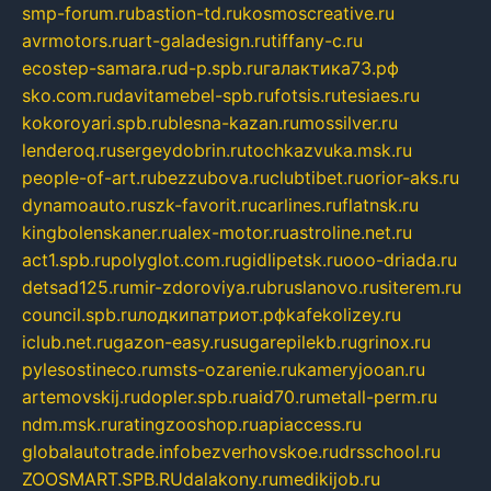
smp-forum.ru
bastion-td.ru
kosmoscreative.ru
avrmotors.ru
art-galadesign.ru
tiffany-c.ru
ecostep-samara.ru
d-p.spb.ru
галактика73.рф
sko.com.ru
davitamebel-spb.ru
fotsis.ru
tesiaes.ru
kokoroyari.spb.ru
blesna-kazan.ru
mossilver.ru
lenderoq.ru
sergeydobrin.ru
tochkazvuka.msk.ru
people-of-art.ru
bezzubova.ru
clubtibet.ru
orior-aks.ru
dynamoauto.ru
szk-favorit.ru
carlines.ru
flatnsk.ru
kingbolenskaner.ru
alex-motor.ru
astroline.net.ru
act1.spb.ru
polyglot.com.ru
gidlipetsk.ru
ooo-driada.ru
detsad125.ru
mir-zdoroviya.ru
bruslanovo.ru
siterem.ru
council.spb.ru
лодкипатриот.рф
kafekolizey.ru
iclub.net.ru
gazon-easy.ru
sugarepilekb.ru
grinox.ru
pylesostineco.ru
msts-ozarenie.ru
kameryjooan.ru
artemovskij.ru
dopler.spb.ru
aid70.ru
metall-perm.ru
ndm.msk.ru
ratingzooshop.ru
apiaccess.ru
globalautotrade.info
bezverhovskoe.ru
drsschool.ru
ZOOSMART.SPB.RU
dalakony.ru
medikijob.ru