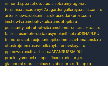
remontt.spb.ru
photostudia.spb.ru
myragon.ru
terramia.ru
academy62.ru
gardengallereya.ru
rti.com.ru
artem-news.ru
biserinca.ru
krasnodarkurort.com
imshowtv.ru
mebel-v-tule.ru
mobtopik.ru
pcsecurity.net.ru
tool-sib.ru
multimetrunit.ru
sp-tour.ru
fan-cs.ru
santeh-russia.ru
symbian9.net.ru
DSHAIR.RU
tmmotors.spb.ru
xjocuricopii.com
musavtomat.msk.ru
obustrojdom.ru
sovetcik.ru
ybaranovskaya.ru
ppknews.ru
cult-alshei.ru
JAPANRUSSIA.RU
proekciyamebel.ru
imper-finans.ru
rim.org.ru
glamourai.ru
brassminus.ru
zabor-pro.ru
ftn.pp.ru
dorogoe58.ru
laimengpacker.ru
kuzova-zapchasti.ru
sageerp.ru
taxodrom.ru
dsrazvitie.ru
hardcity.net.ru
ratinghomegames.ru
topservice25.ru
gubernyan.ru
gtglasslined.ru
ii4.ru
tssport.spb.ru
andorra24.com
blackwallstreet.ru
oboimos.ru
optim-doors.com.ru
ikuch.ru
nycr.org.ru
npa21.ru
vremya-ch.spb.ru
desert000.ru
ivtorgi.ru
ifiori.ru
catalog-statei.ru