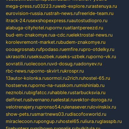
mega-press.ru
03223.ru
web-explore.ru
rastenuya.ru
eurovision-russia.ru
strah-news.ru
freeride-team.ru
itrack-24.ru
sexshopexpress.ru
autostudiopro.ru
alabuga-cityhotel.ru
pornv.ru
atlantpereezd.ru
bud-em-znakomye.ru
a-cdc.ru
elektrostal-news.ru
korolevremont-market.ru
budem-znakomye.ru
oooagrosnab.ru
fpodaso.ru
emfire.ru
pro-otdelky.ru
ukrasotki.ru
seksuzbek.ru
seks-uzbek.ru
porno-vk.ru
sovratili.ru
olecoon.ru
vd-dosug.ru
adonyev.ru
rbc-news.ru
porno-skvirt.ru
krospr.ru
13autor-kolonka.ru
sormol.ru
2rich.ru
hostel-65.ru
hostserve.ru
porno-na-russkom.ru
mishinlab.ru
neznobi.ru
bigfatcc.ru
habble.ru
starbucksvia.ru
delfinet.ru
silvernano.ru
elestal.ru
vektor-doroga.ru
velotrenajery.ru
pronso54.ru
lenasever.ru
lovinskix.ru
show-pets.ru
smartnews03.ru
discofoxworld.ru
miraclecoon.ru
pongup.ru
hostel65.ru
liura.ru
glasspb.ru
firehunters.ru
gribowo.ru
gnalis.ru
bulkitula.ru