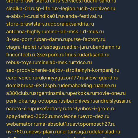
store-brawl-stars.ru
kts-services.ru
dark-sand.ru
sindika-01.ru
sp-life.ru
x-legion.ru
sib-archives.ru
e-abis-1-c.ru
sindika01.ru
venda-festival.ru
store-brawlstars.ru
dooraleksandria.ru
antenna-highly.ru
mine-lab-msk.ru
1-mus.ru
3-sex-porn.ru
ban-damn.ru
purse-factory.ru
viagra-tablet.ru
fasbags.ru
adler-jun.ru
bandamn.ru
fincontech.ru
3sexporn.ru
1mus.ru
darksand.ru
rebus-toys.ru
minelab-msk.ru
rtdco.ru
seo-prodvizhenie-sajtov-stroitelnyh-kompanij.ru
card-voice.ru
rulonnyygazon177.ru
snow-guard.ru
domizbrusa-9x12spb.ru
demaholding.ru
aalse.ru
a380club.ru
argentinamia.ru
perkoka.ru
movie-one.ru
perk-oka.ru
g-octopus.ru
sibarchives.ru
andreislyusar.ru
naruto-x.ru
pursefactory.ru
tor-lyubov-i-grom.ru
spayderhed-2022.ru
movieone.ru
evro-dez.ru
webamator.ru
ma-absolut1.ru
avtopomosch27.ru
nv-750.ru
news-plain.ru
nertansaga.ru
delanalad.ru