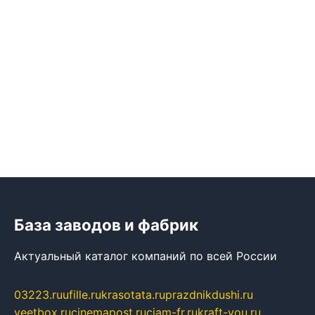
База заводов и фабрик
Актуальный каталог компаний по всей России
03223.ru
ufille.ru
krasotata.ru
prazdnikdushi.ru
veetbox.ru
cinemapost.ru
ciam-fr.ru
kraft-you.ru