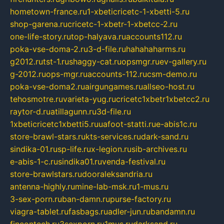
hometown-france.ru
1-xbeticricetc-1-xbetti-5.ru
shop-garena.ru
cricetc-1-xbetr-1-xbetcc-2.ru
one-life-story.ru
top-halyava.ru
accounts112.ru
poka-vse-doma-2.ru
3-d-file.ru
hahahaharms.ru
g2012.ru
tst-1.ru
shaggy-cat.ru
opsmgr.ru
ev-gallery.ru
g-2012.ru
ops-mgr.ru
accounts-112.ru
csm-demo.ru
poka-vse-doma2.ru
airgungames.ru
allseo-host.ru
tehosmotre.ru
varieta-yug.ru
cricetc1xbetr1xbetcc2.ru
raytor-d.ru
atillagunn.ru
3d-file.ru
1xbeticricetc1xbetti5.ru
uafoot-statti.ru
e-abis1c.ru
store-brawl-stars.ru
kts-services.ru
dark-sand.ru
sindika-01.ru
sp-life.ru
x-legion.ru
sib-archives.ru
e-abis-1-c.ru
sindika01.ru
venda-festival.ru
store-brawlstars.ru
dooraleksandria.ru
antenna-highly.ru
mine-lab-msk.ru
1-mus.ru
3-sex-porn.ru
ban-damn.ru
purse-factory.ru
viagra-tablet.ru
fasbags.ru
adler-jun.ru
bandamn.ru
fincontech.ru
3sexporn.ru
1mus.ru
darksand.ru