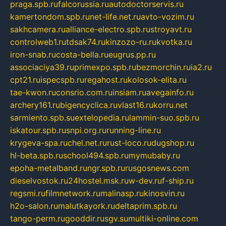
praga.spb.ru
falcorussia.ru
autodoctorservis.ru
kamertondom.spb.ru
net-life.net.ru
avto-vozim.ru
sakhcamera.ru
alliance-electro.spb.ru
stroyavt.ru
controlweb1.ru
tdsak74.ru
kinzozo-ru.ru
kvotka.ru
iron-snab.ru
costa-bella.ru
eugrus.pp.ru
associaciya39.ru
primexpo.spb.ru
bezmorchin.ru
ia2.ru
cpt21.ru
ispecspb.ru
regahost.ru
kolosok-elita.ru
tae-kwon.ru
consrio.com.ru
insiam.ru
avegainfo.ru
archery161.ru
bigencyclica.ru
vlast16.ru
korru.net
sarmiento.spb.su
extelopedia.ru
lammin-suo.spb.ru
iskatour.spb.ru
snpi.org.ru
running-line.ru
krygeva-spa.ru
chel.net.ru
rust-loco.ru
dugshop.ru
hl-beta.spb.ru
school494.spb.ru
mymubaby.ru
epoha-metalband.ru
ngr.spb.ru
rusgosnews.com
dieselvostok.ru
24hostel.msk.ru
w-dev.ru
f-ship.ru
regsmi.ru
filmnetwork.ru
malinasp.ru
kinosvin.ru
h2o-salon.ru
malutkayork.ru
deltaprim.spb.ru
tango-perm.ru
gooddir.ru
sgv.su
multiki-online.com