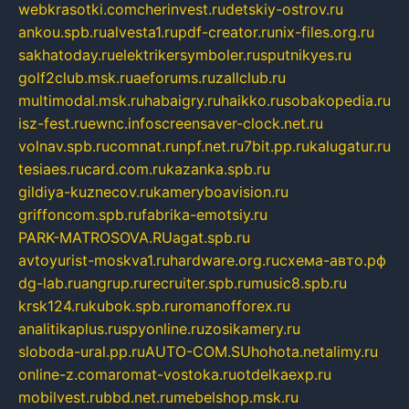
webkrasotki.com
cherinvest.ru
detskiy-ostrov.ru
ankou.spb.ru
alvesta1.ru
pdf-creator.ru
nix-files.org.ru
sakhatoday.ru
elektrikersymboler.ru
sputnikyes.ru
golf2club.msk.ru
aeforums.ru
zallclub.ru
multimodal.msk.ru
habaigry.ru
haikko.ru
sobakopedia.ru
isz-fest.ru
ewnc.info
screensaver-clock.net.ru
volnav.spb.ru
comnat.ru
npf.net.ru
7bit.pp.ru
kalugatur.ru
tesiaes.ru
card.com.ru
kazanka.spb.ru
gildiya-kuznecov.ru
kameryboavision.ru
griffoncom.spb.ru
fabrika-emotsiy.ru
PARK-MATROSOVA.RU
agat.spb.ru
avtoyurist-moskva1.ru
hardware.org.ru
схема-авто.рф
dg-lab.ru
angrup.ru
recruiter.spb.ru
music8.spb.ru
krsk124.ru
kubok.spb.ru
romanofforex.ru
analitikaplus.ru
spyonline.ru
zosikamery.ru
sloboda-ural.pp.ru
AUTO-COM.SU
hohota.net
alimy.ru
online-z.com
aromat-vostoka.ru
otdelkaexp.ru
mobilvest.ru
bbd.net.ru
mebelshop.msk.ru