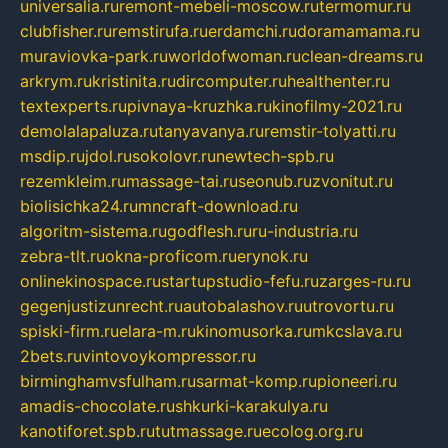
universalia.ru
remont-mebeli-moscow.ru
termomur.ru
clubfisher.ru
remstirufa.ru
erdamchi.ru
doramamama.ru
muraviovka-park.ru
worldofwoman.ru
clean-dreams.ru
arkrym.ru
kristinita.ru
dircomputer.ru
healthenter.ru
textexperts.ru
pivnaya-kruzhka.ru
kinofilmy-2021.ru
demolalapaluza.ru
tanyavanya.ru
remstir-tolyatti.ru
msdip.ru
jdol.ru
sokolovr.ru
newtech-spb.ru
rezemkleim.ru
massage-tai.ru
seonub.ru
zvonitut.ru
biolisichka24.ru
mncraft-download.ru
algoritm-sistema.ru
godflesh.ru
ru-industria.ru
zebra-tlt.ru
okna-proficom.ru
erynok.ru
onlinekinospace.ru
startupstudio-fefu.ru
zarges-ru.ru
gegenjustizunrecht.ru
autobalashov.ru
utrovortu.ru
spiski-firm.ru
elara-m.ru
kinomusorka.ru
mkcslava.ru
2bets.ru
vintovoykompressor.ru
birminghamvsfulham.ru
sarmat-komp.ru
pioneeri.ru
amadis-chocolate.ru
shkurki-karakulya.ru
kanotiforet.spb.ru
tutmassage.ru
ecolog.org.ru