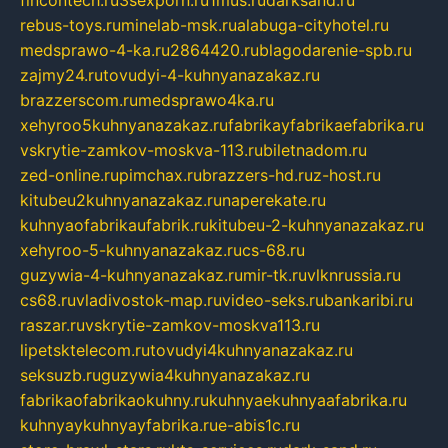
rebus-toys.ru
minelab-msk.ru
alabuga-cityhotel.ru
medsprawo-4-ka.ru
2864420.ru
blagodarenie-spb.ru
zajmy24.ru
tovudyi-4-kuhnyanazakaz.ru
brazzerscom.ru
medsprawo4ka.ru
xehyroo5kuhnyanazakaz.ru
fabrikayfabrikaefabrika.ru
vskrytie-zamkov-moskva-113.ru
biletnadom.ru
zed-online.ru
pimchax.ru
brazzers-hd.ru
z-host.ru
kitubeu2kuhnyanazakaz.ru
naperekate.ru
kuhnyaofabrikaufabrik.ru
kitubeu-2-kuhnyanazakaz.ru
xehyroo-5-kuhnyanazakaz.ru
cs-68.ru
guzywia-4-kuhnyanazakaz.ru
mir-tk.ru
vlknrussia.ru
cs68.ru
vladivostok-map.ru
video-seks.ru
bankaribi.ru
raszar.ru
vskrytie-zamkov-moskva113.ru
lipetsktelecom.ru
tovudyi4kuhnyanazakaz.ru
seksuzb.ru
guzywia4kuhnyanazakaz.ru
fabrikaofabrikaokuhny.ru
kuhnyaekuhnyaafabrika.ru
kuhnyaykuhnyayfabrika.ru
e-abis1c.ru