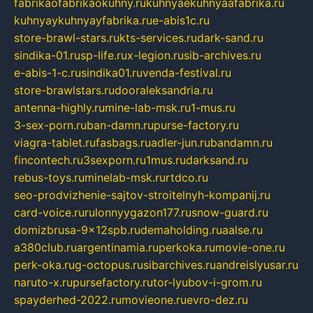
fabrikaofabrikaokuhny.ru
kuhnyaekuhnyaafabrika.ru
kuhnyaykuhnyayfabrika.ru
e-abis1c.ru
store-brawl-stars.ru
kts-services.ru
dark-sand.ru
sindika-01.ru
sp-life.ru
x-legion.ru
sib-archives.ru
e-abis-1-c.ru
sindika01.ru
venda-festival.ru
store-brawlstars.ru
dooraleksandria.ru
antenna-highly.ru
mine-lab-msk.ru
1-mus.ru
3-sex-porn.ru
ban-damn.ru
purse-factory.ru
viagra-tablet.ru
fasbags.ru
adler-jun.ru
bandamn.ru
fincontech.ru
3sexporn.ru
1mus.ru
darksand.ru
rebus-toys.ru
minelab-msk.ru
rtdco.ru
seo-prodvizhenie-sajtov-stroitelnyh-kompanij.ru
card-voice.ru
rulonnyygazon177.ru
snow-guard.ru
domizbrusa-9x12spb.ru
demaholding.ru
aalse.ru
a380club.ru
argentinamia.ru
perkoka.ru
movie-one.ru
perk-oka.ru
g-octopus.ru
sibarchives.ru
andreislyusar.ru
naruto-x.ru
pursefactory.ru
tor-lyubov-i-grom.ru
spayderhed-2022.ru
movieone.ru
evro-dez.ru