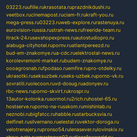
03223.ru
ufille.ru
krasotata.ru
prazdnikdushi.ru
veetbox.ru
cinemapost.ru
ciam-fr.ru
kraft-you.ru
mega-press.ru
03223.ru
web-explore.ru
rastenuya.ru
eurovision-russia.ru
strah-news.ru
freeride-team.ru
itrack-24.ru
sexshopexpress.ru
autostudiopro.ru
alabuga-cityhotel.ru
pornv.ru
atlantpereezd.ru
bud-em-znakomye.ru
a-cdc.ru
elektrostal-news.ru
korolevremont-market.ru
budem-znakomye.ru
oooagrosnab.ru
fpodaso.ru
emfire.ru
pro-otdelky.ru
ukrasotki.ru
seksuzbek.ru
seks-uzbek.ru
porno-vk.ru
sovratili.ru
olecoon.ru
vd-dosug.ru
adonyev.ru
rbc-news.ru
porno-skvirt.ru
krospr.ru
13autor-kolonka.ru
sormol.ru
2rich.ru
hostel-65.ru
hostserve.ru
porno-na-russkom.ru
mishinlab.ru
neznobi.ru
bigfatcc.ru
habble.ru
starbucksvia.ru
delfinet.ru
silvernano.ru
elestal.ru
vektor-doroga.ru
velotrenajery.ru
pronso54.ru
lenasever.ru
lovinskix.ru