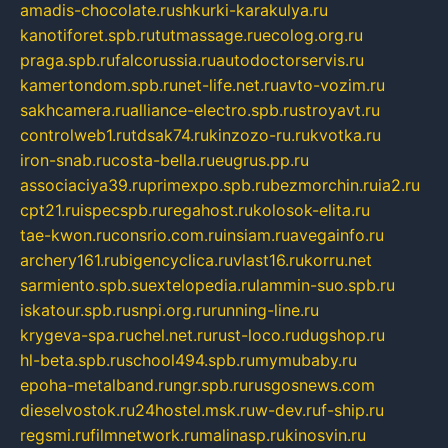
amadis-chocolate.ru
shkurki-karakulya.ru
kanotiforet.spb.ru
tutmassage.ru
ecolog.org.ru
praga.spb.ru
falcorussia.ru
autodoctorservis.ru
kamertondom.spb.ru
net-life.net.ru
avto-vozim.ru
sakhcamera.ru
alliance-electro.spb.ru
stroyavt.ru
controlweb1.ru
tdsak74.ru
kinzozo-ru.ru
kvotka.ru
iron-snab.ru
costa-bella.ru
eugrus.pp.ru
associaciya39.ru
primexpo.spb.ru
bezmorchin.ru
ia2.ru
cpt21.ru
ispecspb.ru
regahost.ru
kolosok-elita.ru
tae-kwon.ru
consrio.com.ru
insiam.ru
avegainfo.ru
archery161.ru
bigencyclica.ru
vlast16.ru
korru.net
sarmiento.spb.su
extelopedia.ru
lammin-suo.spb.ru
iskatour.spb.ru
snpi.org.ru
running-line.ru
krygeva-spa.ru
chel.net.ru
rust-loco.ru
dugshop.ru
hl-beta.spb.ru
school494.spb.ru
mymubaby.ru
epoha-metalband.ru
ngr.spb.ru
rusgosnews.com
dieselvostok.ru
24hostel.msk.ru
w-dev.ru
f-ship.ru
regsmi.ru
filmnetwork.ru
malinasp.ru
kinosvin.ru