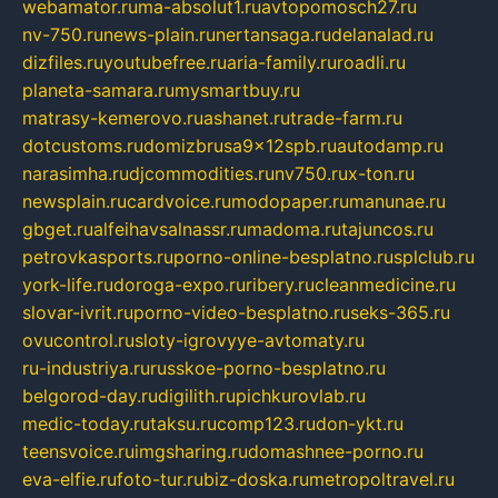
webamator.ru
ma-absolut1.ru
avtopomosch27.ru
nv-750.ru
news-plain.ru
nertansaga.ru
delanalad.ru
dizfiles.ru
youtubefree.ru
aria-family.ru
roadli.ru
planeta-samara.ru
mysmartbuy.ru
matrasy-kemerovo.ru
ashanet.ru
trade-farm.ru
dotcustoms.ru
domizbrusa9x12spb.ru
autodamp.ru
narasimha.ru
djcommodities.ru
nv750.ru
x-ton.ru
newsplain.ru
cardvoice.ru
modopaper.ru
manunae.ru
gbget.ru
alfeihavsalnassr.ru
madoma.ru
tajuncos.ru
petrovkasports.ru
porno-online-besplatno.ru
splclub.ru
york-life.ru
doroga-expo.ru
ribery.ru
cleanmedicine.ru
slovar-ivrit.ru
porno-video-besplatno.ru
seks-365.ru
ovucontrol.ru
sloty-igrovyye-avtomaty.ru
ru-industriya.ru
russkoe-porno-besplatno.ru
belgorod-day.ru
digilith.ru
pichkurovlab.ru
medic-today.ru
taksu.ru
comp123.ru
don-ykt.ru
teensvoice.ru
imgsharing.ru
domashnee-porno.ru
eva-elfie.ru
foto-tur.ru
biz-doska.ru
metropoltravel.ru