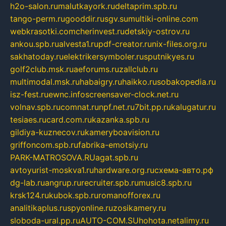
h2o-salon.ru
malutkayork.ru
deltaprim.spb.ru
tango-perm.ru
gooddir.ru
sgv.su
multiki-online.com
webkrasotki.com
cherinvest.ru
detskiy-ostrov.ru
ankou.spb.ru
alvesta1.ru
pdf-creator.ru
nix-files.org.ru
sakhatoday.ru
elektrikersymboler.ru
sputnikyes.ru
golf2club.msk.ru
aeforums.ru
zallclub.ru
multimodal.msk.ru
habaigry.ru
haikko.ru
sobakopedia.ru
isz-fest.ru
ewnc.info
screensaver-clock.net.ru
volnav.spb.ru
comnat.ru
npf.net.ru
7bit.pp.ru
kalugatur.ru
tesiaes.ru
card.com.ru
kazanka.spb.ru
gildiya-kuznecov.ru
kameryboavision.ru
griffoncom.spb.ru
fabrika-emotsiy.ru
PARK-MATROSOVA.RU
agat.spb.ru
avtoyurist-moskva1.ru
hardware.org.ru
схема-авто.рф
dg-lab.ru
angrup.ru
recruiter.spb.ru
music8.spb.ru
krsk124.ru
kubok.spb.ru
romanofforex.ru
analitikaplus.ru
spyonline.ru
zosikamery.ru
sloboda-ural.pp.ru
AUTO-COM.SU
hohota.net
alimy.ru