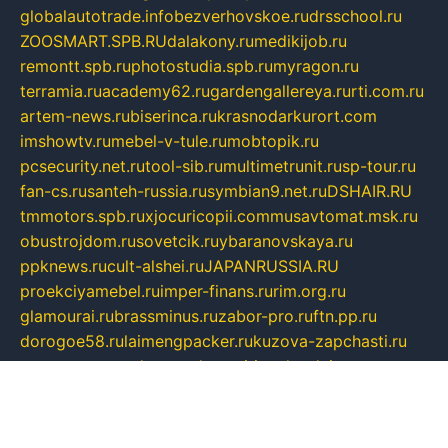
globalautotrade.info
bezverhovskoe.ru
drsschool.ru
ZOOSMART.SPB.RU
dalakony.ru
medikijob.ru
remontt.spb.ru
photostudia.spb.ru
myragon.ru
terramia.ru
academy62.ru
gardengallereya.ru
rti.com.ru
artem-news.ru
biserinca.ru
krasnodarkurort.com
imshowtv.ru
mebel-v-tule.ru
mobtopik.ru
pcsecurity.net.ru
tool-sib.ru
multimetrunit.ru
sp-tour.ru
fan-cs.ru
santeh-russia.ru
symbian9.net.ru
DSHAIR.RU
tmmotors.spb.ru
xjocuricopii.com
musavtomat.msk.ru
obustrojdom.ru
sovetcik.ru
ybaranovskaya.ru
ppknews.ru
cult-alshei.ru
JAPANRUSSIA.RU
proekciyamebel.ru
imper-finans.ru
rim.org.ru
glamourai.ru
brassminus.ru
zabor-pro.ru
ftn.pp.ru
dorogoe58.ru
laimengpacker.ru
kuzova-zapchasti.ru
sageerp.ru
taxodrom.ru
dsrazvitie.ru
hardcity.net.ru
ratinghomegames.ru
topservice25.ru
gubernyan.ru
gtglasslined.ru
ii4.ru
tssport.spb.ru
andorra24.com
blackwallstreet.ru
oboimos.ru
optim-doors.com.ru