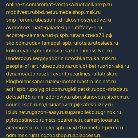
online-z.com
aromat-vostoka.ru
otdelkaexp.ru
mobilvest.ru
bbd.net.ru
mebelshop.msk.ru
smp-forum.ru
bastion-td.ru
kosmoscreative.ru
avrmotors.ru
art-galadesign.ru
tiffany-c.ru
ecostep-samara.ru
d-p.spb.ru
галактика73.рф
sko.com.ru
davitamebel-spb.ru
fotsis.ru
tesiaes.ru
kokoroyari.spb.ru
blesna-kazan.ru
mossilver.ru
lenderoq.ru
sergeydobrin.ru
tochkazvuka.msk.ru
people-of-art.ru
bezzubova.ru
clubtibet.ru
orior-aks.ru
dynamoauto.ru
szk-favorit.ru
carlines.ru
flatnsk.ru
kingbolenskaner.ru
alex-motor.ru
astroline.net.ru
act1.spb.ru
polyglot.com.ru
gidlipetsk.ru
ooo-driada.ru
detsad125.ru
mir-zdoroviya.ru
bruslanovo.ru
siterem.ru
council.spb.ru
лодкипатриот.рф
kafekolizey.ru
iclub.net.ru
gazon-easy.ru
sugarepilekb.ru
grinox.ru
pylesostineco.ru
msts-ozarenie.ru
kameryjooan.ru
artemovskij.ru
dopler.spb.ru
aid70.ru
metall-perm.ru
ndm.msk.ru
ratingzooshop.ru
apiaccess.ru