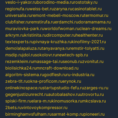
veslo-i-yakor.ru
borodino-media.ru
rostotsky.ru
regionufa.ru
weiss-bet.ru
zaryna.ru
casinotablet.ru
universalia.ru
remont-mebeli-moscow.ru
termomur.ru
clubfisher.ru
remstirufa.ru
erdamchi.ru
doramamama.ru
muraviovka-park.ru
worldofwoman.ru
clean-dreams.ru
arkrym.ru
kristinita.ru
dircomputer.ru
healthenter.ru
textexperts.ru
pivnaya-kruzhka.ru
kinofilmy-2021.ru
demolalapaluza.ru
tanyavanya.ru
remstir-tolyatti.ru
msdip.ru
jdol.ru
sokolovr.ru
newtech-spb.ru
rezemkleim.ru
massage-tai.ru
seonub.ru
zvonitut.ru
biolisichka24.ru
mncraft-download.ru
algoritm-sistema.ru
godflesh.ru
ru-industria.ru
zebra-tlt.ru
okna-proficom.ru
erynok.ru
onlinekinospace.ru
startupstudio-fefu.ru
zarges-ru.ru
gegenjustizunrecht.ru
autobalashov.ru
utrovortu.ru
spiski-firm.ru
elara-m.ru
kinomusorka.ru
mkcslava.ru
2bets.ru
vintovoykompressor.ru
birminghamvsfulham.ru
sarmat-komp.ru
pioneeri.ru