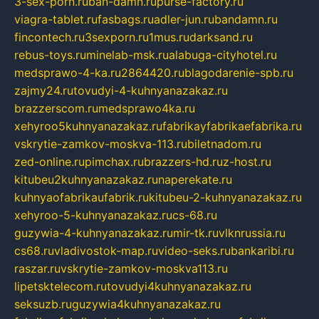
3-sex-porn.ru
ban-damn.ru
purse-factory.ru
viagra-tablet.ru
fasbags.ru
adler-jun.ru
bandamn.ru
fincontech.ru
3sexporn.ru
1mus.ru
darksand.ru
rebus-toys.ru
minelab-msk.ru
alabuga-cityhotel.ru
medsprawo-4-ka.ru
2864420.ru
blagodarenie-spb.ru
zajmy24.ru
tovudyi-4-kuhnyanazakaz.ru
brazzerscom.ru
medsprawo4ka.ru
xehyroo5kuhnyanazakaz.ru
fabrikayfabrikaefabrika.ru
vskrytie-zamkov-moskva-113.ru
biletnadom.ru
zed-online.ru
pimchax.ru
brazzers-hd.ru
z-host.ru
kitubeu2kuhnyanazakaz.ru
naperekate.ru
kuhnyaofabrikaufabrik.ru
kitubeu-2-kuhnyanazakaz.ru
xehyroo-5-kuhnyanazakaz.ru
cs-68.ru
guzywia-4-kuhnyanazakaz.ru
mir-tk.ru
vlknrussia.ru
cs68.ru
vladivostok-map.ru
video-seks.ru
bankaribi.ru
raszar.ru
vskrytie-zamkov-moskva113.ru
lipetsktelecom.ru
tovudyi4kuhnyanazakaz.ru
seksuzb.ru
guzywia4kuhnyanazakaz.ru