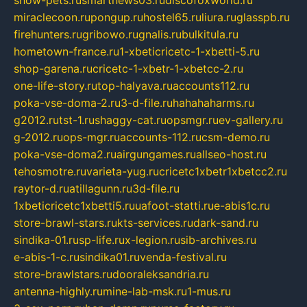
show-pets.ru
smartnews03.ru
discofoxworld.ru
miraclecoon.ru
pongup.ru
hostel65.ru
liura.ru
glasspb.ru
firehunters.ru
gribowo.ru
gnalis.ru
bulkitula.ru
hometown-france.ru
1-xbeticricetc-1-xbetti-5.ru
shop-garena.ru
cricetc-1-xbetr-1-xbetcc-2.ru
one-life-story.ru
top-halyava.ru
accounts112.ru
poka-vse-doma-2.ru
3-d-file.ru
hahahaharms.ru
g2012.ru
tst-1.ru
shaggy-cat.ru
opsmgr.ru
ev-gallery.ru
g-2012.ru
ops-mgr.ru
accounts-112.ru
csm-demo.ru
poka-vse-doma2.ru
airgungames.ru
allseo-host.ru
tehosmotre.ru
varieta-yug.ru
cricetc1xbetr1xbetcc2.ru
raytor-d.ru
atillagunn.ru
3d-file.ru
1xbeticricetc1xbetti5.ru
uafoot-statti.ru
e-abis1c.ru
store-brawl-stars.ru
kts-services.ru
dark-sand.ru
sindika-01.ru
sp-life.ru
x-legion.ru
sib-archives.ru
e-abis-1-c.ru
sindika01.ru
venda-festival.ru
store-brawlstars.ru
dooraleksandria.ru
antenna-highly.ru
mine-lab-msk.ru
1-mus.ru