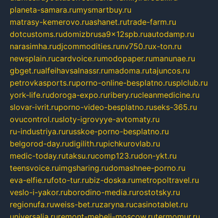
planeta-samara.ru
mysmartbuy.ru
matrasy-kemerovo.ru
ashanet.ru
trade-farm.ru
dotcustoms.ru
domizbrusa9x12spb.ru
autodamp.ru
narasimha.ru
djcommodities.ru
nv750.ru
x-ton.ru
newsplain.ru
cardvoice.ru
modopaper.ru
manunae.ru
gbget.ru
alfeihavsalnassr.ru
madoma.ru
tajuncos.ru
petrovkasports.ru
porno-online-besplatno.ru
splclub.ru
york-life.ru
doroga-expo.ru
ribery.ru
cleanmedicine.ru
slovar-ivrit.ru
porno-video-besplatno.ru
seks-365.ru
ovucontrol.ru
sloty-igrovyye-avtomaty.ru
ru-industriya.ru
russkoe-porno-besplatno.ru
belgorod-day.ru
digilith.ru
pichkurovlab.ru
medic-today.ru
taksu.ru
comp123.ru
don-ykt.ru
teensvoice.ru
imgsharing.ru
domashnee-porno.ru
eva-elfie.ru
foto-tur.ru
biz-doska.ru
metropoltravel.ru
veslo-i-yakor.ru
borodino-media.ru
rostotsky.ru
regionufa.ru
weiss-bet.ru
zaryna.ru
casinotablet.ru
universalia.ru
remont-mebeli-moscow.ru
termomur.ru