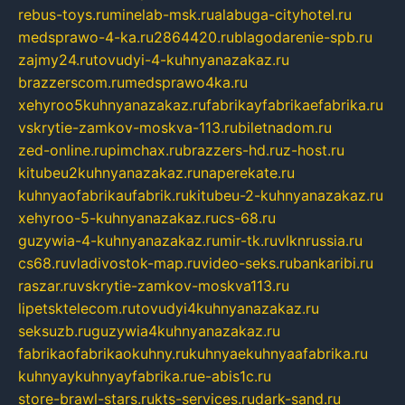
rebus-toys.ru
minelab-msk.ru
alabuga-cityhotel.ru
medsprawo-4-ka.ru
2864420.ru
blagodarenie-spb.ru
zajmy24.ru
tovudyi-4-kuhnyanazakaz.ru
brazzerscom.ru
medsprawo4ka.ru
xehyroo5kuhnyanazakaz.ru
fabrikayfabrikaefabrika.ru
vskrytie-zamkov-moskva-113.ru
biletnadom.ru
zed-online.ru
pimchax.ru
brazzers-hd.ru
z-host.ru
kitubeu2kuhnyanazakaz.ru
naperekate.ru
kuhnyaofabrikaufabrik.ru
kitubeu-2-kuhnyanazakaz.ru
xehyroo-5-kuhnyanazakaz.ru
cs-68.ru
guzywia-4-kuhnyanazakaz.ru
mir-tk.ru
vlknrussia.ru
cs68.ru
vladivostok-map.ru
video-seks.ru
bankaribi.ru
raszar.ru
vskrytie-zamkov-moskva113.ru
lipetsktelecom.ru
tovudyi4kuhnyanazakaz.ru
seksuzb.ru
guzywia4kuhnyanazakaz.ru
fabrikaofabrikaokuhny.ru
kuhnyaekuhnyaafabrika.ru
kuhnyaykuhnyayfabrika.ru
e-abis1c.ru
store-brawl-stars.ru
kts-services.ru
dark-sand.ru