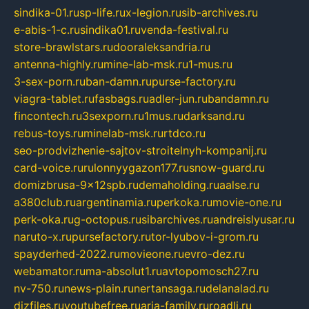
sindika-01.ru
sp-life.ru
x-legion.ru
sib-archives.ru
e-abis-1-c.ru
sindika01.ru
venda-festival.ru
store-brawlstars.ru
dooraleksandria.ru
antenna-highly.ru
mine-lab-msk.ru
1-mus.ru
3-sex-porn.ru
ban-damn.ru
purse-factory.ru
viagra-tablet.ru
fasbags.ru
adler-jun.ru
bandamn.ru
fincontech.ru
3sexporn.ru
1mus.ru
darksand.ru
rebus-toys.ru
minelab-msk.ru
rtdco.ru
seo-prodvizhenie-sajtov-stroitelnyh-kompanij.ru
card-voice.ru
rulonnyygazon177.ru
snow-guard.ru
domizbrusa-9x12spb.ru
demaholding.ru
aalse.ru
a380club.ru
argentinamia.ru
perkoka.ru
movie-one.ru
perk-oka.ru
g-octopus.ru
sibarchives.ru
andreislyusar.ru
naruto-x.ru
pursefactory.ru
tor-lyubov-i-grom.ru
spayderhed-2022.ru
movieone.ru
evro-dez.ru
webamator.ru
ma-absolut1.ru
avtopomosch27.ru
nv-750.ru
news-plain.ru
nertansaga.ru
delanalad.ru
dizfiles.ru
youtubefree.ru
aria-family.ru
roadli.ru