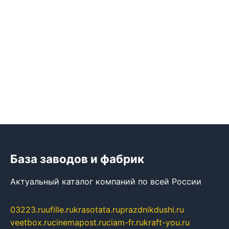
База заводов и фабрик
Актуальный каталог компаний по всей России
03223.ru
ufille.ru
krasotata.ru
prazdnikdushi.ru
veetbox.ru
cinemapost.ru
ciam-fr.ru
kraft-you.ru