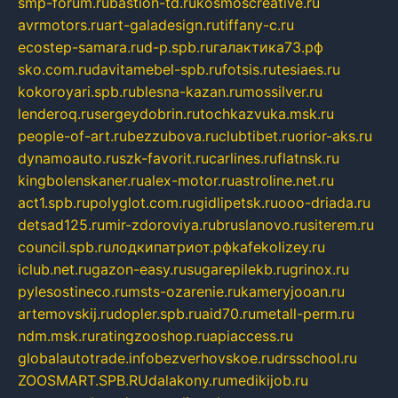
smp-forum.ru
bastion-td.ru
kosmoscreative.ru
avrmotors.ru
art-galadesign.ru
tiffany-c.ru
ecostep-samara.ru
d-p.spb.ru
галактика73.рф
sko.com.ru
davitamebel-spb.ru
fotsis.ru
tesiaes.ru
kokoroyari.spb.ru
blesna-kazan.ru
mossilver.ru
lenderoq.ru
sergeydobrin.ru
tochkazvuka.msk.ru
people-of-art.ru
bezzubova.ru
clubtibet.ru
orior-aks.ru
dynamoauto.ru
szk-favorit.ru
carlines.ru
flatnsk.ru
kingbolenskaner.ru
alex-motor.ru
astroline.net.ru
act1.spb.ru
polyglot.com.ru
gidlipetsk.ru
ooo-driada.ru
detsad125.ru
mir-zdoroviya.ru
bruslanovo.ru
siterem.ru
council.spb.ru
лодкипатриот.рф
kafekolizey.ru
iclub.net.ru
gazon-easy.ru
sugarepilekb.ru
grinox.ru
pylesostineco.ru
msts-ozarenie.ru
kameryjooan.ru
artemovskij.ru
dopler.spb.ru
aid70.ru
metall-perm.ru
ndm.msk.ru
ratingzooshop.ru
apiaccess.ru
globalautotrade.info
bezverhovskoe.ru
drsschool.ru
ZOOSMART.SPB.RU
dalakony.ru
medikijob.ru