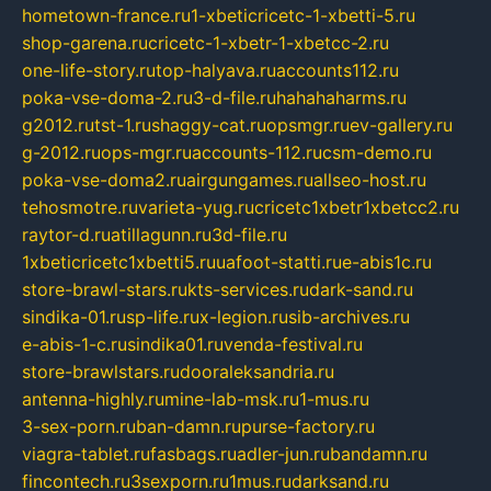
hometown-france.ru
1-xbeticricetc-1-xbetti-5.ru
shop-garena.ru
cricetc-1-xbetr-1-xbetcc-2.ru
one-life-story.ru
top-halyava.ru
accounts112.ru
poka-vse-doma-2.ru
3-d-file.ru
hahahaharms.ru
g2012.ru
tst-1.ru
shaggy-cat.ru
opsmgr.ru
ev-gallery.ru
g-2012.ru
ops-mgr.ru
accounts-112.ru
csm-demo.ru
poka-vse-doma2.ru
airgungames.ru
allseo-host.ru
tehosmotre.ru
varieta-yug.ru
cricetc1xbetr1xbetcc2.ru
raytor-d.ru
atillagunn.ru
3d-file.ru
1xbeticricetc1xbetti5.ru
uafoot-statti.ru
e-abis1c.ru
store-brawl-stars.ru
kts-services.ru
dark-sand.ru
sindika-01.ru
sp-life.ru
x-legion.ru
sib-archives.ru
e-abis-1-c.ru
sindika01.ru
venda-festival.ru
store-brawlstars.ru
dooraleksandria.ru
antenna-highly.ru
mine-lab-msk.ru
1-mus.ru
3-sex-porn.ru
ban-damn.ru
purse-factory.ru
viagra-tablet.ru
fasbags.ru
adler-jun.ru
bandamn.ru
fincontech.ru
3sexporn.ru
1mus.ru
darksand.ru