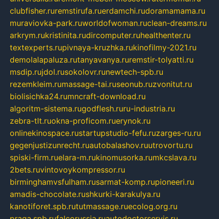
clubfisher.ru
remstirufa.ru
erdamchi.ru
doramamama.ru
muraviovka-park.ru
worldofwoman.ru
clean-dreams.ru
arkrym.ru
kristinita.ru
dircomputer.ru
healthenter.ru
textexperts.ru
pivnaya-kruzhka.ru
kinofilmy-2021.ru
demolalapaluza.ru
tanyavanya.ru
remstir-tolyatti.ru
msdip.ru
jdol.ru
sokolovr.ru
newtech-spb.ru
rezemkleim.ru
massage-tai.ru
seonub.ru
zvonitut.ru
biolisichka24.ru
mncraft-download.ru
algoritm-sistema.ru
godflesh.ru
ru-industria.ru
zebra-tlt.ru
okna-proficom.ru
erynok.ru
onlinekinospace.ru
startupstudio-fefu.ru
zarges-ru.ru
gegenjustizunrecht.ru
autobalashov.ru
utrovortu.ru
spiski-firm.ru
elara-m.ru
kinomusorka.ru
mkcslava.ru
2bets.ru
vintovoykompressor.ru
birminghamvsfulham.ru
sarmat-komp.ru
pioneeri.ru
amadis-chocolate.ru
shkurki-karakulya.ru
kanotiforet.spb.ru
tutmassage.ru
ecolog.org.ru
praga.spb.ru
falcorussia.ru
autodoctorservis.ru