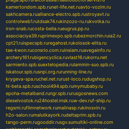
kamertondom.spb.ru
net-life.net.ru
avto-vozim.ru
sakhcamera.ru
alliance-electro.spb.ru
stroyavt.ru
controlweb1.ru
tdsak74.ru
kinzozo-ru.ru
kvotka.ru
iron-snab.ru
costa-bella.ru
eugrus.pp.ru
associaciya39.ru
primexpo.spb.ru
bezmorchin.ru
ia2.ru
cpt21.ru
ispecspb.ru
regahost.ru
kolosok-elita.ru
tae-kwon.ru
consrio.com.ru
insiam.ru
avegainfo.ru
archery161.ru
bigencyclica.ru
vlast16.ru
korru.net
sarmiento.spb.su
extelopedia.ru
lammin-suo.spb.ru
iskatour.spb.ru
snpi.org.ru
running-line.ru
krygeva-spa.ru
chel.net.ru
rust-loco.ru
dugshop.ru
hl-beta.spb.ru
school494.spb.ru
mymubaby.ru
epoha-metalband.ru
ngr.spb.ru
rusgosnews.com
dieselvostok.ru
24hostel.msk.ru
w-dev.ru
f-ship.ru
regsmi.ru
filmnetwork.ru
malinasp.ru
kinosvin.ru
h2o-salon.ru
malutkayork.ru
deltaprim.spb.ru
tango-perm.ru
gooddir.ru
sgv.su
multiki-online.com