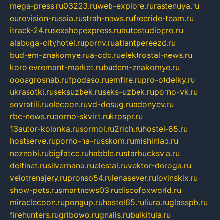
mega-press.ru
03223.ru
web-explore.ru
rastenuya.ru
eurovision-russia.ru
strah-news.ru
freeride-team.ru
itrack-24.ru
sexshopexpress.ru
autostudiopro.ru
alabuga-cityhotel.ru
pornv.ru
atlantpereezd.ru
bud-em-znakomye.ru
a-cdc.ru
elektrostal-news.ru
korolevremont-market.ru
budem-znakomye.ru
oooagrosnab.ru
fpodaso.ru
emfire.ru
pro-otdelky.ru
ukrasotki.ru
seksuzbek.ru
seks-uzbek.ru
porno-vk.ru
sovratili.ru
olecoon.ru
vd-dosug.ru
adonyev.ru
rbc-news.ru
porno-skvirt.ru
krospr.ru
13autor-kolonka.ru
sormol.ru
2rich.ru
hostel-65.ru
hostserve.ru
porno-na-russkom.ru
mishinlab.ru
neznobi.ru
bigfatcc.ru
habble.ru
starbucksvia.ru
delfinet.ru
silvernano.ru
elestal.ru
vektor-doroga.ru
velotrenajery.ru
pronso54.ru
lenasever.ru
lovinskix.ru
show-pets.ru
smartnews03.ru
discofoxworld.ru
miraclecoon.ru
pongup.ru
hostel65.ru
liura.ru
glasspb.ru
firehunters.ru
gribowo.ru
gnalis.ru
bulkitula.ru