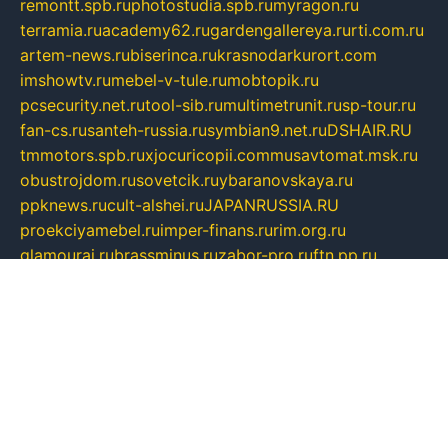
remontt.spb.ru
photostudia.spb.ru
myragon.ru
terramia.ru
academy62.ru
gardengallereya.ru
rti.com.ru
artem-news.ru
biserinca.ru
krasnodarkurort.com
imshowtv.ru
mebel-v-tule.ru
mobtopik.ru
pcsecurity.net.ru
tool-sib.ru
multimetrunit.ru
sp-tour.ru
fan-cs.ru
santeh-russia.ru
symbian9.net.ru
DSHAIR.RU
tmmotors.spb.ru
xjocuricopii.com
musavtomat.msk.ru
obustrojdom.ru
sovetcik.ru
ybaranovskaya.ru
ppknews.ru
cult-alshei.ru
JAPANRUSSIA.RU
proekciyamebel.ru
imper-finans.ru
rim.org.ru
glamourai.ru
brassminus.ru
zabor-pro.ru
ftn.pp.ru
dorogoe58.ru
laimengpacker.ru
kuzova-zapchasti.ru
sageerp.ru
taxodrom.ru
dsrazvitie.ru
hardcity.net.ru
ratinghomegames.ru
topservice25.ru
gubernyan.ru
gtglasslined.ru
ii4.ru
tssport.spb.ru
andorra24.com
blackwallstreet.ru
oboimos.ru
optim-doors.com.ru
ikuch.ru
nycr.org.ru
npa21.ru
vremya-ch.spb.ru
desert000.ru
ivtorgi.ru
ifiori.ru
catalog-statei.ru