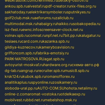
webkrasotki.com
cherinvest.ru
detskiy-ostrov.ru
ankou.spb.ru
alvesta1.ru
pdf-creator.ru
nix-files.org.ru
sakhatoday.ru
elektrikersymboler.ru
sputnikyes.ru
golf2club.msk.ru
aeforums.ru
zallclub.ru
multimodal.msk.ru
habaigry.ru
haikko.ru
sobakopedia.ru
isz-fest.ru
ewnc.info
screensaver-clock.net.ru
volnav.spb.ru
comnat.ru
npf.net.ru
7bit.pp.ru
kalugatur.ru
tesiaes.ru
card.com.ru
kazanka.spb.ru
gildiya-kuznecov.ru
kameryboavision.ru
griffoncom.spb.ru
fabrika-emotsiy.ru
PARK-MATROSOVA.RU
agat.spb.ru
avtoyurist-moskva1.ru
hardware.org.ru
схема-авто.рф
dg-lab.ru
angrup.ru
recruiter.spb.ru
music8.spb.ru
krsk124.ru
kubok.spb.ru
romanofforex.ru
analitikaplus.ru
spyonline.ru
zosikamery.ru
sloboda-ural.pp.ru
AUTO-COM.SU
hohota.net
alimy.ru
online-z.com
aromat-vostoka.ru
otdelkaexp.ru
mobilvest.ru
bbd.net.ru
mebelshop.msk.ru